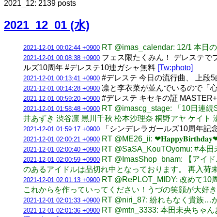
2021_12: 2139 posts
2021_12_01 (水)
RT @imas_calendar: 12/
2021-12-01 00:02:44 +0900
フェス限たくみん！ デレステでプ
2021-12-01 00:08:38 +0900
ルズ10周年 #デレステ10連ガシャ無料
[Tw:photo]
#デレステ 今日の流行曲、 上段
2021-12-01 00:13:41 +0900
凛と李衣菜が並んでいるので「心
2021-12-01 00:14:28 +0900
#デレステ キセキの証 MAST
2021-12-01 00:59:20 +0900
RT @imascg_stage: 
2021-12-01 01:58:48 +0900
井あずき 渋谷凛 黒川千秋 松本沙理奈 桐野アヤ ケイト
「シンデレラガールズ10周年記
2021-12-01 01:59:17 +0900
RT @ME26_ii: ❤︎𝐇𝐚𝐩𝐩𝐲
2021-12-01 02:00:21 +0900
RT @SaSA_KouTOyomu: 
2021-12-01 02:00:40 +0900
RT @ImasShop_bnam
2021-12-01 02:00:59 +0900
のあるアイドルは品切れ中となっております。 再入荷
RT @RePLOT_MIDY: 
2021-12-01 02:01:13 +0900
これからを作っていってください！うづの笑顔が大好きで
RT @niri_87: 紛れもなく貴族
2021-12-01 02:01:33 +0900
RT @mtn_3333: 本田未央
2021-12-01 02:01:36 +0900