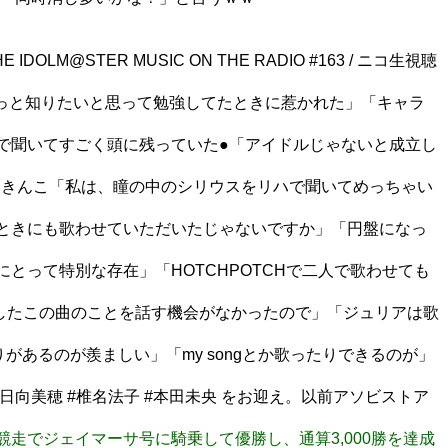
TER MUSIC ON THE RADIO #163 / ニコ生視聴
の曲をもっと知りたいと思って勉強してたときに惹かれた」「キャラ
2014で聞いてすごく頭に残っていた●「アイドルじゃないと成立し
」→ゆきんこ「私は、瞳の中のシリウスをリハで聞いてめっちゃい
15）のときにも歌わせていただいたじゃないですか」「円盤になっ
翼にとって特別な存在」「HOTCHPOTCHで二人で歌わせても
「カバーしたこの曲のことを話す機会がなかったので」「ジュリアは歌
がりがあるのが羨ましい」「my songとか歌ったりできるのが」
向美穂 #椎名法子 #本田未央 をお迎え。以前アソビストア
7競走でジェイマーサ号に騎乗して優勝し、通算3,000勝を達成