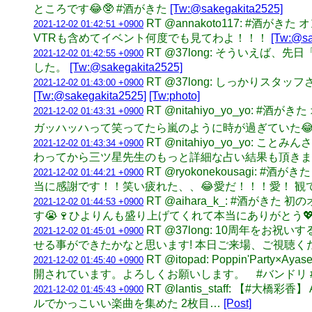
ところです😂🥸 #酒がきた
[Tw:@sakegakita2525]
RT @annakoto117: 
2021-12-02 01:42:51 +0900
VTRも含めてイベント何度でも見てわよ！！！
[Tw:@sa
RT @37long: そういえ
2021-12-02 01:42:55 +0900
した。
[Tw:@sakegakita2525]
RT @37long: しっかりス
2021-12-02 01:43:00 +0900
[Tw:@sakegakita2525]
[Tw:photo]
RT @nitahiyo_yo_yo
2021-12-02 01:43:31 +0900
ガッハッハって笑ってたら嵐のように時が過ぎていた
RT @nitahiyo_yo_y
2021-12-02 01:43:34 +0900
わってから三ツ星先生のもっと詳細な占い結果も頂きました
RT @ryokonekousag
2021-12-02 01:44:21 +0900
当に感謝です！！笑い疲れた、、😂愛だ！！！愛！ 
RT @aihara_k_: #
2021-12-02 01:44:53 +0900
す😭🍷ひよりんも盛り上げてくれて本当にありがとう
RT @37long: 10周年
2021-12-02 01:45:01 +0900
せる事ができたかなと思います! 本日ご来場、ご視聴
RT @itopad: Poppin'
2021-12-02 01:45:40 +0900
開されています。よろしくお願いします。 #バンドリ 
RT @lantis_staff: 【#大橋彩香
2021-12-02 01:45:43 +0900
ルでかっこいい楽曲を集めた 2枚目…
[Post]