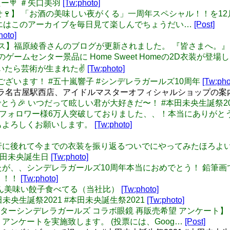
ましたー🍭 ＃矢口美羽
[Tw:photo]
: 【お知らせ🍷】 「お酒の美味しい夜がくる」一周年スペシャル！！
ネエはこのアーカイブを毎日見て楽しんでちょうだい…
[Post]
hoto]
 【トピックス】福原綾香さんのブログが更新されました。 『皆さまへ。
レステのゲームセンター景品に Home Sweet Homeの2D衣装が登
髪を解いたら芸術が生まれた✌️
[Tw:photo]
でとうございます！ #五十嵐響子 #シンデレラガールズ10周年
[Tw:pho
メラ名古屋駅西店、アイドルマスターオフィシャルショップの案
日おめでとう🎉 いつだって眩しい君が大好きだ〜！ #本田未央生誕祭20
なんとTwitterフォロワー様6万人突破しておりました、、！本当に
もよろしくお願いします。
[Tw:photo]
g: 去年流行に後れて今までの衣装を振り返るついでにやってみたほろ
#本田未央誕生日
[Tw:photo]
なりましたが、、シンデレラガールズ10周年本当におめでとう！ 鉛
！！！
[Tw:photo]
いちばん美味い餃子食べてる（当社比）
[Tw:photo]
 #本田未央生誕祭2021 #本田未央誕生祭2021
[Tw:photo]
アイドルマスターシンデレラガールズ コラボ眼鏡 再販売希望 アン
アンケートを実施致します。 (投票には、Goog…
[Post]