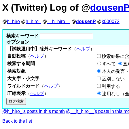
X (Twitter) Log of @
dousen
@
h_hiro
@
h_hiro_
@
__h_hiro__
@
dousenP
@
k000072
検索キーワード
オプション
【試験運用中】除外キーワード
（
ヘルプ
）
自動投稿
（
ヘルプ
）
検索結果に
検索する期間
すべて
直
検索対象
本人の発言・
大文字・小文字
区別しない
ワイルドカード
（
ヘルプ
）
利用する
圧縮表示
（
ヘルプ
）
適用なし（
@h_hiro_'s posts in this month
@__h_hiro__'s posts in this m
Back to the list