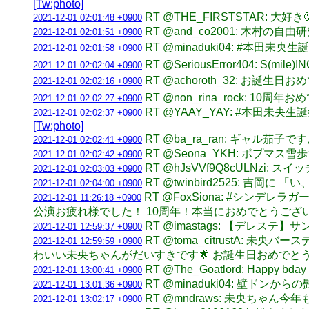
[Tw:photo]
RT @THE_FIRSTSTAR: 大
2021-12-01 02:01:48 +0900
RT @and_co2001: 木村の自由
2021-12-01 02:01:51 +0900
RT @minaduki04: #本田
2021-12-01 02:01:58 +0900
RT @SeriousError404: S(m
2021-12-01 02:02:04 +0900
RT @achoroth_32: お誕生日
2021-12-01 02:02:16 +0900
RT @non_rina_rock: 
2021-12-01 02:02:27 +0900
RT @YAAY_YAY: #本田未央生
2021-12-01 02:02:37 +0900
[Tw:photo]
RT @ba_ra_ran: ギャル茄子で
2021-12-01 02:02:41 +0900
RT @Seona_YKH: ポプマス雪
2021-12-01 02:02:42 +0900
RT @hJsVVf9Q8cULNzi: スイ
2021-12-01 02:03:03 +0900
RT @twinbird2525: 
2021-12-01 02:04:00 +0900
RT @FoxSiona: #シン
2021-12-01 11:26:18 +0900
公演お疲れ様でした！ 10周年！本当におめでとうござ
RT @imastags: 【デレステ
2021-12-01 12:59:37 +0900
RT @toma_citrustA
2021-12-01 12:59:59 +0900
わいい未央ちゃんがだいすきです🌟 お誕生日おめでとう！
RT @The_Goatlord: Happy bday 
2021-12-01 13:00:41 +0900
RT @minaduki04: 壁ドンから
2021-12-01 13:01:36 +0900
RT @mndraws: 未央ちゃ
2021-12-01 13:02:17 +0900