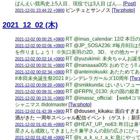
ばんえい競馬史上5人目、現役では3人目 ばん…
[Post]
ピンチェとサンノス
[Tw:photo]
2021-12-01 23:44:22 +0900
2021_12_02 (木)
RT @imas_calendar: 12
2021-12-02 00:00:25 +0900
RT @JP_SOSA236: #毎
2021-12-02 00:02:06 +0900
を作りましょう！ ※矢口美羽の2D、3D、その他カー
RT @yuzukimii: 未央ち
2021-12-02 00:02:14 +0900
RT @nanaaaa005: おめでとう!
2021-12-02 00:02:31 +0900
RT @anteinokuuki:
2021-12-02 00:02:34 +0900
#本田未央誕生祭2021 #シンデレラガールズ10周年
[Tw:
RT @smikkunda: はいさい
2021-12-02 00:09:20 +0900
RT @FRPN_0130: 火の国の姫
2021-12-02 00:09:31 +0900
RT @imassc_officia
2021-12-02 00:13:31 +0900
シャニマス #idolmaster
[Tw:photo]
RT @dousen_kikaku
2021-12-02 01:42:39 +0900
酒がきた 一周年スペシャル配信イベント（ゲスト：新田ひよ
RT @HEAT_UP_no63:
2021-12-02 01:42:45 +0900
星さんも成敗してきました‼️ 兼平さんの顔の広さにびっ
RT @s_a_k_u_r_a_
2021-12-02 01:42:48 +0900