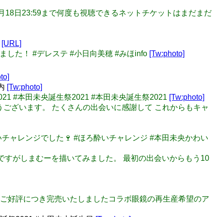
を12月18日23:59まで何度も視聴できるネットチケットはまだまだ
』
[URL]
場しました！ #デレステ #小日向美穂 #みほinfo
[Tw:photo]
to]
内
[Tw:photo]
21 #本田未央誕生祭2021 #本田未央誕生祭2021
[Tw:photo]
ありがとうございます。 たくさんの出会いに感謝して これからもキャ
よいチャレンジでした🍷 #ほろ酔いチャレンジ #本田未央かわい
筆画ですがしまむーを描いてみました。 最初の出会いからもう10
ケート】 ご好評につき完売いたしましたコラボ眼鏡の再生産希望のア