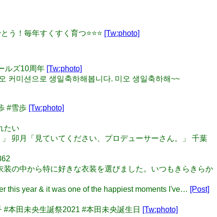
日おめでとう！毎年すくすく育つ⭐⭐⭐
[Tw:photo]
ガールズ10周年
[Tw:photo]
었던 미오 커미션으로 생일축하해봅니다. 미오 생일축하해~~
歩 #雪歩
[Tw:photo]
われたい
けます。」 卯月「見ていてください、プロデューサーさん。」 千葉
862
たくさんの衣装の中から特に好きな衣装を選びました。いつもきらきらか
s year & it was one of the happiest moments I've…
[Post]
 #本田未央生誕祭2021 #本田未央誕生日
[Tw:photo]