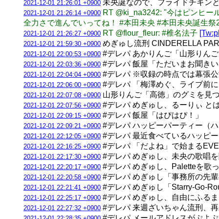
未央誕なので、フライドチキンとミ
2021-12-01 21:26:01 +0900
RT @ki_na3242: "今
2021-12-01 21:26:14 +0900
全力さで進んでいってね！ #本田未央 #本田未央誕生祭20
RT @flour_fleur: #椎名法子
[Tw:p
2021-12-01 21:26:27 +0900
めぎゅし流刑 CINDERELLA PA
2021-12-01 21:59:30 +0900
#デレパ あかりんご「山形りん
2021-12-01 22:00:53 +0900
#デレパ 飯屋「ただいまお聞きいた
2021-12-01 22:03:36 +0900
#デレパ ※収録の時点では幕張
2021-12-01 22:04:04 +0900
#デレパ 「梅澤めぐ、ライブ前
2021-12-01 22:06:00 +0900
山形りんご「高徳」のグミを見つ
2021-12-01 22:07:08 +0900
#デレパ めぎゅし、るーりぃ 
2021-12-01 22:07:56 +0900
#デレパ 飯屋「はぴはぴ！」
2021-12-01 22:09:15 +0900
#デレパ ハッピーパーティー（
2021-12-01 22:09:21 +0900
#デレパ 最近食べているハッピー
2021-12-01 22:12:05 +0900
#デレパ 「だよね」で始まるEVER
2021-12-01 22:16:25 +0900
#デレパ めぎゅし、未央の歌唱
2021-12-01 22:17:30 +0900
#デレパ めぎゅし、Palett
2021-12-01 22:20:17 +0900
#デレパ めぎゅし「事務所の先
2021-12-01 22:20:58 +0900
#デレパ めぎゅし「Starry-
2021-12-01 22:21:41 +0900
#デレパ めぎゅし、自由にふる
2021-12-01 22:25:17 +0900
#デレパ 来週ざいちゃん流刑、
2021-12-01 22:27:32 +0900
#デレパ メールアドレスがぷよ
2021-12-01 22:28:35 +0900