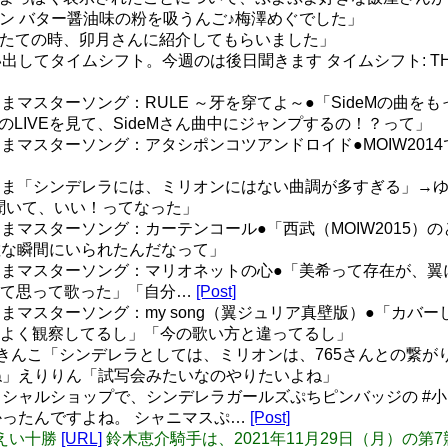
ン バター醤油味の粉を吸うんご♪梅澤めぐでした」
したての時、卯月さんに紹介してもらいました」
イムシフト。今週のは後日聞きます タイムシフト: THE IDOLM@S
R こちまマスターソング：RULE ～牙を穿てよ～●「SideM
のLIVEを見て、SideMさん曲中にジャンプするの！？って」
R こちまマスターソング：アタシポンコツアンドロイド●MOIW
OR こちま「シンデレラには、ミリオンにはない曲調が多すぎる
初めて聞いて、いい！ってなった」
R こちまマスターソング：カーテンコール●「西武（MOIW20
敵な瞬間にいられたんだなって」
R こちまマスターソング：マリオネットの心●「美希って存在が、
って思って歌った」「自分…
[Post]
R こちまマスターソング：my song（翼ジュリア真壁版）●
よく観察してるし」「今の歌い方と違ってるし」
R ●ゆきんこ「シンデレラとしては、ミリオンは、765さんとの繋
いよね」えりりん「試写会みたいなのやりたいよね」
ャルショップで、シンデレラガールズぷちピンバッジの #小日
かったんですよね。 シャニマスぷ…
[Post]
ばんえい十勝
[URL]
鈴木恵介騎手は、2021年11月29日（月）の第