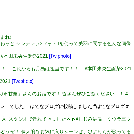
生まれ)
ゆるっとふわっと シンデレラ×フォト｣を使って美羽に関する色んな画像
 #本田未央生誕祭2021
[Tw:photo]
央！！！ これからも月島は担当です！！！ #本田未央生誕祭2021
2021
[Tw:photo]
今回は「大崎 甘奈」さんのお話です！ 皆さんぜひご覧ください！！ #
インプレーでした。 はてなブログに投稿しました #はてなブログ #
乱入‼️スタジオで暴れてきました🔥🔥#しじみ結晶 ミウラ三ツ
方は是非どうぞ！ 個人的なお気に入りシーンは、ひよりんが歌ってる