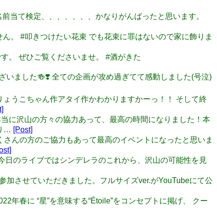
 芸人名前当て検定、、、、、、、かなりがんばったと思います。
しません。 #叩きつけたい花束 でも花束に罪はないので家に飾りま
です。 ぜひご覧くださいませ。 #酒がきた
うございました🍻❣️ 全ての企画が攻め過ぎてて感動しました(号泣)
 どっちがりょうこちゃん作アタイ作かわかりますかーっ！！ そして終
t]
！！！ 本当に沢山の方々の協力あって、最高の時間になりました！本
り…
[Post]
！！たくさんの方のご協力もあって最高のイベントになったと思いま
ost]
た。 今日のライブではシンデレラのこれから、沢山の可能性を見
などで参加させていただきました。フルサイズver.がYouTubeにて公
開🧡 また、2022年春に “星”を意味する“Étoile”をコンセプトに掲げ、 クー