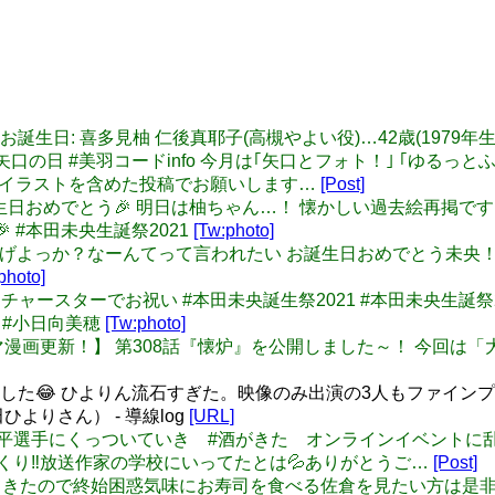
/2 本日のお誕生日: 喜多見柚 仁後真耶子(高槻やよい役)…42歳(1979年
月8日は矢口の日 #美羽コードinfo 今月は｢矢口とフォト！｣ ｢
ドイラストを含めた投稿でお願いします…
[Post]
ゃんお誕生日おめでとう🎉 明日は柚ちゃん…！ 懐かしい過去絵再掲です
! 🎉 #本田未央生誕祭2021
[Tw:photo]
 あたためてあげよっか？なーんてって言われたい お誕生日おめでとう未
photo]
フューチャースターでお祝い #本田未央誕生祭2021 #本田未央生誕祭
君 #小日向美穂
[Tw:photo]
l: 【web4コマ漫画更新！】 第308話『懐炉』を公開しました～！ 
: 面白すぎました😂 ひよりん流石すぎた。映像のみ出演の3人もファ
りさん） - 導線log
[URL]
 昨日は兼平選手にくっついていき #酒がきた オンラインイベントに
くり‼️放送作家の学校にいってたとは💦ありがとうご…
[Post]
k: 急にやってきたので終始困惑気味にお寿司を食べる佐倉を見たい