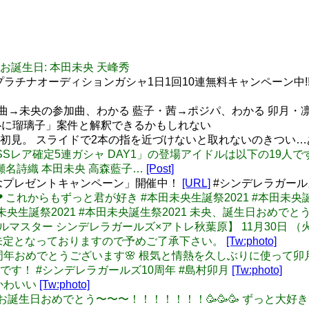
1 本日のお誕生日: 本田未央 天峰秀
ラチナオーディションガシャ1日1回10連無料キャンペーン中!! 
5曲→未央の参加曲、わかる 藍子・茜→ポジパ、わかる 卯月
に瑠璃子」案件と解釈できるかもしれない
ER+初見。 スライドで2本の指を近づけないと取れないのきつ
「10日連続SSレア確定5連ガシャ DAY1」の登場アイドルは以下の19
 瀬名詩織 本田未央 高森藍子…
[Post]
念プレゼントキャンペーン」開催中！
[URL]
#シンデレラガールズ1
𝐁𝐢𝐫𝐭𝐡𝐝𝐚𝐲❤︎ これからもずっと君が好き #本田未央生誕祭2021 #本田
#本田未央生誕祭2021 #本田未央誕生祭2021 未央、誕生日おめでとう
: 【アイドルマスター シンデレラガールズ×アトレ秋葉原】 11月3
未定となっておりますので予めご了承下さい。
[Tw:photo]
改めて10周年おめでとうございます🌸 根気と情熱を久しぶりに使
す！ #シンデレラガールズ10周年 #島村卯月
[Tw:photo]
…かわいい
[Tw:photo]
ちゃんお誕生日おめでとう〜〜〜！！！！！！！🥳🥳🥳 ずっと大好き