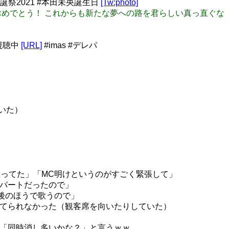
祭2021 #本田未央誕生日
[Tw:photo]
誕生日おめでとう！ これからも新たな夢への路を君らしい真っ直ぐな
生視聴中
[URL]
#imas #デレパ
いた）
て思ってた」「MC明けというのがすごく緊張して」
のパートだったので」
で最後のほうで歌うので」
してられなかった（観客席を向いたりしていた）
が「同時消し多いかな？」と言うｗｗ