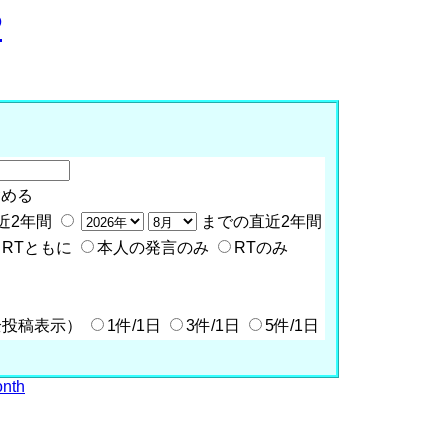
P
含める
近2年間
までの直近2年間
RTともに
本人の発言のみ
RTのみ
全投稿表示）
1件/1日
3件/1日
5件/1日
onth