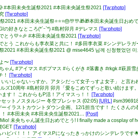
好き🥲 #本田未央生誕祭2021 #本田未央誕生祭2021
[Tw:photo]
研究
[Tw:photo]
未央生誕祭2021 #本田未央生誕祭⭐⭐⭐🎂🎊🎊🎁🎁本田未央誕生
ile)ING!の好きなところ(*´ｰ`*) #島村卯月 #デレマス
[Tw:photo]
おめでとう💛⭐️🎉 #本田未央誕生祭2021
[Tw:photo]
10周年おめでとう これからも李衣菜と共に！ #多田李衣菜 #シンデレラ
誕祭2021 #本田未央誕生祭2021 @ mise4645 님께 신청했
すよ〜
[Tw:photo]
歩ちゃん #アイマス #ポプマス #らくがき #落書き #rkgk #萩原雪
ッチ！
[Tw:photo]
吉岡に 「い、いいじゃないっすか。アタシだって女子っすよ女子」 と言
デレラガールズ10周年 #島村卯月 卯月「愛をこめてずっと歌い続
います！ これからもP活！アイマスっ！！
[Tw:photo]
】サンセットノスタルジー 冬空プレシャス (02:05)
[URL]
#sm39691
: 未央バースデーイラストカウントダウン企画、12/1担当です！ 
 #本田未央 #本田未央生誕祭2021…
[Post]
Mio! 未央ちゃん誕生日おめでとう! I finally made a cosplay of her thi
の髭GET
[Tw:photo]
ん今年もハピバ！！！ アイマスPになったきっかけのシンデレラです🌟