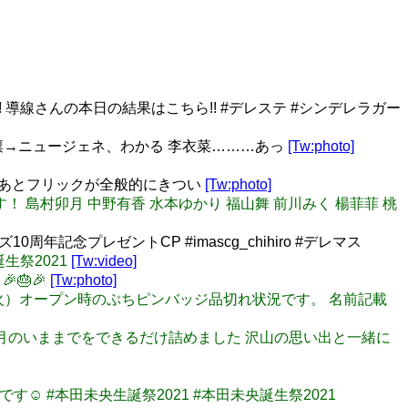
導線さんの本日の結果はこちら!! #デレステ #シンデレラガー
・凛→ニュージェネ、わかる 李衣菜………あっ
[Tw:photo]
い…あとフリックが全般的にきつい
[Tw:photo]
人です！ 島村卯月 中野有香 水本ゆかり 福山舞 前川みく 楊菲菲 桃
0周年記念プレゼントCP #imascg_chihiro #デレマス
未央誕生祭2021
[Tw:video]
🎂🎉
[Tw:photo]
0日 （火）オープン時のぷちピンバッジ品切れ状況です。 名前記載
って卯月のいままでをできるだけ詰めました 沢山の思い出と一緒に
です☺️ #本田未央生誕祭2021 #本田未央誕生祭2021