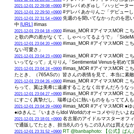
#デレパ めぎゅし「ハッピーター
2021-12-01 22:29:08 +0900
#デレパ あかりんご「デビュー
2021-12-01 22:29:50 +0900
先週のを聞いてなかったのを思い出してタ
2021-12-01 22:31:54 +0900
中
[URL]
#imas
#imas_MOR #アイマスMO
2021-12-01 23:04:18 +0900
と歌の声の差がなくて、しゃべってるようで」「SideM
#imas_MOR #アイマスMO
2021-12-01 23:04:20 +0900
ない可愛さ」
#imas_MOR #アイマスM
2021-12-01 23:04:23 +0900
いってなって」えりりん「Sentimental Venusを
#imas_MOR #アイマスMO
2021-12-01 23:04:24 +0900
たとき、（765ASの）皆さんの表情を見て、本当に素
#imas_MOR #アイマスMO
2021-12-01 23:04:26 +0900
らって、翼は美希に遠慮することなく出すんだろうな
#imas_MOR #アイマスMO
2021-12-01 23:04:27 +0900
にすごく真摯だし、瑞希は心に熱いものをもってて人も
#imas_MOR #アイマスMO
2021-12-01 23:04:29 +0900
●ゆきんこ「いまさらIdol Worldのオーコメやりた
名古屋のアイドルマスターオフィシ
2021-12-01 23:18:01 +0900
で通販してたとき、担当8人のうちこの3人のは買えな
RT @banbaphoto: 【公式】
2021-12-01 23:31:52 +0900