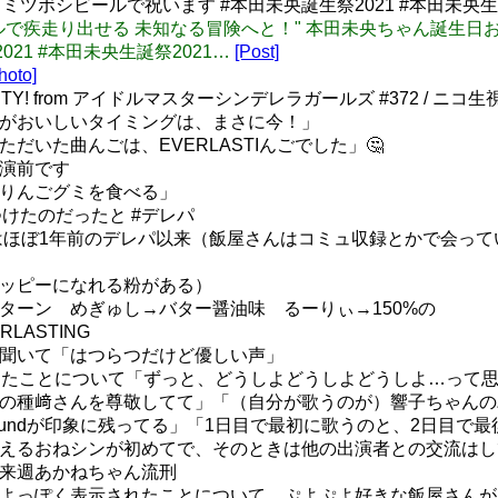
ツボシビールで祝います #本田未央誕生祭2021 #本田未央生誕
はピンヒールで疾走り出せる 未知なる冒険へと！" 本田未央ちゃん
21 #本田未央生誕祭2021…
[Post]
hoto]
RTY! from アイドルマスターシンデレラガールズ #372 / ニコ
ごがおいしいタイミングは、まさに今！」
だいた曲んごは、EVERLASTIんごでした」🤔
公演前です
にりんごグミを食べる」
けたのだったと #デレパ
とはほぼ1年前のデレパ以来（飯屋さんはコミュ収録とかで会って
ハッピーになれる粉がある）
ターン めぎゅし→バター醤油味 るーりぃ→150%の
LASTING
を聞いて「はつらつだけど優しい声」
eを歌ったことについて「ずっと、どうしよどうしよどうしよ…っ
輩の種﨑さんを尊敬してて」「（自分が歌うのが）響子ちゃん
Go-Roundが印象に残ってる」「1日目で最初に歌うのと、2日目
まえるおねシンが初めてで、そのときは他の出演者との交流は
再来週あかねちゃん流刑
ぷよっぽく表示されたことについて、ぷよぷよ好きな飯屋さん