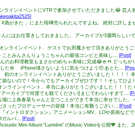
#酒がきた オンラインイベントにVTRで参加させていただきました
kegakita2525]
ば、先日「#酒がきた 」にまた喧嘩売られたんですよね。 絶対に許
タッフさんにはお仕置きしておきました。 アーカイブが3週間らしい
: #酒がきた オンラインイベント、ゲストでお邪魔させて頂きありがと
 ことみんさんりょうこちゃんの最強コンビと美味し…
[Post]
o: ことみんさんのお料理教室もまさかのめちゃ美味に完成😂🍚🍴
🔯 iPhone壊さないように気をつけよう🥺 あとた…
[Pos
i: #酒がきた 初のオンラインイベントありがとうございました！
観て損ないので！今からでもアーカイブぜひです！！そしてひよ
酒がきた 初のオンラインイベント、本当にありがとうございました！
💖アーカイブで何度でも観てください🍾まじでわらいすぎて…
[P
をお祝いする場に上条春菜ちゃんと立つことができて本当に幸せでし
くださったプロデューサーの皆様！本当に有難うござい…
[Post]
Party×Ayase『イントロダクション』アニメーションMV、LOや原画
#ガルパ…
[Post]
】 Acoustic Mini Album “Lumière” のMusic Videoを公