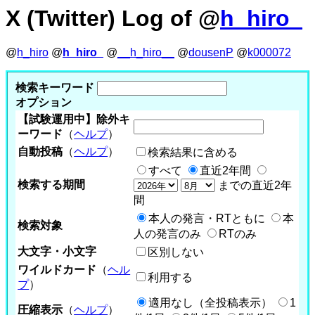
X (Twitter) Log of @
h_hiro_
@
h_hiro
@
h_hiro_
@
__h_hiro__
@
dousenP
@
k000072
検索キーワード
オプション
【試験運用中】除外キ
ーワード
（
ヘルプ
）
自動投稿
（
ヘルプ
）
検索結果に含める
すべて
直近2年間
検索する期間
までの直近2年
間
本人の発言・RTともに
本
検索対象
人の発言のみ
RTのみ
大文字・小文字
区別しない
ワイルドカード
（
ヘル
利用する
プ
）
適用なし（全投稿表示）
1
圧縮表示
（
ヘルプ
）