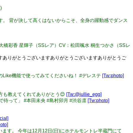
)
歴然です。 背が決して高くはないからこそ、全身の躍動感でダンス
CV：大橋彩香 星輝子（SSレア）CV：松田颯水 桐生つかさ（SSレ
ますありがとうございますありがとうございますありがとうご
ルームのLike機能で使ってみてくださいね！ #デレステ
[Tw:photo]
呼び方も教えてくれてありがとう😊
[Tw:@jullie_egg]
まで待って」 #本田未央 #島村卯月 #渋谷凛
[Tw:photo]
ial]
oto]
ございます。 今年は12月12日(日)にホテルモントレ半蔵門にて