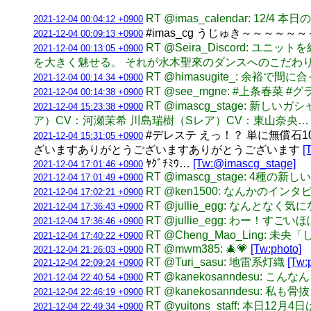
RT @imas_calendar: 12
2021-12-04 00:04:12 +0900
#imas_cg うじゅき～～～～～
2021-12-04 00:09:13 +0900
RT @Seira_Discord
2021-12-04 00:13:05 +0900
を大きく魅せる。 それが水木聖來のダンスへのこだわ
RT @himasugite_: 余裕
2021-12-04 00:14:34 +0900
RT @see_mgne: #上条春菜 
2021-12-04 00:14:38 +0900
RT @imascg_stage:
2021-12-04 15:23:38 +0900
ア）CV：河瀬茉希 川島瑞樹（Sレア）CV：東山奈央
#デレステ えっ！？ 単に無償
2021-12-04 15:31:05 +0900
ざいますありがとうございますありがとうございます
[
ﾔｸﾞﾁﾐｳ…
[Tw:@imascg_stage]
2021-12-04 17:01:46 +0900
RT @imascg_stage: 4
2021-12-04 17:01:49 +0900
RT @ken1500: なんかのイ
2021-12-04 17:02:21 +0900
RT @jullie_egg: なん
2021-12-04 17:36:43 +0900
RT @jullie_egg: わ
2021-12-04 17:36:46 +0900
RT @Cheng_Mao_Ling
2021-12-04 17:40:22 +0900
RT @mwm385: 🎄💗
[Tw:photo]
2021-12-04 21:26:03 +0900
RT @Turi_sasu: 地雷系灯織
[Tw:
2021-12-04 22:09:24 +0900
RT @kanekosanndesu
2021-12-04 22:40:54 +0900
RT @kanekosanndesu
2021-12-04 22:46:19 +0900
RT @yuitons_staff:
2021-12-04 22:49:34 +0900