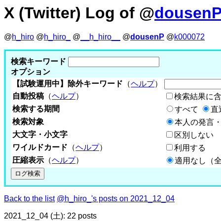
X (Twitter) Log of @
dousen
@
h_hiro
@
h_hiro_
@
__h_hiro__
@
dousenP
@
k000072
検索キーワード
オプション
【試験運用中】除外キーワード
（
ヘルプ
）
自動投稿
（
ヘルプ
）
検索結果に
検索する期間
すべて
直
検索対象
本人の発言・
大文字・小文字
区別しない
ワイルドカード
（
ヘルプ
）
利用する
圧縮表示
（
ヘルプ
）
適用なし（
Back to the list
@h_hiro_'s posts on 2021_12_04
2021_12_04 (土): 22 posts