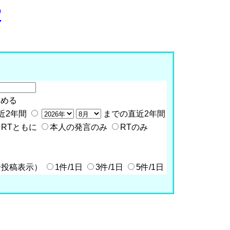
P
含める
近2年間
までの直近2年間
RTともに
本人の発言のみ
RTのみ
全投稿表示）
1件/1日
3件/1日
5件/1日