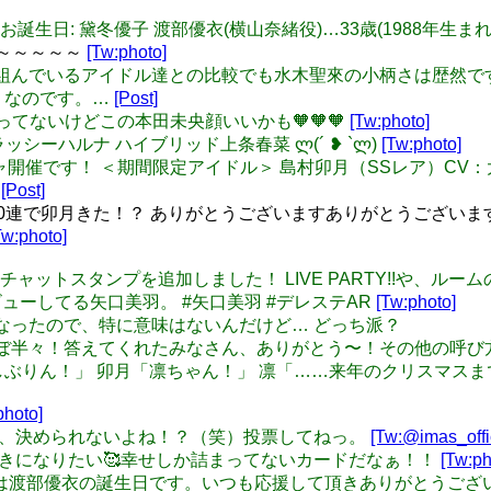
/4 本日のお誕生日: 黛冬優子 渡部優衣(横山奈緒役)…33歳(1988年生まれ
～～～～～～
[Tw:photo]
: ユニットを組んでいるアイドル達との比較でも水木聖來の小柄さは
りなのです。…
[Post]
で間に合ってないけどこの本田未央顔いいかも🧡🧡🧡
[Tw:photo]
#グラッシーハルナ ハイブリッド上条春菜 ლ(´ ❥ `ლ)
[Tw:photo]
 新しいガシャ開催です！ ＜期間限定アイドル＞ 島村卯月（SSレア）
…
[Post]
石10連で卯月きた！？ ありがとうございますありがとうござい
Tw:photo]
種の新しいチャットスタンプを追加しました！ LIVE PARTY!!や、
ンタビューしてる矢口美羽。 #矢口美羽 #デレステAR
[Tw:photo]
となく気になったので、特に意味はないんだけど… どっち派？
ー！すごいほぼ半々！答えてくれたみなさん、ありがとう〜！その他の
: 未央「しぶりん！」 卯月「凛ちゃん！」 凛「……来年のクリスマス
photo]
: こんなん、決められないよね！？（笑）投票してねっ。
[Tw:@imas_offic
: 私も骨抜きになりたい🥰幸せしか詰まってないカードだなぁ！！
[Tw:ph
 本日12月4日は渡部優衣の誕生日です。いつも応援して頂きありがとう