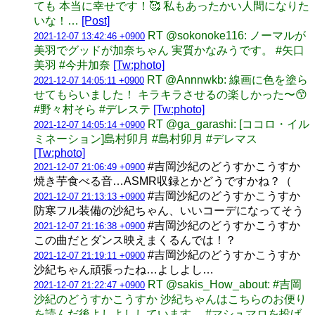
ても 本当に幸せです！🥰 私もあったかい人間になりた
いな！…
[Post]
RT @sokonoke116: ノーマルが
2021-12-07 13:42:46 +0900
美羽でグッドが加奈ちゃん 実質かなみうです。 #矢口
美羽 #今井加奈
[Tw:photo]
RT @Annnwkb: 線画に色を塗ら
2021-12-07 14:05:11 +0900
せてもらいました！ キラキラさせるの楽しかった〜😙
#野々村そら #デレステ
[Tw:photo]
RT @ga_garashi: [ココロ・イル
2021-12-07 14:05:14 +0900
ミネーション]島村卯月 #島村卯月 #デレマス
[Tw:photo]
#吉岡沙紀のどうすかこうすか
2021-12-07 21:06:49 +0900
焼き芋食べる音…ASMR収録とかどうですかね？（
#吉岡沙紀のどうすかこうすか
2021-12-07 21:13:13 +0900
防寒フル装備の沙紀ちゃん、いいコーデになってそう
#吉岡沙紀のどうすかこうすか
2021-12-07 21:16:38 +0900
この曲だとダンス映えまくるんでは！？
#吉岡沙紀のどうすかこうすか
2021-12-07 21:19:11 +0900
沙紀ちゃん頑張ったね…よしよし…
RT @sakis_How_about: #吉岡
2021-12-07 21:22:47 +0900
沙紀のどうすかこうすか 沙紀ちゃんはこちらのお便り
を読んだ後よしよししています。 #マシュマロを投げ