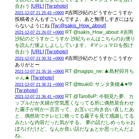
合おう
[URL]
[Tw:photo]
#吉岡沙紀のどうすかこうすか
2021-12-07 21:25:43 +0900
投稿者さんもすごいんですよ、あと無理しすぎにはな
らないようにね
[Tw:@sakis_How_about]
RT @sakis_How_about: #吉岡
2021-12-07 21:26:07 +0900
沙紀のどうすかこうすか 沙紀ちゃんはこちらのお便り
を読んだ後よしよししています。 #マシュマロを投げ
合おう
[URL]
[Tw:photo]
#吉岡沙紀のどうすかこうすか
2021-12-07 21:30:31 +0900
ありがとー
RT @nagipo_ne: 🎄島村卯月ち
2021-12-07 21:35:16 +0900
ゃん🎄
[Tw:photo]
RT @ttsuki0: サンタ美穂🎄♥️💚
2021-12-07 21:36:21 +0900
[Tw:photo]
RT @Taro6vP: 今朝見た夢、カ
2021-12-07 21:36:41 +0900
ップルだか夫婦が空気悪くなってる所に偶然居合わせ
た霧子が何か一言言って、お互いに向き合い直したあ
と、偶然街でテレビに映ってる霧子を見て感謝してる
みたいな内容だった気がする。 夢の話だしめっちゃお
ぼろげだけど、なんか良い話だなぁとか思ったんだよ
ね。