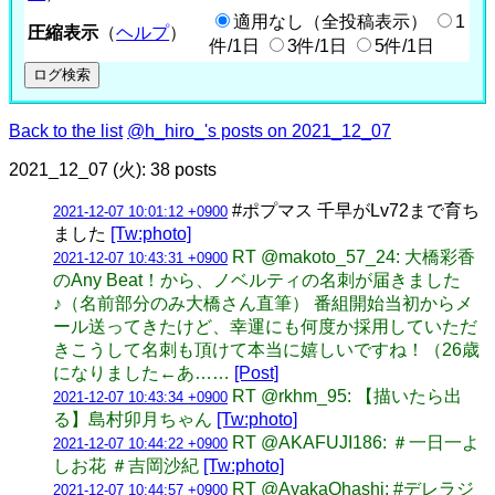
適用なし（全投稿表示）
1
圧縮表示
（
ヘルプ
）
件/1日
3件/1日
5件/1日
Back to the list
@h_hiro_'s posts on 2021_12_07
2021_12_07 (火): 38 posts
#ポプマス 千早がLv72まで育ち
2021-12-07 10:01:12 +0900
ました
[Tw:photo]
RT @makoto_57_24: 大橋彩香
2021-12-07 10:43:31 +0900
のAny Beat！から、ノベルティの名刺が届きました
♪（名前部分のみ大橋さん直筆） 番組開始当初からメ
ール送ってきたけど、幸運にも何度か採用していただ
きこうして名刺も頂けて本当に嬉しいですね！（26歳
になりました←あ……
[Post]
RT @rkhm_95: 【描いたら出
2021-12-07 10:43:34 +0900
る】島村卯月ちゃん
[Tw:photo]
RT @AKAFUJI186: ＃一日一よ
2021-12-07 10:44:22 +0900
しお花 ＃吉岡沙紀
[Tw:photo]
RT @AyakaOhashi: #デレラジ
2021-12-07 10:44:57 +0900