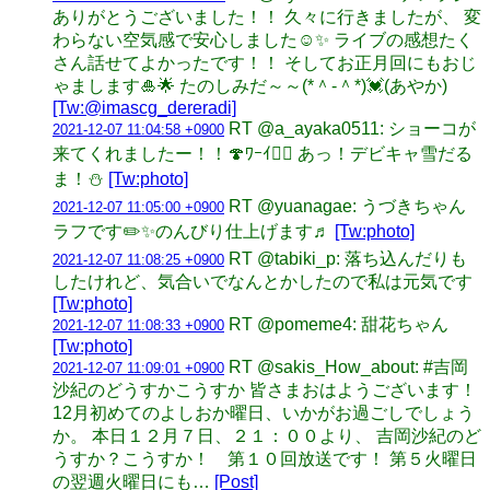
ありがとうございました！！ 久々に行きましたが、 変
わらない空気感で安心しました☺️✨ ライブの感想たく
さん話せてよかったです！！ そしてお正月回にもおじ
ゃまします🎍🌟 たのしみだ～～(*＾-＾*)💓(あやか)
[Tw:@imascg_dereradi]
RT @a_ayaka0511: ショーコが
2021-12-07 11:04:58 +0900
来てくれましたー！！🍄ﾜｰｲ❤️‍🔥 あっ！デビキャ雪だる
ま！⛄️
[Tw:photo]
RT @yuanagae: うづきちゃん
2021-12-07 11:05:00 +0900
ラフです✏️✨のんびり仕上げます♬
[Tw:photo]
RT @tabiki_p: 落ち込んだりも
2021-12-07 11:08:25 +0900
したけれど、気合いでなんとかしたので私は元気です
[Tw:photo]
RT @pomeme4: 甜花ちゃん
2021-12-07 11:08:33 +0900
[Tw:photo]
RT @sakis_How_about: #吉岡
2021-12-07 11:09:01 +0900
沙紀のどうすかこうすか 皆さまおはようございます！
12月初めてのよしおか曜日、いかがお過ごしでしょう
か。 本日１２月７日、２１：００より、 吉岡沙紀のど
うすか？こうすか！ 第１０回放送です！ 第５火曜日
の翌週火曜日にも…
[Post]