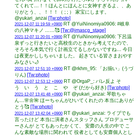
てくれて…！！ほんとにほんとに女神すぎるよ、、あ
りがとう、、！！！（ ; ; ） 家宝にします。
@yukari_anzai
[Tw:photo]
RT @YuiNinomiya0906: #岐阜
2021-12-07 11:19:59 +0900
の八神マキノ ……🥰
[Tw:@imascg_stage]
RT @YuiNinomiya0906: 下呂温
2021-12-07 11:20:01 +0900
泉ずっと行きたいと高校生のときから考えてたので、
そろそろ本気で行く計画立てるしかないですね… 今日
は夜更かししちゃいました。 起きている皆さまおやす
みなさい🌙
RT @rkhm_95: 「お揃い」(うづ
2021-12-07 12:51:10 +0900
りん)
[Tw:photo]
RT @OrgaP_: バレ反よ そ
2021-12-07 12:53:12 +0900
う い う と こ や ぞ (だから好き)
[Tw:photo]
RT @yukari_anzai: 琴歌ちゃ
2021-12-07 13:41:48 +0900
ん…🌸🌼🌺 ほーちゃんがひいてくれたの 本当にありが
とう🥰
[Tw:photo]
RT @yukari_anzai: ライブでも
2021-12-07 13:42:04 +0900
言ったけど 本当に演者さんスタッフさん プロデューサ
ーさんが とてもあったかくて、 安齋の人生の中で こ
んな素敵な場所に関われて 役者としても安齋個人とし