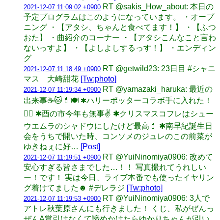
RT @sakis_How_about: 本日の
2021-12-07 11:09:02 +0900
予定プログラムはこのようになっています。 ・オープ
ニング ・【アタシ、ちゃんと食べてます！】 ・【ふつ
おた】 ・曲紹介のコーナー ・【アタシこんなこと言わ
ないっすよ】 ・【よしよしするっす！】 ・エンディン
グ
RT @getwild23: 23日目 #シャニ
2021-12-07 11:18:49 +0900
マス 大崎甜花
[Tw:photo]
RT @yamazaki_haruka: 最近の
2021-12-07 11:19:34 +0900
出来事☕️🐱💄🍽 ✱ハリーポッターコラボ手に入れた！
🧙‍♂️ ✱酉の市今年も無事✌️ ✱クリスマスコフレはシュー
ウエムラのシャドウにしたけど最高💄 ✱南早紀誕生日
会をうちで開いた時、コンソメのジュレのこの前菜が
ゆきねぇに好…
[Post]
RT @YuiNinomiya0906: 改めて
2021-12-07 11:19:51 +0900
安心すぎる皆さまでした…！！ 写真撮れてうれしい
ー！です！ 実は今日、ライブ本番でも使ったイヤリン
グ着けてました☻ #デレラジ
[Tw:photo]
RT @YuiNinomiya0906: 3人で
2021-12-07 11:19:53 +0900
アトレ秋葉原さんにも行きました！ くじ、私がぜんっ
ぜんA賞引けなくて諦めかけたらゆかりちゃんが引い