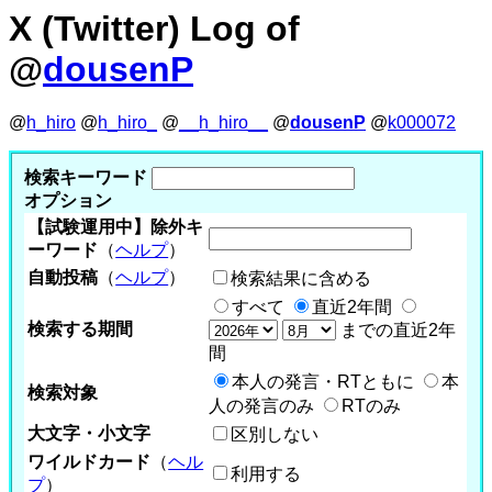
X (Twitter) Log of
@
dousenP
@
h_hiro
@
h_hiro_
@
__h_hiro__
@
dousenP
@
k000072
検索キーワード
オプション
【試験運用中】除外キ
ーワード
（
ヘルプ
）
自動投稿
（
ヘルプ
）
検索結果に含める
すべて
直近2年間
検索する期間
までの直近2年
間
本人の発言・RTともに
本
検索対象
人の発言のみ
RTのみ
大文字・小文字
区別しない
ワイルドカード
（
ヘル
利用する
プ
）