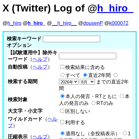
X (Twitter) Log of @
h_hiro_
@
h_hiro
@
h_hiro_
@
__h_hiro__
@
dousenP
@
k000072
検索キーワード
オプション
【試験運用中】除外キ
ーワード
（
ヘルプ
）
自動投稿
（
ヘルプ
）
検索結果に含める
すべて
直近2年間
検索する期間
までの直近2年
間
本人の発言・RTともに
本
検索対象
人の発言のみ
RTのみ
大文字・小文字
区別しない
ワイルドカード
（
ヘル
利用する
プ
）
適用なし（全投稿表示）
1
圧縮表示
（
ヘルプ
）