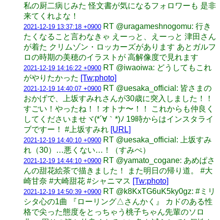
私の厨二病じみた 怪文書が気になるフォロワーも 是非
来てくれよな！
RT @uragameshnogomu: 行き
2021-12-19 13:37:18 +0900
たくなること言わなきゃ えーっと、えーっと 津田さん
が着た クリムゾン・ロッカーズがあります あとガルフ
ロの時期の美穂のイラストが 高解像度で見れます
RT @iwaoiwa: どうしてもこれ
2021-12-19 14:16:22 +0900
がやりたかった
[Tw:photo]
RT @uesaka_official: 皆さまの
2021-12-19 14:40:07 +0900
おかげで、上坂すみれさんが30歳に突入しました！！
すごい！やったね！！オトナ〜！！ これからも仲良く
してくださいませヾ(*´∀｀*)ﾉ 19時からはインスタライ
ブですー！ #上坂すみれ
[URL]
RT @uesaka_official: 上坂すみ
2021-12-19 14:40:10 +0900
れ（30）…悪くない…！（すみぺ）
RT @yamato_cogane: あめぱさ
2021-12-19 14:44:10 +0900
んの甜花絵茶で描きました！ また明日の帰り道。 #大
崎甘奈 #大崎甜花 #シャニマス
[Tw:photo]
RT @k8KxTG6uK5ky0gz: #ミリ
2021-12-19 14:50:39 +0900
シタ心の1曲 『ローリング△さんかく』 カドのある性
格で尖った態度をとっちゃう桃子ちゃん先輩のソロ