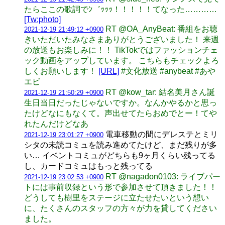
たらここの歌詞でﾝ゛ｯｯｯ！！！！！てなった…………
[Tw:photo]
RT @OA_AnyBeat: 番組をお聴
2021-12-19 21:49:12 +0900
きいただいたみなさまありがとうございました！ 来週
の放送もお楽しみに！！ TikTokではファッションチェ
ック動画をアップしています。 こちらもチェックよろ
しくお願いします！
[URL]
#文化放送 #anybeat #あや
エビ
RT @kow_tar: 結名美月さん誕
2021-12-19 21:50:29 +0900
生日当日だったじゃないですか。なんかやるかと思っ
たけどなにもなくて。声出せてたらおめでとー！てや
れたんだけどなあ
電車移動の間にデレステとミリ
2021-12-19 23:01:27 +0900
シタの未読コミュを読み進めてたけど、まだ残りが多
い… イベントコミュがどちらも9ヶ月くらい残ってる
し、カードコミュはもっと残ってる
RT @nagadon0103: ライブパー
2021-12-19 23:02:53 +0900
トには事前収録という形で参加させて頂きました！！
どうしても樹里をステージに立たせたいという想い
に、たくさんのスタッフの方々が力を貸してください
ました。