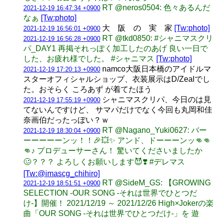
RT @neros0504: 色々あるんだ
2021-12-19 16:47:34 +0900
なぁ
[Tw:photo]
大 阪 の 実 家
[Tw:photo]
2021-12-19 16:56:01 +0900
RT @tkd0850: #シャニマスクリ
2021-12-19 16:56:28 +0900
パ_DAY1 再掲それっぽく加工したのあげ 良い一日で
した、お疲れ様でした。 #シャニマス
[Tw:photo]
namco大阪日本橋のアイドルマ
2021-12-19 17:20:13 +0900
スターオフィシャルショップ、衣装展示はD/Zealでし
た。おそらく ころあず が着てたほう
シャニマスクリパ、今日のは見
2021-12-19 17:55:19 +0900
てないんですけど、 サマパだけでなく今回も丸岡和佳
奈画伯だったっぽい？ｗ
RT @Nagano_Yuki0627: バー
2021-12-19 18:30:04 +0900
ーーーーーンッ！！🎉💥✨ アンド、ドーーーンッ👊👊
👊♪ プロデューサーさん！ 驚いてくださいましたか
🥴？？？ よろしくお願いします😈❣️ #デレマス
[Tw:@imascg_chihiro]
RT @SideM_GS: 【GROWING
2021-12-19 18:51:51 +0900
SELECTION -OUR SONG -それは世界でひとつだ
け-】開催！ 2021/12/19 ～ 2021/12/26 High×Jokerの楽
曲「OUR SONG -それは世界でひとつだけ-」を 遊