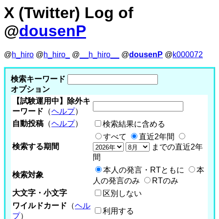
X (Twitter) Log of
@
dousenP
@
h_hiro
@
h_hiro_
@
__h_hiro__
@
dousenP
@
k000072
検索キーワード
オプション
【試験運用中】除外キ
ーワード
（
ヘルプ
）
自動投稿
（
ヘルプ
）
検索結果に含める
すべて
直近2年間
検索する期間
までの直近2年
間
本人の発言・RTともに
本
検索対象
人の発言のみ
RTのみ
大文字・小文字
区別しない
ワイルドカード
（
ヘル
利用する
プ
）