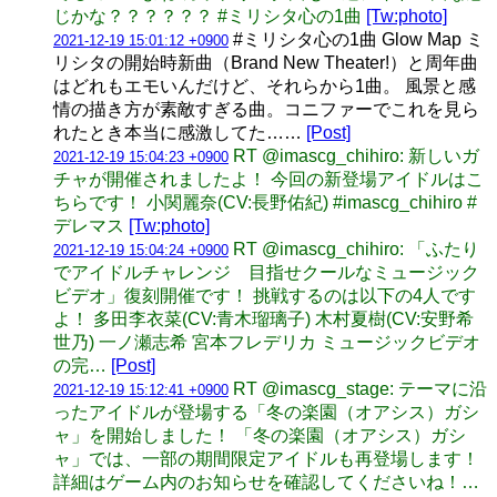
じかな？？？？？？ #ミリシタ心の1曲
[Tw:photo]
#ミリシタ心の1曲 Glow Map ミ
2021-12-19 15:01:12 +0900
リシタの開始時新曲（Brand New Theater!）と周年曲
はどれもエモいんだけど、それらから1曲。 風景と感
情の描き方が素敵すぎる曲。コニファーでこれを見ら
れたとき本当に感激してた……
[Post]
RT @imascg_chihiro: 新しいガ
2021-12-19 15:04:23 +0900
チャが開催されましたよ！ 今回の新登場アイドルはこ
ちらです！ 小関麗奈(CV:長野佑紀) #imascg_chihiro #
デレマス
[Tw:photo]
RT @imascg_chihiro: 「ふたり
2021-12-19 15:04:24 +0900
でアイドルチャレンジ 目指せクールなミュージック
ビデオ」復刻開催です！ 挑戦するのは以下の4人です
よ！ 多田李衣菜(CV:青木瑠璃子) 木村夏樹(CV:安野希
世乃) 一ノ瀬志希 宮本フレデリカ ミュージックビデオ
の完…
[Post]
RT @imascg_stage: テーマに沿
2021-12-19 15:12:41 +0900
ったアイドルが登場する「冬の楽園（オアシス）ガシ
ャ」を開始しました！ 「冬の楽園（オアシス）ガシ
ャ」では、一部の期間限定アイドルも再登場します！
詳細はゲーム内のお知らせを確認してくださいね！…