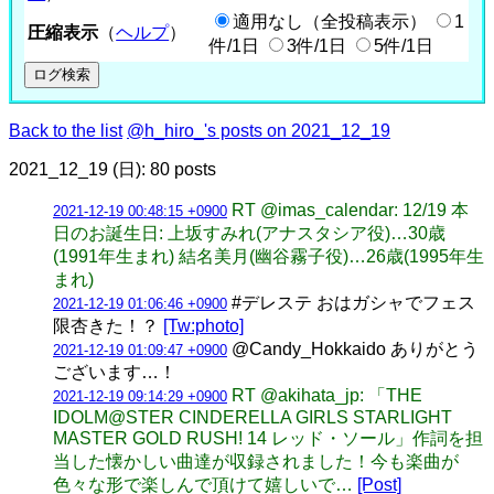
適用なし（全投稿表示）
1
圧縮表示
（
ヘルプ
）
件/1日
3件/1日
5件/1日
Back to the list
@h_hiro_'s posts on 2021_12_19
2021_12_19 (日): 80 posts
RT @imas_calendar: 12/19 本
2021-12-19 00:48:15 +0900
日のお誕生日: 上坂すみれ(アナスタシア役)…30歳
(1991年生まれ) 結名美月(幽谷霧子役)…26歳(1995年生
まれ)
#デレステ おはガシャでフェス
2021-12-19 01:06:46 +0900
限杏きた！？
[Tw:photo]
@Candy_Hokkaido ありがとう
2021-12-19 01:09:47 +0900
ございます…！
RT @akihata_jp: 「THE
2021-12-19 09:14:29 +0900
IDOLM@STER CINDERELLA GIRLS STARLIGHT
MASTER GOLD RUSH! 14 レッド・ソール」作詞を担
当した懐かしい曲達が収録されました！今も楽曲が
色々な形で楽しんで頂けて嬉しいで…
[Post]