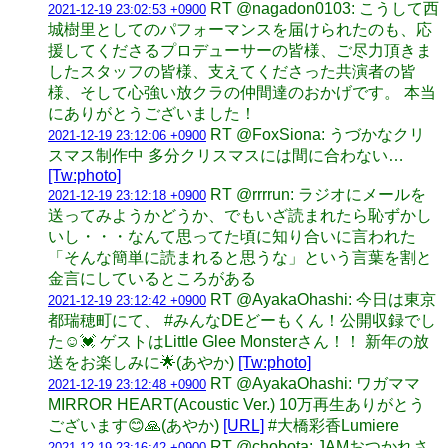
RT @nagadon0103: こうして西
2021-12-19 23:02:53 +0900
城樹里としてのパフォーマンスを届けられたのも、応
援してくださるプロデューサーの皆様、ご尽力頂きま
したスタッフの皆様、支えてくださった共演者の皆
様、そして心強い放クラの仲間達のおかげです。 本当
にありがとうございました！
RT @FoxSiona: うづかなクリ
2021-12-19 23:12:06 +0900
スマス制作中 多分クリスマスには間に合わない…
[Tw:photo]
RT @rrrrun: ラジオにメールを
2021-12-19 23:12:18 +0900
送ってみようかどうか、でもいざ読まれたら恥ずかし
いし・・・なんて思ってた頃に知り合いに言われた
「そんな簡単に読まれると思うな」という言葉を割と
金言にしているところがある
RT @AyakaOhashi: 今日は東京
2021-12-19 23:12:42 +0900
都瑞穂町にて、 #みんなDEどーもくん！公開収録でし
た☺️💓 ゲストはLittle Glee Monsterさん！！ 新年の放
送をお楽しみに🌟(あやか)
[Tw:photo]
RT @AyakaOhashi: ワガママ
2021-12-19 23:12:48 +0900
MIRROR HEART(Acoustic Ver.) 10万再生ありがとう
ございます😊🙏(あやか)
[URL]
#大橋彩香Lumiere
RT @chobota: JAMおつかれさ
2021-12-19 23:16:42 +0900