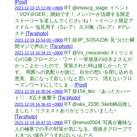
[Post]
RT @imascg_stage: イベント
2021-12-19 15:12:49 +0900
「VOY＠GER」開始です！ メンバーが活躍する限定
ストーリーを楽しんでくださいね！ ＜イベント限定ア
イドル＞ 塩見周子（Sレア） 久川颯（Sレア） #デレ
ステ
[Tw:photo]
RT @JP_SOSA236: 見つけた瞬
2021-12-19 15:54:03 +0900
間マジで声出た
[Tw:photo]
RT @Vn_crescendo: #ミリシタ
2021-12-19 16:34:15 +0900
心の1曲 フローズン・ワード 一挙放送のゆきよさんが
かっこよかったので、実装された時は嬉しかったで
す。 周囲への気配りが故に、自分の想いを閉じ込める
恵美。楽になって欲しいなと思いつつ、消えないフロ
ーズンワードにしてしま…
[Post]
RT @154_tkn: ♡あったかハー
2021-12-19 16:35:04 +0900
ト♡ #五十嵐響子
[Tw:photo]
RT @aka_2336: Skeb納品致し
2021-12-19 16:36:43 +0900
ました！ リクエストありがとうございました✨
[Tw:photo]
RT @neros0504: 写真が趣味な
2021-12-19 16:47:33 +0900
人の極寒での手の対策が気になる。指抜きグローブで
もきつい場合どうすればいいんだろ