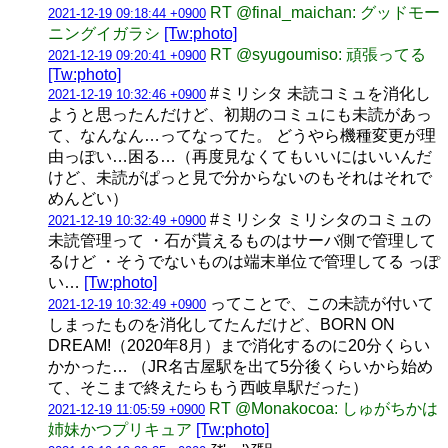
RT @final_maichan: グッドモー
2021-12-19 09:18:44 +0900
ニングイガラシ
[Tw:photo]
RT @syugoumiso: 頑張ってる
2021-12-19 09:20:41 +0900
[Tw:photo]
#ミリシタ 未読コミュを消化し
2021-12-19 10:32:46 +0900
ようと思ったんだけど、初期のコミュにも未読があっ
て、なんなん…ってなってた。 どうやら機種変更が理
由っぽい…困る…（再度見なくてもいいにはいいんだ
けど、未読がぱっと見で分からないのもそれはそれで
めんどい）
#ミリシタ ミリシタのコミュの
2021-12-19 10:32:49 +0900
未読管理って ・石が貰えるものはサーバ側で管理して
るけど ・そうでないものは端末単位で管理してる っぽ
い…
[Tw:photo]
ってことで、この未読が付いて
2021-12-19 10:32:49 +0900
しまったものを消化してたんだけど、BORN ON
DREAM!（2020年8月）まで消化するのに20分くらい
かかった… （JR名古屋駅を出て5分後くらいから始め
て、そこまで終えたらもう西岐阜駅だった）
RT @Monakocoa: しゅがちかは
2021-12-19 11:05:59 +0900
姉妹かつプリキュア
[Tw:photo]