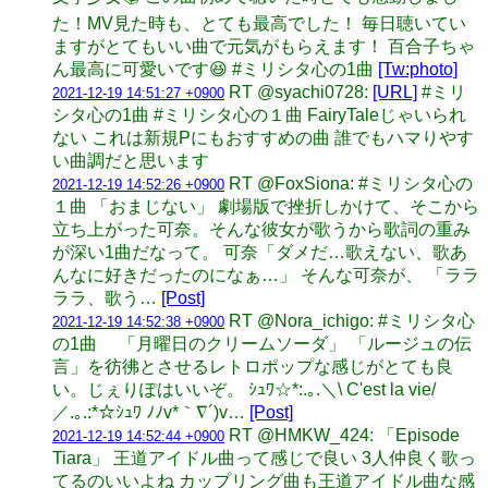
た！MV見た時も、とても最高でした！ 毎日聴いてい
ますがとてもいい曲で元気がもらえます！ 百合子ちゃ
ん最高に可愛いです😆 #ミリシタ心の1曲
[Tw:photo]
RT @syachi0728:
[URL]
#ミリ
2021-12-19 14:51:27 +0900
シタ心の1曲 #ミリシタ心の１曲 FairyTaleじゃいられ
ない これは新規Pにもおすすめの曲 誰でもハマりやす
い曲調だと思います
RT @FoxSiona: #ミリシタ心の
2021-12-19 14:52:26 +0900
１曲 「おまじない」 劇場版で挫折しかけて、そこから
立ち上がった可奈。そんな彼女が歌うから歌詞の重み
が深い1曲だなって。 可奈「ダメだ…歌えない、歌あ
んなに好きだったのになぁ…」 そんな可奈が、 「ララ
ララ、歌う…
[Post]
RT @Nora_ichigo: #ミリシタ心
2021-12-19 14:52:38 +0900
の1曲 「月曜日のクリームソーダ」 「ルージュの伝
言」を彷彿とさせるレトロポップな感じがとても良
い。じぇりぽはいいぞ。 ｼｭﾜ☆*:.｡.＼\ C'est la vie/
／.｡.:*☆ｼｭﾜ ﾉﾉv*｀∇´)v…
[Post]
RT @HMKW_424: 「Episode
2021-12-19 14:52:44 +0900
Tiara」 王道アイドル曲って感じで良い 3人仲良く歌っ
てるのいいよね カップリング曲も王道アイドル曲な感