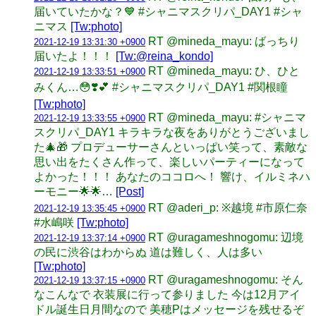
届いていたかな？💙 #シャニマスクリパ_DAY1 #シャ
ニマス
[Tw:photo]
RT @mineda_mayu: ばっちり
2021-12-19 13:31:30 +0900
届いたよ！！！
[Tw:@reina_kondo]
RT @mineda_mayu: ひ、ひと
2021-12-19 13:33:51 +0900
みくん…😳❣️💕 #シャニマスクリパ_DAY1 #関根瞳
[Tw:photo]
RT @mineda_mayu: #シャニマ
2021-12-19 13:33:55 +0900
スクリパ_DAY1 キラキラな夜をありがとうございまし
た🎄🎁 プロデューサーさんといっぱい笑って、素敵な
思い出をたくさん作って、楽しいパーティーになって
よかった！！！ あなたのココロへ！ 響け、イルミネハ
ーモニー🌟🌟…
[Post]
RT @aderi_p: ※越境 #市原仁奈
2021-12-19 13:35:45 +0900
#水嶋咲
[Tw:photo]
RT @uragameshnogomu: 辺境
2021-12-19 13:37:14 +0900
の民に渋谷はわからぬ 道は難しく、人は多い
[Tw:photo]
RT @uragameshnogomu: そん
2021-12-19 13:37:15 +0900
なこんなで 衣装展に行って参りました 今は12月アイ
ドル誕生日月間なので 美穂Pはメッセージを残せるぞ