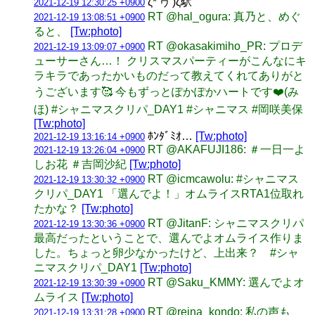
ζ*'ヮ')ζ駅
2021-12-19 12:30:25 +0900
RT @hal_ogura: 真乃と、めぐ
2021-12-19 13:08:51 +0900
ると、
[Tw:photo]
RT @okasakimiho_PR: プロデ
2021-12-19 13:09:07 +0900
ューサーさん…！ クリスマスパーティーがこんなにキ
ラキラであったかいものだって教えてくれてありがと
うございます🥰 今もずっとぽかぽかハートです❤️(み
ほ) #シャニマスクリパ_DAY1 #シャニマス #岡咲美保
[Tw:photo]
ﾎﾝﾀﾞﾐｵ…
[Tw:photo]
2021-12-19 13:16:14 +0900
RT @AKAFUJI186: ＃一日一よ
2021-12-19 13:26:04 +0900
しお花 ＃吉岡沙紀
[Tw:photo]
RT @icmcawolu: #シャニマス
2021-12-19 13:30:32 +0900
クリパ_DAY1 「選んでよ！」オムライスRTA1位取れ
たかな？
[Tw:photo]
RT @JitanF: シャニマスクリパ
2021-12-19 13:30:36 +0900
最高だったということで、選んでよオムライス作りま
した。ちょっと卵少なかったけど、上出来？ #シャ
ニマスクリパ_DAY1
[Tw:photo]
RT @Saku_KMMY: 選んでよオ
2021-12-19 13:30:39 +0900
ムライス
[Tw:photo]
RT @reina_kondo: 私の声も、
2021-12-19 13:31:28 +0900