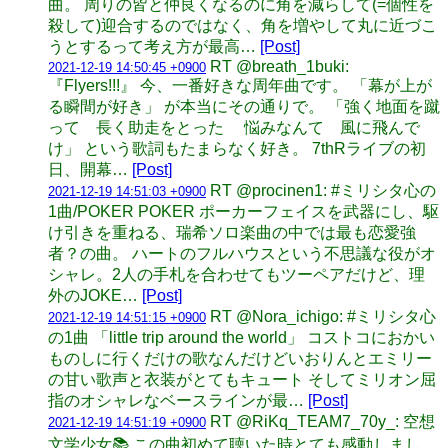
曲。 周りの皆と仲良くなるのに角を減らして(=個性を
殺して)迎合するのではなく、角を増やして丸に近づこ
うとするって考え方が最高…
[Post]
RT @breath_1buki:
2021-12-19 14:50:45 +0900
『Flyers!!!』 今、一番好きな周年曲です。 「幕が上が
る瞬間が好き」 が本当にその通りで。 「強く地面を蹴
って 長く助走をとった 悩みなんて 風に飛んで
け」 という歌詞もたまらなく好き。 7thRライブの初
日、開幕…
[Post]
RT @procinen1: #ミリシタ心の
2021-12-19 14:51:03 +0900
1曲/POKER POKER ポーカーフェイスを武器にし、駆
け引きを重ねる、瑞希ソロ楽曲の中では最も恋愛強
者？の曲。 ハートのフルハウスという不思議な役がオ
シャレ。2人の手札を合わせてもツーペアだけど、理
外のJOKE…
[Post]
RT @Nora_ichigo: #ミリシタ心
2021-12-19 14:51:15 +0900
の1曲 「little trip around the world」 コストコにおかい
ものしに行くだけの歌なんだけどいおりんとエミリー
の甘い歌声と衣装がとてもキュート そしてミリオン屈
指のオシャレなベースラインが最…
[Post]
RT @RiKq_TEAM7_70y_: 空想
2021-12-19 14:51:19 +0900
文学少女📚 この曲初めて聴いた時とても感動しまし