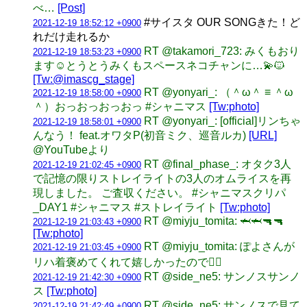
べ…
[Post]
#サイスタ OUR SONGきた！ど
2021-12-19 18:52:12 +0900
れだけ走れるか
RT @takamori_723: みくもおり
2021-12-19 18:53:23 +0900
ます☺️とうとうみくもスペースネコチャンに…💫🐱
[Tw:@imascg_stage]
RT @yonyari_: （＾ω＾ ≡ ＾ω
2021-12-19 18:58:00 +0900
＾）おっおっおっおっ #シャニマス
[Tw:photo]
RT @yonyari_: [official]リンちゃ
2021-12-19 18:58:01 +0900
んなう！ feat.オワタP(初音ミク、巡音ルカ)
[URL]
@YouTubeより
RT @final_phase_: オタク3人
2021-12-19 21:02:45 +0900
で記憶の限りストレイライトの3人のオムライスを再
現しました。 ご査収ください。 #シャニマスクリパ
_DAY1 #シャニマス #ストレイライト
[Tw:photo]
RT @miyju_tomita: 🦈🦈🔫🔫
2021-12-19 21:03:43 +0900
[Tw:photo]
RT @miyju_tomita: ぽよさんが
2021-12-19 21:03:45 +0900
リハ着褒めてくれて嬉しかったので🙆‍♀️
RT @side_ne5: サンノスサンノ
2021-12-19 21:42:30 +0900
ス
[Tw:photo]
RT @side_ne5: サンノスで見て
2021-12-19 21:42:49 +0900