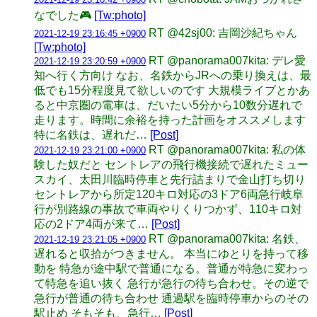
なでした🎮
[Tw:photo]
RT @42sj00: 吉岡沙紀ちゃん
2021-12-19 23:16:45 +0900
[Tw:photo]
RT @panorama007kita: デレ愛
2021-12-19 23:20:59 +0900
知へ行く方向け なお、名鉄からJRへの乗り換えは、最
低でも15分程度見て欲しいのです 大規模ライブとかあ
ると中京圏の電車は、だいたい5分から10数分遅れで
走ります。時間に余裕を持った計画をオススメします
特に名鉄は、遅れだ…
[Post]
RT @panorama007kita: 私の体
2021-12-19 23:21:00 +0900
験した奴だと セントレアの飛行機接続で遅れたミュー
スカイ、太田川臨時停車と先行詰まりで金山打ち切り
セントレアから所定120キロ対応の3ドア6両急行岐阜
行が別路線の事故で車両やりくりつかず、110キロ対
応の2ドア4両が来て…
[Post]
RT @panorama007kita: 名鉄、
2021-12-19 23:21:05 +0900
遅れると収拾がつきません。 本当にゆとりを持って移
動を 特急が途中駅で普通になる。普通が特急に変わっ
て特急を追い抜く 急行が急行の待ち合わせ。その逆で
急行が普通の待ち合わせ 通過駅を臨時停車からのその
駅止め そもそも、急行…
[Post]