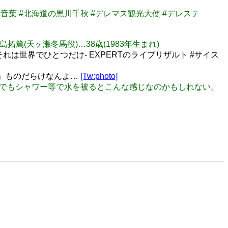
梅木音葉 #北海道の黒川千秋 #デレマス観光大使 #デレステ
) 寺島拓篤(天ヶ瀬冬馬役)…38歳(1983年生まれ)
れは世界でひとつだけ- EXPERTのライブリザルト #サイス
くい」ものだらけなんよ…
[Tw:photo]
ん。普段でもシャワー等で水を被るとこんな感じなのかもしれない。