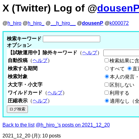
X (Twitter) Log of @
dousen
@
h_hiro
@
h_hiro_
@
__h_hiro__
@
dousenP
@
k000072
検索キーワード
オプション
【試験運用中】除外キーワード
（
ヘルプ
）
自動投稿
（
ヘルプ
）
検索結果に
検索する期間
すべて
直
検索対象
本人の発言・
大文字・小文字
区別しない
ワイルドカード
（
ヘルプ
）
利用する
圧縮表示
（
ヘルプ
）
適用なし（
Back to the list
@h_hiro_'s posts on 2021_12_20
2021_12_20 (月): 10 posts