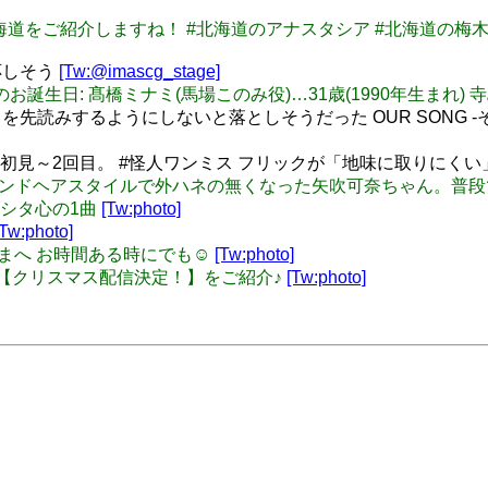
今日は、北海道をご紹介しますね！ #北海道のアナスタシア #北海道の
応しそう
[Tw:@imascg_stage]
2/20 本日のお誕生日: 髙橋ミナミ(馬場このみ役)…31歳(1990年生まれ
読みするようにしないと落としそうだった OUR SONG -そ
TER 初見～2回目。 #怪人ワンミス フリックが「地味に取りに
o: 今回のセカンドヘアスタイルで外ハネの無くなった矢吹可奈ちゃ
#ミリシタ心の1曲
[Tw:photo]
[Tw:photo]
 みなさまへ お時間ある時にでも☺️
[Tw:photo]
: イベント【クリスマス配信決定！】をご紹介♪
[Tw:photo]