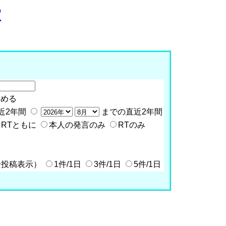
P
含める
近2年間
までの直近2年間
RTともに
本人の発言のみ
RTのみ
全投稿表示）
1件/1日
3件/1日
5件/1日