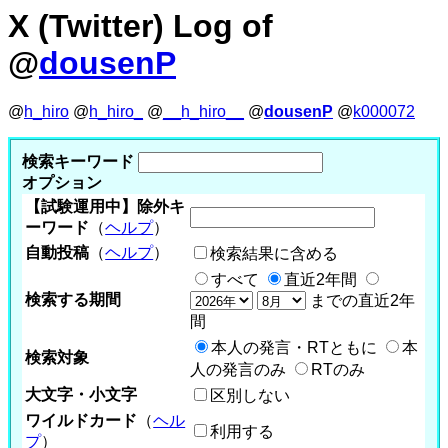
X (Twitter) Log of
@
dousenP
@
h_hiro
@
h_hiro_
@
__h_hiro__
@
dousenP
@
k000072
検索キーワード
オプション
【試験運用中】除外キ
ーワード
（
ヘルプ
）
自動投稿
（
ヘルプ
）
検索結果に含める
すべて
直近2年間
検索する期間
までの直近2年
間
本人の発言・RTともに
本
検索対象
人の発言のみ
RTのみ
大文字・小文字
区別しない
ワイルドカード
（
ヘル
利用する
プ
）