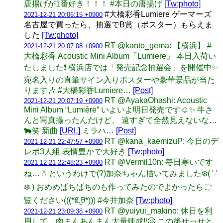
唐揚げが1番好き！！！ #本日の唐揚げ
[Tw:photo]
#大橋彩香Lumiere ゲーマーズ
2021-12-21 20:06:15 +0900
名古屋で買ったら、抽選でB賞（ポスター）もらえま
した
[Tw:photo]
RT @kanto_gema: 【横浜】 #
2021-12-21 20:07:08 +0900
大橋彩香 Acoustic Mini Album「Lumiere」 本日入荷い
たしました❗️ 横浜店では「発売記念抽選会」を開催中✨
宛名入りの直筆サイン入りポスターや豪華景品が当た
ります🎶 #大橋彩香Lumiere…
[Post]
RT @AyakaOhashi: Acoustic
2021-12-21 20:07:19 +0900
Mini Album “Lumière” いよいよ明日発売です☺️✨ 牛さ
んと写真撮ったんだけど、 遠すぎて全然見えないな…
🐄笑 新曲
[URL]
ミラハ…
[Post]
RT @kana_kaemizuP: 今日のデ
2021-12-21 22:47:57 +0900
レポ3人組 表情豊かで大好き
[Tw:photo]
RT @Vermil10n: 毎日寒いです
2021-12-21 22:48:23 +0900
ね…☃︎ というわけで(?)加奈ちゃん描いてみました❄️️( '-'
❄️️ ) おめめぱちぱちのも作ってみたのでよかったらご
覧ください(((*ꆤ.̫ꆤ*))) #今井加奈
[Tw:photo]
RT @yuiyui_makino: 休日を利
2021-12-21 23:09:38 +0900
用して、肉まんあんまん大量錬成‼️🥴 この後せっせと