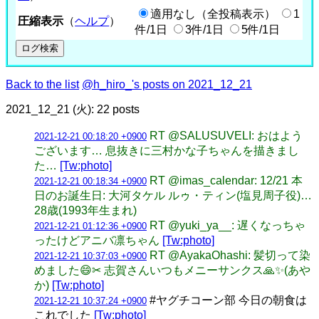
適用なし（全投稿表示）
1
圧縮表示
（
ヘルプ
）
件/1日
3件/1日
5件/1日
Back to the list
@h_hiro_'s posts on 2021_12_21
2021_12_21 (火): 22 posts
RT @SALUSUVELI: おはよう
2021-12-21 00:18:20 +0900
ございます… 息抜きに三村かな子ちゃんを描きまし
た…
[Tw:photo]
RT @imas_calendar: 12/21 本
2021-12-21 00:18:34 +0900
日のお誕生日: 大河タケル ルゥ・ティン(塩見周子役)…
28歳(1993年生まれ)
RT @yuki_ya__: 遅くなっちゃ
2021-12-21 01:12:36 +0900
ったけどアニバ凛ちゃん
[Tw:photo]
RT @AyakaOhashi: 髪切って染
2021-12-21 10:37:03 +0900
めました😄✂ 志賀さんいつもメニーサンクス🙏✨(あや
か)
[Tw:photo]
#ヤグチコーン部 今日の朝食は
2021-12-21 10:37:24 +0900
これでした
[Tw:photo]