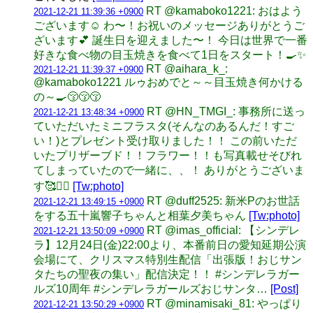
RT @kamaboko1221: おはよう
2021-12-21 11:39:36 +0900
ございます☺ わ〜！お祝いのメッセージありがとうご
ざいます💕 誕生日を迎えました〜！ 今日は世界で一番
好きな食べ物の目玉焼きを食べて1日をスタート！🍳✨
RT @aihara_k_:
2021-12-21 11:39:37 +0900
@kamaboko1221 ルゥおめでと～～目玉焼き何かける
の～🍳😚😚😚
RT @HN_TMGI_: 事務所に送っ
2021-12-21 13:48:34 +0900
ていただいたミニフラスタ(そんなのあるんだ！すご
い！)とプレゼント受け取りました！！ この前いただ
いたプリザーブド！！フラワー！！も写真載せそびれ
てしまっていたので一緒に、、！ ありがとうございま
す🥰❤️‍🔥
[Tw:photo]
RT @duff2525: 新米Pのお世話
2021-12-21 13:49:15 +0900
をする五十嵐響子ちゃんと相葉夕美ちゃん
[Tw:photo]
RT @imas_official: 【シンデレ
2021-12-21 13:50:09 +0900
ラ】12月24日(金)22:00より、本番前日の愛知延期公演
会場にて、クリスマス特別生配信「出張版！おじサン
タたちの聖夜の集い」配信決定！！ #シンデレラガー
ルズ10周年 #シンデレラガールズおじサンタ…
[Post]
RT @minamisaki_81: やっぱり
2021-12-21 13:50:29 +0900