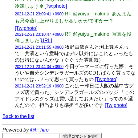
冷凍します❄️
[Tw:photo]
RT @yuiyui_makino: あんまん
2021-12-21 23:09:41 +0900
も只今蒸し上がりました♨️ いかがですかー？
[Tw:photo]
RT @yuiyui_makino: 写真を投
2021-12-21 23:10:47 +0900
稿しました
[URL]
牧野由依さんと渕上舞さんっ
2021-12-21 23:11:55 +0900
て、共演という意味ではデレ以外にはこれといったも
のは特にないんかな（ぐぐった雰囲気）
今日ゲーマーズに行った際、そ
2021-12-21 23:44:04 +0900
ういや自分シンデレラガールズのCDしばらく買ってな
いのでは…？って思って買ったもの
[Tw:photo]
これは一昨日に大阪の某中古グ
2021-12-21 23:52:19 +0900
ッズ店で買った、シンデレラガールズのバッジ 「この
アイドルのグッズは買い足しておきたい」ってのを選
んだので、担当よりも準担当が多いです
[Tw:photo]
Back to the list
Powered by
@h_hiro_