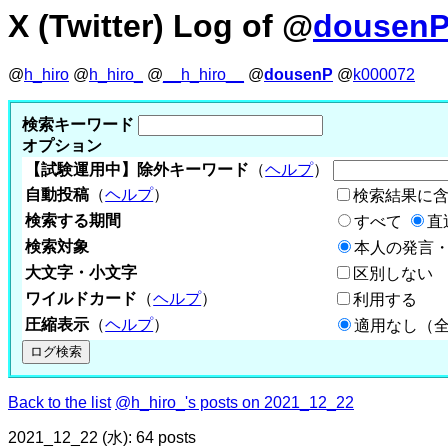
X (Twitter) Log of @
dousen
@
h_hiro
@
h_hiro_
@
__h_hiro__
@
dousenP
@
k000072
検索キーワード
オプション
【試験運用中】除外キーワード
（
ヘルプ
）
自動投稿
（
ヘルプ
）
検索結果に
検索する期間
すべて
直
検索対象
本人の発言・
大文字・小文字
区別しない
ワイルドカード
（
ヘルプ
）
利用する
圧縮表示
（
ヘルプ
）
適用なし（
Back to the list
@h_hiro_'s posts on 2021_12_22
2021_12_22 (水): 64 posts