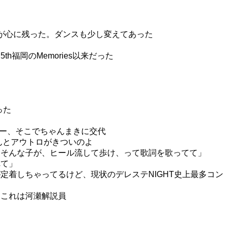
とが心に残った。ダンスも少し変えてあった
福岡のMemories以来だった
った
ニュー、そこでちゃんまきに交代
ほんとアウトロがきついのよ
」「そんな子が、ヒール流して歩け、って歌詞を歌ってて」
れて」
定着しちゃってるけど、現状のデレステNIGHT史上最多コン
てこれは河瀬解説員