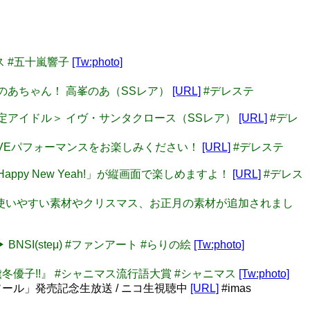
ス #五十嵐響子
[Tw:photo]
高峯のあちゃん！ 高峯のあ（SSレア）
[URL]
#デレステ
期間限定アイドル＞ イヴ・サンタクロース（SSレア）
[URL]
#デレ
でのLIVEパフォーマンスをお楽しみください！
[URL]
#デレステ
Happy New Yeah!」が縦画面で楽しめますよ！
[URL]
#デレス
ました 使いやすい素材やクリスマス、お正月の素材が追加されまし
 詞・曲 ▶ BNSI(steμ) #ファンアート #らりの絵
[Tw:photo]
せ、黛冬優子!!』 #シャニマス流行語大賞 #シャニマス
[Tw:photo]
レッド・ソール」発売記念生放送 / ニコ生視聴中
[URL]
#imas