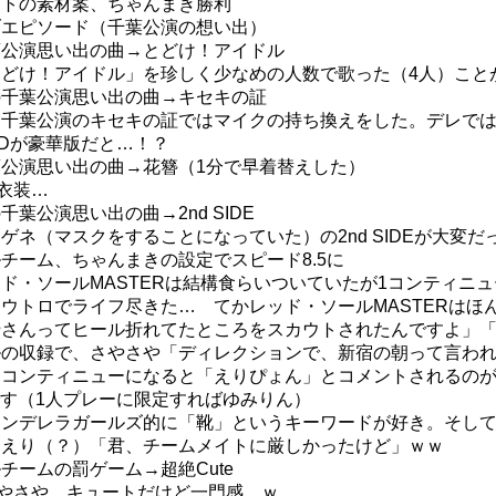
フォトの素材案、ちゃんまき勝利
イブエピソード（千葉公演の想い出）
千葉公演思い出の曲→とどけ！アイドル
、「とどけ！アイドル」を珍しく少なめの人数で歌った（4人）こ
んの千葉公演思い出の曲→キセキの証
、千葉公演のキセキの証ではマイクの持ち換えをした。デレでは5th
CDが豪華版だと…！？
千葉公演思い出の曲→花簪（1分で早着替えした）
た衣装…
千葉公演思い出の曲→2nd SIDE
、ゲネ（マスクをすることになっていた）の2nd SIDEが大変だ
ルチーム、ちゃんまきの設定でスピード8.5に
レッド・ソールMASTERは結構食らいついていたが1コンティ
、アウトロでライフ尽きた… てかレッド・ソールMASTERは
「三船さんってヒール折れてたところをスカウトされたんですよ
ールの収録で、さやさや「ディレクションで、新宿の朝って言わ
きてコンティニューになると「えりぴょん」とコメントされるのが
す（1人プレーに限定すればゆみりん）
き、シンデレラガールズ的に「靴」というキーワードが好き。そし
まつえり（？）「君、チームメイトに厳しかったけど」ｗｗ
ルチームの罰ゲーム→超絶Cute
&さやさや、キュートだけど一門感…ｗ