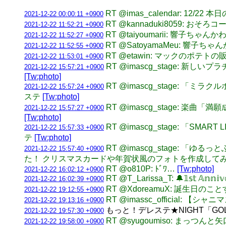
RT @imas_calendar: 12/
2021-12-22 00:00:11 +0900
RT @kannaduki8059: お
2021-12-22 11:52:21 +0900
RT @taiyoumarii: 響子ち
2021-12-22 11:52:27 +0900
RT @SatoyamaMeu: 
2021-12-22 11:52:55 +0900
RT @etawin: マックのポ
2021-12-22 11:53:01 +0900
RT @imascg_stage:
2021-12-22 15:57:21 +0900
[Tw:photo]
RT @imascg_stage:
2021-12-22 15:57:24 +0900
ステ
[Tw:photo]
RT @imascg_stage: 
2021-12-22 15:57:27 +0900
[Tw:photo]
RT @imascg_stage: 「
2021-12-22 15:57:33 +0900
テ
[Tw:photo]
RT @imascg_stage:
2021-12-22 15:57:40 +0900
た！ クリスマスカードや年賀状風のフォトを作成して
RT @o810P: ﾄﾞﾜ…
[Tw:photo]
2021-12-22 16:02:12 +0900
RT @T_Larissa_T: 🔔𝟙𝕤𝕥 
2021-12-22 16:02:39 +0900
RT @XdoreamuX: 誕生日
2021-12-22 19:12:55 +0900
RT @imassc_official
2021-12-22 19:13:16 +0900
もっと！デレステ★NIGHT「GOLD 
2021-12-22 19:57:30 +0900
RT @syugoumiso: まっつん
2021-12-22 19:58:00 +0900