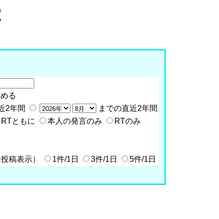
P
含める
近2年間
までの直近2年間
RTともに
本人の発言のみ
RTのみ
全投稿表示）
1件/1日
3件/1日
5件/1日