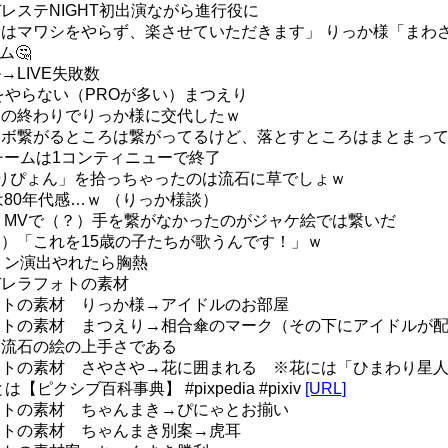
デレステNIGHT初出演ながら進行役に
今日はマワシをやらず、楽させていただきます」 りっか様「ま
ム🤔
→LIVE失敗数
ERをやらない（PROが多い）まつえり
前奏の終わりでりっか様に交代したｗ
、コンボ繋がるところは繋がってるけど、落とすところはまとまっ
rageチームは1コンティニューで終了
1えりぴょん」を拾っちゃったのは流石に草でしょｗ
ageは80年代感…ｗ （りっか様談）
Mirage、MVで（？）手を繋がなかったのがジャケ絵では繋いだ
（？）「これを15歳の子たちが歌うんです！」ｗ
イオリン演出やれたら胸熱
ンデレラフォトの素材
フォトの素材 りっか様→アイドルのお部屋
フォトの素材 まつえり→相合傘のマーク（その下にアイドルが
ん、流石の絵の上手さである
フォトの素材 さやさや→花に囲まれる ※花には「ひまわり星
【ピクシブ百科事典】 #pixpedia #pixiv
[URL]
フォトの素材 ちゃんまき→ぴにゃとお揃い
フォトの素材 ちゃんまき別案→虎耳