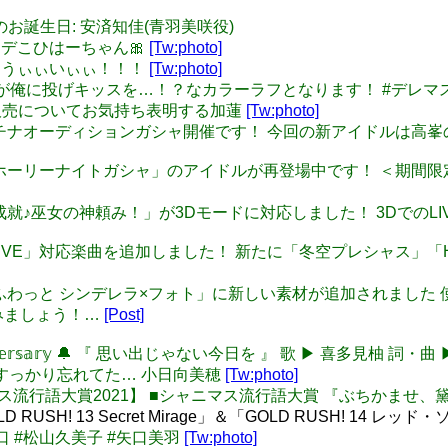
22 本日のお誕生日: 安済知佳(青羽美咲役)
そろコーデこひはーちゃん🎀
[Tw:photo]
ゃんかわうぃぃいぃぃ！！！
[Tw:photo]
響子ちゃんが俺に投げキッスを…！？なカラーラフとなります！ #デレマ
テトの販売についてお気持ち表明する加蓮
[Tw:photo]
 新しいプラチナオーディションガシャ開催です！ 今回の新アイドルは
 「ミラクルホーリーナイトガシャ」のアイドルが再登場中です！ ＜
楽曲「満願成就♪巫女の神頼み！」が3Dモードに対応しました！ 3D
SMART LIVE」対応楽曲を追加しました！ 新たに「冬空プレシャス」「
 「ゆるっとふわっと シンデレラ×フォト」に新しい素材が追加され
みましょう！…
[Post]
𝔸𝕟𝕟𝕚𝕧𝕖𝕣𝕤𝕒𝕣𝕪 🔔 『 思い出じゃない今日を 』 歌 ▶ 喜多見柚
のことすっかり忘れてた… 小日向美穂
[Tw:photo]
: 【シャニマス流行語大賞2021】 ■シャニマス流行語大賞 『ぶちかま
RUSH! 13 Secret Mirage」＆「GOLD RUSH! 14 
と矢口 #松山久美子 #矢口美羽
[Tw:photo]