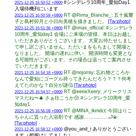
#シンデレラ10周年_愛知Day1
2021-12-25 16:50:52 +0900
入場待機列にいます
RT @Rima_Blanche_: 五十嵐響
2021-12-25 16:50:59 +0900
子と島村卯月と小日向美穂を描きました。
[Tw:photo]
RT @imas_official: #シンデレラ
2021-12-25 16:51:36 +0900
10周年_愛知day1 会場にご来場の皆様、本日はお越し
いただきありがとうございます。 大変お待たせしまし
て申し訳ございません。ただいまをもちまして開場と
なりました。 開場の遅れに伴い、開演時間も変更とな
る可能性がございます。その場合は追ってご案内させ
ていただきます。
RT @nojomiy: 忘れ物どころか
2021-12-25 16:54:18 +0900
なんで愛知にゴーグル持ってきたんだろう？？？何考
えてたのかな？自分が謎🤔
[Tw:photo]
RT @eerieXeery: メリークリス
2021-12-25 16:54:57 +0900
マスだね〜🎄 さぁ往こうか😚 #シンデレラ10周年_愛
知day1
RT @MINA_Ikmdct: 今回はりこ
2021-12-25 16:56:09 +0900
ちゃんに貰った入浴剤です 感謝……………🛁💫
[Tw:photo]
@you_and_i ありがとうござい
2021-12-25 16:58:12 +0900
ます（把握はしてました）