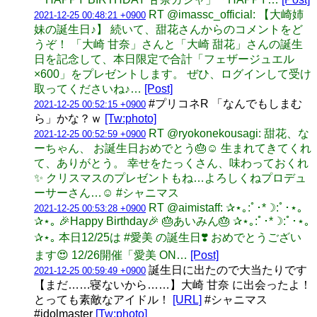
RT @imassc_official: 【大崎姉
2021-12-25 00:48:21 +0900
妹の誕生日♪】 続いて、甜花さんからのコメントをど
うぞ！ 「大崎 甘奈」さんと「大崎 甜花」さんの誕生
日を記念して、本日限定で合計「フェザージュエル
×600」をプレゼントします。 ぜひ、ログインして受け
取ってくださいね♪…
[Post]
#プリコネR 「なんでもしまむ
2021-12-25 00:52:15 +0900
ら」かな？ｗ
[Tw:photo]
RT @ryokonekousagi: 甜花、な
2021-12-25 00:52:59 +0900
ーちゃん、 お誕生日おめでとう🎂☺️ 生まれてきてくれ
て、ありがとう。 幸せをたっくさん、味わっておくれ
✨ クリスマスのプレゼントもね…よろしくねプロデュ
ーサーさん…☺️ #シャニマス
RT @aimistaff: ✰⋆｡:ﾟ･*☽:ﾟ･⋆｡
2021-12-25 00:53:28 +0900
✰⋆｡ 🎉Happy Birthday🎉 🎂あいみん🎂 ✰⋆｡:ﾟ･*☽:ﾟ･⋆｡
✰⋆｡ 本日12/25は #愛美 の誕生日❣️ おめでとうござい
ます😍 12/26開催「愛美 ON…
[Post]
誕生日に出たので大当たりです
2021-12-25 00:59:49 +0900
【まだ……寝ないから……】大崎 甘奈 に出会ったよ！
とっても素敵なアイドル！
[URL]
#シャニマス
#idolmaster
[Tw:photo]