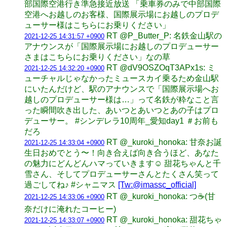
部国際空港行き準急接近放送 「乗車券のみで中部国際
空港へお越しのお客様、国際展示場にお越しのプロデ
ューサー様はこちらにお乗りください」
RT @P_Butter_P: 名鉄金山駅の
2021-12-25 14:31:57 +0900
アナウンスが「国際展示場にお越しのプロデューサー
さまはこちらにお乗りください」なの草
RT @dV9OSZOqT3APx1s: ミ
2021-12-25 14:32:20 +0900
ューチャルじゃなかったミュースカイ乗るため金山駅
にいたんだけど、駅のアナウンスで「国際展示場へお
越しのプロデューサー様は…」って名鉄が粋なこと言
った瞬間吹き出した、あいつとあいつとあの子はプロ
デューサー。 #シンデレラ10周年_愛知day1 ＃お前も
だろ
RT @_kuroki_honoka: 甘奈お誕
2021-12-25 14:33:04 +0900
生日おめでとう〜！向き合えば向き合うほど、あなた
の魅力にどんどんハマっていきます☺️ 甜花ちゃんと千
雪さん、そしてプロデューサーさんとたくさん笑って
過ごしてね♪ #シャニマス
[Tw:@imassc_official]
RT @_kuroki_honoka: つ☕️(甘
2021-12-25 14:33:06 +0900
奈だけに淹れたコーヒー)
RT @_kuroki_honoka: 甜花ちゃ
2021-12-25 14:33:07 +0900