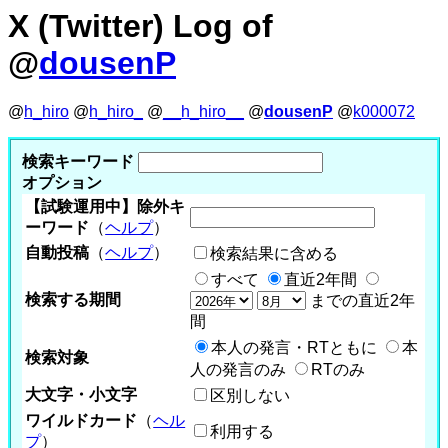
X (Twitter) Log of
@
dousenP
@
h_hiro
@
h_hiro_
@
__h_hiro__
@
dousenP
@
k000072
検索キーワード
オプション
【試験運用中】除外キ
ーワード
（
ヘルプ
）
自動投稿
（
ヘルプ
）
検索結果に含める
すべて
直近2年間
検索する期間
までの直近2年
間
本人の発言・RTともに
本
検索対象
人の発言のみ
RTのみ
大文字・小文字
区別しない
ワイルドカード
（
ヘル
利用する
プ
）