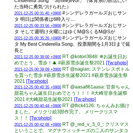
Cinderella Song 「S(mile)ING!」（体育系の部活にい
た当時に勇気づけられた）
#シンデレラガールズおじサン
2021-12-25 00:31:40 +0900
タ 明日は関係者は6時入り…
#シンデレラガールズおじサン
2021-12-25 00:33:56 +0900
タ そして週明け火曜にはゆくM@SくるM@Sが
#シンデレラガールズおじサン
2021-12-25 00:35:26 +0900
タ My Best Cinderella Song、投票期間を1月3日まで延
長と
RT @kotori3848: ❄お誕生日お
2021-12-25 00:39:00 +0900
めでとう、雪歩！🎄 #萩原雪歩誕生祭2021
[Tw:photo]
RT @nagian: ステンレスボトル
2021-12-25 00:39:09 +0900
を貰った雪歩 #萩原雪歩生誕祭2021 #萩原雪歩誕生祭
2021
[Tw:photo]
RT @aasa861aasa: 甘奈ちゃん
2021-12-25 00:40:35 +0900
甜花ちゃん誕生日おめでとう！！！ #大崎甘奈生誕祭
2021 #大崎甜花生誕祭2021
[Tw:photo]
RT @flick4126: ちゃんみお描け
2021-12-25 00:40:44 +0900
ました。メリクリ絵3部作完了。 メリークリスマ
ス！！
[Tw:photo]
RT @_red_v_3_0_: クリスマス
2021-12-25 00:42:08 +0900
ということで、マグナウィッチーズの二人のサンタコ