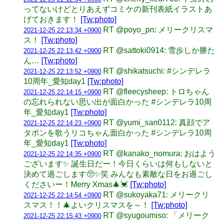
ってないけどとりあえずコミケの新刊表紙イラストあ
げておきます！
[Tw:photo]
RT @poyo_pn: メリークリスマ
2021-12-25 22:13:34 +0900
ス！
[Tw:photo]
RT @sattoki0914: 雪歩しか勝た
2021-12-25 22:13:42 +0900
ん…
[Tw:photo]
RT @shikatsuchi: #シンデレラ
2021-12-25 22:13:52 +0900
10周年_愛知day1
[Tw:photo]
RT @fleecysheep: トロちゃん
2021-12-25 22:14:15 +0900
の忘れられない思い出が面白かった #シンデレラ10周
年_愛知day1
[Tw:photo]
RT @yumi_san0112: 真顔でア
2021-12-25 22:14:23 +0900
タポンを歌うリコちゃん面白かった #シンデレラ10周
年_愛知day1
[Tw:photo]
RT @kanako_nomura: おはよう
2021-12-25 22:14:35 +0900
ございます✨ 誕生日だー！今日くらいは何もしないと
決めて過ごします🥺✨笑 みんなも素敵な日をお過ごし
くださいー！Merry Xmas🎄💓
[Tw:photo]
RT @sukoyaka71: メリークリ
2021-12-25 22:14:54 +0900
スマス！！🎄よいクリスマスを～！
[Tw:photo]
RT @syugoumiso: 「メリーク
2021-12-25 22:15:43 +0900