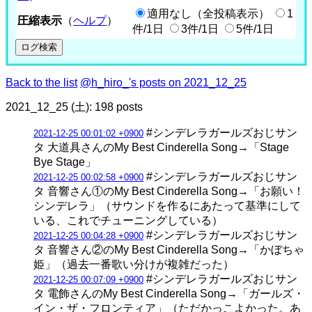
適用なし（全投稿表示）
1
圧縮表示
（
ヘルプ
）
件/1日
3件/1日
5件/1日
Back to the list
@h_hiro_'s posts on 2021_12_25
2021_12_25 (土): 198 posts
#シンデレラガールズおじサン
2021-12-25 00:01:02 +0900
タ 大道具さんのMy Best Cinderella Song→「Stage
Bye Stage」
#シンデレラガールズおじサン
2021-12-25 00:02:58 +0900
タ 音響さん①のMy Best Cinderella Song→「お願い！
シンデレラ」（サウンドを作るにあたって基準にして
いる、これでチューニングしている）
#シンデレラガールズおじサン
2021-12-25 00:04:28 +0900
タ 音響さん②のMy Best Cinderella Song→「かぼちゃ
姫」（過去一番歌い分けが複雑だった）
#シンデレラガールズおじサン
2021-12-25 00:07:09 +0900
タ 電飾さんのMy Best Cinderella Song→「ガールズ・
イン・ザ・フロンティア」（ただかっこよかった。あ