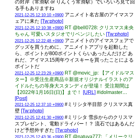
の対岸（常滑駅 or りんくう常滑駅）でいろいろ見て回
る手もありますね
アニメイト名古屋のアイマスフ
2021-12-25 12:10:10 +0900
ェアに来た
[Tw:photo]
RT @bell0728: クリスマス未央
2021-12-25 12:10:38 +0900
ちゃん 可愛いスタジオでリベンジしたい
[Tw:photo]
アニメイトのアイマスフェアで
2021-12-25 12:22:48 +0900
グッズを買うために、アニメイトアプリを起動した
ら、ポイントが800ポイントくらいあったんだけど あ
れだ、アイマス15周年ウイスキーを買ったことによる
ポイントだ
RT @movic_jp: 【アイドルマス
2021-12-25 12:23:29 +0900
ター】※受注生産商品※新規オリジナルイラストのア
イドルたちの等身大スタンディが登場！ 受注期間は
【2022年1月16日(日)】まで！
[URL]
#idolmaster…
[Post]
#ミリシタ半目部 クリスマス真
2021-12-25 12:37:10 +0900
壁
[Tw:photo]
#ミリシタ 雪歩からのクリスマ
2021-12-25 12:41:30 +0900
スプレゼント、電動ドライバー！？ 流石ではあるんだ
けど予想外すぎた
[Tw:photo]
RT @natuya777: 「メリークリ
2021-12-25 12:43:36 +0900