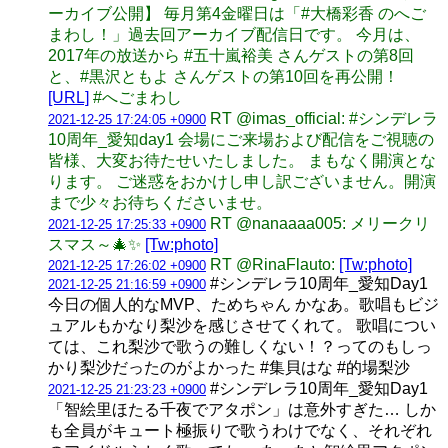
ーカイブ公開】 毎月第4金曜日は「#大橋彩香 のへご
まわし！」過去回アーカイブ配信日です。 今月は、
2017年の放送から #五十嵐裕美 さんゲストの第8回
と、#黒沢ともよ さんゲストの第10回を再公開！
[URL]
#へごまわし
RT @imas_official: #シンデレラ
2021-12-25 17:24:05 +0900
10周年_愛知day1 会場にご来場および配信をご視聴の
皆様、大変お待たせいたしました。 まもなく開演とな
ります。 ご迷惑をおかけし申し訳ございません。開演
まで少々お待ちくださいませ。
RT @nanaaaa005: メリークリ
2021-12-25 17:25:33 +0900
スマス～🎄✨
[Tw:photo]
RT @RinaFlauto:
[Tw:photo]
2021-12-25 17:26:02 +0900
#シンデレラ10周年_愛知Day1
2021-12-25 21:16:59 +0900
今日の個人的なMVP、ためちゃん かなあ。歌唱もビジ
ュアルもかなり梨沙を感じさせてくれて。 歌唱につい
ては、これ梨沙で歌うの難しくない！？ってのもしっ
かり梨沙だったのがよかった #集貝はな #的場梨沙
#シンデレラ10周年_愛知Day1
2021-12-25 21:23:23 +0900
「智絵里ほたる千夜でアタポン」は意外すぎた… しか
も全員がキュート極振りで歌うわけでなく、それぞれ