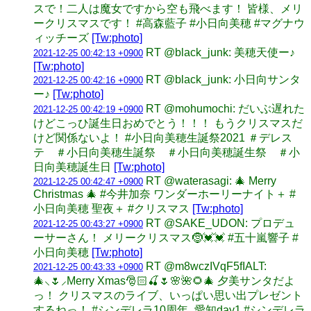
スで！二人は魔女ですから空も飛べます！ 皆様、メリ
ークリスマスです！ #高森藍子 #小日向美穂 #マグナウ
ィッチーズ
[Tw:photo]
RT @black_junk: 美穂天使ー♪
2021-12-25 00:42:13 +0900
[Tw:photo]
RT @black_junk: 小日向サンタ
2021-12-25 00:42:16 +0900
ー♪
[Tw:photo]
RT @mohumochi: だいぶ遅れた
2021-12-25 00:42:19 +0900
けどこっひ誕生日おめでとう！！！ もうクリスマスだ
けど関係ないよ！ #小日向美穂生誕祭2021 ＃デレス
テ ＃小日向美穂生誕祭 ＃小日向美穂誕生祭 ＃小
日向美穂誕生日
[Tw:photo]
RT @waterasagi: 🎄 Merry
2021-12-25 00:42:47 +0900
Christmas 🎄 #今井加奈 ワンダーホーリーナイト＋ #
小日向美穂 聖夜＋ #クリスマス
[Tw:photo]
RT @SAKE_UDON: プロデュ
2021-12-25 00:43:27 +0900
ーサーさん！ メリークリスマス🤶💓💓 #五十嵐響子 #
小日向美穂
[Tw:photo]
RT @m8wczIVqF5fIALT:
2021-12-25 00:43:33 +0900
🎄⸜🌷︎⸝‍Merry Xmas🎅🏻🍒🌷🌸🌺🌻🎄 夕美サンタだよ
っ！ クリスマスのライブ、いっぱい思い出プレゼント
するねっ！ #シンデレラ10周年_愛知day1 #シンデレラ