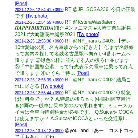
[Post]
RT @JP_SOSA236: 今日の正装
2021-12-25 12:54:41 +0900
です
[Tw:photo]
RT @KsteraWas3aten:
2021-12-25 12:54:55 +0900
𝑯𝑨𝑷𝑷𝒀𝑩𝑰𝑹𝑻𝑯𝑫𝑨𝒀‼️🎉 #シャニマス #大崎甘奈生誕祭
2021 #大崎甜花生誕祭2021
[Tw:photo]
RT @NY_haruka0403: 【デレ
2021-12-25 12:55:36 +0900
10th愛知公演、名古屋駅からの行き方】 ①まず名鉄線
って案内を探して名鉄名古屋駅へ向かい4番ホームへ
降ります ②緑色の枠に並んでる人の後ろに並びます
③「中部国際空港」って行先表示の電車に乗って終点
で降ります ④いくら「特…
[Post]
RT @NY_haruka0403: 結局こ
2021-12-25 12:55:39 +0900
れに尽きる
[Tw:photo]
RT @NY_haruka0403: Q.特急
2021-12-25 12:55:44 +0900
は別料金ですか？ A.特急の後ろ寄り(中部国際空港行
き)4両の一般車は乗車券のみで乗れます。ミュースカ
イ号は全車両特別料金が必要です。 Q.SuicaやICOCA
は使えますか？ A.SuicaやICOCAといった交通系I…
[Post]
@you_and_i あー、コストコっ
2021-12-25 13:18:12 +0900
て手もありますね