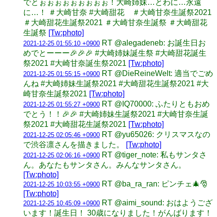
でとぉぉぉぉぉぉぉぉぉ！大崎姉妹…とわに…永遠
に…！ ＃大崎甘奈 #大崎甜花 ＃大崎甘奈生誕祭2021
＃大崎甜花生誕祭2021 ＃大崎甘奈生誕祭 ＃大崎甜花
生誕祭
[Tw:photo]
RT @alegadeneb: お誕生日お
2021-12-25 01:55:10 +0900
めでとーーー🎉🎉🎉 #大崎姉妹誕生祭 #大崎甜花誕生
祭2021 #大崎甘奈誕生祭2021
[Tw:photo]
RT @DieReineWelt: 適当でごめ
2021-12-25 01:55:15 +0900
んね #大崎姉妹生誕祭2021 #大崎甜花生誕祭2021 #大
崎甘奈生誕祭2021
[Tw:photo]
RT @IQ70000: ふたりともおめ
2021-12-25 01:55:27 +0900
でとう！！🎉🎉 #大崎姉妹生誕祭2021 #大崎甘奈生誕
祭2021 #大崎甜花生誕祭2021
[Tw:photo]
RT @yu65026: クリスマスなの
2021-12-25 02:05:46 +0900
で渋谷凛さんを描きました。
[Tw:photo]
RT @tiger_note: 私もサンタさ
2021-12-25 02:06:16 +0900
ん。あなたもサンタさん。みんなサンタさん。
[Tw:photo]
RT @ba_ra_ran: ピンチェ🎄🎅
2021-12-25 10:03:55 +0900
[Tw:photo]
RT @aimi_sound: おはようござ
2021-12-25 10:45:09 +0900
います！誕生日！ 30歳になりました！がんばります！