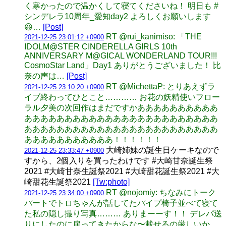
く寒かったので温かくして寝てくださいね！ 明日も #
シンデレラ10周年_愛知day2 よろしくお願いします
😆…
[Post]
RT @rui_kanimiso: 「THE
2021-12-25 23:01:12 +0900
IDOLM@STER CINDERELLA GIRLS 10th
ANNIVERSARY M@GICAL WONDERLAND TOUR!!!
CosmoStar Land」Day1 ありがとうございました！ 比
奈の声は…
[Post]
RT @MichettaP: とりあえずラ
2021-12-25 23:10:20 +0900
イブ終わってひとこと………… お花の妖精使いフロー
ラル夕美の次回作はまだですかああああああああああ
ああああああああああああああああああああああああ
ああああああああああああああああああああああああ
あああああああああああ！！！！！！
大崎姉妹の誕生日ケーキなので
2021-12-25 23:33:47 +0900
すから、2個入りを買ったわけです #大崎甘奈誕生祭
2021 #大崎甘奈生誕祭2021 #大崎甜花誕生祭2021 #大
崎甜花生誕祭2021
[Tw:photo]
RT @nojomiy: ちなみにトーク
2021-12-25 23:34:00 +0900
パートでトロちゃんが話してたパイプ椅子並べて寝て
た私の隠し撮り写真……… ありまーーす！！ デレパ送
りにしたのに戻ってきたからな〜載せるの厳しいか