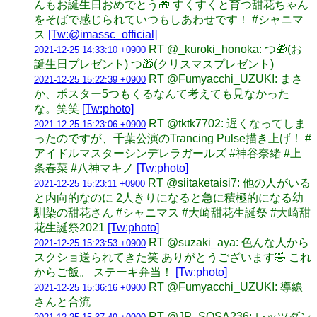
んもお誕生日おめでとう🎁 すくすくと育つ甜花ちゃん
をそばで感じられていつもしあわせです！ #シャニマ
ス
[Tw:@imassc_official]
RT @_kuroki_honoka: つ🎁(お
2021-12-25 14:33:10 +0900
誕生日プレゼント) つ🎁(クリスマスプレゼント)
RT @Fumyacchi_UZUKI: まさ
2021-12-25 15:22:39 +0900
か、ポスター5つもくるなんて考えても見なかった
な。笑笑
[Tw:photo]
RT @tktk7702: 遅くなってしま
2021-12-25 15:23:06 +0900
ったのですが、千葉公演のTrancing Pulse描き上げ！ #
アイドルマスターシンデレラガールズ #神谷奈緒 #上
条春菜 #八神マキノ
[Tw:photo]
RT @siitaketaisi7: 他の人がいる
2021-12-25 15:23:11 +0900
と内向的なのに 2人きりになると急に積極的になる幼
馴染の甜花さん #シャニマス #大崎甜花生誕祭 #大崎甜
花生誕祭2021
[Tw:photo]
RT @suzaki_aya: 色んな人から
2021-12-25 15:23:53 +0900
スクショ送られてきた笑 ありがとうございます🤣 これ
からご飯。 ステーキ弁当！
[Tw:photo]
RT @Fumyacchi_UZUKI: 導線
2021-12-25 15:36:16 +0900
さんと合流
RT @JP_SOSA236: レッツダン