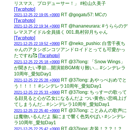
リスマス、プロデューサー！」 #松山久美子
[Tw:photo]
RT @gogatu57: MCの
2021-12-25 22:19:05 +0900
[Tw:photo]
RT @hananeurara: #うららのデ
2021-12-25 22:19:34 +0900
レマスアイドル全員描く 001.島村卯月ちゃん
[Tw:photo]
RT @neko_pushio: 白雪千夜ち
2021-12-25 22:19:52 +0900
ゃんのアタシポンコツアンドロイドとっても可愛かっ
たですね🥰
[Tw:photo]
RT @37long: 「Snow Wings」
2021-12-25 22:25:18 +0900
が聞きたい季節…開演前BGM有り難い… #シンデレラ
10周年_愛知Day1
RT @37long: あやっぺおめでと
2021-12-25 22:25:28 +0900
う！！！！ #シンデレラ10周年_愛知Day1
RT @37long: ちっすーの歌って
2021-12-25 22:25:33 +0900
る顔見ると心が乙女になるんだよ つい黄色い悲鳴上げ
てしまうんだ... #シンデレラ10周年_愛知Day1
RT @37long: ことみんの歌声に
2021-12-25 22:25:40 +0900
は魔物いるんだよ 脳にまで響く色気やばい #シンデレ
ラ10周年_愛知Day1
RT @37long: 衣装！？？！？
2021-12-25 22:25:42 +0900