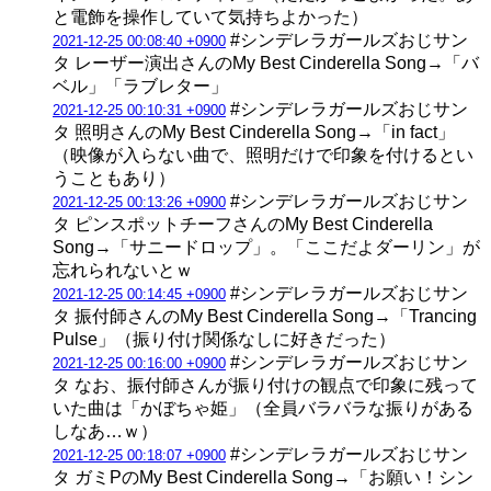
と電飾を操作していて気持ちよかった）
#シンデレラガールズおじサン
2021-12-25 00:08:40 +0900
タ レーザー演出さんのMy Best Cinderella Song→「バ
ベル」「ラブレター」
#シンデレラガールズおじサン
2021-12-25 00:10:31 +0900
タ 照明さんのMy Best Cinderella Song→「in fact」
（映像が入らない曲で、照明だけで印象を付けるとい
うこともあり）
#シンデレラガールズおじサン
2021-12-25 00:13:26 +0900
タ ピンスポットチーフさんのMy Best Cinderella
Song→「サニードロップ」。「ここだよダーリン」が
忘れられないとｗ
#シンデレラガールズおじサン
2021-12-25 00:14:45 +0900
タ 振付師さんのMy Best Cinderella Song→「Trancing
Pulse」（振り付け関係なしに好きだった）
#シンデレラガールズおじサン
2021-12-25 00:16:00 +0900
タ なお、振付師さんが振り付けの観点で印象に残って
いた曲は「かぼちゃ姫」（全員バラバラな振りがある
しなあ…ｗ）
#シンデレラガールズおじサン
2021-12-25 00:18:07 +0900
タ ガミPのMy Best Cinderella Song→「お願い！シン