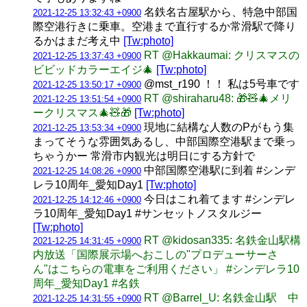
名鉄名古屋駅から、特急中部国
2021-12-25 13:32:43 +0900
際空港行きに乗車。空港まで直行するか常滑駅で降り
るかはまだ考え中
[Tw:photo]
RT @Hakkaumai: クリスマスの
2021-12-25 13:37:43 +0900
ビビッドカラーエイジ🎄
[Tw:photo]
@mst_r190 ！！ 私は5号車です
2021-12-25 13:50:17 +0900
RT @shiraharu48: 🎁🧸🎄メリ
2021-12-25 13:51:54 +0900
ークリスマス🎄🧸🎁
[Tw:photo]
現地に結構な人数のPがもう集
2021-12-25 13:53:34 +0900
まってそうな雰囲気あるし、中部国際空港駅まで乗っ
ちゃうかー 常滑市内観光は明日にする方針で
中部国際空港駅に到着 #シンデ
2021-12-25 14:08:26 +0900
レラ10周年_愛知Day1
[Tw:photo]
今日はこれ着てます #シンデレ
2021-12-25 14:12:46 +0900
ラ10周年_愛知Day1 #サンセットノスタルジー
[Tw:photo]
RT @kidosan335: 名鉄金山駅構
2021-12-25 14:31:45 +0900
内放送「国際展示場へおこしの"プロデューサーさ
ん"はこちらの電車をご利用ください」 #シンデレラ10
周年_愛知Day1 #名鉄
RT @Barrel_U: 名鉄金山駅 中
2021-12-25 14:31:55 +0900