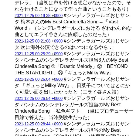
デレラ」（当初は声を付ける想定がなかったので、そ
れを付けることになって作った曲ということもあり）
#シンデレラガールズおじサン
2021-12-25 00:19:38 +0900
タ 梅木さんのMy Best Cinderella Song→「Vast
World」（シンデレラガールズにおける ざわわん 的な
曲としてエライ谷さんに依頼したのだった）
#シンデレラガールズおじサン
2021-12-25 00:21:08 +0900
タ 次に海外公演できるのはいつになるやら…
#シンデレラガールズおじサン
2021-12-25 00:25:29 +0900
タ バンナムのシンデレラガールズ担当3人のMy Best
Cinderella Song ①「Drastic Melody」②「BEYOND
THE STARLIGHT」③「ギュっとMilky Way」
#シンデレラガールズおじサン
2021-12-25 00:26:04 +0900
タ 「ギュっとMilky Way」、日菜子についてはとにか
く可愛い面を出したかったと（エライ谷さん談）
#シンデレラガールズおじサン
2021-12-25 00:26:54 +0900
タ バンナムのシンデレラガールズ担当のMy Best
Cinderella Song 「私色ギフト」（単にプロデューサー
目線で答えた、当時受験生だった）
#シンデレラガールズおじサン
2021-12-25 00:28:44 +0900
タ バンナムのシンデレラガールズ担当のMy Best