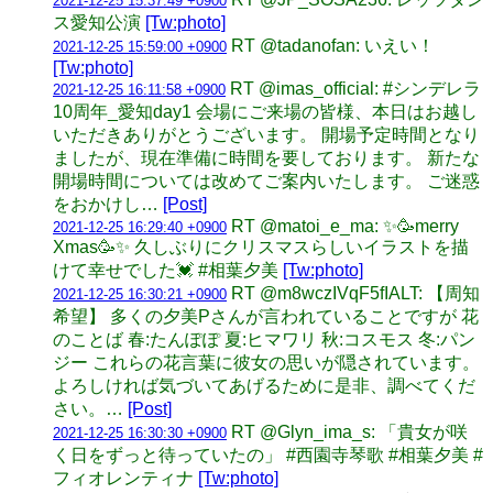
2021-12-25 15:37:49 +0900
ス愛知公演
[Tw:photo]
RT @tadanofan: いえい！
2021-12-25 15:59:00 +0900
[Tw:photo]
RT @imas_official: #シンデレラ
2021-12-25 16:11:58 +0900
10周年_愛知day1 会場にご来場の皆様、本日はお越し
いただきありがとうございます。 開場予定時間となり
ましたが、現在準備に時間を要しております。 新たな
開場時間については改めてご案内いたします。 ご迷惑
をおかけし…
[Post]
RT @matoi_e_ma: ✨🥳merry
2021-12-25 16:29:40 +0900
Xmas🥳✨ 久しぶりにクリスマスらしいイラストを描
けて幸せでした💓 #相葉夕美
[Tw:photo]
RT @m8wczIVqF5fIALT: 【周知
2021-12-25 16:30:21 +0900
希望】 多くの夕美Pさんが言われていることですが 花
のことば 春:たんぽぽ 夏:ヒマワリ 秋:コスモス 冬:パン
ジー これらの花言葉に彼女の思いが隠されています。
よろしければ気づいてあげるために是非、調べてくだ
さい。…
[Post]
RT @Glyn_ima_s: 「貴女が咲
2021-12-25 16:30:30 +0900
く日をずっと待っていたの」 #西園寺琴歌 #相葉夕美 #
フィオレンティナ
[Tw:photo]