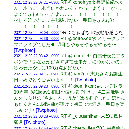
RT @konohiyori: 長野佑紀ちゃ
2021-12-25 22:07:21 +0900
ん、本当に、本当にかわいくてかっこよくて、かっこ
よくてかわいかったよ………！！！！！！！！！！！
べしゃ泣いた……余韻抜けない 明日もがんばれーー
ーー！！！！！！！！！！！
>RT: もぁぱち の波動を感じた
2021-12-25 22:08:04 +0900
RT @eerieXeery: メリークリス
2021-12-25 22:08:36 +0900
マスライブでした🎄 明日もやるぞやるぞやるぞ〜
[Tw:photo]
RT @roooute0: 白雪千夜にアタ
2021-12-25 22:08:42 +0900
ポンで「あなたが好きすぎて仕事が手につかないの」
歌わせたやつに100万点あげたい
RT @han2go: 志乃さんお誕生
2021-12-25 22:09:16 +0900
日おめでとうございます！！
[Tw:photo]
RT @kkon_kkon: #シンデレラ
2021-12-25 22:09:23 +0900
10周年_愛知day1 初日お疲れ様でした。 #二宮飛鳥 さ
ん久しぶりの "さあ、往こうか" は抜群でした。ほかに
もたくさんの関連曲が聴けて初日で大満足。明日も楽
しみです♪
[Tw:photo]
RT @_citrusmikan: 🎄🎁 #島村
2021-12-25 22:09:28 +0900
卯月
[Tw:photo]
RT @cherry_fleur703: 中身終わ
2021-12-25 22:12:54 +0900