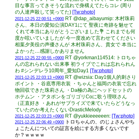
目な事言ってきそうな流れで身構えてたらコレ (周り
の人達声殺して笑ってた)
[Tw:photo]
RT @dap_aibayumip: 木村珠莉
2021-12-25 22:00:51 +0900
さん、本日の愛知公演DAY1にて 聖夜に奇跡を魅せて
くれて本当にありがとうございました💐 これまでも何
度か呟いていましたが 今一度改めて言わせてください
相葉夕美役の声優さんが 木村珠莉さん、貴女で 本当に
よかった…感謝しかありません
RT @yorkman114514: トロちゃ
2021-12-25 22:00:55 +0900
んの忘れられない出来事 初ライブでこれは忘れられん
わ #シンデレラ10周年_愛知Day1
[Tw:photo]
RT @wizsia: Day1個人的刺さり
2021-12-25 22:03:13 +0900
ポイント ・谷底専用衣装 ・ちゃんと福岡の衣装で忘れ
物回収できた珠莉さん ・Da極の為にヘッドセットの
ホテムン ・アタポンをゴリゴリCoに歌う理咲さん
（正直好き ・あれがサプライズで来ていたらどうなっ
ていたのか考えたくないDrasticMelody
RT @yukkieeeeeen:
[Tw:photo]
2021-12-25 22:03:23 +0900
トロちゃんの、のじょさんやち
2021-12-25 22:06:49 +0900
ょこたんについての証言を絵にする方多くないです
か？ｗｗｗｗ