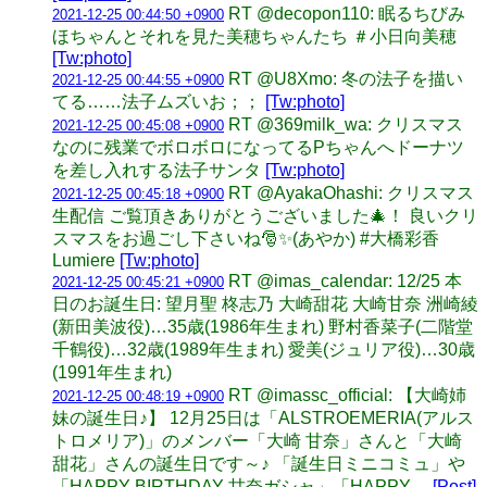
RT @decopon110: 眠るちびみ
2021-12-25 00:44:50 +0900
ほちゃんとそれを見た美穂ちゃんたち ＃小日向美穂
[Tw:photo]
RT @U8Xmo: 冬の法子を描い
2021-12-25 00:44:55 +0900
てる……法子ムズいお；；
[Tw:photo]
RT @369milk_wa: クリスマス
2021-12-25 00:45:08 +0900
なのに残業でボロボロになってるPちゃんへドーナツ
を差し入れする法子サンタ
[Tw:photo]
RT @AyakaOhashi: クリスマス
2021-12-25 00:45:18 +0900
生配信 ご覧頂きありがとうございました🎄！ 良いクリ
スマスをお過ごし下さいね🎅✨(あやか) #大橋彩香
Lumiere
[Tw:photo]
RT @imas_calendar: 12/25 本
2021-12-25 00:45:21 +0900
日のお誕生日: 望月聖 柊志乃 大崎甜花 大崎甘奈 洲崎綾
(新田美波役)…35歳(1986年生まれ) 野村香菜子(二階堂
千鶴役)…32歳(1989年生まれ) 愛美(ジュリア役)…30歳
(1991年生まれ)
RT @imassc_official: 【大崎姉
2021-12-25 00:48:19 +0900
妹の誕生日♪】 12月25日は「ALSTROEMERIA(アルス
トロメリア)」のメンバー「大崎 甘奈」さんと「大崎
甜花」さんの誕生日です～♪ 「誕生日ミニコミュ」や
「HAPPY BIRTHDAY 甘奈ガシャ」「HAPPY…
[Post]