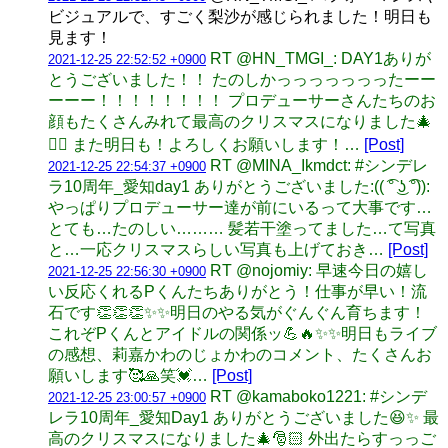
ビジュアルで、すごく梨沙が感じられました！明日も
見ます！
RT @HN_TMGI_: DAY1ありが
2021-12-25 22:52:52 +0900
とうございました！！ たのしかっっっっっっったーー
ーーー！！！！！！！！ プロデューサーさんたちのお
顔もたくさんみれて最高のクリスマスになりました🎄
❤️‍🔥 また明日も！よろしくお願いします！…
[Post]
RT @MINA_Ikmdct: #シンデレ
2021-12-25 22:54:37 +0900
ラ10周年_愛知day1 ありがとうございました:(( ͡° ͜ʖ ͡°)):
やっぱりプロデューサー達が前にいるって大事です…
とても…たのしい……… 髪若干塗ってました…て写真
と…一応クリスマスらしい写真も上げておき…
[Post]
RT @nojomiy: 早速今日の嬉し
2021-12-25 22:56:30 +0900
い反応くれるPくんたちありがとう！仕事が早い！流
石です👏👏👏✨✨明日のやる気がぐんぐん育ちます！
これぞPくんとアイドルの関係ッ💪🔥✨✨明日もライブ
の感想、莉嘉かわのじょかわのコメント、たくさんお
願いします🥰🙏笑💓…
[Post]
RT @kamaboko1221: #シンデ
2021-12-25 23:00:57 +0900
レラ10周年_愛知Day1 ありがとうございました😆✨ 最
高のクリスマスになりました🎄🎅🏻 外出たらすっっご