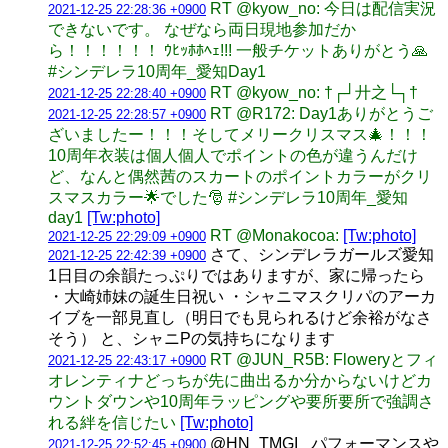
RT @kyow_no: 今日は配信実況
2021-12-25 22:28:36 +0900
できないです。 なぜなら両日現地参加だか
ら！！！！！！ ｳﾋｯﾎﾎﾍｪ!!! 一般チケットありがとう🙏
#シンデレラ10周年_愛知Day1
RT @kyow_no: †┌┘廾之└┐†
2021-12-25 22:28:40 +0900
RT @R172: Day1ありがとうご
2021-12-25 22:28:57 +0900
ざいましたー！！！そしてメリークリスマス🎄！！！
10周年衣装は個人個人でポイントの色が違うんだけ
ど、なんと偶然茜のスカートのポイントカラーがクリ
スマスカラー🌟でした🎅 #シンデレラ10周年_愛知
day1
[Tw:photo]
RT @Monakocoa:
[Tw:photo]
2021-12-25 22:29:09 +0900
さて、シンデレラガールズ愛知
2021-12-25 22:42:39 +0900
1日目の余韻たっぷりではありますが、家に帰ったら
・大崎姉妹の誕生日祝い ・シャニマスクリパのアーカ
イブを一部見直し（明日でも見られるけど余裕がなさ
そう） と、シャニPの気持ちになります
RT @JUN_R5B: Floweryとフィ
2021-12-25 22:43:17 +0900
オレンティナどっちが先に曲出るか分からないけどカ
ウントダウンや10周年ラッピングや要所要所で強調さ
れる絆を信じたい
[Tw:photo]
@HN_TMGI_ パフォーマンスや
2021-12-25 22:52:45 +0900