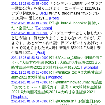
「シンデレラ10周年ライブツア
2021-12-25 01:03:35 +0900
ー愛知公演」を盛り上げよう！ ユーザーID:11119612
アプリ起動URL
[URL]
#Pグリ #idolmaster #シンデレ
ラ10周年_愛知day1…
[Post]
RT @_kuroki_honoka: 気付い
2021-12-25 01:44:19 +0900
た？楽園だよ
[Tw:photo]
プロデューサーとして接したい
2021-12-25 01:50:51 +0900
と思う理由、何だかうまくまとまらないのですが、好
きです。 あとゲーム内の誕生日プレゼントをあげたコ
ミュで悶えてました #大崎甘奈誕生祭2021 #大崎甘奈
生誕祭2021…
[Post]
RT @Akane_168iro: 楽園の向こ
2021-12-25 01:53:33 +0900
うへ #大崎甘奈生誕祭2021 #大崎甜花生誕祭2021 #大
崎甘奈誕生祭2021 #大崎甜花誕生祭2021
[Tw:photo]
RT @milaza_zo: ♥️ #大崎甘奈誕
2021-12-25 01:53:51 +0900
生祭2021 #大崎甘奈
[Tw:photo]
RT @hinaminowaguma: お誕生
2021-12-25 01:54:43 +0900
日おめでと～～！ 甜花カイロ最高！ #大崎姉妹生誕祭
2021 #大崎甜花生誕祭2021 #大崎甘奈生誕祭2021
[Tw:photo]
RT @Okada3n7: お誕生日おめ
2021-12-25 01:55:00 +0900