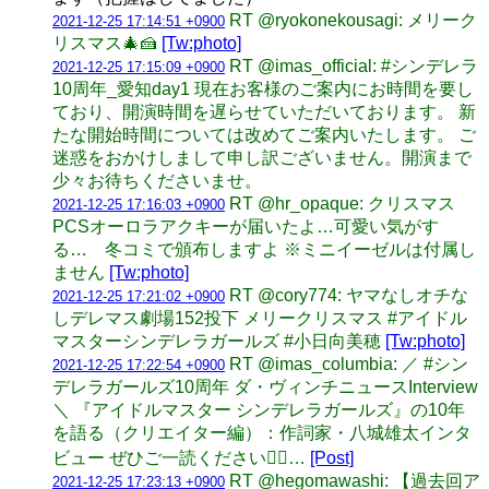
RT @ryokonekousagi: メリーク
2021-12-25 17:14:51 +0900
リスマス🎄🍰
[Tw:photo]
RT @imas_official: #シンデレラ
2021-12-25 17:15:09 +0900
10周年_愛知day1 現在お客様のご案内にお時間を要し
ており、開演時間を遅らせていただいております。 新
たな開始時間については改めてご案内いたします。 ご
迷惑をおかけしまして申し訳ございません。開演まで
少々お待ちくださいませ。
RT @hr_opaque: クリスマス
2021-12-25 17:16:03 +0900
PCSオーロラアクキーが届いたよ…可愛い気がす
る… 冬コミで頒布しますよ ※ミニイーゼルは付属し
ません
[Tw:photo]
RT @cory774: ヤマなしオチな
2021-12-25 17:21:02 +0900
しデレマス劇場152投下 メリークリスマス #アイドル
マスターシンデレラガールズ #小日向美穂
[Tw:photo]
RT @imas_columbia: ／ #シン
2021-12-25 17:22:54 +0900
デレラガールズ10周年 ダ・ヴィンチニュースInterview
＼ 『アイドルマスター シンデレラガールズ』の10年
を語る（クリエイター編）：作詞家・八城雄太インタ
ビュー ぜひご一読ください💁‍♀️…
[Post]
RT @hegomawashi: 【過去回ア
2021-12-25 17:23:13 +0900