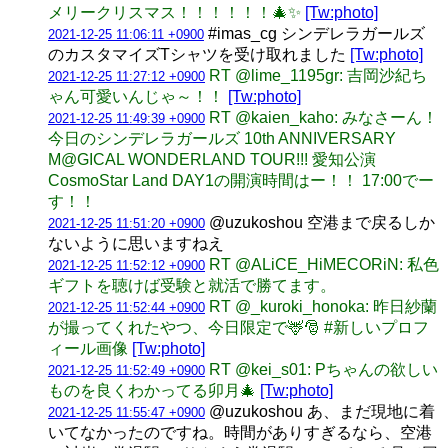
メリークリスマス！！！！！！🎄✨
[Tw:photo]
#imas_cg シンデレラガールズ
2021-12-25 11:06:11 +0900
のカスタマイズTシャツを受け取れました
[Tw:photo]
RT @lime_1195gr: 吉岡沙紀ち
2021-12-25 11:27:12 +0900
ゃん可愛いんじゃ～！！
[Tw:photo]
RT @kaien_kaho: みなさーん！
2021-12-25 11:49:39 +0900
今日のシンデレラガールズ 10th ANNIVERSARY
M@GICAL WONDERLAND TOUR!!! 愛知公演
CosmoStar Land DAY1の開演時間はー！！ 17:00でー
す！！
@uzukoshou 空港まで戻るしか
2021-12-25 11:51:20 +0900
ないように思いますねえ
RT @ALiCE_HiMECORiN: 私色
2021-12-25 11:52:12 +0900
ギフトを聴けば受験と就活で勝てます。
RT @_kuroki_honoka: 昨日紗蘭
2021-12-25 11:52:44 +0900
が撮ってくれたやつ、今日限定で🦌🎅 #新しいプロフ
ィール画像
[Tw:photo]
RT @kei_s01: Pちゃんの欲しい
2021-12-25 11:52:49 +0900
ものを良くわかってる卯月🎄
[Tw:photo]
@uzukoshou あ、まだ現地に着
2021-12-25 11:55:47 +0900
いてなかったのですね。時間がありすぎるなら、空港