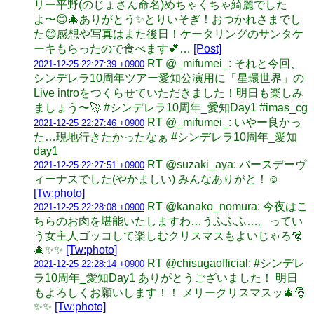
リー平野(のじょさん命名)めちゃくちゃ綺麗でした
よ〜😊🎄ありがとう✨とりいそぎ！おつかれさまでし
た😊感想や写真はまた後日！ケータリングのサンタケ
ーキもらったので食べます💕…
[Post]
RT @_mifumei_: それと今回、
2021-12-25 22:27:39 +0900
シンデレラ10周年ツアー愛知公演用に「星環世界」の
Live introをつくらせていただきました！明日も楽しみ
ましょう〜🚀 #シンデレラ10周年_愛知Day1 #imas_cg
RT @_mifumei_: いやー良かっ
2021-12-25 22:27:46 +0900
た…現地行きたかったなぁ #シンデレラ10周年_愛知
day1
RT @suzaki_aya: バースデーヴ
2021-12-25 22:27:51 +0900
ィーナスでした(やかましい) みんなありがと！☺️
[Tw:photo]
RT @kanako_nomura: 今夜はこ
2021-12-25 22:28:08 +0900
ちらのお肉を堪能いたしますわ…うふふふ…。ってい
う女主人ゴッコして楽しむクリスマスもよいじゃろ🎅
🎄✨✨
[Tw:photo]
RT @chisugaofficial: #シンデレ
2021-12-25 22:28:14 +0900
ラ10周年_愛知Day1 ありがとうございました！ 明日
もよろしくお願いします！！ メリークリスマスッ🎄🎅
✨✨
[Tw:photo]