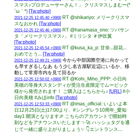
スマス♪プロデューサーさん！」 クリスマスしまむー(*
´ω｀*)
[Tw:photo]
RT @shikariyo: メリークリスマ
2021-12-25 12:45:40 +0900
スなおかれ
[Tw:photo]
RT @hanamasa_ono: ツバサン
2021-12-25 12:45:46 +0900
タ「メリークリスマス♪」 #ミリシタ ＃伊吹翼
[Tw:photo]
RT @kusa_ka_p: 甘奈...甜花...
2021-12-25 12:45:54 +0900
おめでとう...
[Tw:photo]
今から中部国際空港に向かって
2021-12-25 12:49:21 +0900
も早すぎるしなあ もう少し名古屋駅近辺にいるか、移
動して常滑市内を見て回るか
RT @Kohi_Miho_PPP: 小日向
2021-12-25 12:50:02 +0900
美穂の等身大スタンディが受注生産限定でムービック
様から発売されます！ ご購入はこちらから♪
[URL]
#小
日向美穂 #みほinfo
[Tw:photo]
RT @imas_official: いよいよ本
2021-12-25 12:53:33 +0900
日12月25日(土)17:00より、#シンデレラ10周年_愛知
day1 開演となります🎉 こちらのアカウントで開始時
刻などをアナウンスいたします ✨🚀 ハッシュタグを通
じて一緒に盛り上がりましょう✨ 👇エントランス…