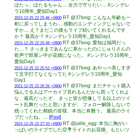
ほたっ、ほたるちゃん… 全力で守りたい… #シンデレ
ラ10周年_愛知Day1
RT @37long: こんなん年齢も一
2021-12-25 22:25:46 +0900
桁に戻ってしまうわ… 感動のエンディングじゃないで
すか… え？まだこの後もライブ続いてくれるんです
か？ 最高か？ #シンデレラ10周年_愛知Day1
RT @37long: 愛知は福岡だっ
2021-12-25 22:25:49 +0900
た…？ さっきまであんなに寒かったのにじゅりさんの
歌声で部屋ン中が花畑になった。 #シンデレラ10周年_
愛知Day1
RT @37long: あやっぺ美しすぎ
2021-12-25 22:25:52 +0900
て文字打てなくなってた #シンデレラ10周年_愛知
Day1
RT @37long: まだチケット購入
2021-12-25 22:26:26 +0900
悩んでる人はアーカイブ見れるんだから買ってくれよ
な、最高だったぞ。 きっと皆が想像してる以上のツイ
ート乱舞だったと思いますが、 フォロー解除しないで
残ってくれた精鋭の皆様、本当に有難う。 最高のライ
ブだったね。…
[Post]
RT @jullie_egg: 本当に胸がい
2021-12-25 22:27:33 +0900
っぱいのライブでした😊💐ライトのお花畑、もといツ