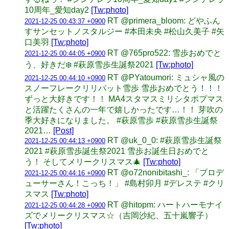
10周年_愛知day2
[Tw:photo]
RT @primera_bloom: どやふん
2021-12-25 00:43:37 +0900
すサンセットノスタルジー #本田未央 #松山久美子 #矢
口美羽
[Tw:photo]
RT @765pro522: 雪歩おめでと
2021-12-25 00:44:05 +0900
う、好きだ❄️ #萩原雪歩生誕祭2021
[Tw:photo]
RT @PYatoumori: ミュシャ風の
2021-12-25 00:44:10 +0900
スノーフレークリリパット雪歩 雪歩おめでとう！！！
ずっと大好きです！！ MA4スタマスミリシタポプマス
と活躍たくさんの一年で嬉しかったです…！！ 芽吹の
季大好きになりました。 #萩原雪歩 #萩原雪歩生誕祭
2021…
[Post]
RT @uk_0_0: #萩原雪歩生誕祭
2021-12-25 00:44:13 +0900
2021 #萩原雪歩誕生祭2021 雪歩お誕生日おめでと
う！ そしてメリークリスマス🎄
[Tw:photo]
RT @o72nonibitashi_: 「プロデ
2021-12-25 00:44:16 +0900
ューサーさん！こっち！」 #島村卯月 #デレステ #クリ
スマス
[Tw:photo]
RT @hitopm: ハートハーモナイ
2021-12-25 00:44:28 +0900
ズでメリークリスマス☆（吉岡沙紀、五十嵐響子）
[Tw:photo]