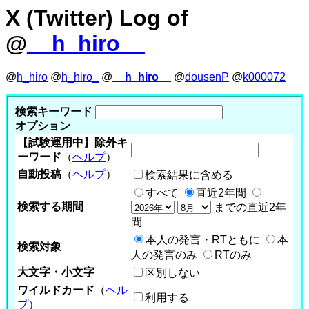
X (Twitter) Log of
@
__h_hiro__
@
h_hiro
@
h_hiro_
@
__h_hiro__
@
dousenP
@
k000072
検索キーワード
オプション
【試験運用中】除外キ
ーワード
（
ヘルプ
）
自動投稿
（
ヘルプ
）
検索結果に含める
すべて
直近2年間
検索する期間
までの直近2年
間
本人の発言・RTともに
本
検索対象
人の発言のみ
RTのみ
大文字・小文字
区別しない
ワイルドカード
（
ヘル
利用する
プ
）