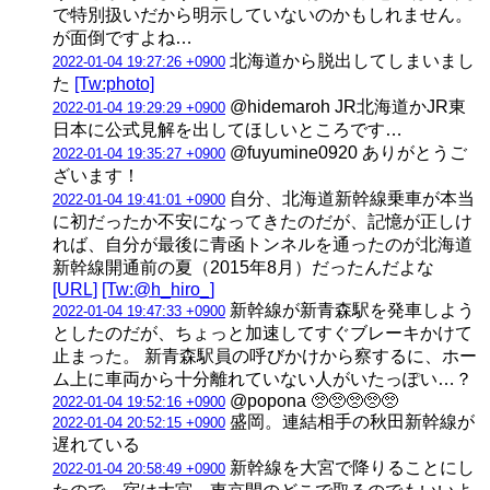
で特別扱いだから明示していないのかもしれません。
が面倒ですよね…
北海道から脱出してしまいまし
2022-01-04 19:27:26 +0900
た
[Tw:photo]
@hidemaroh JR北海道かJR東
2022-01-04 19:29:29 +0900
日本に公式見解を出してほしいところです…
@fuyumine0920 ありがとうご
2022-01-04 19:35:27 +0900
ざいます！
自分、北海道新幹線乗車が本当
2022-01-04 19:41:01 +0900
に初だったか不安になってきたのだが、記憶が正しけ
れば、自分が最後に青函トンネルを通ったのが北海道
新幹線開通前の夏（2015年8月）だったんだよな
[URL]
[Tw:@h_hiro_]
新幹線が新青森駅を発車しよう
2022-01-04 19:47:33 +0900
としたのだが、ちょっと加速してすぐブレーキかけて
止まった。 新青森駅員の呼びかけから察するに、ホー
ム上に車両から十分離れていない人がいたっぽい…？
@popona 🥺🥺🥺🥺🥺
2022-01-04 19:52:16 +0900
盛岡。連結相手の秋田新幹線が
2022-01-04 20:52:15 +0900
遅れている
新幹線を大宮で降りることにし
2022-01-04 20:58:49 +0900