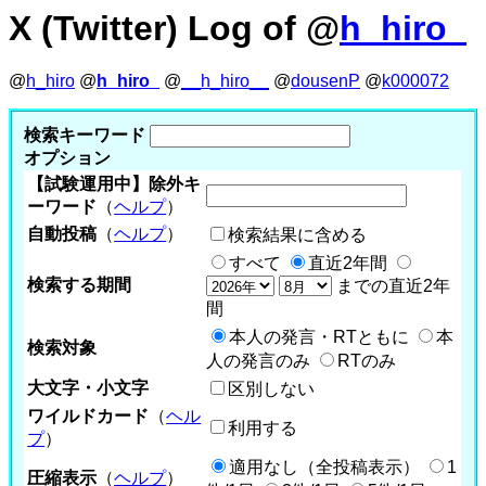
X (Twitter) Log of @
h_hiro_
@
h_hiro
@
h_hiro_
@
__h_hiro__
@
dousenP
@
k000072
検索キーワード
オプション
【試験運用中】除外キ
ーワード
（
ヘルプ
）
自動投稿
（
ヘルプ
）
検索結果に含める
すべて
直近2年間
検索する期間
までの直近2年
間
本人の発言・RTともに
本
検索対象
人の発言のみ
RTのみ
大文字・小文字
区別しない
ワイルドカード
（
ヘル
利用する
プ
）
適用なし（全投稿表示）
1
圧縮表示
（
ヘルプ
）