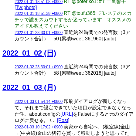
RT @poteriko1: #五十嵐響子
2022-01-01 18:51:08 +0900
[Tw:photo]
RT @toufu365: デレステのスカ
2022-01-01 18:51:39 +0900
チケで誰をスカウトするか迷っています オススメの
アイドル教えてください
直近約24時間での発言数（3ア
2022-01-01 23:30:01 +0900
カウント合計）：50 [累積tweet: 361960] [auto]
2022_01_02 (日)
直近約24時間での発言数（3ア
2022-01-02 23:30:01 +0900
カウント合計）：58 [累積tweet: 362018] [auto]
2022_01_03 (月)
印刷ダイアログが新しくなっ
2022-01-03 01:54:14 +0900
て、それまで設定できていた項目が設定できなくなっ
た件。about:configの
[URL]
をFalseにすると元のダイア
ログに戻せる。 /…
[Post]
実家から自宅へ、(根室線)金山
2022-01-03 10:17:02 +0900
→(中央線)金山の切符を買って移動しようと思ってた