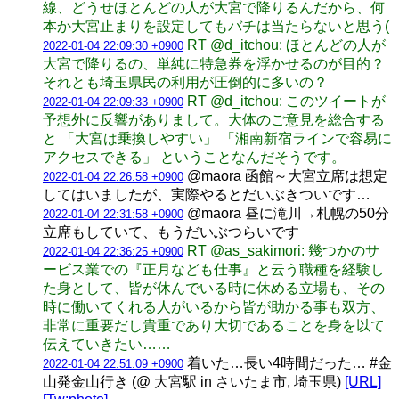
線、どうせほとんどの人が大宮で降りるんだから、何
本か大宮止まりを設定してもバチは当たらないと思う(
RT @d_itchou: ほとんどの人が
2022-01-04 22:09:30 +0900
大宮で降りるの、単純に特急券を浮かせるのが目的？
それとも埼玉県民の利用が圧倒的に多いの？
RT @d_itchou: このツイートが
2022-01-04 22:09:33 +0900
予想外に反響がありまして。大体のご意見を総合する
と 「大宮は乗換しやすい」 「湘南新宿ラインで容易に
アクセスできる」 ということなんだそうです。
@maora 函館～大宮立席は想定
2022-01-04 22:26:58 +0900
してはいましたが、実際やるとだいぶきついです…
@maora 昼に滝川→札幌の50分
2022-01-04 22:31:58 +0900
立席もしていて、もうだいぶつらいです
RT @as_sakimori: 幾つかのサ
2022-01-04 22:36:25 +0900
ービス業での『正月なども仕事』と云う職種を経験し
た身として、皆が休んでいる時に休める立場も、その
時に働いてくれる人がいるから皆が助かる事も双方、
非常に重要だし貴重であり大切であることを身を以て
伝えていきたい……
着いた…長い4時間だった… #金
2022-01-04 22:51:09 +0900
山発金山行き (@ 大宮駅 in さいたま市, 埼玉県)
[URL]