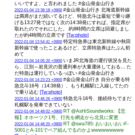
いいですよ、と言われました #金山発金山行き
#金山発金山行き 北海道新幹線
2022-01-04 13:38:18 +0900
は満席がまだ続いてるけど、特急北斗は最短で乗り継
げる13:27発ではなく次の14:38発にすれば、指定席が
取れたのでそれにした。 約8時間の立席は回避しまし
たが約4時間の立席です
[Tw:photo]
特定特急券は東北新幹線や秋田
2022-01-04 13:54:41 +0900
新幹線で使ったことあるけど、立席特急券はたぶん初
めて
いまJR北海道の運行状況を見た
2022-01-04 14:05:20 +0900
ら、江別～岩見沢の普通列車が大量運休しておる… た
だ特急は運行しているっぽい #金山発金山行き
#金山発金山行き 自分が乗る特
2022-01-04 14:23:23 +0900
急北斗16号（14:38発）、もう札幌駅に入線してたの
で乗り込む
[Tw:photo]
特急北斗16号、接続待ちでまだ
2022-01-04 14:46:26 +0900
札幌駅を発車できていない
RT @AsHiSoundworks: 【悲
2022-01-04 14:48:02 +0900
報】オホーツク1号、行先を網走から北見に変更
RT @swa785: おいおいおいF-
2022-01-04 14:48:20 +0900
5001とA-101でペア組んでるのかよwwwwwwwww