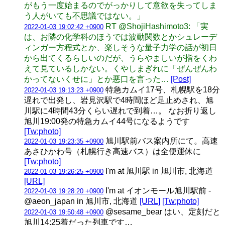
がもう一度始まるのでがっかりして意欲を失ってしま
う人がいても不思議ではない。」
RT @ShojiHashimoto3: 「実
2022-01-03 19:02:42 +0900
は、お隣の化学科のほうでは波動関数とかシュレーデ
ィンガー方程式とか、楽しそうな量子力学の話が初日
から出てくるらしいのだが、うらやましいが指をくわ
えて見ているしかない。くやしまぎれに「ぜんぜんわ
かってないくせに」とか悪口を言った…
[Post]
特急カムイ17号、札幌駅を18分
2022-01-03 19:13:23 +0900
遅れで出発し、岩見沢駅で4時間ほど足止めされ、旭
川駅に4時間43分くらい遅れで到着…。 なお折り返し
旭川19:00発の特急カムイ44号になるようです
[Tw:photo]
旭川駅前バス案内所にて。高速
2022-01-03 19:23:35 +0900
あさひかわ号（札幌行き高速バス）は全便運休に
[Tw:photo]
I'm at 旭川駅 in 旭川市, 北海道
2022-01-03 19:26:25 +0900
[URL]
I'm at イオンモール旭川駅前 -
2022-01-03 19:28:20 +0900
@aeon_japan in 旭川市, 北海道
[URL]
[Tw:photo]
@sesame_bear はい、定刻だと
2022-01-03 19:50:48 +0900
旭川14:25着だった列車です…