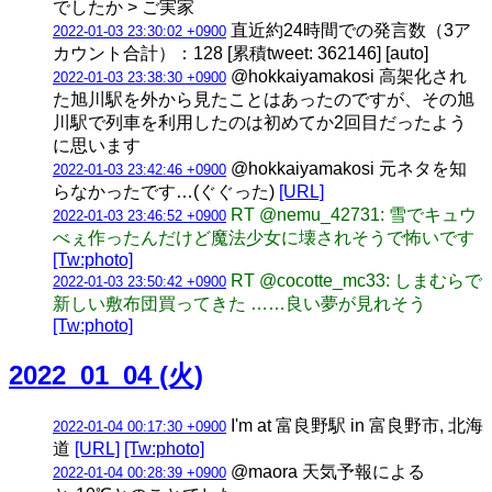
でしたか > ご実家
直近約24時間での発言数（3ア
2022-01-03 23:30:02 +0900
カウント合計）：128 [累積tweet: 362146] [auto]
@hokkaiyamakosi 高架化され
2022-01-03 23:38:30 +0900
た旭川駅を外から見たことはあったのですが、その旭
川駅で列車を利用したのは初めてか2回目だったよう
に思います
@hokkaiyamakosi 元ネタを知
2022-01-03 23:42:46 +0900
らなかったです…(ぐぐった)
[URL]
RT @nemu_42731: 雪でキュウ
2022-01-03 23:46:52 +0900
べぇ作ったんだけど魔法少女に壊されそうで怖いです
[Tw:photo]
RT @cocotte_mc33: しまむらで
2022-01-03 23:50:42 +0900
新しい敷布団買ってきた ……良い夢が見れそう
[Tw:photo]
2022_01_04 (火)
I'm at 富良野駅 in 富良野市, 北海
2022-01-04 00:17:30 +0900
道
[URL]
[Tw:photo]
@maora 天気予報による
2022-01-04 00:28:39 +0900