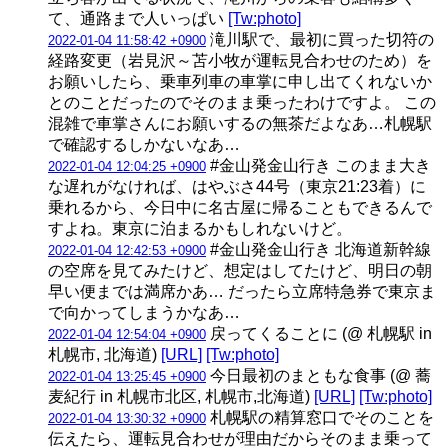
て、通路まで人いっぱい
[Tw:photo]
滝川駅で、最初に買った切符の
2022-01-04 11:58:42 +0900
経路変更（岩見沢～苫小牧が運転見合わせのため）を
お願いしたら、乗車列車の車掌に申し出てくれないか
とのことだったのでそのまま乗ったわけですよ。 この
混雑で車掌さんにお願いするの無茶だよなあ…札幌駅
で確認するしかないなあ…
#金山発金山行き このまま大き
2022-01-04 12:04:25 +0900
な遅れがなければ、はやぶさ44号（東京21:23着）に
乗れるから、今日中に名古屋に帰ることもできるんで
すよね。東京に泊まるかもしれないけど。
#金山発金山行き 北海道新幹線
2022-01-04 12:42:53 +0900
の空席を見てみたけど、想定はしてたけど、明日の朝
早い便までは満席かあ… だったら立席特急券で東京ま
で向かってしまうかなあ…
戻ってくることに (@ 札幌駅 in
2022-01-04 12:54:04 +0900
札幌市, 北海道)
[URL]
[Tw:photo]
今日最初のまともな食事 (@ 蕎
2022-01-04 13:25:45 +0900
麦紀行 in 札幌市北区, 札幌市,北海道)
[URL]
[Tw:photo]
札幌駅の精算窓口でそのことを
2022-01-04 13:30:32 +0900
伝えたら、運転見合わせが理由だからそのまま乗って