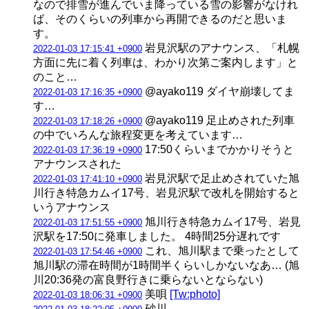
なので排雪が進んでいま降っている雪の影響がなけれ
ば、そのくらいの列車から再開できるのだと思いま
す。
岩見沢駅のアナウンス、「札幌
2022-01-03 17:15:41 +0900
方面に先に着く列車は、わかり次第ご案内します」と
のこと…
@ayako119 ダイヤ崩壊してま
2022-01-03 17:16:35 +0900
す…
@ayako119 足止めされた列車
2022-01-03 17:18:26 +0900
の中でいろんな旅程変更を考えています…
17:50くらいまでかかりそうと
2022-01-03 17:36:19 +0900
アナウンスされた
岩見沢駅で足止めされていた旭
2022-01-03 17:41:10 +0900
川行き特急カムイ17号、岩見沢駅で改札を開始すると
いうアナウンス
旭川行き特急カムイ17号、岩見
2022-01-03 17:51:55 +0900
沢駅を17:50に発車しました。 4時間25分遅れです
これ、旭川駅まで乗ったとして
2022-01-03 17:54:46 +0900
旭川駅の滞在時間が1時間半くらいしかないなあ… (旭
川20:36発の富良野行きに乗らないとならない)
美唄
[Tw:photo]
2022-01-03 18:06:31 +0900
砂川