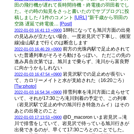
田の飛行機が遅れて長時間待機・終電後の羽田着でし
た。その時の知見をさっと書いたのでサブブログに投
稿しました / 1件のコメント
[URL]
“新千歳から羽田の
空路 遅延で終電後…
[Post]
18時になっても旭川方面の出発
2022-01-03 16:41:13 +0900
の見込みが立たない場合、一度岩見沢で下車し、(根室
線)金山駅まで行くのは断念します
前方の光珠内駅で足止めされて
2022-01-03 16:46:29 +0900
いた普通列車がそろそろ動けるっぽい。 ただこの先の
進み具合次第では、旭川まで乗らず、滝川から富良野
に向かうかもしれない
岩見沢駅での足止めが長引い
2022-01-03 16:47:54 +0900
て、カロリーメイトと水が支給された（16:20ごろ）
[Tw:photo]
排雪列車を滝川方面に走らせて
2022-01-03 16:54:34 +0900
いて、それが17:30ごろ滝川到着の予定で、この列車
（岩見沢駅で足止め中の旭川行き特急カムイ）はその
あとの出発とのこと
@D_macoron いま岩見沢→滝
2022-01-03 17:13:53 +0900
川で排雪をしていて、岩見沢で待っている旭川行きが
出発できるのが、早くて17:30ごろとのことでした。