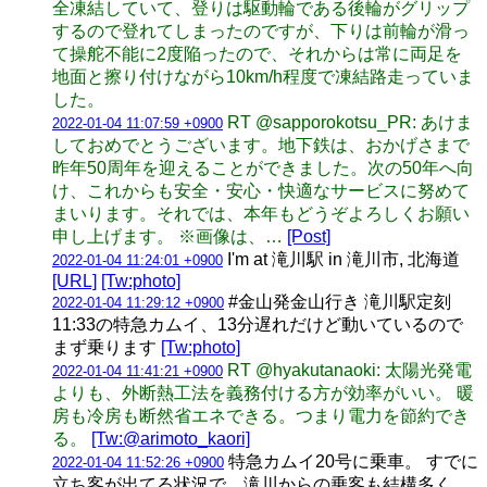
全凍結していて、登りは駆動輪である後輪がグリップ
するので登れてしまったのですが、下りは前輪が滑っ
て操舵不能に2度陥ったので、それからは常に両足を
地面と擦り付けながら10km/h程度で凍結路走っていま
した。
RT @sapporokotsu_PR: あけま
2022-01-04 11:07:59 +0900
しておめでとうございます。地下鉄は、おかげさまで
昨年50周年を迎えることができました。次の50年へ向
け、これからも安全・安心・快適なサービスに努めて
まいります。それでは、本年もどうぞよろしくお願い
申し上げます。 ※画像は、…
[Post]
I'm at 滝川駅 in 滝川市, 北海道
2022-01-04 11:24:01 +0900
[URL]
[Tw:photo]
#金山発金山行き 滝川駅定刻
2022-01-04 11:29:12 +0900
11:33の特急カムイ、13分遅れだけど動いているので
まず乗ります
[Tw:photo]
RT @hyakutanaoki: 太陽光発電
2022-01-04 11:41:21 +0900
よりも、外断熱工法を義務付ける方が効率がいい。 暖
房も冷房も断然省エネできる。つまり電力を節約でき
る。
[Tw:@arimoto_kaori]
特急カムイ20号に乗車。 すでに
2022-01-04 11:52:26 +0900
立ち客が出てる状況で、滝川からの乗客も結構多く