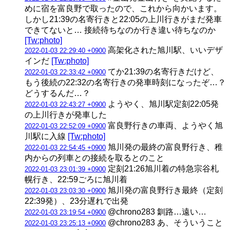
めに宿を富良野で取ったので、これから向かいます。
しかし21:39の名寄行きと22:05の上川行きがまだ発車
できてないと… 接続待ちなのか行き違い待ちなのか
[Tw:photo]
高架化された旭川駅、いいデザ
2022-01-03 22:29:40 +0900
インだ
[Tw:photo]
てか21:39の名寄行きだけど、
2022-01-03 22:33:42 +0900
もう後続の22:32の名寄行きの発車時刻になったぞ…？
どうするんだ…？
ようやく、旭川駅定刻22:05発
2022-01-03 22:43:27 +0900
の上川行きが発車した
富良野行きの車両、ようやく旭
2022-01-03 22:52:09 +0900
川駅に入線
[Tw:photo]
旭川発の最終の富良野行き、稚
2022-01-03 22:54:45 +0900
内からの列車との接続を取るとのこと
定刻21:26旭川着の特急宗谷札
2022-01-03 23:01:39 +0900
幌行き、22:59ごろに旭川着
旭川発の富良野行き最終（定刻
2022-01-03 23:03:30 +0900
22:39発）、23分遅れで出発
@chrono283 釧路…遠い…
2022-01-03 23:19:54 +0900
@chrono283 あ、そういうこと
2022-01-03 23:25:13 +0900