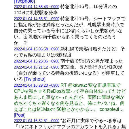
[Tw:photo]
特急北斗16号、16分遅れの
2022-01-04 14:55:43 +0900
14:54に札幌駅を発車
特急北斗16号、シートマップで
2022-01-04 14:55:51 +0900
は指定席がほぼ満席だったんだが、札幌駅出発時点で
自分の乗っている号車には3割くらいしか乗客がいな
い。 新札幌や南千歳から多く乗ってくるのだろう
か…？
新札幌で乗客は増えたけど、そ
2022-01-04 15:06:58 +0900
れでも席の埋まりは6割程度
南千歳で9割方の席が埋まった
2022-01-04 15:25:06 +0900
東室蘭。長万部行きのH100形
2022-01-04 16:21:12 +0900
（自分が乗っている特急の後追いになる）が停車して
いる
[Tw:photo]
RT @kawaz: 変な正規表現で
2022-01-04 16:29:20 +0900
CPU枯渇させるReDos攻撃って存在自体知ってたけど
あんま気にした事なかったんだが、実際に簡単な例が
めちゃくちゃ遅くなる例を見ると、確にヤバいね。例
えばこれはM1Maxで50秒とかかかる…。 console.ti…
[Post]
“お正月に実家でやるべき事は
2022-01-04 16:32:51 +0900
「TVにネトフリかアマプラのアカウントを入れる」無