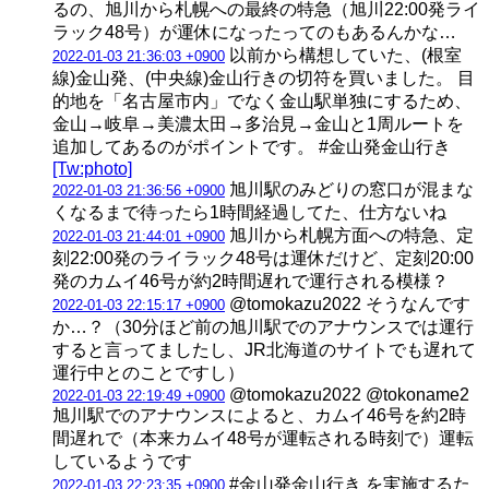
るの、旭川から札幌への最終の特急（旭川22:00発ライ
ラック48号）が運休になったってのもあるんかな…
以前から構想していた、(根室
2022-01-03 21:36:03 +0900
線)金山発、(中央線)金山行きの切符を買いました。 目
的地を「名古屋市内」でなく金山駅単独にするため、
金山→岐阜→美濃太田→多治見→金山と1周ルートを
追加してあるのがポイントです。 #金山発金山行き
[Tw:photo]
旭川駅のみどりの窓口が混まな
2022-01-03 21:36:56 +0900
くなるまで待ったら1時間経過してた、仕方ないね
旭川から札幌方面への特急、定
2022-01-03 21:44:01 +0900
刻22:00発のライラック48号は運休だけど、定刻20:00
発のカムイ46号が約2時間遅れで運行される模様？
@tomokazu2022 そうなんです
2022-01-03 22:15:17 +0900
か…？（30分ほど前の旭川駅でのアナウンスでは運行
すると言ってましたし、JR北海道のサイトでも遅れて
運行中とのことですし）
@tomokazu2022 @tokoname2
2022-01-03 22:19:49 +0900
旭川駅でのアナウンスによると、カムイ46号を約2時
間遅れで（本来カムイ48号が運転される時刻で）運転
しているようです
#金山発金山行き を実施するた
2022-01-03 22:23:35 +0900