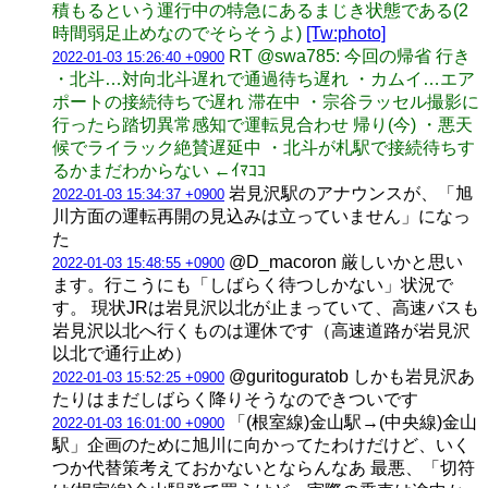
積もるという運行中の特急にあるまじき状態である(2
時間弱足止めなのでそらそうよ)
[Tw:photo]
RT @swa785: 今回の帰省 行き
2022-01-03 15:26:40 +0900
・北斗…対向北斗遅れで通過待ち遅れ ・カムイ…エア
ポートの接続待ちで遅れ 滞在中 ・宗谷ラッセル撮影に
行ったら踏切異常感知で運転見合わせ 帰り(今) ・悪天
候でライラック絶賛遅延中 ・北斗が札駅で接続待ちす
るかまだわからない ←ｲﾏｺｺ
岩見沢駅のアナウンスが、「旭
2022-01-03 15:34:37 +0900
川方面の運転再開の見込みは立っていません」になっ
た
@D_macoron 厳しいかと思い
2022-01-03 15:48:55 +0900
ます。行こうにも「しばらく待つしかない」状況で
す。 現状JRは岩見沢以北が止まっていて、高速バスも
岩見沢以北へ行くものは運休です（高速道路が岩見沢
以北で通行止め）
@guritoguratob しかも岩見沢あ
2022-01-03 15:52:25 +0900
たりはまだしばらく降りそうなのできついです
「(根室線)金山駅→(中央線)金山
2022-01-03 16:01:00 +0900
駅」企画のために旭川に向かってたわけだけど、いく
つか代替策考えておかないとならんなあ 最悪、「切符