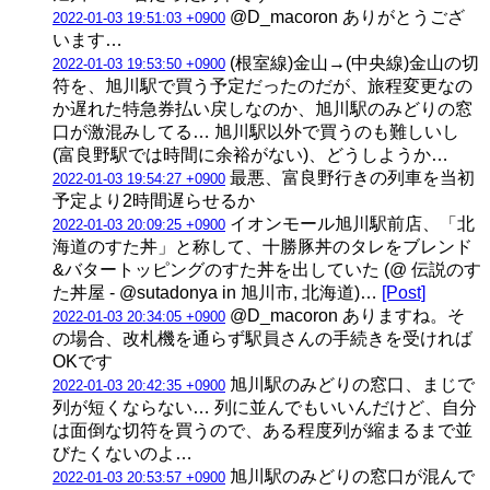
@D_macoron ありがとうござ
2022-01-03 19:51:03 +0900
います…
(根室線)金山→(中央線)金山の切
2022-01-03 19:53:50 +0900
符を、旭川駅で買う予定だったのだが、旅程変更なの
か遅れた特急券払い戻しなのか、旭川駅のみどりの窓
口が激混みしてる… 旭川駅以外で買うのも難しいし
(富良野駅では時間に余裕がない)、どうしようか…
最悪、富良野行きの列車を当初
2022-01-03 19:54:27 +0900
予定より2時間遅らせるか
イオンモール旭川駅前店、「北
2022-01-03 20:09:25 +0900
海道のすた丼」と称して、十勝豚丼のタレをブレンド
&バタートッピングのすた丼を出していた (@ 伝説のす
た丼屋 - @sutadonya in 旭川市, 北海道)…
[Post]
@D_macoron ありますね。そ
2022-01-03 20:34:05 +0900
の場合、改札機を通らず駅員さんの手続きを受ければ
OKです
旭川駅のみどりの窓口、まじで
2022-01-03 20:42:35 +0900
列が短くならない… 列に並んでもいいんだけど、自分
は面倒な切符を買うので、ある程度列が縮まるまで並
びたくないのよ…
旭川駅のみどりの窓口が混んで
2022-01-03 20:53:57 +0900