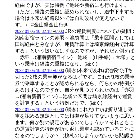
経由ですが、実は特例で池袋や新宿にも行けます。
（ただし経路の重複は認められないし、途中下車する
場合は本来の経路以外では自動改札が使えないで
す。） #金山発金山行き
JRの運賃制度についての疑問：
2022-01-05 10:32:18 +0900
湘南新宿ラインの赤羽～池袋間は「乗車区間としては
田端経由とみなすが、運賃計算上は埼京線経由で計算
する」という扱いなはずなのですが、それだと例えば
「赤羽→(湘南新宿ライン)→池袋→(山手線)→大塚」と
いう乗車は経路の重複になり、(続く)
(続き)本来であれば池袋で打ち
2022-01-05 10:32:19 +0900
切った2枚の乗車券がなるはずです。これが1枚の乗車
券で乗車することが認められるなら、何らかの特例が
あるはずなのですが、自分が見つけられたのは「赤羽
→(湘南新宿ライン)→池袋の区間は埼京線経由で運賃
を計算する」という特例だけで、(続く)
(続き)これだけでは折り返し乗
2022-01-05 10:32:19 +0900
車を認める規定としては根拠が足りてないように思い
ます。何か別の規定があるのでしょうか？それともこ
の運賃計算の特例が折り返し乗車も認めていることに
なるのでしょうか？（検札のしようがないから黙認さ