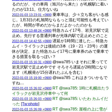
るのだが、その車両（旭川から来た）が札幌駅に着い
たのが13:11。仕方ないね
乗車率は、少々立ち客がいる感
2022-01-03 13:23:01 +0900
じ。1月3日の札旭間ならもっと混む可能性も考えてい
たが、時間が早めだからまだよかったのかも
特急カムイ17号、岩見沢駅で足
2022-01-03 13:48:24 +0900
止め。先行する普通列車が光珠内駅で足止めとのこと
遅延が1時間に達した… 特急カ
2022-01-03 14:42:55 +0900
ムイ・ライラックは後続の3本（19・21・23号）の運
休が決定、また特急カムイ17号に乗車券のみで乗車で
きる措置を取るっぽい？
@swa785 いまそれに乗ってて
2022-01-03 15:16:31 +0900
岩見沢駅で足止め中です そろそろ遅延が2時間になり
ます（札幌発が15分遅れたぶんを含む）
@swa785 これはきついかもで
2022-01-03 15:19:00 +0900
すね…
RT @swa785: 1時に札幌出たラ
2022-01-03 15:26:02 +0900
イラックが岩見沢停車中って何
RT @swa785: いたわ カムイだ
2022-01-03 15:26:03 +0900
った
[Tw:photo]
RT @swa785: 屋根の上に雪が
2022-01-03 15:26:09 +0900