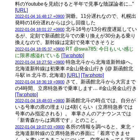
料のYoutubeを見続けると半年で見事な陰謀論者に...”
[URL]
洞爺。11分遅れなので、札幌出
2022-01-04 16:48:17 +0900
発時の16分遅れからは少し回復した
北斗16号が13分程度遅延してい
2022-01-04 18:01:27 +0900
るが、定刻で新函館北斗での乗り換えが30分ある乗り
換えなので、新幹線は定刻で発車できそうと
RT @swa785: 今日もいい感じ
2022-01-04 18:05:37 +0900
に限界感溢れている
[Tw:photo]
特急北斗から北海道新幹線へ。
2022-01-04 18:27:50 +0900
北海道新幹線は初乗車 #金山発金山行き (@ 新函館北
斗駅 in 北斗市, 北海道)
[URL]
[Tw:photo]
さて、新函館北斗から大宮まで
2022-01-04 18:36:19 +0900
の4時間、立席特急券で乗車します… #金山発金山行き
[Tw:photo]
新函館北斗の時点では、自分が
2022-01-04 18:48:03 +0900
いる号車の席の埋まりは4割くらい（立席特急券では
号車のみ指定される）。 車掌さんのアナウンスでは
「新青森からは満席です」とのこと。
各所の情報を調べると、東北・
2022-01-04 19:07:03 +0900
北海道新幹線の立席特急券の券面に「着席できませ
ん」と書いてあることについて、空席があっても字面