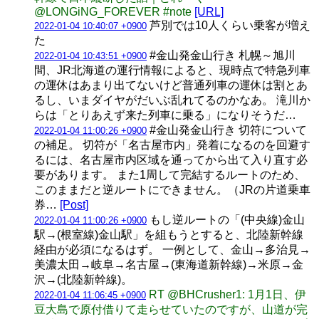
@LONGiNG_FOREVER #note
[URL]
芦別では10人くらい乗客が増え
2022-01-04 10:40:07 +0900
た
#金山発金山行き 札幌～旭川
2022-01-04 10:43:51 +0900
間、JR北海道の運行情報によると、現時点で特急列車
の運休はあまり出てないけど普通列車の運休は割とあ
るし、いまダイヤがだいぶ乱れてるのかなあ。 滝川か
らは「とりあえず来た列車に乗る」になりそうだ…
#金山発金山行き 切符について
2022-01-04 11:00:26 +0900
の補足。 切符が「名古屋市内」発着になるのを回避す
るには、名古屋市内区域を通ってから出て入り直す必
要があります。 また1周して完結するルートのため、
このままだと逆ルートにできません。（JRの片道乗車
券…
[Post]
もし逆ルートの「(中央線)金山
2022-01-04 11:00:26 +0900
駅→(根室線)金山駅」を組もうとすると、北陸新幹線
経由が必須になるはず。 一例として、金山→多治見→
美濃太田→岐阜→名古屋→(東海道新幹線)→米原→金
沢→(北陸新幹線)。
RT @BHCrusher1: 1月1日、伊
2022-01-04 11:06:45 +0900
豆大島で原付借りて走らせていたのですが、山道が完