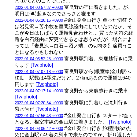
と-10℃とのことでした…
富良野の宿に着きました。が、
2022-01-04 00:57:37 +0900
明日は6時起きなのでさっさと寝ます
#金山発金山行き 買った切符で
2022-01-04 06:28:16 +0900
は岩見沢→苫小牧を室蘭線経由にしていたのだが、そ
こが今日はしばらく運転見合わせと… 買った切符の経
路を白石経由に変更できるとは思うのだが、場合によ
っては「岩見沢→白石→沼ノ端」の切符を別途買うこ
とになるかもしれない
富良野駅到着。東鹿越行きに乗
2022-01-04 06:52:25 +0900
ります
[Tw:photo]
富良野駅から(根室線)金山駅へ
2022-01-04 07:07:18 +0900
移動。駅数は4駅先だけど、27kmあるので運賃は640
円します
[Tw:photo]
富良野から東鹿越行きに乗車
2022-01-04 07:17:14 +0900
[Tw:photo]
富良野駅に到着した滝川行き、
2022-01-04 07:20:54 +0900
紫水号だ
[Tw:photo]
#金山発金山行き スタート地点
2022-01-04 07:56:48 +0900
となる、根室本線の金山駅に着きました。
[Tw:photo]
#金山発金山行き 旅程開始のた
2022-01-04 08:06:42 +0900
めに金山駅7:49着の列車で来たのですが、折り返しが