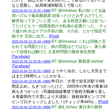
たので、宿は大宮～東京間のどこで取るのでもいいよ
なと思案し、結局南浦和駅近くで取った
RT @rinnarua: 私の知ってる論
2022-01-04 21:33:25 +0900
理パズルで最高難易度 頑張ったけどお手上げでした。
解答知ってすごいと思った。ある程度正解には近づい
てたけどもう一段階発想の大転換が必要だった。 チェ
ス版の向きはドアの手前の面、その右、とかで指定可
能です 完全に自力…
[Post]
RT @rinnarua: これは同格と言
2022-01-04 21:33:34 +0900
われてる問題だけど、前の問題ほどではない。落ち着
いて頑張れば解けた 正直村問題の最終進化形態
[Tw:photo]
RT @rinnarua: 難易度:normal
2022-01-04 21:33:35 +0900
[Tw:photo]
ようやく仙台。しかし大宮まで
2022-01-04 21:42:01 +0900
はまだ1時間ちょっとかかる…
昨日の「大雪で岩見沢駅で4時
2022-01-04 22:04:08 +0900
間足止め」もきつかったけど、2005年の年末の青春18
旅もきつかった（羽越線脱線事故で旅程大幅練り直し
＆青森県内で大雪により大遅延） 旅程崩壊ビンゴで0
ビンゴ11チェックしました！(チェック率44%)…
[Post]
RT @d_itchou: 東日本の新幹
2022-01-04 22:09:29 +0900