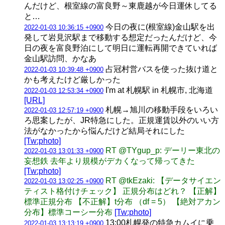
んだけど、根室線の富良野～東鹿越が今日運休してる
と…
今日の夜に(根室線)金山駅を出
2022-01-03 10:36:15 +0900
発して岩見沢駅まで移動する想定だったんだけど、今
日の夜を富良野泊にして明日に運転再開できていれば
金山駅訪問、かなあ
占冠村営バスを使った抜け道と
2022-01-03 10:39:48 +0900
かも考えたけど厳しかった
I'm at 札幌駅 in 札幌市, 北海道
2022-01-03 12:53:34 +0900
[URL]
札幌→旭川の移動手段をいろい
2022-01-03 12:57:19 +0900
ろ思案したが、JR特急にした。正規運賃以外のいい方
法がなかったから悩んだけど結局それにした
[Tw:photo]
RT @TYgup_p: デーリー東北の
2022-01-03 13:01:33 +0900
妄想鉄 去年より規模がデカくなって帰ってきた
[Tw:photo]
RT @tkEzaki: 【データサイエン
2022-01-03 13:02:25 +0900
ティスト格付けチェック】 正規分布はどれ？ 【正解】
標準正規分布 【不正解】t分布 （df = 5） 【絶対アカン
分布】標準コーシー分布
[Tw:photo]
13:00札幌発の特急カムイに乗
2022-01-03 13:13:19 +0900