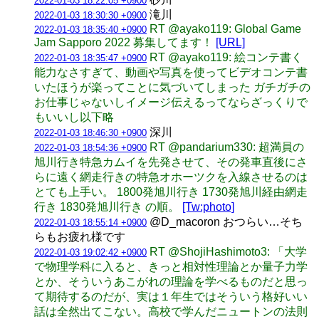
2022-01-03 18:22:05 +0900
滝川
2022-01-03 18:30:30 +0900
RT @ayako119: Global Game
2022-01-03 18:35:40 +0900
Jam Sapporo 2022 募集してます！
[URL]
RT @ayako119: 絵コンテ書く
2022-01-03 18:35:47 +0900
能力なさすぎて、動画や写真を使ってビデオコンテ書
いたほうが楽ってことに気づいてしまった ガチガチの
お仕事じゃないしイメージ伝えるってならざっくりで
もいいし以下略
深川
2022-01-03 18:46:30 +0900
RT @pandarium330: 超満員の
2022-01-03 18:54:36 +0900
旭川行き特急カムイを先発させて、その発車直後にさ
らに遠く網走行きの特急オホーツクを入線させるのは
とても上手い。 1800発旭川行き 1730発旭川経由網走
行き 1830発旭川行き の順。
[Tw:photo]
@D_macoron おつらい…そち
2022-01-03 18:55:14 +0900
らもお疲れ様です
RT @ShojiHashimoto3: 「大学
2022-01-03 19:02:42 +0900
で物理学科に入ると、きっと相対性理論とか量子力学
とか、そういうあこがれの理論を学べるものだと思っ
て期待するのだが、実は１年生ではそういう格好いい
話は全然出てこない。高校で学んだニュートンの法則