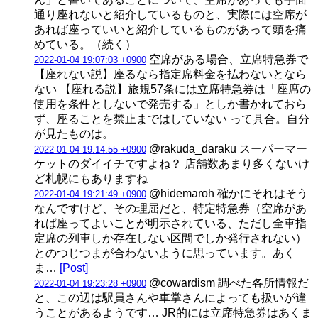
通り座れないと紹介しているものと、実際には空席が
あれば座っていいと紹介しているものがあって頭を痛
めている。（続く）
空席がある場合、立席特急券で
2022-01-04 19:07:03 +0900
【座れない説】座るなら指定席料金を払わないとなら
ない 【座れる説】旅規57条には立席特急券は「座席の
使用を条件としないで発売する」としか書かれておら
ず、座ることを禁止まではしていない って具合。自分
が見たものは。
@rakuda_daraku スーパーマー
2022-01-04 19:14:55 +0900
ケットのダイイチですよね？ 店舗数あまり多くないけ
ど札幌にもありますね
@hidemaroh 確かにそれはそう
2022-01-04 19:21:49 +0900
なんですけど、その理屈だと、特定特急券（空席があ
れば座ってよいことが明示されている、ただし全車指
定席の列車しか存在しない区間でしか発行されない）
とのつじつまが合わないように思っています。あく
ま…
[Post]
@cowardism 調べた各所情報だ
2022-01-04 19:23:28 +0900
と、この辺は駅員さんや車掌さんによっても扱いが違
うことがあるようです… JR的には立席特急券はあくま