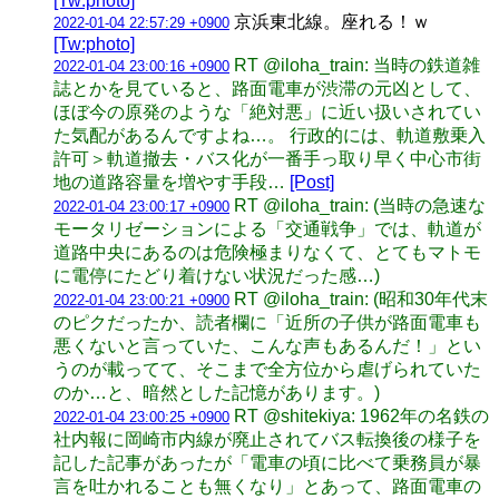
[Tw:photo]
京浜東北線。座れる！ｗ
2022-01-04 22:57:29 +0900
[Tw:photo]
RT @iloha_train: 当時の鉄道雑
2022-01-04 23:00:16 +0900
誌とかを見ていると、路面電車が渋滞の元凶として、
ほぼ今の原発のような「絶対悪」に近い扱いされてい
た気配があるんですよね…。 行政的には、軌道敷乗入
許可＞軌道撤去・バス化が一番手っ取り早く中心市街
地の道路容量を増やす手段…
[Post]
RT @iloha_train: (当時の急速な
2022-01-04 23:00:17 +0900
モータリゼーションによる「交通戦争」では、軌道が
道路中央にあるのは危険極まりなくて、とてもマトモ
に電停にたどり着けない状況だった感…)
RT @iloha_train: (昭和30年代末
2022-01-04 23:00:21 +0900
のピクだったか、読者欄に「近所の子供が路面電車も
悪くないと言っていた、こんな声もあるんだ！」とい
うのが載ってて、そこまで全方位から虐げられていた
のか…と、暗然とした記憶があります。)
RT @shitekiya: 1962年の名鉄の
2022-01-04 23:00:25 +0900
社内報に岡崎市内線が廃止されてバス転換後の様子を
記した記事があったが「電車の頃に比べて乗務員が暴
言を吐かれることも無くなり」とあって、路面電車の