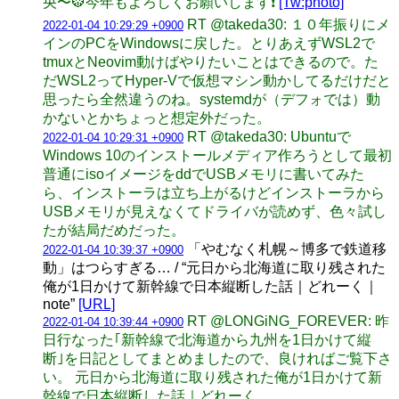
央〜🐯今年もよろしくお願いします❗️
[Tw:photo]
RT @takeda30: １０年振りにメ
2022-01-04 10:29:29 +0900
インのPCをWindowsに戻した。とりあえずWSL2で
tmuxとNeovim動けばやりたいことはできるので。た
だWSL2ってHyper-Vで仮想マシン動かしてるだけだと
思ったら全然違うのね。systemdが（デフォでは）動
かないとかちょっと想定外だった。
RT @takeda30: Ubuntuで
2022-01-04 10:29:31 +0900
Windows 10のインストールメディア作ろうとして最初
普通にisoイメージをddでUSBメモリに書いてみた
ら、インストーラは立ち上がるけどインストーラから
USBメモリが見えなくてドライバが読めず、色々試し
たが結局だめだった。
「やむなく札幌～博多で鉄道移
2022-01-04 10:39:37 +0900
動」はつらすぎる… / “元日から北海道に取り残された
俺が1日かけて新幹線で日本縦断した話｜どれーく｜
note”
[URL]
RT @LONGiNG_FOREVER: 昨
2022-01-04 10:39:44 +0900
日行なった｢新幹線で北海道から九州を1日かけて縦
断｣を日記としてまとめましたので、良ければご覧下さ
い。 元日から北海道に取り残された俺が1日かけて新
幹線で日本縦断した話｜どれーく