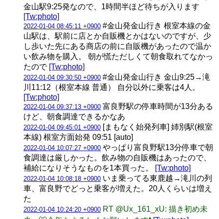
金山駅9:25発なので、1時間半ほど待ちが入ります
[Tw:photo]
#金山発金山行き 根室本線の金
2022-01-04 08:45:11 +0900
山駅は、駅前に店とか自販機とかはないのですが、少
し歩いた先にある商店の前に自販機があったので温か
い飲み物を購入。 朝が慌ただしくて朝食取れてなかっ
たので
[Tw:photo]
#金山発金山行き 金山9:25→滝
2022-01-04 09:30:50 +0900
川11:12（根室本線 普通） 自分以外に乗客は4人。
[Tw:photo]
富良野駅の停車時間が13分ある
2022-01-04 09:37:13 +0900
けど、朝食調達できるかなあ
[まもなく始発列車] 姉別駅(根室
2022-01-04 09:45:01 +0900
本線) 根室方面始発 09:51 [auto]
やっぱり富良野駅13分停車で朝
2022-01-04 10:07:27 +0900
食調達は厳しかった。飲み物の自販機はあったので、
補給になりそうなものを1本買った。
[Tw:photo]
いま乗ってる東鹿越→滝川の列
2022-01-04 10:08:18 +0900
車、富良野でどっと乗客が増えた。20人くらいは増え
た
RT @Ux_161_xU: 描き初め未
2022-01-04 10:24:20 +0900