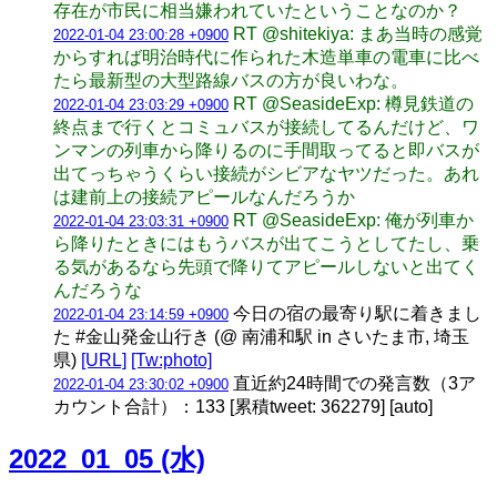
存在が市民に相当嫌われていたということなのか？
RT @shitekiya: まあ当時の感覚
2022-01-04 23:00:28 +0900
からすれば明治時代に作られた木造単車の電車に比べ
たら最新型の大型路線バスの方が良いわな。
RT @SeasideExp: 樽見鉄道の
2022-01-04 23:03:29 +0900
終点まで行くとコミュバスが接続してるんだけど、ワ
ンマンの列車から降りるのに手間取ってると即バスが
出てっちゃうくらい接続がシビアなヤツだった。あれ
は建前上の接続アピールなんだろうか
RT @SeasideExp: 俺が列車か
2022-01-04 23:03:31 +0900
ら降りたときにはもうバスが出てこうとしてたし、乗
る気があるなら先頭で降りてアピールしないと出てく
んだろうな
今日の宿の最寄り駅に着きまし
2022-01-04 23:14:59 +0900
た #金山発金山行き (@ 南浦和駅 in さいたま市, 埼玉
県)
[URL]
[Tw:photo]
直近約24時間での発言数（3ア
2022-01-04 23:30:02 +0900
カウント合計）：133 [累積tweet: 362279] [auto]
2022_01_05 (水)