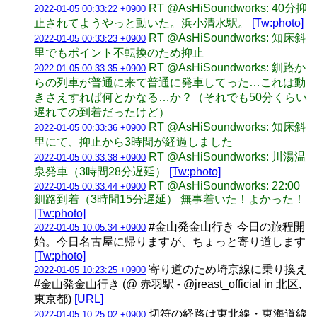
RT @AsHiSoundworks: 40分抑
2022-01-05 00:33:22 +0900
止されてようやっと動いた。浜小清水駅。
[Tw:photo]
RT @AsHiSoundworks: 知床斜
2022-01-05 00:33:23 +0900
里でもポイント不転換のため抑止
RT @AsHiSoundworks: 釧路か
2022-01-05 00:33:35 +0900
らの列車が普通に来て普通に発車してった…これは動
きさえすれば何とかなる…か？（それでも50分くらい
遅れての到着だったけど）
RT @AsHiSoundworks: 知床斜
2022-01-05 00:33:36 +0900
里にて、抑止から3時間が経過しました
RT @AsHiSoundworks: 川湯温
2022-01-05 00:33:38 +0900
泉発車（3時間28分遅延）
[Tw:photo]
RT @AsHiSoundworks: 22:00
2022-01-05 00:33:44 +0900
釧路到着（3時間15分遅延） 無事着いた！よかった！
[Tw:photo]
#金山発金山行き 今日の旅程開
2022-01-05 10:05:34 +0900
始。今日名古屋に帰りますが、ちょっと寄り道します
[Tw:photo]
寄り道のため埼京線に乗り換え
2022-01-05 10:23:25 +0900
#金山発金山行き (@ 赤羽駅 - @jreast_official in 北区,
東京都)
[URL]
切符の経路は東北線・東海道線
2022-01-05 10:25:02 +0900