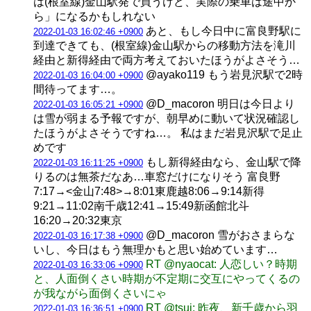
は(根室線)金山駅発で買うけど、実際の乗車は途中か
ら」になるかもしれない
あと、もし今日中に富良野駅に
2022-01-03 16:02:46 +0900
到達できても、(根室線)金山駅からの移動方法を滝川
経由と新得経由で両方考えておいたほうがよさそう…
@ayako119 もう岩見沢駅で2時
2022-01-03 16:04:00 +0900
間待ってます…。
@D_macoron 明日は今日より
2022-01-03 16:05:21 +0900
は雪が弱まる予報ですが、朝早めに動いて状況確認し
たほうがよさそうですね…。 私はまだ岩見沢駅で足止
めです
もし新得経由なら、金山駅で降
2022-01-03 16:11:25 +0900
りるのは無茶だなあ…車窓だけになりそう 富良野
7:17→<金山7:48>→8:01東鹿越8:06→9:14新得
9:21→11:02南千歳12:41→15:49新函館北斗
16:20→20:32東京
@D_macoron 雪がおさまらな
2022-01-03 16:17:38 +0900
いし、今日はもう無理かもと思い始めています…
RT @nyaocat: 人恋しい？時期
2022-01-03 16:33:06 +0900
と、人面倒くさい時期が不定期に交互にやってくるの
が我ながら面倒くさいにゃ
RT @tsuj: 昨夜、新千歳から羽
2022-01-03 16:36:51 +0900