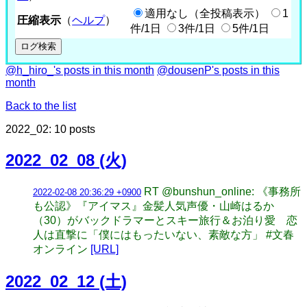
適用なし（全投稿表示）
1
圧縮表示
（
ヘルプ
）
件/1日
3件/1日
5件/1日
@h_hiro_'s posts in this month
@dousenP's posts in this
month
Back to the list
2022_02: 10 posts
2022_02_08 (火)
RT @bunshun_online: 《事務所
2022-02-08 20:36:29 +0900
も公認》『アイマス』金髪人気声優・山崎はるか
（30）がバックドラマーとスキー旅行＆お泊り愛 恋
人は直撃に「僕にはもったいない、素敵な方」 #文春
オンライン
[URL]
2022_02_12 (土)