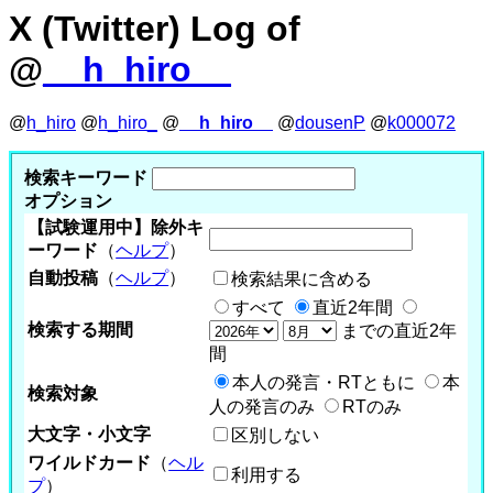
X (Twitter) Log of
@
__h_hiro__
@
h_hiro
@
h_hiro_
@
__h_hiro__
@
dousenP
@
k000072
検索キーワード
オプション
【試験運用中】除外キ
ーワード
（
ヘルプ
）
自動投稿
（
ヘルプ
）
検索結果に含める
すべて
直近2年間
検索する期間
までの直近2年
間
本人の発言・RTともに
本
検索対象
人の発言のみ
RTのみ
大文字・小文字
区別しない
ワイルドカード
（
ヘル
利用する
プ
）