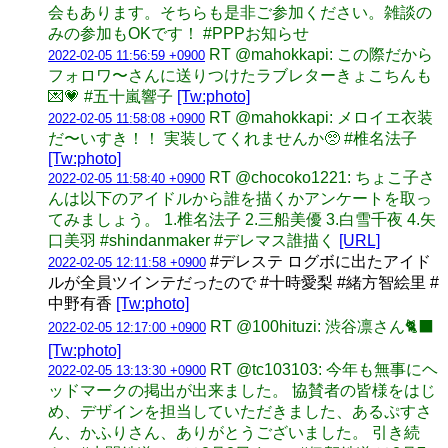
会もあります。そちらも是非ご参加ください。雑談の
みの参加もOKです！ #PPPお知らせ
RT @mahokkapi: この際だから
2022-02-05 11:56:59 +0900
フォロワ〜さんに送りつけたラブレターきょこちんも
💌💗 #五十嵐響子
[Tw:photo]
RT @mahokkapi: メロイエ衣装
2022-02-05 11:58:08 +0900
だ〜いすき！！ 実装してくれませんか🥺 #椎名法子
[Tw:photo]
RT @chocoko1221: ちょこ子さ
2022-02-05 11:58:40 +0900
んは以下のアイドルから誰を描くかアンケートを取っ
てみましょう。 1.椎名法子 2.三船美優 3.白雪千夜 4.矢
口美羽 #shindanmaker #デレマス誰描く
[URL]
#デレステ ログボに出たアイド
2022-02-05 12:11:58 +0900
ルが全員ツインテだったので #十時愛梨 #緒方智絵里 #
中野有香
[Tw:photo]
RT @100hituzi: 渋谷凛さん🐈‍⬛
2022-02-05 12:17:00 +0900
[Tw:photo]
RT @tc103103: 今年も無事にヘ
2022-02-05 13:13:30 +0900
ッドマークの掲出が出来ました。 協賛者の皆様をはじ
め、デザインを担当していただきました、あるぷすさ
ん、かふりさん、ありがとうございました。 引き続