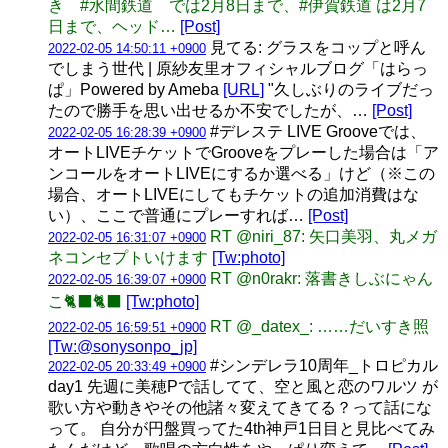
き #水間鉄道 では2月8日まで、#伊賀鉄道 は2月7
日まで、ヘッド…
[Post]
見てる: グラスをコップと呼ん
2022-02-05 14:50:11 +0900
でしまう世代 | 原紗友里オフィシャルブログ「はらっ
ぱ」Powered by Ameba
[URL]
"久しぶりのライブだっ
たので勝手を思い出せるか不安でしたが、…
[Post]
#デレステ LIVE Grooveでは、
2022-02-05 16:28:39 +0900
オートLIVEチケットでGrooveをプレーした場合は「ア
ンコールをオートLIVEにするか選べる」けど（※この
場合、オートLIVEにしてもチケットの追加消費はな
い）、ここで普通にプレーすれば…
[Post]
RT @niri_87: 矢口美羽、丸メガ
2022-02-05 16:31:07 +0900
ネコンセプトいけます
[Tw:photo]
RT @n0rakr: 落書きしぶにゃん
2022-02-05 16:39:07 +0900
こ🐈‍⬛🐈‍⬛
[Tw:photo]
RT @_datex_: ……だいすき照
2022-02-05 16:59:51 +0900
[Tw:@sonysonpo_jp]
#シンデレラ10周年_トロピカル
2022-02-05 20:33:49 +0900
day1 先週に美穂Pで話してて、空と風と恋のワルツ が
歌い方や動きやその他諸々変えてきてる？って話にな
って。 自分が円盤買ってた4th神戸1日目と見比べてみ