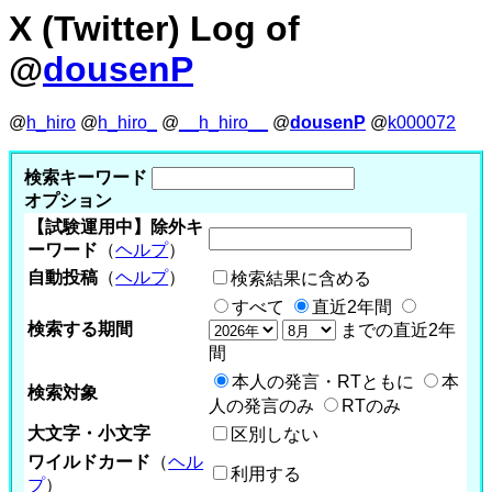
X (Twitter) Log of
@
dousenP
@
h_hiro
@
h_hiro_
@
__h_hiro__
@
dousenP
@
k000072
検索キーワード
オプション
【試験運用中】除外キ
ーワード
（
ヘルプ
）
自動投稿
（
ヘルプ
）
検索結果に含める
すべて
直近2年間
検索する期間
までの直近2年
間
本人の発言・RTともに
本
検索対象
人の発言のみ
RTのみ
大文字・小文字
区別しない
ワイルドカード
（
ヘル
利用する
プ
）