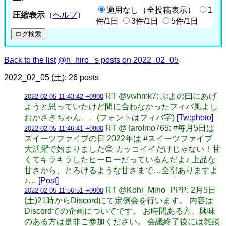
適用なし（全投稿表示）
1
圧縮表示
（
ヘルプ
）
件/1日
3件/1日
5件/1日
Back to the list
@h_hiro_'s posts on 2022_02_05
2022_02_05 (土): 26 posts
RT @vwhmk7: ぷよの曰にあげ
2022-02-05 11:43:42 +0900
ようと思っていたけど間に合わなかったフィバ風よし
おかさきちゃん。。(フォントはフィバ字)
[Tw:photo]
RT @TaroImo765: #毎月5日は
2022-02-05 11:46:41 +0900
スイーツファイブの日 2022年は #スイーツファイブ
大活躍で始まりました😊 カッコイイだけじゃない！甘
くてキラキラしたヒーローだっているんだよ♪ 上品な
甘さから、とろけるような甘さまで…全部ありますよ
♪…
[Post]
RT @Kohi_Miho_PPP: 2月5日
2022-02-05 11:56:51 +0900
(土)21時からDiscordにて定例会を行います。 内容は
Discordでの企画についてです。 お時間ある方、興味
のある方は是非ご参加ください。 会議終了後には雑談