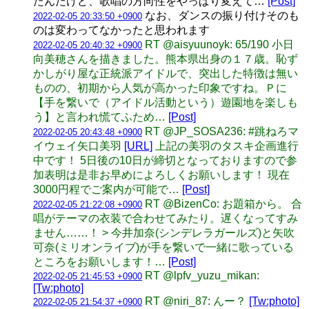
たんだけど、歌唱の方向性をやっぱり変えて…
[Post]
なお、ダンスの振り付けそのも
2022-02-05 20:33:50 +0900
のは変わってなかったと思われます
RT @aisyuunoyk: 65/190 小日
2022-02-05 20:40:32 +0900
向美穂さんを描きました。熊本県出身の１７歳。恥ず
かしがり屋な正統派アイドルで、突出した特徴は無い
ものの、初期から人気が高かった印象ですね。Ｐに
【手を繋いで（アイドル活動という）遊園地を楽しも
う】と言われ慌てふため…
[Post]
RT @JP_SOSA236: #跳ねろマ
2022-02-05 20:43:48 +0900
イウェイ矢口美羽
[URL]
上記の美羽のタスキ企画進行
中です！ 5日後の10日が締切となっておりますので参
加表明は是非お早めによろしくお願いします！ 現在
3000円程でご案内が可能で…
[Post]
RT @BizenCo: お題箱から。 合
2022-02-05 21:22:08 +0900
唱がテーマの衣装で合わせてみたり。遅くなってすみ
ません……！ > 今井加奈(シンデレラガールズ)と矢吹
可奈(ミリオンライブ)が手を繋いで一緒に歌っている
ところをお願いします！…
[Post]
RT @lpfv_yuzu_mikan:
2022-02-05 21:45:53 +0900
[Tw:photo]
RT @niri_87: んー？
[Tw:photo]
2022-02-05 21:54:37 +0900