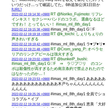
いつだっけ…って確認してた。6th追加公演1日目か
[URL]
RT @Noriko_Fujimoto: リフレ
2022-02-12 19:14:30 +0900
インキス！ セクシー×バンドのコラボ。 選曲なるほど
ですわ！ とってもいい！ #imas_ml_8th_day1
#imas_ml_8th_day1 G♡F
2022-02-12 19:15:38 +0900
RT @k_toichi: しぇりちぇりの
2022-02-12 19:19:18 +0900
声きれいすぎる
#imas_ml_8th_day1 ラ♥ブ♥リ♥
2022-02-12 19:19:42 +0900
RT @Crom_yang_P: オペラセ
2022-02-12 19:21:48 +0900
リアのリンクアピールは強火すぎる
RT @bunkeiP_bushi:
2022-02-12 19:23:02 +0900
#imas_ml_8th_day1 G♡F ⇒ ラ♡ブ♡リ のコン
ボは殺傷性が高すぎるため南京条約で禁止されたので
はなかったのか…！
#imas_ml_8th_day1 あああああ
2022-02-12 19:23:53 +0900
ああああああああああああ木戸ちゃんんんんんんんん
んんんん
#imas_ml_8th_day1 全員でショ
2022-02-12 19:25:26 +0900
コラブル＊イブ
#imas_ml_8th_day1 恵美「大好
2022-02-12 19:26:58 +0900