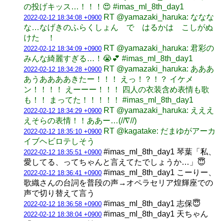
の投げキッス…！！！😍 #imas_ml_8th_day1
RT @yamazaki_haruka: ななな
2022-02-12 18:34:08 +0900
な…なげきのふらくしょん で はるかは こしがぬ
けた ！
RT @yamazaki_haruka: 君彩の
2022-02-12 18:34:09 +0900
みんな綺麗すぎる…！😭💕 #imas_ml_8th_day1
RT @yamazaki_haruka: あああ
2022-02-12 18:34:28 +0900
あうああああきたー！！！ えっ！？！？ イケメ
ン！！！！ えーーー！！！ 四人の衣装含め表情も歌
も！！ まってた！！！！！ #imas_ml_8th_day1
RT @yamazaki_haruka: えええ
2022-02-12 18:34:29 +0900
えそらの表情！！ああー…(//∇//)
RT @kagatake: だまゆがアーカ
2022-02-12 18:35:10 +0900
イブヘビロテしそう
#imas_ml_8th_day1 琴葉「私、
2022-02-12 18:35:51 +0900
愛してる、ってちゃんと言えてたでしょうか…」😇
#imas_ml_8th_day1 こーりー、
2022-02-12 18:36:41 +0900
歌織さんの台詞を普段の声→オペラセリア煌輝座での
声で切り替えて言う
#imas_ml_8th_day1 志保😇
2022-02-12 18:36:58 +0900
#imas_ml_8th_day1 天ちゃん
2022-02-12 18:38:04 +0900