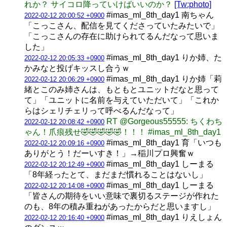
れか？ サイコロ降っていけばいいのか？
[Tw:photo]
#imas_ml_8th_day1 南ちゃん
2022-02-12 20:00:52 +0900
「こっこさん、配信を見てくださっていたみたいで」
「こっこさんの存在に助けられてるんだなって思いま
した」
#imas_ml_8th_day1 りか姉、た
2022-02-12 20:05:33 +0900
かみなと投げキッスし合うｗ
#imas_ml_8th_day1 りか姉「莉
2022-02-12 20:06:29 +0900
緒とこのみ姉さんは、もともとユニットだなと思って
て」「ユニットに名前を与えていただいて」「これか
らはシェリチェリって呼べるんだなって」
RT @Gorgeous55555: ちくわち
2022-02-12 20:08:42 +0900
ゃん！爪痕残せ🤣🤣🤣🤣🤣！！！ #imas_ml_8th_day1
#imas_ml_8th_day1 育「いつも
2022-02-12 20:09:16 +0900
ありがとう！だーいすき！」→稲川プロ興奮ｗ
#imas_ml_8th_day1 しーまる
2022-02-12 20:12:49 +0900
「8年経ったとて、まだまだ慣れることはないし」
#imas_ml_8th_day1 しーまる
2022-02-12 20:14:08 +0900
「皆さんの期待をいい意味で裏切るステージが作れた
のも、8年の積み重ねがあったからだと思いますし」
#imas_ml_8th_day1 りえしょん
2022-02-12 20:16:40 +0900