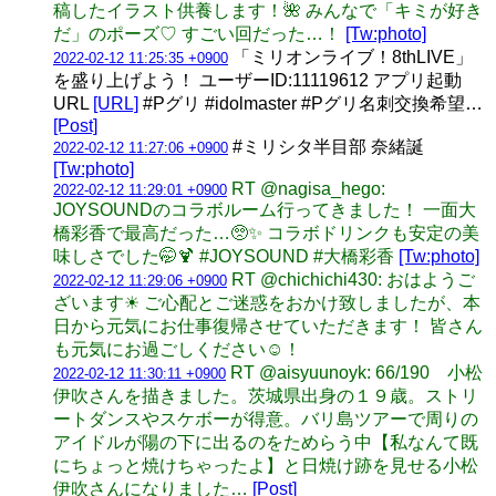
稿したイラスト供養します！🌺 みんなで「キミが好き
だ」のポーズ♡ すごい回だった…！
[Tw:photo]
「ミリオンライブ！8thLIVE」
2022-02-12 11:25:35 +0900
を盛り上げよう！ ユーザーID:11119612 アプリ起動
URL
[URL]
#Pグリ #idolmaster #Pグリ名刺交換希望…
[Post]
#ミリシタ半目部 奈緒誕
2022-02-12 11:27:06 +0900
[Tw:photo]
RT @nagisa_hego:
2022-02-12 11:29:01 +0900
JOYSOUNDのコラボルーム行ってきました！ 一面大
橋彩香で最高だった…🥺✨ コラボドリンクも安定の美
味しさでした🤭🍹 #JOYSOUND #大橋彩香
[Tw:photo]
RT @chichichi430: おはようご
2022-02-12 11:29:06 +0900
ざいます☀ ご心配とご迷惑をおかけ致しましたが、本
日から元気にお仕事復帰させていただきます！ 皆さん
も元気にお過ごしください☺️！
RT @aisyuunoyk: 66/190 小松
2022-02-12 11:30:11 +0900
伊吹さんを描きました。茨城県出身の１９歳。ストリ
ートダンスやスケボーが得意。バリ島ツアーで周りの
アイドルが陽の下に出るのをためらう中【私なんて既
にちょっと焼けちゃったよ】と日焼け跡を見せる小松
伊吹さんになりました…
[Post]