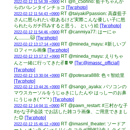
RT @n_c5ohno: 藍子ちゃんか
2022-02-12 11:54:39 +0900
らのバレンタインチョコ
[Tw:photo]
RT @taiyakiPpassion: 高森藍子
2022-02-12 11:54:43 +0900
さんに怒られたい欲あるけど実際こんな優しい子に怒
られたらガチ凹みすると思う。 という絵
[Tw:photo]
RT @canmiya77: はーにゃ
2022-02-12 11:54:46 +0900
ん..........🐱
[Tw:photo]
RT @mineda_mayu: #新しいプ
2022-02-12 13:17:14 +0900
ロフィール画像
[Tw:photo]
RT @mineda_mayu: えりちゃ
2022-02-12 13:17:17 +0900
んと一緒に行ってきた✌️🍫💙
[Tw:@imassc_official]
[Tw:photo]
RT @potesara888: 色々智絵里
2022-02-12 13:30:04 +0900
[Tw:photo]
RT @sango_ayaka: パソコンの
2022-02-12 13:44:26 +0900
マウスカーソルをうじゅきにしたんや はっしーのお鼻
にうじゅき( *´꒳`* )
[Tw:photo]
RT @pawn_restart: #三村かな子
2022-02-12 14:04:11 +0900
#かな子P会談 でお話した雑コラ画像、ご用意できまし
た😊
[Tw:photo]
RT @imasml_theater: ソードア
2022-02-12 15:46:12 +0900
ート・オンライン×ミリシタ コラボ開催記念！ クイズ