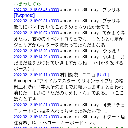
ルまっしぐら
#imas_ml_8th_day1 プラリネ…
2022-02-12 18:08:43 +0900
[Tw:photo]
#imas_ml_8th_day1 プラリネ…
2022-02-12 18:09:31 +0900
後ろにバンドがいることをめっちゃ活かせてる…
#imas_ml_8th_day1 てかよく考
2022-02-12 18:10:57 +0900
えたら、君彩のイベントコミュでも、もともと可奈が
ジュリアからギターを教わってたんだよなあ…
#imas_ml_8th_day1 やっほ！
2022-02-12 18:13:25 +0900
#imas_ml_8th_day1 ゆきよ「ま
2022-02-12 18:14:29 +0900
だまだ愛をぶつけていきますからね！（何かを投げる
ポーズ）」
村川梨衣 - ニコ百
[URL]
2022-02-12 18:16:11 +0900
#nicopedia "アイドルマスター ミリオンライブ!』の松
田亜利沙は「本人そのままでお願いします」と言われ
演じた。まさに「ただのりえしょん」である。" ↑ここ
ほんとすき
#imas_ml_8th_day1 可奈「チョ
2022-02-12 18:16:31 +0900
コレートにお塩を入れっちゃったみたいで…」
#imas_ml_8th_day1 ギター・魚
2022-02-12 18:18:37 +0900
住有希、DJ・ハロー、キーボード・レオ