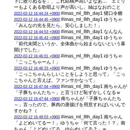
下に散りぬるを」、これ結構声高いよなあ… エミリ
ーもよくある歌唱より声が高いし、紬はなおのこと
#imas_ml_8th_day1 猪口令糖
2022-02-12 16:44:24 +0900
#imas_ml_8th_day1 ゆうちゃ
2022-02-12 16:44:45 +0900
「みんなの光を見たら、安心しました！」
#imas_ml_8th_day1 なんなん
2022-02-12 16:44:53 +0900
#imas_ml_8th_day1 ゆうちゃ
2022-02-12 16:45:43 +0900
「前代未聞というか、全体曲から始まらないという幕
開けでした」
#imas_ml_8th_day1 ゆうちゃ
2022-02-12 16:46:01 +0900
「こっこちゃーん！」
#imas_ml_8th_day1 ゆうちゃ
2022-02-12 16:46:33 +0900
「こっこちゃんらしいことをしようと思って」「こっ
こちゃんと言えば、ファンサかなって」
#imas_ml_8th_day1 南ちゃんが
2022-02-12 16:47:04 +0900
「子豚ちゃんたち～」と言うけど恥ずかしくなるｗ
南ちゃんが「子豚ちゃんたち
2022-02-12 16:47:44 +0900
～」言ったので、豚肉の唐揚げを用意すればいいんで
すかね？（
#imas_ml_8th_day1 南ちゃん
2022-02-12 16:49:03 +0900
「よどめいてるー！」ゆうちゃ「何て言った！？」南
ちゃん「よどめいてる…ゆらめいてる？」ｗ