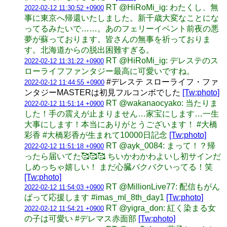
RT @HiRoMi_ig: わたくし、無
2022-02-12 11:30:52 +0900
事に東京へ帰還いたしました。新千歳大変なことにな
ってるみたいで……。あのフェリーイベント前夜の悪
夢が蘇っております。皆さんの無事を祈っておりま
す。北海道からの脱出困難すぎる。
RT @HiRoMi_ig: デレステのス
2022-02-12 11:31:22 +0900
ローライフファンタジー最高に可愛いですね。
#デレステ スローライフ・ファ
2022-02-12 11:44:55 +0900
ンタジーMASTERは初見フルコンボでした
[Tw:photo]
RT @wakanaocyako: 当たりま
2022-02-12 11:51:14 +0900
した！手の震えが止まりません…家宝にします…一生
大事にします！本当にありがとうございます！ #大橋
彩香 #大橋彩香が生まれて10000日記念
[Tw:photo]
RT @ayk_0084: まって！？帰
2022-02-12 11:51:18 +0900
ったら届いてた🥰🥰🥰 ちいかわかわよいし初サインだ
しめっちゃ嬉しい！ まだ心臓バクバクいってる！笑
[Tw:photo]
RT @MillionLive77: 配信もがん
2022-02-12 11:54:03 +0900
ばって応援します #imas_ml_8th_day1
[Tw:photo]
RT @yigra_don: 紅く染まる女
2022-02-12 11:54:21 +0900
の子は可愛い #デレマス赤面部
[Tw:photo]