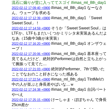
流石に煽りが堂に入っててスゴイ #imas_ml_8th_day1
#imas_ml_8th_day1 なーなさ
2022-02-12 17:09:40 +0900
ん、ウェーブを求める
#imas_ml_8th_day1 「Sweet
2022-02-12 17:12:39 +0900
Sweet Soul」！
そうか「Sweet Sweet Soul」は
2022-02-12 17:14:59 +0900
LTFか。LTFもまだいくつかミリシタ未実装あるんだよ
なあ（15曲中3曲が未実装）
#imas_ml_8th_day1 オンザウェ
2022-02-12 17:16:20 +0900
ーブ！
#imas_ml_8th_day1 基本座って
2022-02-12 17:20:06 +0900
見てるんだけど、絶対的Performerは自然と立ち上がっ
て腕振って見てた…
絶対的Performer、7thで聞いた
2022-02-12 17:21:03 +0900
ことでなおのこと好きになった感ある
#imas_ml_8th_day1 TIntMe!の
2022-02-12 17:22:54 +0900
中の人が並ぶと身長差やばいな…ｗ
#imas_ml_8th_day1 台詞パート
2022-02-12 17:24:38 +0900
やべえ
けーしゃま・ぽぽちゃん で身長
2022-02-12 17:25:15 +0900
25cm差か