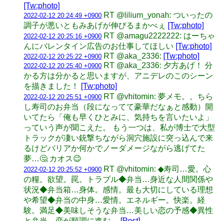
[Tw:photo]
RT @lilium_yonah: ついったの
2022-02-12 20:24:49 +0900
調子が悪いともみあげが伸びるまかべぇ
[Tw:photo]
RT @amagu2222222: はーちゃ
2022-02-12 20:25:16 +0900
んにバレンタイン広告のお仕事してほしい
[Tw:photo]
RT @aka_2336:
[Tw:photo]
2022-02-12 20:25:22 +0900
RT @aka_2336: 夕方あげ！ 分
2022-02-12 20:25:40 +0900
かる方は分かると思いますが、アニデレのこのシーン
を描きました！
[Tw:photo]
RT @vhitomin: 夢メモ。。ちら
2022-02-12 20:25:51 +0900
し寿司のお弁当（段になってて豪華だなぁと感動）開
いてたら「俺も早くひとみに、気持ちを言いたいよ」
っていう声が聞こえた。 もう一つは、私が博士で大型
トラックが凄い銃撃ちながら洞穴施設に突っ込んで来
るけどバリアか何かでノーダメージながら逃げてた
夢…🤔 カオス😉
RT @vhitomin: ◆寿司…愛。心
2022-02-12 20:25:52 +0900
の糧。欲望。罠。トラブル◆弁当…身近な人間関係や
状況◆弁当箱…身体。感情。最も大切にしている理想
や希望◆弁当の中身…愛情。エネルギー。快楽。経
験。満足◆美味しそうな弁当…美しい恋の予感◆異性
と弁当…恋が順調に進む…
[Post]