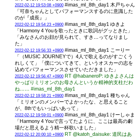
#imas_ml_8th_day1 木戸ちゃん
2022-02-12 19:53:08 +0900
「可奈ちゃんとしてパフォーマンスするのに意識した
のが『成長』」
#imas_ml_8th_day1 ゆきよ
2022-02-12 19:54:23 +0900
「Harmony 4 Youを歌ったときに歌詞がグッときた」
「みなさんのお顔が見られて、すき…ってなりまし
た」
#imas_ml_8th_day1 こーりー
2022-02-12 19:56:33 +0900
「（MUSIC JOURNEYで）4人で歌えるのがすごくう
れしくて」「僕についてきて、というオスカーの志を
込めてパフォーマンスさせていただきました」
RT @habaneroP: ゆきよさんは
2022-02-12 19:56:47 +0900
やっぱりミリオンのお母さんというか精神的支柱だわ
ね…… #imas_ml_8th_day1
#imas_ml_8th_day1 種ちゃん
2022-02-12 19:58:21 +0900
「ミリオンのメンバーでよかったな、と思えること
が、8thでもいっぱいあって」
#imas_ml_8th_day1 けーしゃま
2022-02-12 19:59:01 +0900
「Harmony 4 Youで言ってたように、ここは最高の劇
場だと思えるよう精一杯歌いました」
RT @katoh_daisuke: 道民はあ
2022-02-12 20:00:10 +0900