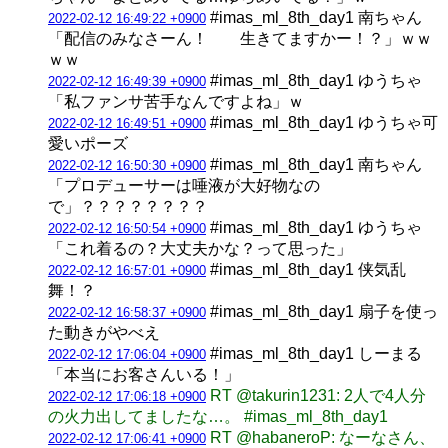
#imas_ml_8th_day1 南ちゃん
2022-02-12 16:49:22 +0900
「配信のみなさーん！ 生きてますかー！？」ｗｗ
ｗｗ
#imas_ml_8th_day1 ゆうちゃ
2022-02-12 16:49:39 +0900
「私ファンサ苦手なんですよね」ｗ
#imas_ml_8th_day1 ゆうちゃ可
2022-02-12 16:49:51 +0900
愛いポーズ
#imas_ml_8th_day1 南ちゃん
2022-02-12 16:50:30 +0900
「プロデューサーは唾液が大好物なの
で」？？？？？？？？
#imas_ml_8th_day1 ゆうちゃ
2022-02-12 16:50:54 +0900
「これ着るの？大丈夫かな？って思った」
#imas_ml_8th_day1 侠気乱
2022-02-12 16:57:01 +0900
舞！？
#imas_ml_8th_day1 扇子を使っ
2022-02-12 16:58:37 +0900
た動きがやべえ
#imas_ml_8th_day1 しーまる
2022-02-12 17:06:04 +0900
「本当にお客さんいる！」
RT @takurin1231: 2人で4人分
2022-02-12 17:06:18 +0900
の火力出してましたな…。 #imas_ml_8th_day1
RT @habaneroP: なーなさん、
2022-02-12 17:06:41 +0900