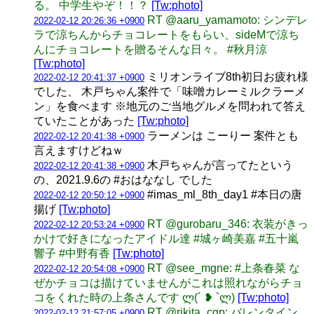
る。 中学生やぞ！！？
[Tw:photo]
RT @aaru_yamamoto: シンデレ
2022-02-12 20:26:36 +0900
ラで涼ちんからチョコレートをもらい、sideMで涼ち
んにチョコレートを贈るそんな日々。 #秋月涼
[Tw:photo]
ミリオンライブ8th初日お疲れ様
2022-02-12 20:41:37 +0900
でした、 木戸ちゃん案件で「味噌カレーミルクラーメ
ン」を食べます ※地元のご当地グルメを問われて答え
ていたことがあった
[Tw:photo]
ラーメンは こーりー 案件とも
2022-02-12 20:41:38 +0900
言えますけどねｗ
木戸ちゃんが言ってたという
2022-02-12 20:41:38 +0900
の、2021.9.6の #おはななし でした
#imas_ml_8th_day1 #本日の唐
2022-02-12 20:50:12 +0900
揚げ
[Tw:photo]
RT @gurobaru_346: 衣装がきっ
2022-02-12 20:53:24 +0900
かけで好きになったアイドル達 #城ヶ崎美嘉 #五十嵐
響子 #中野有香
[Tw:photo]
RT @see_mgne: #上条春菜 な
2022-02-12 20:54:08 +0900
ぜかチョコは描けていませんがこれは照れながらチョ
コをくれた時の上条さんです ლ(´ ❥ `ლ)
[Tw:photo]
RT @rikita_cgp: バレンタイン
2022-02-12 21:57:05 +0900