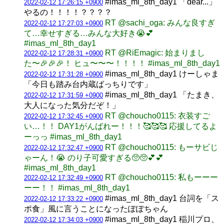
#imas_ml_8th_day1 「dear...」
2022-02-12 17:26:15 +0900
やるの！！！！？？？？
RT @sachi_oga: みんな良すぎ
2022-02-12 17:27:03 +0900
て…幸せすぎる…みんな大好き😭💕
#imas_ml_8th_day1
RT @RiEmagic: 始まりまし
2022-02-12 17:28:31 +0900
た〜🎉🎉🎉！ ヒュ〜〜〜！！！！ #imas_ml_8th_day1
#imas_ml_8th_day1 けーしゃま
2022-02-12 17:31:28 +0900
「今日も踏み台内蔵ばっちりです」
#imas_ml_8th_day1 「たまき、
2022-02-12 17:31:59 +0900
大人になった気分だぞ！」
RT @choucho0115: 衣装すご
2022-02-12 17:32:45 +0900
い…！！ DAY1がんばれー！！！🥰🥰🥰 応援してるよ
ーっっ #imas_ml_8th_day1
RT @choucho0115: もーサビじ
2022-02-12 17:32:47 +0900
ゃーん！😭 のり子可愛すぎる🥺🥺💕💕
#imas_ml_8th_day1
RT @choucho0115: 私もーーー
2022-02-12 17:32:49 +0900
ーー！！ #imas_ml_8th_day1
#imas_ml_8th_day1 台詞を「ス
2022-02-12 17:33:22 +0900
ポ食」風に言うことになったぽぽちゃん
#imas_ml_8th_day1 稲川プロ、
2022-02-12 17:34:03 +0900