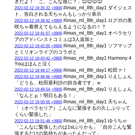
きだよ！ こ、こんな感じ？」😇😇😇😇
#imas_ml_8th_day1 ダイジェス
2022-02-12 19:35:32 +0900
ト、告白される天ちゃんもしっかり表示
#imas_ml_8th_day1 ログボの美
2022-02-12 19:38:42 +0900
咲ちゃ着替えてもらえるようになるの！？
#imas_ml_8th_day1 オペラセリ
2022-02-12 19:41:07 +0900
アのアドバンストコミュは3人追加と
#imas_ml_8th_day1 ソフマップ
2022-02-12 19:42:00 +0900
とミリオンライブのコラボと
#imas_ml_8th_day1 Harmony 4
2022-02-12 19:43:42 +0900
Youはほんと泣く
#imas_ml_8th_day1 松田ァ！
2022-02-12 19:49:17 +0900
#imas_ml_8th_day1 りえしょん
2022-02-12 19:49:46 +0900
「どうも、松田亜利沙の担当者です」ｗ
#imas_ml_8th_day1 りえしょん
2022-02-12 19:49:54 +0900
「なんとぉ！明日もある！」
#imas_ml_8th_day1 天ちゃん
2022-02-12 19:50:55 +0900
「（オペラセリア）こんなに緊張するの久しぶりって
くらい緊張した」
#imas_ml_8th_day1 ゆうちゃ
2022-02-12 19:51:48 +0900
「こんなに緊張したのは1stぶりかも」「自分こんな緊
張するだけの気持ちがあったんだって」