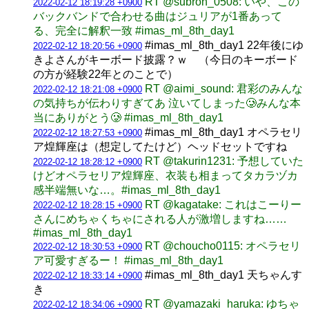
RT @subroh_0508: いや、この
2022-02-12 18:19:28 +0900
バックバンドで合わせる曲はジュリアが1番あって
る、完全に解釈一致 #imas_ml_8th_day1
#imas_ml_8th_day1 22年後にゆ
2022-02-12 18:20:56 +0900
きよさんがキーボード披露？ｗ （今日のキーボード
の方が経験22年とのことで）
RT @aimi_sound: 君彩のみんな
2022-02-12 18:21:08 +0900
の気持ちが伝わりすぎてあ 泣いてしまった🥲みんな本
当にありがとう🥲 #imas_ml_8th_day1
#imas_ml_8th_day1 オペラセリ
2022-02-12 18:27:53 +0900
ア煌輝座は（想定してたけど）ヘッドセットですね
RT @takurin1231: 予想していた
2022-02-12 18:28:12 +0900
けどオペラセリア煌輝座、衣装も相まってタカラヅカ
感半端無いな…。#imas_ml_8th_day1
RT @kagatake: これはこーりー
2022-02-12 18:28:15 +0900
さんにめちゃくちゃにされる人が激増しますね……
#imas_ml_8th_day1
RT @choucho0115: オペラセリ
2022-02-12 18:30:53 +0900
ア可愛すぎるー！ #imas_ml_8th_day1
#imas_ml_8th_day1 天ちゃんす
2022-02-12 18:33:14 +0900
き
RT @yamazaki_haruka: ゆちゃ
2022-02-12 18:34:06 +0900