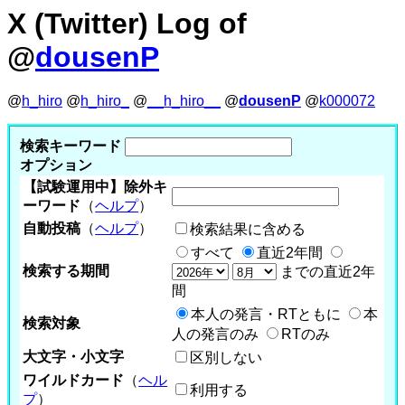
X (Twitter) Log of
@
dousenP
@
h_hiro
@
h_hiro_
@
__h_hiro__
@
dousenP
@
k000072
検索キーワード
オプション
【試験運用中】除外キ
ーワード
（
ヘルプ
）
自動投稿
（
ヘルプ
）
検索結果に含める
すべて
直近2年間
検索する期間
までの直近2年
間
本人の発言・RTともに
本
検索対象
人の発言のみ
RTのみ
大文字・小文字
区別しない
ワイルドカード
（
ヘル
利用する
プ
）