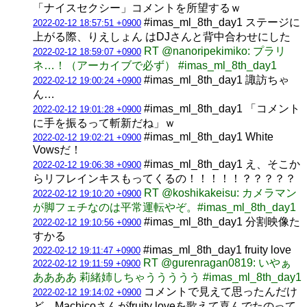
「ナイスセクシー」コメントを所望するｗ
#imas_ml_8th_day1 ステージに
2022-02-12 18:57:51 +0900
上がる際、りえしょん はDJさんと背中合わせにした
RT @nanoripekimiko: プラリ
2022-02-12 18:59:07 +0900
ネ…！（アーカイブで必ず） #imas_ml_8th_day1
#imas_ml_8th_day1 諏訪ちゃ
2022-02-12 19:00:24 +0900
ん…
#imas_ml_8th_day1 「コメント
2022-02-12 19:01:28 +0900
に手を振るって斬新だね」ｗ
#imas_ml_8th_day1 White
2022-02-12 19:02:21 +0900
Vowsだ！
#imas_ml_8th_day1 え、そこか
2022-02-12 19:06:38 +0900
らリフレインキスもってくるの！！！！！？？？？？
RT @koshikakeisu: カメラマン
2022-02-12 19:10:20 +0900
が脚フェチなのは平常運転やぞ。#imas_ml_8th_day1
#imas_ml_8th_day1 分割映像た
2022-02-12 19:10:56 +0900
すかる
#imas_ml_8th_day1 fruity love
2022-02-12 19:11:47 +0900
RT @gurenragan0819: いやぁ
2022-02-12 19:11:59 +0900
ああああ 莉緒姉しちゃううううう #imas_ml_8th_day1
コメントで見えて思ったんだけ
2022-02-12 19:14:02 +0900
ど、Machicoさんがfruity loveを歌えて喜んでたのって