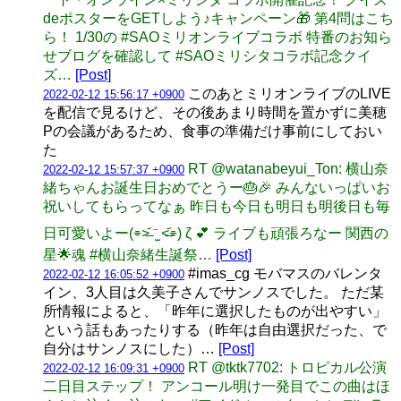
deポスターをGETしよう♪キャンペーン🎁 第4問はこち
ら！ 1/30の #SAOミリオンライブコラボ 特番のお知ら
せブログを確認して #SAOミリシタコラボ記念クイ
ズ…
[Post]
このあとミリオンライブのLIVE
2022-02-12 15:56:17 +0900
を配信で見るけど、その後あまり時間を置かずに美穂
Pの会議があるため、食事の準備だけ事前にしておい
た
RT @watanabeyui_Ton: 横山奈
2022-02-12 15:57:37 +0900
緒ちゃんお誕生日おめでとうー🎂🎉 みんないっぱいお
祝いしてもらってなぁ 昨日も今日も明日も明後日も毎
日可愛いよー(⌯˃̶᷄ ⁻̫ ˂̶᷄⌯) ζ 💕 ライブも頑張ろなー 関西の
星🌟魂 #横山奈緒生誕祭…
[Post]
#imas_cg モバマスのバレンタ
2022-02-12 16:05:52 +0900
イン、3人目は久美子さんでサンノスでした。 ただ某
所情報によると、「昨年に選択したものが出やすい」
という話もあったりする（昨年は自由選択だった、で
自分はサンノスにした）…
[Post]
RT @tktk7702: トロピカル公演
2022-02-12 16:09:31 +0900
二日目ステップ！ アンコール明け一発目でこの曲はほ