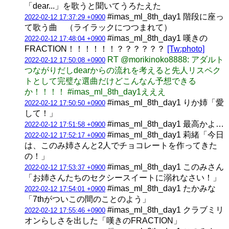
「dear...」を歌うと聞いてうろたえた
#imas_ml_8th_day1 階段に座っ
2022-02-12 17:37:29 +0900
て歌う曲 （ライラックにつつまれて）
#imas_ml_8th_day1 嘆きの
2022-02-12 17:48:04 +0900
FRACTION！！！！！！？？？？？？
[Tw:photo]
RT @morikinoko8888: アダルト
2022-02-12 17:50:08 +0900
つながりだしdearからの流れを考えると先人リスペク
トとして完璧な選曲だけどこんなん予想できる
か！！！！ #imas_ml_8th_day1えええ
#imas_ml_8th_day1 りか姉「愛
2022-02-12 17:50:50 +0900
して！」
#imas_ml_8th_day1 最高かよ…
2022-02-12 17:51:58 +0900
#imas_ml_8th_day1 莉緒「今日
2022-02-12 17:52:17 +0900
は、このみ姉さんと2人でチョコレートを作ってきた
の！」
#imas_ml_8th_day1 このみさん
2022-02-12 17:53:37 +0900
「お姉さんたちのセクシースイートに溺れなさい！」
#imas_ml_8th_day1 たかみな
2022-02-12 17:54:01 +0900
「7thがついこの間のことのよう」
#imas_ml_8th_day1 クラブミリ
2022-02-12 17:55:46 +0900
オンらしさを出した「嘆きのFRACTION」