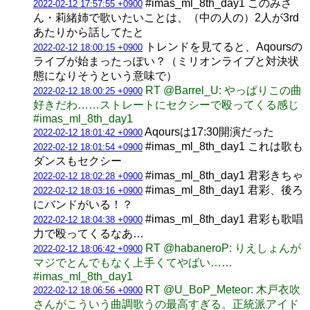
#imas_ml_8th_day1 このみさ
2022-02-12 17:57:55 +0900
ん・莉緒姉で歌いたいことは、（中の人の）2人が3rd
あたりから話してたと
トレンドを見てると、Aqoursの
2022-02-12 18:00:15 +0900
ライブが始まったっぽい？（ミリオンライブと対決状
態になりそうという意味で）
RT @Barrel_U: やっぱりこの曲
2022-02-12 18:00:25 +0900
好きだわ……ストレートにセクシーで殴ってくる感じ
#imas_ml_8th_day1
Aqoursは17:30開演だった
2022-02-12 18:01:42 +0900
#imas_ml_8th_day1 これは歌も
2022-02-12 18:01:54 +0900
ダンスもセクシー
#imas_ml_8th_day1 君彩きちゃ
2022-02-12 18:02:28 +0900
#imas_ml_8th_day1 君彩、後ろ
2022-02-12 18:03:16 +0900
にバンドがいる！？
#imas_ml_8th_day1 君彩も歌唱
2022-02-12 18:04:38 +0900
力で殴ってくるなあ…
RT @habaneroP: りえしょんが
2022-02-12 18:06:42 +0900
マジでとんでもなく上手くてやばい……
#imas_ml_8th_day1
RT @U_BoP_Meteor: 木戸衣吹
2022-02-12 18:06:56 +0900
さんがこういう曲調歌うの最高すぎる。正統派アイド