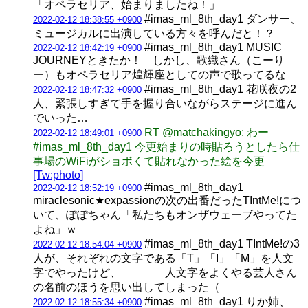
「オペラセリア、始まりましたね！」
#imas_ml_8th_day1 ダンサー、
2022-02-12 18:38:55 +0900
ミュージカルに出演している方々を呼んだと！？
#imas_ml_8th_day1 MUSIC
2022-02-12 18:42:19 +0900
JOURNEYときたか！ しかし、歌織さん（こーり
ー）もオペラセリア煌輝座としての声で歌ってるな
#imas_ml_8th_day1 花咲夜の2
2022-02-12 18:47:32 +0900
人、緊張しすぎて手を握り合いながらステージに進ん
でいった…
RT @matchakingyo: わー
2022-02-12 18:49:01 +0900
#imas_ml_8th_day1 今更始まりの時貼ろうとしたら仕
事場のWiFiがショボくて貼れなかった絵を今更
[Tw:photo]
#imas_ml_8th_day1
2022-02-12 18:52:19 +0900
miraclesonic★expassionの次の出番だったTIntMe!につ
いて、ぽぽちゃん「私たちもオンザウェーブやってた
よね」ｗ
#imas_ml_8th_day1 TIntMe!の3
2022-02-12 18:54:04 +0900
人が、それぞれの文字である「T」「I」「M」を人文
字でやったけど、 人文字をよくやる芸人さん
の名前のほうを思い出してしまった（
#imas_ml_8th_day1 りか姉、
2022-02-12 18:55:34 +0900