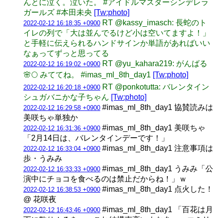
んとに泣く。泣いた。 #アイドルマスターシンデレラ
ガールズ #本田未央
[Tw:photo]
RT @kassy_imasch: 長蛇のト
2022-02-12 16:18:35 +0900
イレの列で「大は並んでるけど小は空いてますよ！」
と手軽に伝えられるハンドサインか単語があればいい
なぁってずっと思ってる
RT @yu_kahara219: がんばる
2022-02-12 16:19:02 +0900
🌸🌕 みててね。 #imas_ml_8th_day1
[Tw:photo]
RT @ponkotutta: バレンタイン
2022-02-12 16:20:18 +0900
シュガバニかな子ちゃん
[Tw:photo]
#imas_ml_8th_day1 協賛読みは
2022-02-12 16:29:58 +0900
美咲ちゃ単独か
#imas_ml_8th_day1 美咲ちゃ
2022-02-12 16:31:36 +0900
「2月14日は、バレンタインデーです！」
#imas_ml_8th_day1 注意事項は
2022-02-12 16:33:04 +0900
歩・うみみ
#imas_ml_8th_day1 うみみ「公
2022-02-12 16:33:33 +0900
演中にチョコを食べるのは禁止だからね！」ｗ
#imas_ml_8th_day1 点火した！
2022-02-12 16:38:53 +0900
@ 花咲夜
#imas_ml_8th_day1 「百花は月
2022-02-12 16:43:46 +0900