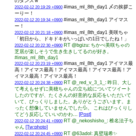
のダンスｗ
#imas_ml_8th_day1 〆の挨拶こ
2022-02-12 20:19:29 +0900
ーりー！
#imas_ml_8th_day1 アイマス
2022-02-12 20:19:34 +0900
ー！
#imas_ml_8th_day1 美咲ちゃ
2022-02-12 20:21:18 +0900
「初日から、ドキドキがいっぱいの1日でしたね！」
RT @bgizu: ちかぺ美咲ちゃの
2022-02-12 20:22:30 +0900
芝居が楽しそうで生き生きしてるのが好き。
#imas_ml_8th_day1
#imas_ml_8th_day1 アイマス最
2022-02-12 20:23:19 +0900
高！アイマス最高！アイマス最高！アイマス最高！ア
イマス最高！アイマス最高！
RT @_red_v_3_1_: 昨日、大し
2022-02-12 20:24:38 +0900
て考えもせずに美穂ちゃんの立ち絵についてツイート
したのですが、たくさんの好意的な反応をいただいて
いて、びっくりしました。ありがとうございます。ま
ったく想像していませんでした💦。 これはびっくりし
てどう反応していいのかわ…
[Post]
RT @_nekoshisho_: 椎名法子ち
2022-02-12 20:24:41 +0900
ゃん
[Tw:photo]
RT @63adol: 真壁瑞希✨
2022-02-12 20:24:45 +0900