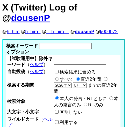
X (Twitter) Log of
@
dousenP
@
h_hiro
@
h_hiro_
@
__h_hiro__
@
dousenP
@
k000072
検索キーワード
オプション
【試験運用中】除外キ
ーワード
（
ヘルプ
）
自動投稿
（
ヘルプ
）
検索結果に含める
すべて
直近2年間
検索する期間
までの直近2年
間
本人の発言・RTともに
本
検索対象
人の発言のみ
RTのみ
大文字・小文字
区別しない
ワイルドカード
（
ヘル
利用する
プ
）