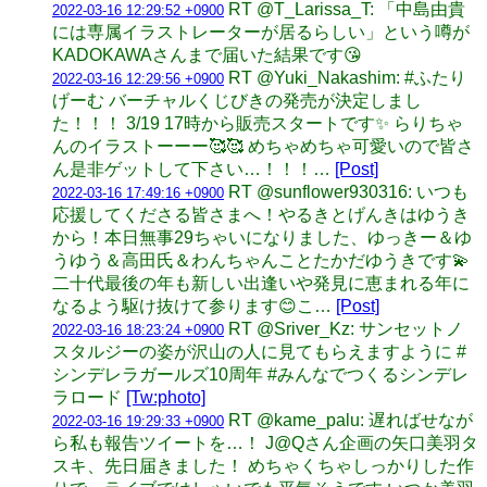
RT @T_Larissa_T: 「中島由貴
2022-03-16 12:29:52 +0900
には専属イラストレーターが居るらしい」という噂が
KADOKAWAさんまで届いた結果です😘
RT @Yuki_Nakashim: #ふたり
2022-03-16 12:29:56 +0900
げーむ バーチャルくじびきの発売が決定しまし
た！！！ 3/19 17時から販売スタートです✨ らりちゃ
んのイラストーーー🥰🥰 めちゃめちゃ可愛いので皆さ
ん是非ゲットして下さい…！！！…
[Post]
RT @sunflower930316: いつも
2022-03-16 17:49:16 +0900
応援してくださる皆さまへ！やるきとげんきはゆうき
から！本日無事29ちゃいになりました、ゆっきー＆ゆ
うゆう＆高田氏＆わんちゃんことたかだゆうきです💫
二十代最後の年も新しい出逢いや発見に恵まれる年に
なるよう駆け抜けて参ります😊こ…
[Post]
RT @Sriver_Kz: サンセットノ
2022-03-16 18:23:24 +0900
スタルジーの姿が沢山の人に見てもらえますように #
シンデレラガールズ10周年 #みんなでつくるシンデレ
ラロード
[Tw:photo]
RT @kame_palu: 遅ればせなが
2022-03-16 19:29:33 +0900
ら私も報告ツイートを…！ J@Qさん企画の矢口美羽タ
スキ、先日届きました！ めちゃくちゃしっかりした作