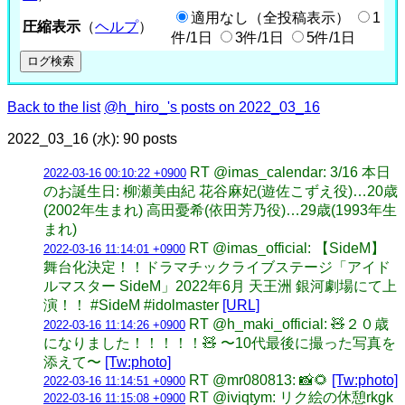
適用なし（全投稿表示）
1
圧縮表示
（
ヘルプ
）
件/1日
3件/1日
5件/1日
Back to the list
@h_hiro_'s posts on 2022_03_16
2022_03_16 (水): 90 posts
RT @imas_calendar: 3/16 本日
2022-03-16 00:10:22 +0900
のお誕生日: 柳瀬美由紀 花谷麻妃(遊佐こずえ役)…20歳
(2002年生まれ) 高田憂希(依田芳乃役)…29歳(1993年生
まれ)
RT @imas_official: 【SideM】
2022-03-16 11:14:01 +0900
舞台化決定！！ドラマチックライブステージ「アイド
ルマスター SideM」2022年6月 天王洲 銀河劇場にて上
演！！ #SideM #idolmaster
[URL]
RT @h_maki_official: 🧸２０歳
2022-03-16 11:14:26 +0900
になりました！！！！！🧸 〜10代最後に撮った写真を
添えて〜
[Tw:photo]
RT @mr080813: 📸🌻
[Tw:photo]
2022-03-16 11:14:51 +0900
RT @iviqtym: リク絵の休憩rkgk
2022-03-16 11:15:08 +0900