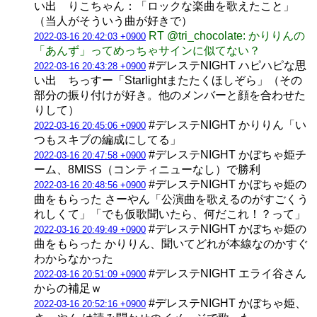
い出 りこちゃん：「ロックな楽曲を歌えたこと」
（当人がそういう曲が好きで）
RT @tri_chocolate: かりりんの
2022-03-16 20:42:03 +0900
「あんず」ってめっちゃサインに似てない？
#デレステNIGHT ハピハピな思
2022-03-16 20:43:28 +0900
い出 ちっすー「Starlightまたたくほしぞら」（その
部分の振り付けが好き。他のメンバーと顔を合わせた
りして）
#デレステNIGHT かりりん「い
2022-03-16 20:45:06 +0900
つもスキブの編成にしてる」
#デレステNIGHT かぼちゃ姫チ
2022-03-16 20:47:58 +0900
ーム、8MISS（コンティニューなし）で勝利
#デレステNIGHT かぼちゃ姫の
2022-03-16 20:48:56 +0900
曲をもらった さーやん「公演曲を歌えるのがすごくう
れしくて」「でも仮歌聞いたら、何だこれ！？って」
#デレステNIGHT かぼちゃ姫の
2022-03-16 20:49:49 +0900
曲をもらった かりりん、聞いてどれが本線なのかすぐ
わからなかった
#デレステNIGHT エライ谷さん
2022-03-16 20:51:09 +0900
からの補足ｗ
#デレステNIGHT かぼちゃ姫、
2022-03-16 20:52:16 +0900