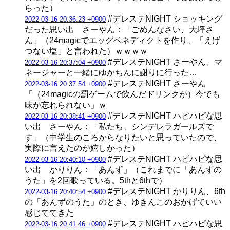
らった）
#デレステNIGHT ショッキング
2022-03-16 20:36:23 +0900
だった思い出 さーやん：「ごめんなさい、大坪さ
ん」（24magicでエッグベネディクトを作り、「えげ
つない塩」と言われた）ｗｗｗｗ
#デレステNIGHT さーやん、マ
2022-03-16 20:37:04 +0900
ネージャーと一緒にゆかちんに謝りに行った…
#デレステNIGHT さーやん
2022-03-16 20:37:54 +0900
「（24magicの罰ゲームで飲んだドリンクが）今でも
味が忘れられない」ｗ
#デレステNIGHT ハピハピな思
2022-03-16 20:38:41 +0900
い出 さーやん：「私たち、シンデレラガールズで
す」（中学生のころからなりたいと思っていたので、
実際に言えたのが嬉しかった）
#デレステNIGHT ハピハピな思
2022-03-16 20:40:10 +0900
い出 かりりん：「あんず」（これまでに「あんずの
うた」を2回歌っている。5thと6thで）
#デレステNIGHT かりりん、6th
2022-03-16 20:40:54 +0900
の「あんずのうた」のとき、ゆきんこのおかげでいい
感じでできた
#デレステNIGHT ハピハピな思
2022-03-16 20:41:46 +0900