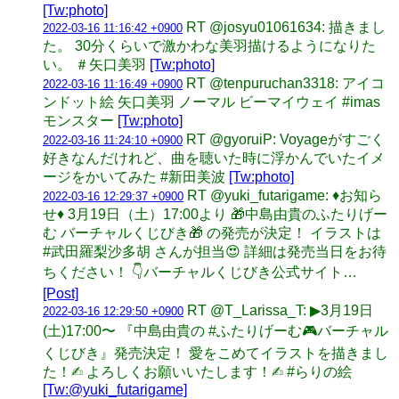
[Tw:photo]
RT @josyu01061634: 描きまし
2022-03-16 11:16:42 +0900
た。 30分くらいで激かわな美羽描けるようになりた
い。 ＃矢口美羽
[Tw:photo]
RT @tenpuruchan3318: アイコ
2022-03-16 11:16:49 +0900
ンドット絵 矢口美羽 ノーマル ビーマイウェイ #imas
モンスター
[Tw:photo]
RT @gyoruiP: Voyageがすごく
2022-03-16 11:24:10 +0900
好きなんだけれど、曲を聴いた時に浮かんでいたイメ
ージをかいてみた #新田美波
[Tw:photo]
RT @yuki_futarigame: ♦️お知ら
2022-03-16 12:29:37 +0900
せ♦️ 3月19日（土）17:00より 🎁中島由貴のふたりげー
む バーチャルくじびき🎁 の発売が決定！ イラストは
#武田羅梨沙多胡 さんが担当😍 詳細は発売当日をお待
ちください！ 👇バーチャルくじびき公式サイト…
[Post]
RT @T_Larissa_T: ▶3月19日
2022-03-16 12:29:50 +0900
(土)17:00〜 『中島由貴の #ふたりげーむ🎮バーチャル
くじびき』発売決定！ 愛をこめてイラストを描きまし
た！✍︎ よろしくお願いいたします！✍︎ #らりの絵
[Tw:@yuki_futarigame]