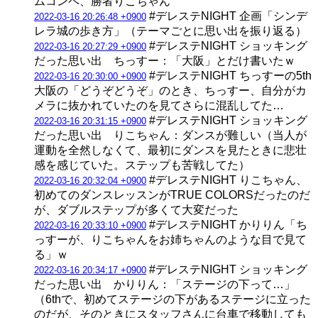
ムコンペ、勝者りこちゃん
#デレステNIGHT 企画「シンデ
2022-03-16 20:26:48 +0900
レラ城の歩き方」（テーマごとに思い出を振り返る）
#デレステNIGHT ショッキング
2022-03-16 20:27:29 +0900
だった思い出 ちっすー：「大阪」とだけ書いたｗ
#デレステNIGHT ちっすーの5th
2022-03-16 20:30:00 +0900
大阪の「どうぞどうぞ」のとき、ちっすー、自分がカ
メラに抜かれていたのを見てさらに混乱してた…
#デレステNIGHT ショッキング
2022-03-16 20:31:15 +0900
だった思い出 りこちゃん：ダンスが難しい（当人が
運動を全然しなくて、最初にダンスを見たときに悲壮
感を感じていた。ステップも苦戦してた）
#デレステNIGHT りこちゃん、
2022-03-16 20:32:04 +0900
初めてのダンスレッスンがTRUE COLORSだったのだ
が、ダブルステップが多くて大変だった
#デレステNIGHT かりりん「ち
2022-03-16 20:33:10 +0900
っすーが、りこちゃんをお姉ちゃんのような目で見て
る」ｗ
#デレステNIGHT ショッキング
2022-03-16 20:34:17 +0900
だった思い出 かりりん：「ステージの下って…」
（6thで、初めてステージの下があるステージに立った
のだが、そのときにスタッフさんに台車で移動しても