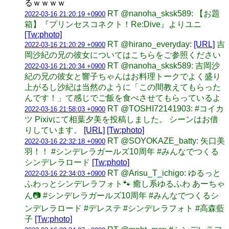
るｗｗｗｗ
RT @nanoha_sksk589: 【お題
2022-03-16 21:20:19 +0900
箱】『プリンセスコネクト！Re:Dive』よりユニ
[Tw:photo]
RT @hirano_everyday:
[URL]
吉
2022-03-16 21:20:29 +0900
岡沙紀の兄の彼女についてはこちらをご参照ください
RT @nanoha_sksk589: 吉岡沙
2022-03-16 21:20:34 +0900
紀の兄の彼女と響子ちゃんはお料理トークでよく盛り
上がるし沙紀は当然のように「この間教えてもらった
んです！」て感じでご飯を食べさせてもらっているよ
RT @TOSHI72141903: #コイカ
2022-03-16 21:58:03 +0900
ツ Pixivにて相葉夕美を投稿しました。 シーンはお借
りしています。
[URL]
[Tw:photo]
RT @SOYOKAZE_batty: 矢口美
2022-03-16 22:32:18 +0900
羽！！ #シンデレラガールズ10周年 #みんなでつくる
シンデレラロード
[Tw:photo]
RT @Arisu_T_ichigo: ゆるっと
2022-03-16 22:34:03 +0900
ふわっとシンデレラフォト🐾 癒し系ゆるふわ あーちゃ
ん📷️ #シンデレラガールズ10周年 #みんなでつくるシ
ンデレラロード #デレステ #シンデレラフォト #高森藍
子
[Tw:photo]