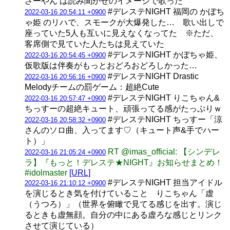
さーやん は読み聞かせのイメージで歌った
#デレステNIGHT 福岡の かぼち
2022-03-16 20:54:11 +0900
ゃ姫 のリハで、スモークが大爆発した… 歌い出しで
座っていた5人も互いに見えなくなってた ※ただ、
客席側で見ていた人たちは見えていた
#デレステNIGHT かぼちゃ姫、
2022-03-16 20:54:45 +0900
仮歌版は伴奏がもっとおどろおどろしかった…
#デレステNIGHT Drastic
2022-03-16 20:56:16 +0900
Melodyチームの罰ゲーム：超絶Cute
#デレステNIGHT りこちゃん&
2022-03-16 20:57:47 +0900
ちっすーの超絶キュート、頑張ってる感がたっぷりｗ
#デレステNIGHT ちっすー「涼
2022-03-16 20:58:32 +0900
さんのソロ曲、入ってます♡（キュート声&手でハー
ト）」
RT @imas_official: 【シンデレ
2022-03-16 21:05:24 +0900
ラ】『もっと！デレステ★NIGHT』お知らせまとめ！
#idolmaster
[URL]
#デレステNIGHT 担当アイドル
2022-03-16 21:10:12 +0900
を演じるとき気を付けていること りこちゃん「虚
（うつろ）」（世界を俯瞰で見てる感じを出す。演じ
るときも虚無顔。自分の中にある虚ろな感じとリンク
させて演じている）