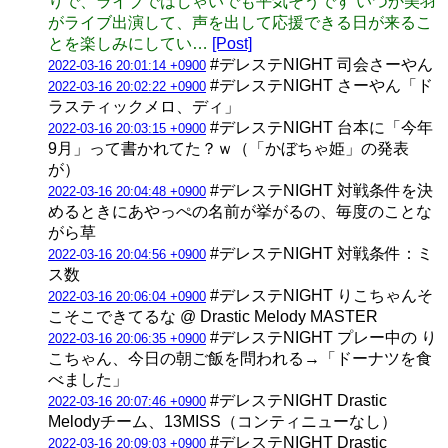
りで、ライブではしゃいでも平気そうです いつか美羽
がライブ出演して、声を出して応援できる日が来るこ
とを楽しみにしてい…
[Post]
#デレステNIGHT 司会さーやん
2022-03-16 20:01:14 +0900
#デレステNIGHT さーやん「ド
2022-03-16 20:02:22 +0900
ラスティックメロ、ディ」
#デレステNIGHT 台本に「今年
2022-03-16 20:03:15 +0900
9月」って書かれてた？ｗ（「かぼちゃ姫」の発表
が）
#デレステNIGHT 対戦条件を決
2022-03-16 20:04:48 +0900
めるときにあやっぺの名前が挙がるの、毎度のことな
がら草
#デレステNIGHT 対戦条件：ミ
2022-03-16 20:04:56 +0900
ス数
#デレステNIGHT りこちゃんそ
2022-03-16 20:06:04 +0900
こそこできてるな @ Drastic Melody MASTER
#デレステNIGHT プレー中の り
2022-03-16 20:06:35 +0900
こちゃん、今日の朝ご飯を問われる→「ドーナツを食
べました」
#デレステNIGHT Drastic
2022-03-16 20:07:46 +0900
Melodyチーム、13MISS（コンティニューなし）
#デレステNIGHT Drastic
2022-03-16 20:09:03 +0900