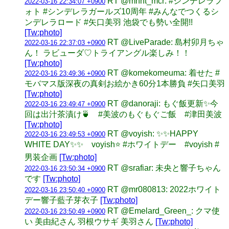
RT @mnht_mcr: #シンデレラフ
2022-03-16 22:34:07 +0900
ォト #シンデレラガールズ10周年 #みんなでつくるシ
ンデレラロード #矢口美羽 池袋でも勢い全開!!
[Tw:photo]
RT @LiveParade: 島村卯月ちゃ
2022-03-16 22:37:03 +0900
ん！ ラビューダ♡トライアングル楽しみ！！
[Tw:photo]
RT @komekomeuma: 着せた #
2022-03-16 23:49:36 +0900
モバマス版深夜の真剣お絵かき60分1本勝負 #矢口美羽
[Tw:photo]
RT @danoraji: もぐ飯更新✨今
2022-03-16 23:49:47 +0900
回は出汁茶漬け🍵 #美波のもぐもぐご飯 #津田美波
[Tw:photo]
RT @voyish: ✨✨HAPPY
2022-03-16 23:49:53 +0900
WHITE DAY✨✨ voyish⭐️ #ホワイトデー #voyish #
男装企画
[Tw:photo]
RT @srafiar: 未央と響子ちゃん
2022-03-16 23:50:34 +0900
です
[Tw:photo]
RT @mr080813: 2022ホワイト
2022-03-16 23:50:40 +0900
デー響子藍子芽衣子
[Tw:photo]
RT @Emelard_Green_: クマ使
2022-03-16 23:50:49 +0900
い 美由紀さん 羽根ウサギ 美羽さん
[Tw:photo]