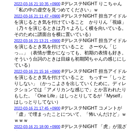
#デレステNIGHT りこちゃん
2022-03-16 21:10:35 +0900
「私の中の虚空を見つめてください」ｗ
#デレステNIGHT 担当アイドル
2022-03-16 21:11:47 +0900
を演じるとき気を付けていること かりりん「視線」
（乃々を演じるときは乃々よろしく横を向いている。
そのために譜面台を横に置いている）
#デレステNIGHT 担当アイドル
2022-03-16 21:13:21 +0900
を演じるとき気を付けていること さーやん「じ
っ…」（表情が豊かになっても、初期の表情も好き。
そういう台詞のときは目線も初期関ちゃんの感じにし
ている）
#デレステNIGHT 担当アイドル
2022-03-16 21:15:16 +0900
を演じるとき気を付けていること ちっすー「しっと
りしない」（かっこよさを出していくために。ディレ
クションでは「アメリカンな感じで」とか言われたり
もした。「One Life」はしっとりしてるが「Myself」
はしっとりしてない）
#デレステNIGHT コメントが
2022-03-16 21:17:45 +0900
「虚」で埋まったことについて、「怖いんだけど」ｗ
ｗｗｗ
#デレステNIGHT 「虎」が混ざ
2022-03-16 21:18:00 +0900