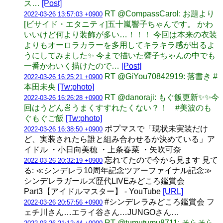
ス…
[Post]
RT @CompassCarol: お題より
2022-03-26 13:57:03 +0900
[ビサイド・エタニティ]五十嵐響子ちゃんです。 かわ
いいけど何より装飾が多い…！！！ 今回は本来の衣装
よりもオーロラカラーを多用してキラキラ感が出るよ
うにしてみました✨ 今まで描いた響子ちゃんの中でも
一番かわいく描けたので…
[Post]
RT @GiYou70842919: 落書き #
2022-03-26 16:25:21 +0900
本田未央
[Tw:photo]
RT @danoraji: もぐ飯更新✨✨今
2022-03-26 16:26:28 +0900
回はうどん🍜うまくすすれたくない？！ #美波のも
ぐもぐご飯
[Tw:photo]
ポプマスで「現状未実装だけ
2022-03-26 16:38:50 +0900
ど、実装されたら誰と組み合わせるか決めている」ア
イドル ・小日向美穂 ・上条春菜 ・矢吹可奈
忘れてたので今から見ます 見て
2022-03-26 20:32:19 +0900
る: ≪シンデレラ10周年記念ツアーファイナル記念≫
シンデレラガールズ歴代LIVEみどころ鑑賞会
Part3【アイドルマスター】 - YouTube
[URL]
#シンデレラみどころ鑑賞会 フ
2022-03-26 20:57:56 +0900
ェチ川さん…エライ谷さん…JUNGOさん…
RT @tumutumu8711: そらそら