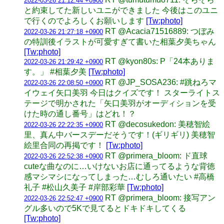
2022-03-26 21:12:44 +0900
と約束してた新しいユニができました 今後はこのユニ
で行くのでよろしくお願いします
[Tw:photo]
RT @Acacia71516889: つぼみ
2022-03-26 21:27:18 +0900
の特訓後イラストが可愛すぎて書いた相葉夕美ちゃん
[Tw:photo]
RT @kyon80s: P「24本ありま
2022-03-26 21:29:42 +0900
す。」 #相葉夕美
[Tw:photo]
RT @JP_SOSA236: #跳ねろマ
2022-03-26 22:08:50 +0900
イウェイ矢口美羽 今日はクイズです！ スターライトス
テージで明かされた「矢口美羽がオーディションを受
けた時の通し番号」はどれ！？
RT @decosukedon: 美穂智絵
2022-03-26 22:22:35 +0900
里、真ん中バースデーだそうです！(ギリギリ) 美穂智
絵里合同の再掲です！
[Tw:photo]
RT @primera_bloom: ド直球
2022-03-26 22:52:38 +0900
cuteな曲なのに…いけないお店に通ってるような背徳
感マシマシになってしまった…むしろ通いたい #高橋
礼子 #松山久美子 #岸部彩華
[Tw:photo]
RT @primera_bloom: 接写アン
2022-03-26 22:52:47 +0900
グル多いので5Kで見てるとドキドキしてくる
[Tw:photo]