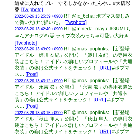
編成に入れてプレーするしかなかったんや… #大橋彩
香
[Tw:photo]
RT @ic_6cha: ポプマス楽しみ
2022-03-26 13:25:39 +0900
で勢いだけで描いた。
[Tw:photo]
RT @mineda_mayu: #GUMI ち
2022-03-26 13:42:40 +0900
ゃんアナログ✍️🐱 ライブ衣装めっちゃ可愛い大好き
[Tw:photo]
RT @imas_poplinks: 【新登場
2022-03-26 13:43:09 +0900
アイドル「姫川 友紀」公開♪】 「姫川 友紀」の専用衣
装はこちら！ アイドルの詳しいプロフィールや「共通
衣装」の姿は公式サイトをチェック！
[URL]
#ポプマ
ス…
[Post]
RT @imas_poplinks: 【新登場
2022-03-26 13:43:12 +0900
アイドル「永吉 昴」公開♪】 「永吉 昴」の専用衣装は
こちら！ アイドルの詳しいプロフィールや「共通衣
装」の姿は公式サイトをチェック！
[URL]
#ポプマ
ス…
[Post]
RT @imas_poplinks: 【新登場
2022-03-26 13:43:15 +0900
アイドル「秋山 隼人」公開♪】 「秋山 隼人」の専用衣
装はこちら！ アイドルの詳しいプロフィールや「共通
衣装」の姿は公式サイトをチェック！
[URL]
#ポプマ