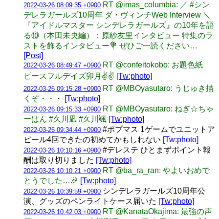
RT @imas_columbia: ／ #シン
2022-03-26 08:09:35 +0900
デレラガールズ10周年 ダ・ヴィンチWeb Interview ＼
『アイドルマスター シンデレラガールズ』の10年を語
る⑩（本田未央編）：原紗友里インタビュー 特集のラ
ストを飾るインタビュー💐 ぜひご一読ください…
[Post]
RT @confeitokobo: お題色紙
2022-03-26 08:49:47 +0900
ピースフルデイズ卯月✌️✌️
[Tw:photo]
RT @MBOyasutaro: うじゅき描
2022-03-26 09:15:28 +0900
くぞ・・・
[Tw:photo]
RT @MBOyasutaro: ねぎ☆ちゃ
2022-03-26 09:15:33 +0900
ーはん #久川凪 #久川颯
[Tw:photo]
#ポプマス 1ゲームでユニットア
2022-03-26 09:34:44 +0900
ピール4回できたの初めてかもしれない
[Tw:photo]
#デレステ ひとまずポイント報
2022-03-26 10:10:16 +0900
酬は取り切りました
[Tw:photo]
RT @ba_ra_ran: やよいおめで
2022-03-26 10:10:21 +0900
とうでした…🎉
[Tw:photo]
シンデレラガールズ10周年公
2022-03-26 10:39:59 +0900
演、グッズのペンライトケース届いた
[Tw:photo]
RT @KanataOkajima: 最強の声
2022-03-26 10:42:03 +0900