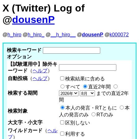
X (Twitter) Log of
@
dousenP
@
h_hiro
@
h_hiro_
@
__h_hiro__
@
dousenP
@
k000072
検索キーワード
オプション
【試験運用中】除外キ
ーワード
（
ヘルプ
）
自動投稿
（
ヘルプ
）
検索結果に含める
すべて
直近2年間
検索する期間
までの直近2年
間
本人の発言・RTともに
本
検索対象
人の発言のみ
RTのみ
大文字・小文字
区別しない
ワイルドカード
（
ヘル
利用する
プ
）