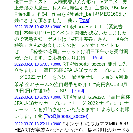
優アーティスト！ 大橋彩香さんが歌う TVアニメ『史
上最強の大魔王、村人Aに転生する』 主題歌『Be My
Friend!!!』 作詞、作曲を @hatch_bell @MEG1605 と
共にさせて頂きました！ 曲…
[Post]
RT @LunaField_T: 【緊急告
2022-03-26 10:42:38 +0900
知】本年6月19日にイベント開催が決定いたしました
ので緊急告知！ゲストは「#花井美春」さん、「#会沢
紗弥」さんのお久しぶりのお二人です！タイトル
は……「秘密の花園」チケットは明日正午から受付開
始いたします。ご応募心よりお待…
[Post]
RT @jsports_soccer: 開幕に先
2022-03-26 10:57:05 +0900
立ちまして 「高円宮杯 JFA U-18サッカープレミアリ
ーグ 2022 ナビ」 を放送・配信⚽️ ナレーション #河瀬
茉希 全24チームの注目選手を紹介！ #高円宮U18 3月
20日(日) 午後1時～ J SP…
[Post]
RT @maki_kawase: 「高円宮杯
2022-03-26 10:57:09 +0900
JFA U-18サッカープレミアリーグ 2022 ナビ」にて ナ
レーションを担当させていただきます！ よろしくお願
いします！⚽️
[Tw:@jsports_soccer]
#オンゲキ にワガママMIRROR
2022-03-26 13:25:11 +0900
HEARTが実装されたとなったら、島村卯月のカードを