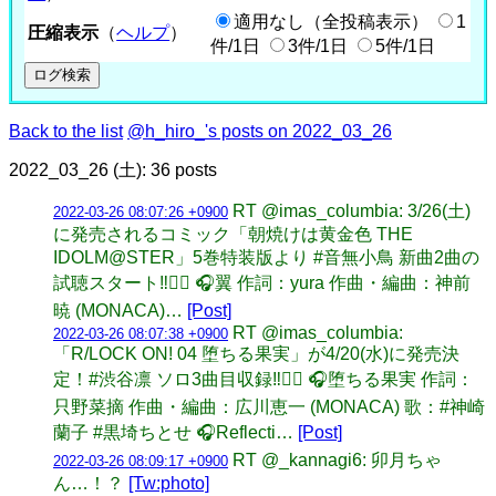
適用なし（全投稿表示）
1
圧縮表示
（
ヘルプ
）
件/1日
3件/1日
5件/1日
Back to the list
@h_hiro_'s posts on 2022_03_26
2022_03_26 (土): 36 posts
RT @imas_columbia: 3/26(土)
2022-03-26 08:07:26 +0900
に発売されるコミック「朝焼けは黄金色 THE
IDOLM@STER」5巻特装版より #音無小鳥 新曲2曲の
試聴スタート‼️💁‍♀️ 🎧翼 作詞：yura 作曲・編曲：神前
暁 (MONACA)…
[Post]
RT @imas_columbia:
2022-03-26 08:07:38 +0900
「R/LOCK ON! 04 堕ちる果実」が4/20(水)に発売決
定！#渋谷凛 ソロ3曲目収録‼️💁‍♀️ 🎧堕ちる果実 作詞：
只野菜摘 作曲・編曲：広川恵一 (MONACA) 歌：#神崎
蘭子 #黒埼ちとせ 🎧Reflecti…
[Post]
RT @_kannagi6: 卯月ちゃ
2022-03-26 08:09:17 +0900
ん…！？
[Tw:photo]