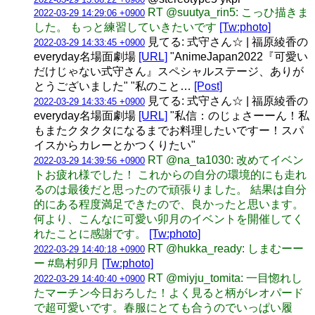
RT @suutya_rin5: こっひ描きま
2022-03-29 14:29:06 +0900
した。 もっと練習していきたいです
[Tw:photo]
見てる: 式守さん☆ | 福原綾香の
2022-03-29 14:33:45 +0900
everyday名場面劇場
[URL]
"AnimeJapan2022『可愛い
だけじゃない式守さん』スペシャルステージ、ありが
とうございました" "私のこと…
[Post]
見てる: 式守さん☆ | 福原綾香の
2022-03-29 14:33:45 +0900
everyday名場面劇場
[URL]
"私信：のじょさーーん！私
もまたクタクタになるまでお料理したいですー！スパ
イスからカレーとかつくりたい"
RT @na_ta1030: 改めてイベン
2022-03-29 14:39:56 +0900
トお疲れ様でした！ これからの自分の環境的にも走れ
るのは最後だと思ったので頑張りました。 結果は自分
的にある程度満足できたので、良かったと思います。
何より、こんなに可愛い卯月のイベントを開催してく
れたことに感謝です。
[Tw:photo]
RT @hukka_ready: しまむーー
2022-03-29 14:40:18 +0900
ー #島村卯月
[Tw:photo]
RT @miyju_tomita: 一目惚れし
2022-03-29 14:40:40 +0900
たマーチン今日おろした！よく見ると柄がレオパード
で超可愛いです。春服にとても合うのでいっぱい履