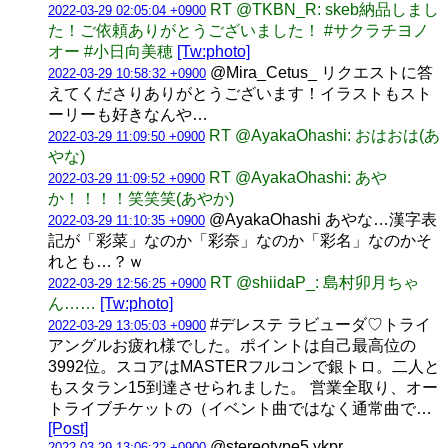
RT @TKBN_R: skeb納品しまし
2022-03-29 02:05:04 +0900
た！ご依頼ありがとうございました！ #サクラチヨノ
オー #小日向美穂
[Tw:photo]
@Mira_Cetus_ リクエストに答
2022-03-29 10:58:32 +0900
えてくださりありがとうございます！イラストもスト
ーリーも好きなんや…
RT @AyakaOhashi: おはおは(あ
2022-03-29 11:09:50 +0900
やな)
RT @AyakaOhashi: あや
2022-03-29 11:09:52 +0900
か！！！！笑笑笑(あやか)
@AyakaOhashi あやな…漢字表
2022-03-29 11:10:35 +0900
記が「彩菜」なのか「彩奈」なのか「彩名」なのかそ
れとも…？ｗ
RT @shiidaP_: 島村卯月ちゃ
2022-03-29 12:56:25 +0900
ん……
[Tw:photo]
#デレステ ラビューダ♡トライ
2022-03-29 13:05:03 +0900
アングルお疲れ様でした。ポイントは自己最高位の
3992位。スコアはMASTERフルコンで銀トロ。二人と
もスタラン15到達させられました。 営業全取り、オー
トライブチケットの（イベント曲ではなく通常曲で…
[Post]
@stereotype5 ykpr
2022-03-29 13:06:22 +0900