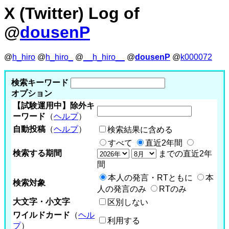
X (Twitter) Log of
@
dousenP
@
h_hiro
@
h_hiro_
@
__h_hiro__
@
dousenP
@
k000072
検索キーワード
オプション
【試験運用中】除外キ
ーワード
（
ヘルプ
）
自動投稿
（
ヘルプ
）
検索結果に含める
すべて
直近2年間
検索する期間
までの直近2年
間
本人の発言・RTともに
本
検索対象
人の発言のみ
RTのみ
大文字・小文字
区別しない
ワイルドカード
（
ヘル
利用する
プ
）