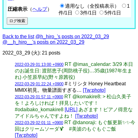
適用なし（全投稿表示）
1
圧縮表示
（
ヘルプ
）
件/1日
3件/1日
5件/1日
Back to the list
@h_hiro_'s posts on 2022_03_29
@__h_hiro__'s posts on 2022_03_29
2022_03_29 (火): 21 posts
RT @imas_calendar: 3/29 本日
2022-03-29 01:13:00 +0900
のお誕生日: 渡部恵子(周防桃子役)…35歳(1987年生ま
れ) 小笠原早紀(野々原茜役)
#ミリシタ Honey Heartbeat
2022-03-29 01:22:24 +0900
MMIX初見。物量譜面すぎる…
[Tw:photo]
RT @komakire8: > 松山久美子
2022-03-29 01:57:11 +0900
を！よろしければ！拝見したいです！
#odaibako_komakire8
[URL]
あざます！ピアノ得意な
アイドルちゃんですよね！
[Tw:photo]
RT @danoraji: もぐ飯更新✨✨今
2022-03-29 02:01:11 +0900
回はクリームソーダ🍹 #美波のもぐもぐご飯
[Tw:photo]