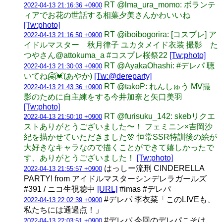
RT @lma_ura_momo: ボランテ
2022-04-13 21:16:36 +0900
ィアでお花の世話する相葉夕美さんかわいいね
[Tw:photo]
RT @iboibogorira: [コスプレ] ア
2022-04-13 21:16:50 +0900
イドルマスター 秋月律子 ユカタメイド衣装 撮影 た
つやさん@attokuma_a #コスプレ桜祭22
[Tw:photo]
RT @AyakaOhashi: #デレパ 聴
2022-04-13 21:30:03 +0900
いてね🤗💓(あやか)
[Tw:@dereparty]
RT @takoP: れんしゅう MV撮
2022-04-13 21:43:36 +0900
影のために自主練をする今井加奈と矢口美羽
[Tw:photo]
RT @furisuku_142: skebリクエ
2022-04-13 21:50:10 +0900
ストありがとうございました〜！ フェミニン×吉岡沙
紀を描かせていただきました🌸 恒常SSR特訓後の絵が
大好きなキャラなので描くことができて嬉しかったで
す、ありがとうございました！
[Tw:photo]
はっしー流刑 CINDERELLA
2022-04-13 21:55:57 +0900
PARTY! from アイドルマスターシンデレラガールズ
#391 / ニコ生視聴中
[URL]
#imas #デレパ
#デレパ 李衣菜「このLIVEも、
2022-04-13 22:02:39 +0900
私たちには通過点！」
#デレパ 今回のデレパこそは
2022-04-13 22:03:51 +0900