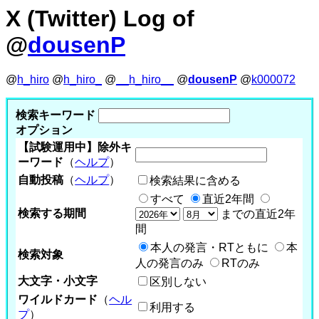
X (Twitter) Log of
@
dousenP
@
h_hiro
@
h_hiro_
@
__h_hiro__
@
dousenP
@
k000072
検索キーワード
オプション
【試験運用中】除外キ
ーワード
（
ヘルプ
）
自動投稿
（
ヘルプ
）
検索結果に含める
すべて
直近2年間
検索する期間
までの直近2年
間
本人の発言・RTともに
本
検索対象
人の発言のみ
RTのみ
大文字・小文字
区別しない
ワイルドカード
（
ヘル
利用する
プ
）