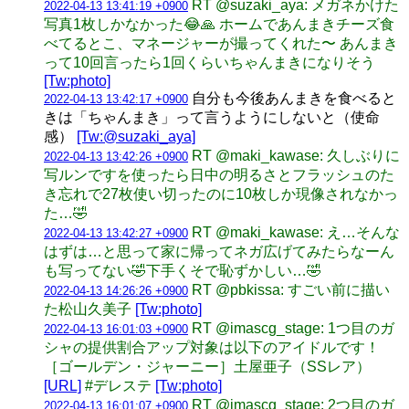
RT @suzaki_aya: メガネかけた
2022-04-13 13:41:19 +0900
写真1枚しかなかった😂🙏 ホームであんまきチーズ食
べてるとこ、マネージャーが撮ってくれた〜 あんまき
って10回言ったら1回くらいちゃんまきになりそう
[Tw:photo]
自分も今後あんまきを食べると
2022-04-13 13:42:17 +0900
きは「ちゃんまき」って言うようにしないと（使命
感）
[Tw:@suzaki_aya]
RT @maki_kawase: 久しぶりに
2022-04-13 13:42:26 +0900
写ルンですを使ったら日中の明るさとフラッシュのた
き忘れで27枚使い切ったのに10枚しか現像されなかっ
た…🤣
RT @maki_kawase: え…そんな
2022-04-13 13:42:27 +0900
はずは…と思って家に帰ってネガ広げてみたらなーん
も写ってない🤣下手くそで恥ずかしい…🤣
RT @pbkissa: すごい前に描い
2022-04-13 14:26:26 +0900
た松山久美子
[Tw:photo]
RT @imascg_stage: 1つ目のガ
2022-04-13 16:01:03 +0900
シャの提供割合アップ対象は以下のアイドルです！
［ゴールデン・ジャーニー］土屋亜子（SSレア）
[URL]
#デレステ
[Tw:photo]
RT @imascg_stage: 2つ目のガ
2022-04-13 16:01:07 +0900