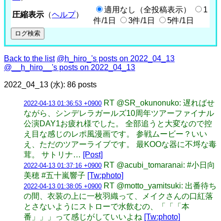
適用なし（全投稿表示）
1
圧縮表示
（
ヘルプ
）
件/1日
3件/1日
5件/1日
Back to the list
@h_hiro_'s posts on 2022_04_13
@__h_hiro__'s posts on 2022_04_13
2022_04_13 (水): 86 posts
RT @SR_okunonuko: 遅ればせ
2022-04-13 01:36:53 +0900
ながら、シンデレラガールズ10周年ツアーファイナル
公演DAY1お疲れ様でした。 全部追うと大変なので控
え目な感じのレポ風漫画です。 参戦ムービー？いい
え、ただのツアーライブです。 最KOOな器に不埒な毒
茸。 サトリナ…
[Post]
RT @acubi_tomaranai: #小日向
2022-04-13 01:37:16 +0900
美穂 #五十嵐響子
[Tw:photo]
RT @motto_yamitsuki: 出番待ち
2022-04-13 01:38:05 +0900
の間、衣装の上に一枚羽織って、メイクさんの口紅落
とさないようにストローで水飲むの、「「「本
番」」」って感じがしていいよね
[Tw:photo]