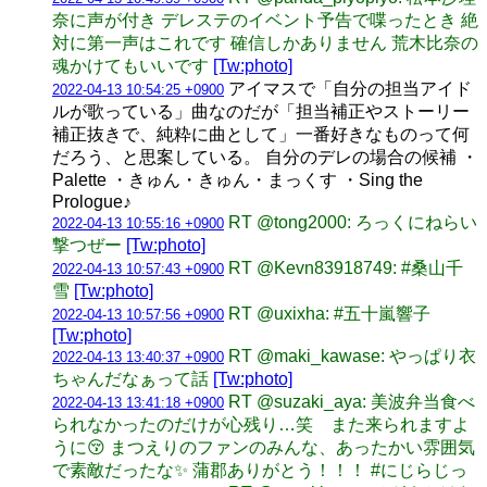
奈に声が付き デレステのイベント予告で喋ったとき 絶
対に第一声はこれです 確信しかありません 荒木比奈の
魂かけてもいいです
[Tw:photo]
アイマスで「自分の担当アイド
2022-04-13 10:54:25 +0900
ルが歌っている」曲なのだが「担当補正やストーリー
補正抜きで、純粋に曲として」一番好きなものって何
だろう、と思案している。 自分のデレの場合の候補 ・
Palette ・きゅん・きゅん・まっくす ・Sing the
Prologue♪
RT @tong2000: ろっくにねらい
2022-04-13 10:55:16 +0900
撃つぜー
[Tw:photo]
RT @Kevn83918749: #桑山千
2022-04-13 10:57:43 +0900
雪
[Tw:photo]
RT @uxixha: #五十嵐響子
2022-04-13 10:57:56 +0900
[Tw:photo]
RT @maki_kawase: やっぱり衣
2022-04-13 13:40:37 +0900
ちゃんだなぁって話
[Tw:photo]
RT @suzaki_aya: 美波弁当食べ
2022-04-13 13:41:18 +0900
られなかったのだけが心残り…笑 また来られますよ
うに😚 まつえりのファンのみんな、あったかい雰囲気
で素敵だったな✨ 蒲郡ありがとう！！！ #にじらじっ