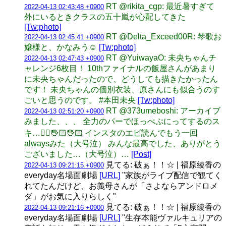
RT @rikita_cgp: 最近暑すぎて
2022-04-13 02:43:48 +0900
外にいるときクラスの五十嵐が心配してきた
[Tw:photo]
RT @Delta_Exceed00R: 琴歌お
2022-04-13 02:45:41 +0900
嬢様と、かなみう☺️
[Tw:photo]
RT @YuiwayaO: 未央ちゃんチ
2022-04-13 02:47:43 +0900
ャレンジ6枚目！ 10thファイナルの飯屋さんがあまり
に未央ちゃんだったので、どうしても描きたかったん
です！ 未央ちゃんの個別衣装、原さんにも似合うのす
ごいと思うのです。 #本田未央
[Tw:photo]
RT @373umeboshi: アーカイブ
2022-04-13 02:51:20 +0900
みました、、、 全力のパーでほっぺぷにってするのス
キ…🤦‍♀️🖐🏻🖐🏻 インスタのエピ読んでもう一回
alwaysみた（大号泣） みんな最高でした、ありがとう
ございました…（大号泣）…
[Post]
見てる: 破ぁ！！☆ | 福原綾香の
2022-04-13 09:21:15 +0900
everyday名場面劇場
[URL]
"家族がライブ配信で観てく
れてたんだけど、お義母さんが「さよならアンドロメ
ダ」がお気に入りらしく"
見てる: 破ぁ！！☆ | 福原綾香の
2022-04-13 09:21:16 +0900
everyday名場面劇場
[URL]
"生存本能ヴァルキュリアの