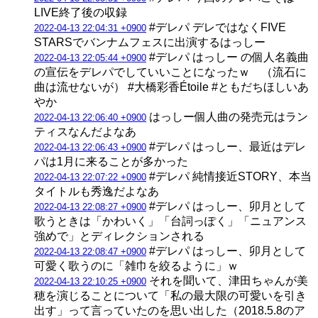
LIVE終了後の収録
#デレパ デレではなくFIVE
2022-04-13 22:04:31 +0900
STARSでバンナムフェスに出演するはっしー
#デレパ はっしー の個人名義曲
2022-04-13 22:05:44 +0900
の宣伝をデレパでしていいことになったｗ （流石に
曲は流せないが） #大橋彩香Étoile #ともだちほしいあ
やか
はっしー個人曲の発売元はラン
2022-04-13 22:06:40 +0900
ティスなんだよなあ
#デレパ はっしー、最近はデレ
2022-04-13 22:06:43 +0900
パは1月に来ることが多かった
#デレパ 純情接近STORY、本当
2022-04-13 22:07:22 +0900
タイトルも秀逸だよなあ
#デレパ はっしー、卯月として
2022-04-13 22:08:27 +0900
歌うときは「かわいく」「台詞っぽく」「ニュアンス
強めで」とディレクションされる
#デレパ はっしー、卯月として
2022-04-13 22:08:47 +0900
可愛く歌うのに「雑巾を絞るように」ｗ
それを聞いて、津田ちゃんが美
2022-04-13 22:10:25 +0900
穂を演じることについて「私の最大限の可愛いを引き
出す」って言っていたのを思い出した（2018.5.8のア