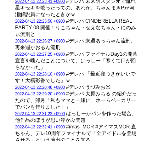
#デレパ 未来研スタジオで流れ
2022-04-13 22:23:41 +0900
星キセキを歌ったっての、あれか、ちゃんまきPが河
瀬解説員になったときかｗ
#デレパ CINDERELLA REAL
2022-04-13 22:25:50 +0900
PARTY 08 開催！りこちゃん・せえなちゃん・にのみ
ぃ流刑と
#デレパ 来週あっちゃん流刑、
2022-04-13 22:26:27 +0900
再来週かおるん流刑
#デレパ ファイナルDay1の開幕
2022-04-13 22:27:25 +0900
宣言を噛んだことについて、はっしー「寒くて口が回
らなかった」
#デレパ 「最近寝つきがいいで
2022-04-13 22:28:10 +0900
す！大橋彩香でした」ｗ
#デレパ うづみお😍
2022-04-13 22:28:48 +0900
#デレパ 大原みちる の紹介だっ
2022-04-13 22:29:20 +0900
たので、卯月「私もママと一緒に、ホームベーカリー
でパンを作りました！」
はっしーがパンを作った場合、
2022-04-13 22:31:23 +0900
他作品のほうが思い浮かぶ問題
#imas_MOR #アイマスMOR 直
2022-04-13 22:32:41 +0900
ちゃん、デレ10周年ファイナルで「全アイドルを登場
させる」という演出のことを知る…