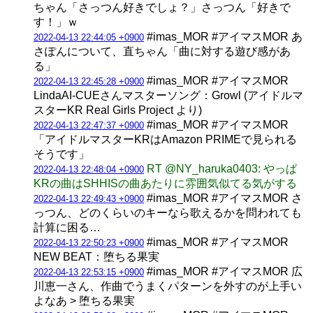
ちゃん「さっつん好きでしょ？」さっつん「好きで
す！」ｗ
#imas_MOR #アイマスMOR あ
2022-04-13 22:44:05 +0900
さぽんについて、直ちゃん「曲に対する遊び感があ
る」
#imas_MOR #アイマスMOR
2022-04-13 22:45:28 +0900
LindaAI-CUEさんマスターソング：Growl (アイドルマ
スターKR Real Girls Project より)
#imas_MOR #アイマスMOR
2022-04-13 22:47:37 +0900
「アイドルマスターKRはAmazon PRIMEで見られる
そうです」
RT @NY_haruka0403: やっぱ
2022-04-13 22:48:04 +0900
KRの曲はSHHISの曲あたりに雰囲気似てる気がする
#imas_MOR #アイマスMOR さ
2022-04-13 22:49:43 +0900
っつん、どのくらいのキーなら歌えるかを問われても
計算に困る…
#imas_MOR #アイマスMOR
2022-04-13 22:50:23 +0900
NEW BEAT：堕ちる果実
#imas_MOR #アイマスMOR 広
2022-04-13 22:53:15 +0900
川恵一さん、作曲でうまくパターンを外すのが上手い
よなあ > 堕ちる果実