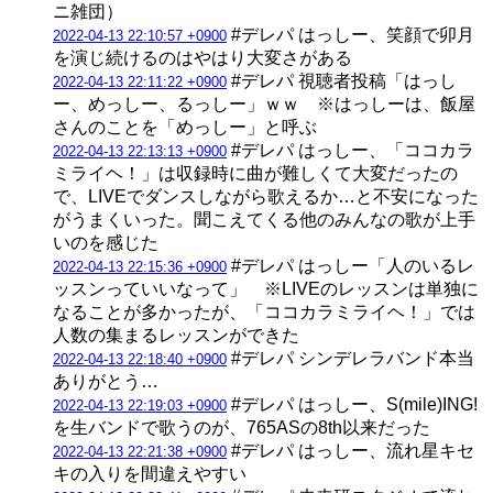
ニ雑団）
#デレパ はっしー、笑顔で卯月
2022-04-13 22:10:57 +0900
を演じ続けるのはやはり大変さがある
#デレパ 視聴者投稿「はっし
2022-04-13 22:11:22 +0900
ー、めっしー、るっしー」ｗｗ ※はっしーは、飯屋
さんのことを「めっしー」と呼ぶ
#デレパ はっしー、「ココカラ
2022-04-13 22:13:13 +0900
ミライヘ！」は収録時に曲が難しくて大変だったの
で、LIVEでダンスしながら歌えるか…と不安になった
がうまくいった。聞こえてくる他のみんなの歌が上手
いのを感じた
#デレパ はっしー「人のいるレ
2022-04-13 22:15:36 +0900
ッスンっていいなって」 ※LIVEのレッスンは単独に
なることが多かったが、「ココカラミライヘ！」では
人数の集まるレッスンができた
#デレパ シンデレラバンド本当
2022-04-13 22:18:40 +0900
ありがとう…
#デレパ はっしー、S(mile)ING!
2022-04-13 22:19:03 +0900
を生バンドで歌うのが、765ASの8th以来だった
#デレパ はっしー、流れ星キセ
2022-04-13 22:21:38 +0900
キの入りを間違えやすい