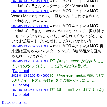
#imas_MOR #アイマスMOR
2022-04-13 22:53:38 +0900
LindaAI-CUEさんマスターソング：Vertex Meister
#imas_MOR #アイマスMOR
2022-04-13 22:53:57 +0900
Vertex Meisterについて、直ちゃん「これはきれいな
Lindaさん」ｗｗｗｗ
#imas_MOR #アイマスMOR
2022-04-13 22:55:58 +0900
LindaAI-CUEさん、Vertex Meisterについて、振り付け
にもアイデアを出していた。やられて立ち上がる、と
いうお芝居をしている感じにできないかという
#imas_MOR #アイマスMOR 再
2022-04-13 22:59:55 +0900
来週は直ちゃんのマスターソング、3週間後から直ち
ゃんout・ひとみんin
RT @rayn_leeea: かなみうにこ
2022-04-13 23:00:47 +0900
ういうのやってほしーって思いながら描いた
[Tw:photo]
RT @vanette_meiko: #顔だけで
2022-04-13 23:00:53 +0900
50リツイート来たら強者 タグの賑やかしに……。
[Tw:photo]
RT @hrairoo1: >ミオ(プリコネ)
2022-04-13 23:00:59 +0900
[Tw:photo]
Back to the list