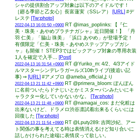
シャの提供割合アップ対象は以下のアイドルです！
［廻る季節と乙女心］長富蓮実（SSレア）
[URL]
#デ
レステ
[Tw:photo]
RT @imas_poplinks: 【『仁
2022-04-13 16:01:50 +0900
美・珠美・あやめプラチナガシャ』近日開催！】 「丹
羽 仁美」「脇山 珠美」「浜口 あやめ」が登場予定！
有償限定「仁美・珠美・あやめステップアップガシ
ャ」も開催！ STEP3ではピックアップ対象の専用衣装
1人を確定で入手…
[Post]
RT @Yuriko_m: 4/2、4/3アイド
2022-04-13 16:31:54 +0900
ルマスターシンデレラガールズ10thライブ(後追い記
事) ⇒
[URL]
#アメブロ @ameba_officialより
RT @primera_bloom: ぽんぽん
2022-04-13 21:11:42 +0900
に名前ついたらドナじいとかミスターパンみたいにキ
ャラクター化していかないかな。
[Tw:photo]
RT @namagai_cos: まだ化粧は
2022-04-13 21:11:48 +0900
出来ないけど、ドラメロ渋谷凛試着出来るくらいには
回復した
[Tw:photo]
RT @Lputy289: 吉岡沙紀、アー
2022-04-13 21:11:54 +0900
ト関係の事を考えてる時は表情消えるけど知り合いに
話しかけられた途端に表情戻って欲しい。