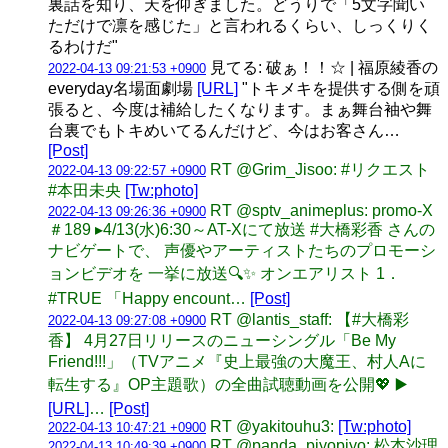
裏話を知り、天を仰ぎました。どうりで「5文字聞い
ただけで凛を感じた」と言われるくらい、しっくりく
るわけだ"
見てる: 破ぁ！！☆ | 福原綾香の
2022-04-13 09:21:53 +0900
everyday名場面劇場
[URL]
"トキメキを提供する側を頑
張ると、今度は補給したくなります。まぁ舞台袖や舞
台裏でもトキめいてるんだけど、今はお客さん…
[Post]
RT @Grim_Jisoo: #リクエスト
2022-04-13 09:22:57 +0900
#本田未央
[Tw:photo]
RT @sptv_animeplus: promo-X
2022-04-13 09:26:36 +0900
＃189 ▸4/13(水)6:30～AT-Xにて放送 #大橋彩香 さんの
ナビゲートで、 声優やアーティストたちのプロモーシ
ョンビデオを 一挙に放送🔍✨ オンエアリスト 1．
#TRUE 「Happy encount…
[Post]
RT @lantis_staff: 【#大橋彩
2022-04-13 09:27:08 +0900
香】 4月27日リリースのニューシングル「Be My
Friend!!!」（TVアニメ『史上最強の大魔王、村人Aに
転生する』OP主題歌）の全曲試聴動画を公開💖 ▶️
[URL]
…
[Post]
RT @yakitouhu3:
[Tw:photo]
2022-04-13 10:47:21 +0900
RT @panda_piyopiyo: 松本沙理
2022-04-13 10:49:39 +0900