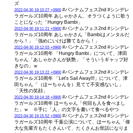
ズ
#バンナムフェス2nd #シンデレ
2022-04-30 19:10:27 +0900
ラガールズ10周年 あしゃかさん、オラつくように歌う
ことになった「Hungry Bambi」
#バンナムフェス2nd #シンデレ
2022-04-30 19:11:21 +0900
ラガールズ10周年 あしゃかさん「Bambiはメンタルだ
から！」「強めにいけば勝てるから！」
#バンナムフェス2nd #シンデレ
2022-04-30 19:12:03 +0900
ラガールズ10周年 「Hungry Bambi」について、津田
ちゃん「あしゃかさんが妖艶」「そういうギャップ好
きなの」ｗ
#バンナムフェス2nd #シンデレ
2022-04-30 19:13:22 +0900
ラガールズ10周年 「Let's Sail Away!!!」について、津
田ちゃん「（ほーちゃんを）見てて不安感ないし」
「天性の笑顔」
#バンナムフェス2nd #シンデレ
2022-04-30 19:14:18 +0900
ラガールズ10周年 ほーちゃん「何回も人を食べまし
た」ｗ ※手に「人」の文字を書いて食べるやつ
#バンナムフェス2nd #シンデレ
2022-04-30 19:15:52 +0900
ラガールズ10周年 千葉公演について、ほーちゃん「偉
大な先輩方もたくさんいて、たくさんお世話になりま