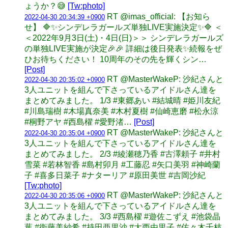
ょうか？😅
[Tw:photo]
RT @imas_official: 【お知ら
2022-04-30 20:34:39 +0900
せ】 🔷✨シンデレラガールズ単独LIVE実施決定✨🔷 ＜
＜2022年9月3日(土)・4日(日)＞＞ シンデレラガールズ
の単独LIVE実施が決定🎉🎉 詳細は後日発表✨続報をぜ
ひお待ちください！ 10周年のその先を輝くシン…
[Post]
RT @MasterWakeP: 沙紀さんと
2022-04-30 20:35:02 +0900
3人ユニットを組んで下さっているアイドルさん達を
まとめてみました。 1/3 #東郷あい #結城晴 #姫川友紀
#川島瑞樹 #木場真奈美 #木村夏樹 #仙崎恵磨 #松永涼
#桐野アヤ #西島櫂 #愛野渚…
[Post]
RT @MasterWakeP: 沙紀さんと
2022-04-30 20:35:04 +0900
3人ユニットを組んで下さっているアイドルさん達を
まとめてみました。 2/3 #綾瀬穂乃香 #古澤頼子 #井村
雪菜 #若林智香 #島村卯月 #工藤忍 #矢口美羽 #神崎蘭
子 #喜多日菜子 #ナターリア #原田美世 #吉岡沙紀
[Tw:photo]
RT @MasterWakeP: 沙紀さんと
2022-04-30 20:35:06 +0900
3人ユニットを組んで下さっているアイドルさん達を
まとめてみました。 3/3 #西島櫂 #遊佐こずえ #池袋晶
葉 #衛藤美紗希 #持田亜里沙 #大西由里子 #佐々木千枝