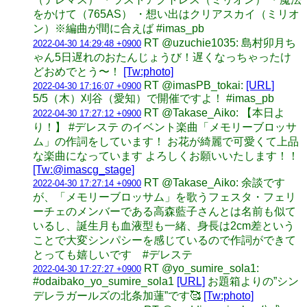
をかけて（765AS） ・想い出はクリアスカイ（ミリオ
ン）※編曲が間に合えば #imas_pb
RT @uzuchie1035: 島村卯月ち
2022-04-30 14:29:48 +0900
ゃん5日遅れのおたんじょうび！遅くなっちゃったけ
どおめでとう〜！
[Tw:photo]
RT @imasPB_tokai:
[URL]
2022-04-30 17:16:07 +0900
5/5（木）刈谷（愛知）で開催ですよ！ #imas_pb
RT @Takase_Aiko: 【本日よ
2022-04-30 17:27:12 +0900
り！】 #デレステ のイベント楽曲「メモリーブロッサ
ム」の作詞をしています！ お花が綺麗で可愛くて上品
な楽曲になっています よろしくお願いいたします！！
[Tw:@imascg_stage]
RT @Takase_Aiko: 余談です
2022-04-30 17:27:14 +0900
が、「メモリーブロッサム」を歌うフェスタ・フェリ
ーチェのメンバーである高森藍子さんとは名前も似て
いるし、誕生月も血液型も一緒、身長は2cm差という
ことで大変シンパシーを感じているので作詞ができて
とっても嬉しいです #デレステ
RT @yo_sumire_sola1:
2022-04-30 17:27:27 +0900
#odaibako_yo_sumire_sola1
[URL]
お題箱よりの”シン
デレラガールズの北条加蓮”です🥰
[Tw:photo]