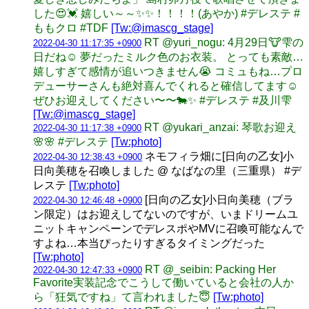
した😍💓 嬉しい～～✨✨！！！！(あやか) #デレステ #
ももクロ #TDF
[Tw:@imascg_stage]
RT @yuri_nogu: 4月29日🐮雫の
2022-04-30 11:17:35 +0900
日だね☺️ 夢だったミルク色のお衣装。 とっても素敵…
嬉しすぎて感情が追いつきません😭 コミュもね…プロ
デューサーさんも絶対喜んでくれると確信してます☺️
ぜひお迎えしてください〜〜🐄✨ #デレステ #及川雫
[Tw:@imascg_stage]
RT @yukari_anzai: 琴歌お迎え
2022-04-30 11:17:38 +0900
🌸🌸 #デレステ
[Tw:photo]
ネモフィラ畑に[日向の乙女]小
2022-04-30 12:38:43 +0900
日向美穂を召喚しました @ なばなの里（三重県） #デ
レステ
[Tw:photo]
[日向の乙女]小日向美穂（ブラ
2022-04-30 12:46:48 +0900
ン限定）はお迎えしてないのですが、いまドリームユ
ニットキャンペーンでデレスポやMVに召喚可能なんで
すよね…本当ぴったりすぎるタイミングだった
[Tw:photo]
RT @_seibin: Packing Her
2022-04-30 12:47:33 +0900
Favorite実装記念でこうして働いていると会社の人か
ら「狂気ですね」て言われました😇
[Tw:photo]