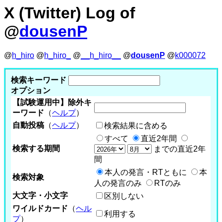
X (Twitter) Log of
@
dousenP
@
h_hiro
@
h_hiro_
@
__h_hiro__
@
dousenP
@
k000072
検索キーワード
オプション
【試験運用中】除外キ
ーワード
（
ヘルプ
）
自動投稿
（
ヘルプ
）
検索結果に含める
すべて
直近2年間
検索する期間
までの直近2年
間
本人の発言・RTともに
本
検索対象
人の発言のみ
RTのみ
大文字・小文字
区別しない
ワイルドカード
（
ヘル
利用する
プ
）