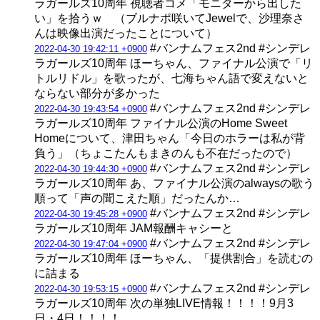
ラガールズ10周年 視聴者コメ「モニターから出した
い」を拾うｗ （ブルナポ咲いてJewelで、沙理奈さ
んは映像出演だったことについて）
#バンナムフェス2nd #シンデレ
2022-04-30 19:42:11 +0900
ラガールズ10周年 ほーちゃん、ファイナル公演で「リ
トルリドル」を歌ったが、七海ちゃん語で変えないと
ならない部分が多かった
#バンナムフェス2nd #シンデレ
2022-04-30 19:43:54 +0900
ラガールズ10周年 ファイナル公演のHome Sweet
Homeについて、津田ちゃん「今日のホラーは私が背
負う」（ちょこたんもまきのんも不在だったので）
#バンナムフェス2nd #シンデレ
2022-04-30 19:44:30 +0900
ラガールズ10周年 あ、ファイナル公演のalwaysの歌う
順って「声の聞こえた順」だったんか…
#バンナムフェス2nd #シンデレ
2022-04-30 19:45:28 +0900
ラガールズ10周年 JAM報酬キャシーと
#バンナムフェス2nd #シンデレ
2022-04-30 19:47:04 +0900
ラガールズ10周年 ほーちゃん、「提供割合」を読むの
に詰まる
#バンナムフェス2nd #シンデレ
2022-04-30 19:53:15 +0900
ラガールズ10周年 次の単独LIVE情報！！！！9月3
日・4日！！！！