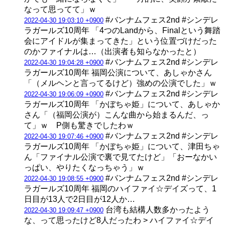
なって思ってて」ｗ
#バンナムフェス2nd #シンデレ
2022-04-30 19:03:10 +0900
ラガールズ10周年 「4つのLandから、Finalという舞踏
会にアイドルが集まってきた」という位置づけだった
のかファイナルは…（出演者も知らなかったと）
#バンナムフェス2nd #シンデレ
2022-04-30 19:04:28 +0900
ラガールズ10周年 福岡公演について、あしゃかさん
「（メルヘンと言ってるけど）強めの公演でした」ｗ
#バンナムフェス2nd #シンデレ
2022-04-30 19:06:09 +0900
ラガールズ10周年 「かぼちゃ姫」について、あしゃか
さん「（福岡公演が）こんな曲から始まるんだ、っ
て」ｗ P側も驚きでしたわｗ
#バンナムフェス2nd #シンデレ
2022-04-30 19:07:46 +0900
ラガールズ10周年 「かぼちゃ姫」について、津田ちゃ
ん「ファイナル公演で裏で見てたけど」「おーなかい
っぱい、やりたくなっちゃう」ｗ
#バンナムフェス2nd #シンデレ
2022-04-30 19:08:55 +0900
ラガールズ10周年 福岡のハイファイ☆デイズって、1
日目が13人で2日目が12人か…
台湾も結構人数多かったよう
2022-04-30 19:09:47 +0900
な、って思ったけど8人だったわ > ハイファイ☆デイ