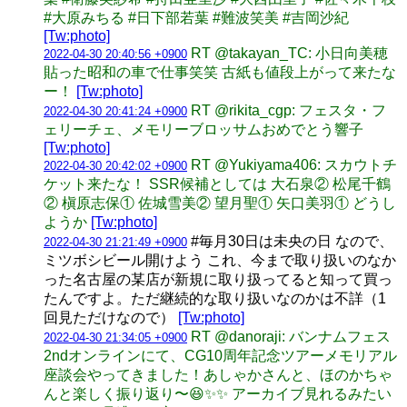
#大原みちる #日下部若葉 #難波笑美 #吉岡沙紀
[Tw:photo]
RT @takayan_TC: 小日向美穂
2022-04-30 20:40:56 +0900
貼った昭和の車で仕事笑笑 古紙も値段上がって来たな
ー！
[Tw:photo]
RT @rikita_cgp: フェスタ・フ
2022-04-30 20:41:24 +0900
ェリーチェ、メモリーブロッサムおめでとう響子
[Tw:photo]
RT @Yukiyama406: スカウトチ
2022-04-30 20:42:02 +0900
ケット来たな！ SSR候補としては 大石泉② 松尾千鶴
② 槇原志保① 佐城雪美② 望月聖① 矢口美羽① どうし
ようか
[Tw:photo]
#毎月30日は未央の日 なので、
2022-04-30 21:21:49 +0900
ミツボシビール開けよう これ、今まで取り扱いのなか
った名古屋の某店が新規に取り扱ってると知って買っ
たんですよ。ただ継続的な取り扱いなのかは不詳（1
回見ただけなので）
[Tw:photo]
RT @danoraji: バンナムフェス
2022-04-30 21:34:05 +0900
2ndオンラインにて、CG10周年記念ツアーメモリアル
座談会やってきました！あしゃかさんと、ほのかちゃ
んと楽しく振り返り〜😆✨✨ アーカイブ見れるみたい