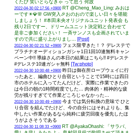
くたび 笑いとらなきゃ って思う 何故
RT @Cheng_Mao_Ling: みおは
2022-04-30 02:17:56 +0900
ーです☀💎🌸 GW突入🎉おのおので楽しい日々を堪能
しましょう！ #本田未央オリジナルユニット発表会 も
残り2日ですー、ドリームユニット決定戦と合わせて
是非ご参加ください！ 一斉サンノスも企画されていま
すので共に盛り上がりまし…
[Post]
フェス限雫きた！？ デレステで
2022-04-30 02:21:52 +0900
プラチナオーディションガシャ1日1回10連無料キャン
ペーン中!! 導線さんの本日の結果はこちら!! #デレステ
#デレステ10連ガシャ無料
[Tw:photo]
昨日は御在所ロープウェイに行
2022-04-30 10:00:48 +0900
ったあと、編曲ひとり合宿ということで15時には四日
市のホテルに入ってたんだけど、実際に作業できたの
は今日の朝の1時間程度でした… 肉体的・精神的な疲
労が残りすぎてて作業どころじゃなかった…
今までは気分転換の意味で ひと
2022-04-30 10:00:49 +0900
り合宿 を組んでたけど、今の自分にはそれよりも、集
中したい作業があるなら純粋に疲労回復を優先したほ
うがよさそうである
RT @AyakaOhashi: 「サラバ、
2022-04-30 11:08:33 +0900
愛しき悲しみたちよ」 島村卯月役で歌唱させて頂きま