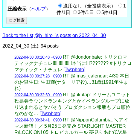
適用なし（全投稿表示）
1
圧縮表示
（
ヘルプ
）
件/1日
3件/1日
5件/1日
Back to the list
@h_hiro_'s posts on 2022_04_30
2022_04_30 (土): 94 posts
RT @dondonbate: トリクロマ
2022-04-30 00:26:48 +0900
ティックナチュレ!!!!!!!!!!!!!!!!本当に!!!??????? #トリクロ
マティック・ナチュレ
[Tw:photo]
RT @imas_calendar: 4/30 本日
2022-04-30 00:27:28 +0900
のお誕生日: 生田輝(ナターリア役)…31歳(1991年生ま
れ)
RT @ukulap: ドリームユニット
2022-04-30 00:32:50 +0900
投票券ラウンドランキングとかイベラングループに放
り込まれるとヤバそう プロダクション報酬もプロ順位
なのかな…
[Tw:photo]
RT @NipponColumbia: ＼アイ
2022-04-30 00:34:41 +0900
マス新譜！／ 5月25日発売🎉 STARLIGHT MASTER
R/LOCK ON! 05 トロピカルガール 夢見りあむ(CV:星