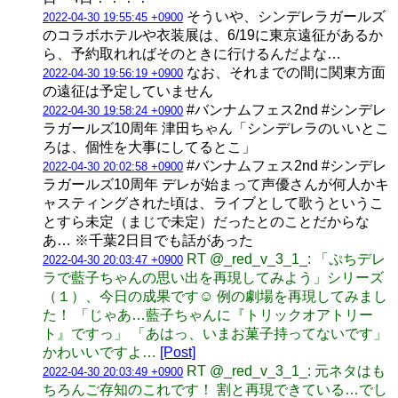
そういや、シンデレラガールズ
2022-04-30 19:55:45 +0900
のコラボホテルや衣装展は、6/19に東京遠征があるか
ら、予約取れればそのときに行けるんだよな…
なお、それまでの間に関東方面
2022-04-30 19:56:19 +0900
の遠征は予定していません
#バンナムフェス2nd #シンデレ
2022-04-30 19:58:24 +0900
ラガールズ10周年 津田ちゃん「シンデレラのいいとこ
ろは、個性を大事にしてるとこ」
#バンナムフェス2nd #シンデレ
2022-04-30 20:02:58 +0900
ラガールズ10周年 デレが始まって声優さんが何人かキ
ャスティングされた頃は、ライブとして歌うというこ
とすら未定（まじで未定）だったとのことだからな
あ… ※千葉2日目でも話があった
RT @_red_v_3_1_: 「ぷちデレ
2022-04-30 20:03:47 +0900
ラで藍子ちゃんの思い出を再現してみよう」シリーズ
（１）、今日の成果です☺️ 例の劇場を再現してみまし
た！ 「じゃあ…藍子ちゃんに『トリックオアトリー
ト』ですっ」 「あはっ、いまお菓子持ってないです」
かわいいですよ…
[Post]
RT @_red_v_3_1_: 元ネタはも
2022-04-30 20:03:49 +0900
ちろんご存知のこれです！ 割と再現できている…でし