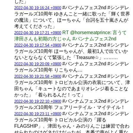
した」
#バンナムフェス2nd #シンデレ
2022-04-30 19:16:24 +0900
ラガールズ10周年 ゆきんこと一緒に歌った「輝く世界
の魔法」について、ほーちゃん「台詞を五十嵐さんが
考えてくださった」
RT @horsemeatprince: 言うて
2022-04-30 19:17:21 +0900
津田さんも初期の方じゃん #バンナムフェス2nd
#バンナムフェス2nd #シンデレ
2022-04-30 19:17:54 +0900
ラガールズ10周年 ほーちゃんが、最初1人で出ていか
ないとならなくて緊張した「Treasure☆」………
#バンナムフェス2nd #シンデレ
2022-04-30 19:20:09 +0900
ラガールズ10周年 りこちゃん…
#バンナムフェス2nd #シンデレ
2022-04-30 19:21:58 +0900
ラガールズ10周年 トロピカル公演の衣装について、津
田ちゃん「キュートなのであまりオレンジ着ることな
かった」「着られるんだ！って」
#バンナムフェス2nd #シンデレ
2022-04-30 19:22:10 +0900
ラガールズ10周年 フェアリーテイル・マイテイル！
#バンナムフェス2nd #シンデレ
2022-04-30 19:23:11 +0900
ラガールズ10周年 トロピカル公演の「躍る
FLAGSHIP」、津田ちゃん・みのりんご は練習で合わ
せられたのはゲネだけだったが、本番で声がよく重な