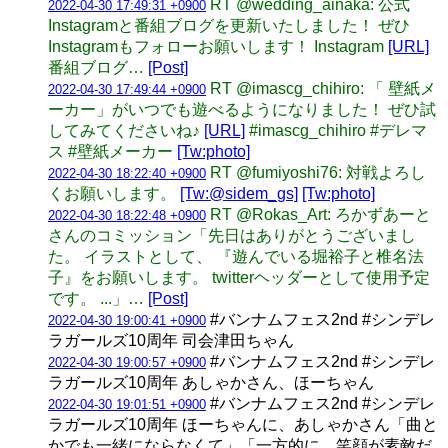
RT @wedding_ainaka: 公式
2022-04-30 17:49:31 +0900
Instagramと番組ブログを更新いたしました！ ぜひ
Instagramもフォローお願いします！ Instagram
[URL]
番組ブログ…
[Post]
RT @imascg_chihiro: 「 壁紙メ
2022-04-30 17:49:44 +0900
ーカー」がいつでも遊べるようになりました！ ぜひ試
してみてくださいね♪
[URL]
#imascg_chihiro #デレマ
ス #壁紙メーカー
[Tw:photo]
RT @fumiyoshi76: 対戦よろし
2022-04-30 18:22:40 +0900
くお願いします。
[Tw:@sidem_gs]
[Tw:photo]
RT @Rokas_Art: ろかずあーと
2022-04-30 18:22:48 +0900
さんのコミッション「先日はありがとうございまし
た。 イラストとして、 『遊んでいる堀裕子と椎名法
子』をお願いします。 twitterヘッダーとして使用予定
です。 ...」…
[Post]
#バンナムフェス2nd #シンデレ
2022-04-30 19:00:41 +0900
ラガールズ10周年 司会津田ちゃん
#バンナムフェス2nd #シンデレ
2022-04-30 19:00:57 +0900
ラガールズ10周年 あしゃかさん、ほーちゃん
#バンナムフェス2nd #シンデレ
2022-04-30 19:01:51 +0900
ラガールズ10周年 ほーちゃんに、あしゃかさん「曲と
かでも一緒にならなくて」「一方的に、笑顔が素敵だ