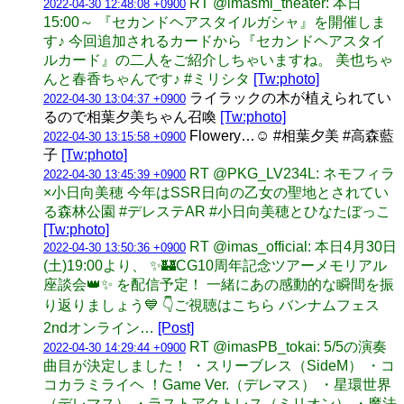
RT @imasml_theater: 本日
2022-04-30 12:48:08 +0900
15:00～ 『セカンドヘアスタイルガシャ』を開催しま
す♪ 今回追加されるカードから『セカンドヘアスタイ
ルカード』の二人をご紹介しちゃいますね。 美也ちゃ
んと春香ちゃんです♪ #ミリシタ
[Tw:photo]
ライラックの木が植えられてい
2022-04-30 13:04:37 +0900
るので相葉夕美ちゃん召喚
[Tw:photo]
Flowery…☺️ #相葉夕美 #高森藍
2022-04-30 13:15:58 +0900
子
[Tw:photo]
RT @PKG_LV234L: ネモフィラ
2022-04-30 13:45:39 +0900
×小日向美穂 今年はSSR日向の乙女の聖地とされてい
る森林公園 #デレステAR #小日向美穂とひなたぼっこ
[Tw:photo]
RT @imas_official: 本日4月30日
2022-04-30 13:50:36 +0900
(土)19:00より、 ✨🏰CG10周年記念ツアーメモリアル
座談会👑✨ を配信予定！ 一緒にあの感動的な瞬間を振
り返りましょう💙 👇ご視聴はこちら バンナムフェス
2ndオンライン…
[Post]
RT @imasPB_tokai: 5/5の演奏
2022-04-30 14:29:44 +0900
曲目が決定しました！ ・スリーブレス（SideM） ・コ
コカラミライヘ ！Game Ver.（デレマス） ・星環世界
（デレマス） ・ラストアクトレス（ミリオン） ・魔法