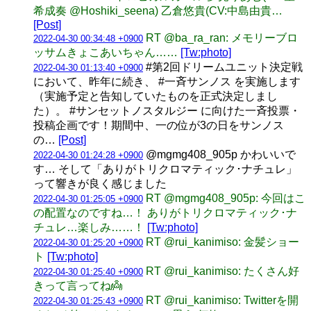
希成奏 @Hoshiki_seena) 乙倉悠貴(CV:中島由貴…
[Post]
RT @ba_ra_ran: メモリーブロ
2022-04-30 00:34:48 +0900
ッサムきょこあいちゃん……
[Tw:photo]
#第2回ドリームユニット決定戦
2022-04-30 01:13:40 +0900
において、昨年に続き、 #一斉サンノス を実施します
（実施予定と告知していたものを正式決定しまし
た）。 #サンセットノスタルジー に向けた一斉投票・
投稿企画です！期間中、一の位が3の日をサンノス
の…
[Post]
@mgmg408_905p かわいいで
2022-04-30 01:24:28 +0900
す… そして「ありがトリクロマティック･ナチュレ」
って響きが良く感じました
RT @mgmg408_905p: 今回はこ
2022-04-30 01:25:05 +0900
の配置なのですね…！ ありがトリクロマティック･ナ
チュレ…楽しみ……！
[Tw:photo]
RT @rui_kanimiso: 金髪ショー
2022-04-30 01:25:20 +0900
ト
[Tw:photo]
RT @rui_kanimiso: たくさん好
2022-04-30 01:25:40 +0900
きって言ってね👼
RT @rui_kanimiso: Twitterを開
2022-04-30 01:25:43 +0900