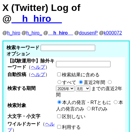
X (Twitter) Log of
@
__h_hiro__
@
h_hiro
@
h_hiro_
@
__h_hiro__
@
dousenP
@
k000072
検索キーワード
オプション
【試験運用中】除外キ
ーワード
（
ヘルプ
）
自動投稿
（
ヘルプ
）
検索結果に含める
すべて
直近2年間
検索する期間
までの直近2年
間
本人の発言・RTともに
本
検索対象
人の発言のみ
RTのみ
大文字・小文字
区別しない
ワイルドカード
（
ヘル
利用する
プ
）