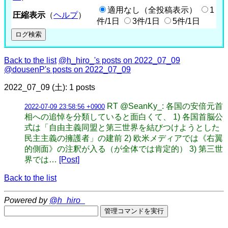
適用なし（全投稿表示）
1
圧縮表示
（
ヘルプ
）
件/1日
3件/1日
5件/1日
Back to the list
@h_hiro_'s posts on 2022_07_09
@dousenP's posts on 2022_07_09
2022_07_09 (土): 1 posts
RT @SeanKy_: 各国の安倍元首
2022-07-09 23:58:56 +0900
相への追悼を分類していると面白くて、 1) 各国首脳公
式は「自由主義同盟と第三世界を結びつけようとした
民主主義の擁護者」の建前 2) 欧米メディアでは《右翼
的側面》の注釈が入る（が全体では肯定的） 3) 第三世
界では…
[Post]
Back to the list
Powered by
@h_hiro_