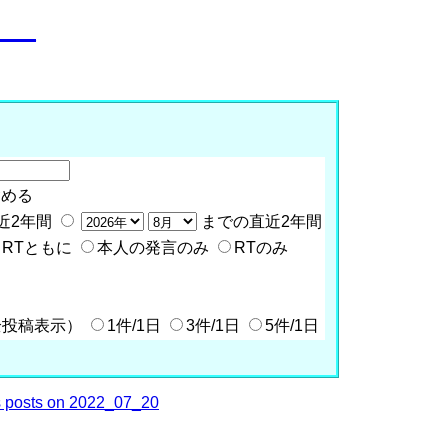
o__
含める
近2年間
までの直近2年間
RTともに
本人の発言のみ
RTのみ
全投稿表示）
1件/1日
3件/1日
5件/1日
 posts on 2022_07_20