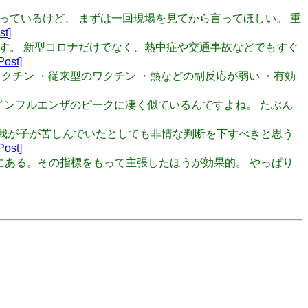
か言っているけど、 まずは一回現場を見てから言ってほしい。 重
st]
ています。 新型コロナだけでなく、熱中症や交通事故などでもすぐ
Post]
産ワクチン ・従来型のワクチン ・熱などの副反応が弱い ・有効
の新型インフルエンザのピークに凄く似ているんですよね。 たぶん
の前で我が子が苦しんでいたとしても非情な判断を下すべきと思う
Post]
分既にある。その指標をもって主張したほうが効果的。 やっぱり