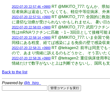
RT @MIKITO_777: 
2022-07-20 22:57:46 +0900
症者病床は逼迫していなくても、軽症中等症病床、外来
RT @MIKITO_777: 
2022-07-20 22:57:51 +0900
に適切な治療が受けられないかもしれません。 暑い日
RT @MIKITO_777: 武
2022-07-20 22:58:03 +0900
性はmRNAワクチンに匹敵 ・1～3回目として接種可
RT @MIKITO_777: い
2022-07-20 22:58:14 +0900
同様にある程度、経てば感染による免疫の壁で感染収束
RT @tetragen2: 前
2022-07-20 22:58:21 +0900
ので、あまり情緒に訴えるのもどうかと。 そう言いた
RT @tetragen2: 重
2022-07-20 22:58:26 +0900
情緒だけで数字がないと上は判断できないし、国民も支
Back to the list
Powered by
@h_hiro_