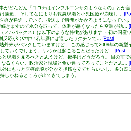
なんか、県知事がどんどん『コロナはインフルエンザのようなもの』と
は逼迫、 そしてなによりも救急現場と小児医療が崩壊し…
[Po
全国的に救急医療が逼迫していて、搬送まで時間がかかるようになっ
が続きますので水分を取って、体調が悪くなったら空調が効…
[
田ワクチン（ノババックス）は以下のような特徴があります ・初の国
能 副反応が出やすい若年層には適したワクチンで…
[Post]
ま全国で発熱外来がパンクしていますけど、 この感じって2009年
していくでしょう。 いつかは起こることだったけど…
[Post]
半は同意でもっと現場を見るべきと思うけど、後半はどうだろう。 目
くなるくらい、政治家と現場と食い違ってるってことだと思…
[
症病床使用率以外にもっと医療崩壊が分かる指標を立てたらいいし、多
持しかねるところが出てきてしまう。