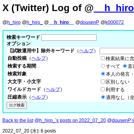
X (Twitter) Log of @
__h_hir
@
h_hiro
@
h_hiro_
@
__h_hiro__
@
dousenP
@
k000072
検索キーワード
オプション
【試験運用中】除外キーワード
（
ヘルプ
）
自動投稿
（
ヘルプ
）
検索結果に
検索する期間
すべて
直
検索対象
本人の発言・
大文字・小文字
区別しない
ワイルドカード
（
ヘルプ
）
利用する
圧縮表示
（
ヘルプ
）
適用なし（
Back to the list
@h_hiro_'s posts on 2022_07_20
@dousenP's
2022_07_20 (水): 6 posts