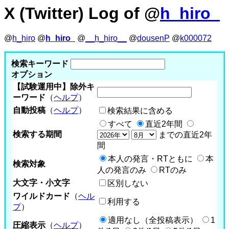
X (Twitter) Log of @
h_hiro_
@
h_hiro
@
h_hiro_
@
__h_hiro__
@
dousenP
@
k000072
検索キーワード
オプション
【試験運用中】除外キ
ーワード
（
ヘルプ
）
自動投稿
（
ヘルプ
）
検索結果に含める
すべて
直近2年間
検索する期間
までの直近2年
間
本人の発言・RTともに
本
検索対象
人の発言のみ
RTのみ
大文字・小文字
区別しない
ワイルドカード
（
ヘル
利用する
プ
）
適用なし（全投稿表示）
1
圧縮表示
（
ヘルプ
）