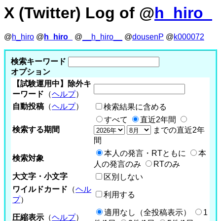
X (Twitter) Log of @
h_hiro_
@
h_hiro
@
h_hiro_
@
__h_hiro__
@
dousenP
@
k000072
検索キーワード
オプション
【試験運用中】除外キ
ーワード
（
ヘルプ
）
自動投稿
（
ヘルプ
）
検索結果に含める
すべて
直近2年間
検索する期間
までの直近2年
間
本人の発言・RTともに
本
検索対象
人の発言のみ
RTのみ
大文字・小文字
区別しない
ワイルドカード
（
ヘル
利用する
プ
）
適用なし（全投稿表示）
1
圧縮表示
（
ヘルプ
）