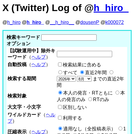
X (Twitter) Log of @
h_hiro_
@
h_hiro
@
h_hiro_
@
__h_hiro__
@
dousenP
@
k000072
検索キーワード
オプション
【試験運用中】除外キ
ーワード
（
ヘルプ
）
自動投稿
（
ヘルプ
）
検索結果に含める
すべて
直近2年間
検索する期間
までの直近2年
間
本人の発言・RTともに
本
検索対象
人の発言のみ
RTのみ
大文字・小文字
区別しない
ワイルドカード
（
ヘル
利用する
プ
）
適用なし（全投稿表示）
1
圧縮表示
（
ヘルプ
）