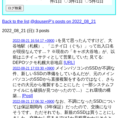
件/1日
3件/1日
5件/1日
Back to the list
@dousenP's posts on 2022_08_21
2022_08_21 (日): 3 posts
↓を見て思ったんですけど、大
2022-08-21 16:54:17 +0900
谷地駅（札幌）、「ニチイ口（ぐち）」って出入口名
が現役なんです…？ ※現在の「キャポ大谷地」が、以
前はニチイ→サティとして営業していた 見てる:
DEPOツクモ札幌大谷地店
[URL]
メインパソコンのSSDが不調な
2022-08-21 17:03:30 +0900
件、新しいSSDの準備をしているんだが、元のメイン
パソコンのSSDから直接複製をするのではなく、さら
にその大元から複製することにした（一部システムフ
ァイルにも破損が見つかったので…） これ環境の構
築…
[Post]
なお、不調になったSSDについ
2022-08-21 17:06:32 +0900
ては保証期間内（3年保証）だったので、交換になり
そうです。 ただそれでも、新規のSSDは買うことにし
ました。交換から戻るまでは1か月程度かかりそうと