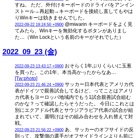
すね。 ただ、外付けキーボードのドライバをアンイン
ストール→再起動→キーボードを接続し直してもやは
りWinキーは効きませんでした。
@miwarin キーボードをよく見
2022-09-22 19:24:50 +0900
てみたら、Winキーを無効化するボタンがありまし
た…（Win Lockという名前のキーがそれでした）
2022_09_23 (金)
おそらく1年ぶりくらいに玉葱
2022-09-23 13:43:17 +0900
を買った。この1年、本当高かったからなあ…
[Tw:photo]
サッカー日本代表とアメリカ代
2022-09-23 21:46:24 +0900
表がドイツで親善試合してるけど、ってことはアメリ
カ代表もヨーロッパ地域内でもう1試合親善試合組む
のかな？って確認したらそうだった。 今日にこれとは
別にエクアドル代表とサウジアラビア代表の試合が組
まれていて、週明けはその組み合わせを入れ替えて対
戦。
あ、サッカーのオフサイドの反
2022-09-23 21:56:22 +0900
則って、攻撃側の選手がオフサイドラインよりも前に