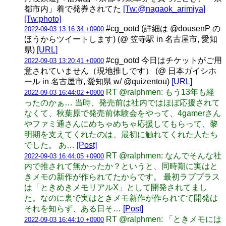
都市内」着で発券されてた
[Tw:@nagaok_arimiya]
[Tw:photo]
#cg_ootd (詳細は @dousenP の
2022-09-03 13:16:34 +0900
ほうからツイートします) (@ 笠寺駅 in 名古屋市, 愛知
県)
[URL]
#cg_ootd 今日はチケットがご用
2022-09-03 13:20:41 +0900
意されていません（現地推しです） (@ 日本ガイシホ
ール in 名古屋市, 愛知県 w/ @quizentou)
[URL]
RT @ralphmen: もう13年も経
2022-09-03 16:44:02 +0900
ったのかぁ… 当時、発売前は社内ではほぼ応援されて
なくて、秋葉原で発売前体験会をやって、4gamerさん
やファミ通さんにめちゃめちゃ応援してもらって、黎
明期を支えてくれたのは、最初に触れてくれた人たち
でした。 あ…
[Post]
RT @ralphmen: なんでそんな社
2022-09-03 16:44:05 +0900
内で推されて無かったか？というと、同時期に実はと
きメモの新作が作られてたからです。 最初ラブプラス
は「ときめきメモリアルX」として開発されてまし
た。なのに裏で実はときメモ新作が作られてて開発は
それを知らず、ある日そ…
[Post]
RT @ralphmen: 「ときメモには
2022-09-03 16:44:10 +0900