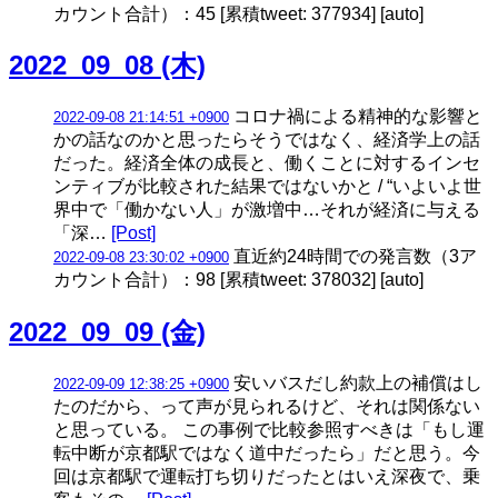
カウント合計）：45 [累積tweet: 377934] [auto]
2022_09_08 (木)
コロナ禍による精神的な影響と
2022-09-08 21:14:51 +0900
かの話なのかと思ったらそうではなく、経済学上の話
だった。経済全体の成長と、働くことに対するインセ
ンティブが比較された結果ではないかと / “いよいよ世
界中で「働かない人」が激増中…それが経済に与える
「深…
[Post]
直近約24時間での発言数（3ア
2022-09-08 23:30:02 +0900
カウント合計）：98 [累積tweet: 378032] [auto]
2022_09_09 (金)
安いバスだし約款上の補償はし
2022-09-09 12:38:25 +0900
たのだから、って声が見られるけど、それは関係ない
と思っている。 この事例で比較参照すべきは「もし運
転中断が京都駅ではなく道中だったら」だと思う。今
回は京都駅で運転打ち切りだったとはいえ深夜で、乗