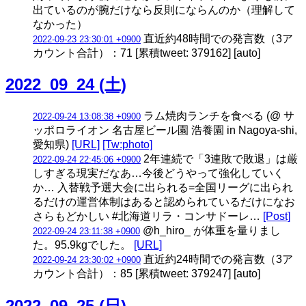
出ているのが腕だけなら反則にならんのか（理解して
なかった）
直近約48時間での発言数（3ア
2022-09-23 23:30:01 +0900
カウント合計）：71 [累積tweet: 379162] [auto]
2022_09_24 (土)
ラム焼肉ランチを食べる (@ サ
2022-09-24 13:08:38 +0900
ッポロライオン 名古屋ビール園 浩養園 in Nagoya-shi,
愛知県)
[URL]
[Tw:photo]
2年連続で「3連敗で敗退」は厳
2022-09-24 22:45:06 +0900
しすぎる現実だなあ…今後どうやって強化していく
か… 入替戦予選大会に出られる=全国リーグに出られ
るだけの運営体制はあると認められているだけになお
さらもどかしい #北海道リラ・コンサドーレ…
[Post]
@h_hiro_ が体重を量りまし
2022-09-24 23:11:38 +0900
た。95.9kgでした。
[URL]
直近約24時間での発言数（3ア
2022-09-24 23:30:02 +0900
カウント合計）：85 [累積tweet: 379247] [auto]
2022_09_25 (日)