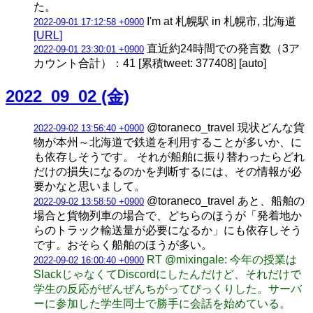
た。
I'm at 札幌駅 in 札幌市, 北海道
2022-09-01 17:12:58 +0900
[URL]
直近約24時間での発言数（3ア
2022-09-01 23:30:01 +0900
カウント合計）：41 [累積tweet: 377408] [auto]
2022_09_02 (金)
@toraneco_travel 現状どんな貨
2022-09-02 13:56:40 +0900
物が本州～北海道で鉄道を利用することが多いか、に
も依存しそうです。 それが船舶に振り替わったらどれ
だけの損失になるのかを判断するには、その情報が必
要かなと思いまして。
@toraneco_travel あと、船舶の
2022-09-02 13:58:50 +0900
場合と貨物列車の場合で、どちらのほうが「発着地か
らのトラック輸送量が必要になるか」にも依存しそう
です。おそらく船舶のほうが多い。
RT @mixingale: 今年の授業は
2022-09-02 16:00:40 +0900
SlackじゃなくてDiscordにしたんだけど、それだけで
学生の反応がぜんぜんちがってびっくりした。サーバ
ーに参加した学生同士で勝手に会話を始めている。