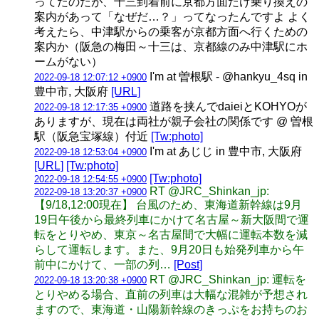
ってたのだが、十三到着前に京都方面だけ乗り換えの
案内があって「なぜだ…？」ってなったんですよ よく
考えたら、中津駅からの乗客が京都方面へ行くための
案内か（阪急の梅田～十三は、京都線のみ中津駅にホ
ームがない）
I'm at 曽根駅 - @hankyu_4sq in
2022-09-18 12:07:12 +0900
豊中市, 大阪府
[URL]
道路を挟んでdaieiとKOHYOが
2022-09-18 12:17:35 +0900
ありますが、現在は両社が親子会社の関係です @ 曽根
駅（阪急宝塚線）付近
[Tw:photo]
I'm at あじじ in 豊中市, 大阪府
2022-09-18 12:53:04 +0900
[URL]
[Tw:photo]
[Tw:photo]
2022-09-18 12:54:55 +0900
RT @JRC_Shinkan_jp:
2022-09-18 13:20:37 +0900
【9/18,12:00現在】 台風のため、東海道新幹線は9月
19日午後から最終列車にかけて名古屋～新大阪間で運
転をとりやめ、東京～名古屋間で大幅に運転本数を減
らして運転します。また、9月20日も始発列車から午
前中にかけて、一部の列…
[Post]
RT @JRC_Shinkan_jp: 運転を
2022-09-18 13:20:38 +0900
とりやめる場合、直前の列車は大幅な混雑が予想され
ますので、東海道・山陽新幹線のきっぷをお持ちのお