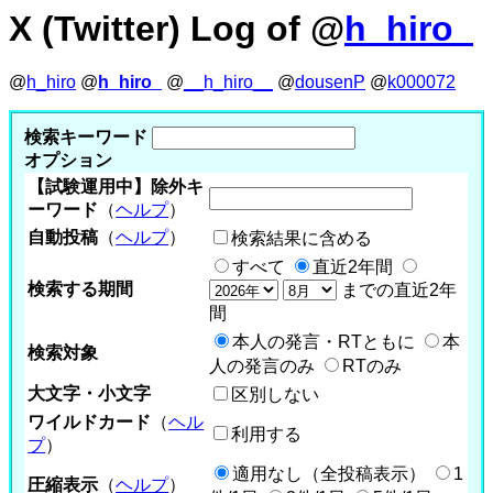
X (Twitter) Log of @
h_hiro_
@
h_hiro
@
h_hiro_
@
__h_hiro__
@
dousenP
@
k000072
検索キーワード
オプション
【試験運用中】除外キ
ーワード
（
ヘルプ
）
自動投稿
（
ヘルプ
）
検索結果に含める
すべて
直近2年間
検索する期間
までの直近2年
間
本人の発言・RTともに
本
検索対象
人の発言のみ
RTのみ
大文字・小文字
区別しない
ワイルドカード
（
ヘル
利用する
プ
）
適用なし（全投稿表示）
1
圧縮表示
（
ヘルプ
）