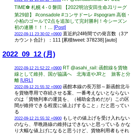
TIME⚽️ 札幌 4 - 0 磐田 【2022明治安田生命J1リーグ
第29節】 #consadole #コンサドーレ #spogram 高嶺・
小柏のゴールで2点を追加して完封勝利！今シーズン
初の連勝！！！…
[Post]
直近約24時間での発言数（3ア
2022-09-11 23:30:02 +0900
カウント合計）：111 [累積tweet: 378238] [auto]
2022_09_12 (月)
RT @asahi_rail: 函館線を貨物
2022-09-12 21:52:22 +0900
線として維持、国が協議へ 北海道やJRと 旅客と分
離
[URL]
函館本線の長万部～新函館北斗
2022-09-12 21:55:32 +0900
を貨物専用で存続させる案、一番考えないとならない
のは「貨物列車の運賃を、（補助金含めだが）この区
間が維持できる程度に値上げすること」だと思ってい
る
もしその値上げを受け入れない
2022-09-12 21:55:32 +0900
のなら、早晩路線の維持はできないと思っている かな
り大幅な値上げになると思うけど、貨物利用者もそれ