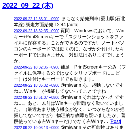
2022_09_22 (木)
[まもなく始発列車] 愛山駅(石北
2022-09-22 12:35:01 +0900
本線) 網走方面始発 12:44 [auto]
質問：Windowsにおいて、Win
2022-09-22 18:32:35 +0900
キー+PrintScreenキーで「スクリーンショットをファ
イルに保存する」ことができるのですが、ノートパソ
コンのキーボードでは動くのに、なぜか外付けしたキ
ーボードでは動きません。対処法はありますでしょう
か。
補足：PrintScreenキーのみ（フ
2022-09-22 18:32:36 +0900
ァイルに保存するのではなくクリップボードにコピ
ー）は外付けキーボードでも動きます。
@miwarin あ、起動しないです
2022-09-22 18:35:32 +0900
ね… Winキーが機能してないってことですね
@miwarin それはなかったです
2022-09-22 18:51:07 +0900
ね…。あと、以前はWinキーが問題なく動いていまし
た。（最近あまり使う機会がなく、いつからなのか把
握してないですが） 物理的な故障も疑いましたが、普
段使っている左Winキーだけでなく右Winキ…
[Post]
@miwarin その可能性はありま
2022-09-22 19:03:13 +0900