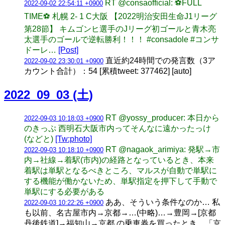
RT @consaofficial: ⚽️FULL
2022-09-02 22:54:11 +0900
TIME⚽️ 札幌 2- 1 C大阪 【2022明治安田生命J1リーグ
第28節】 キムゴンヒ選手のJリーグ初ゴールと青木亮
太選手のゴールで逆転勝利！！！ #consadole #コンサ
ドーレ…
[Post]
直近約24時間での発言数（3ア
2022-09-02 23:30:01 +0900
カウント合計）：54 [累積tweet: 377462] [auto]
2022_09_03 (土)
RT @yossy_producer: 本日から
2022-09-03 10:18:03 +0900
のきっぷ 西明石大阪市内ってそんなに遠かったっけ
(などと)
[Tw:photo]
RT @nagaok_arimiya: 発駅→市
2022-09-03 10:18:10 +0900
内→社線→着駅(市内)の経路となっているとき、本来
着駅は単駅となるべきところ、マルスが自動で単駅に
する機能が働かないため、単駅指定を押下して手動で
単駅にする必要がある
ああ、そういう条件なのか… 私
2022-09-03 10:22:26 +0900
も以前、名古屋市内→京都→…(中略)…→豊岡→[京都
丹後鉄道]→福知山→京都 の乗車券を買ったとき、「京