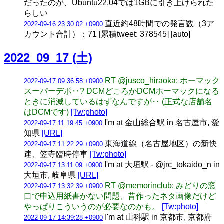
だったのが、Ubuntu22.04では1GBに引き上げられた
らしい
直近約48時間での発言数（3ア
2022-09-16 23:30:02 +0900
カウント合計）：71 [累積tweet: 378545] [auto]
2022_09_17 (土)
RT @jusco_hiraoka: ホーマック
2022-09-17 09:36:58 +0900
スーパーデポ‥? DCMどころかDCMホーマックになる
ときに消滅しているはずなんですが‥ (正式な店舗名
はDCMです)
[Tw:photo]
I'm at 金山総合駅 in 名古屋市, 愛
2022-09-17 11:19:45 +0900
知県
[URL]
東海道線（名古屋地区）の新快
2022-09-17 11:22:29 +0900
速、笠寺臨時停車
[Tw:photo]
I'm at 大垣駅 - @jrc_tokaido_n in
2022-09-17 13:11:09 +0900
大垣市, 岐阜県
[URL]
RT @memorinclub: みどりの窓
2022-09-17 13:32:39 +0900
口で申込用紙書かない問題、昔作ったネタ画像だけど
やっぱりこういうのが必要なのかも。
[Tw:photo]
I'm at 山科駅 in 京都市, 京都府
2022-09-17 14:39:28 +0900