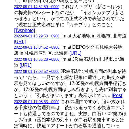
て、昨日今日で札幌の親族と会ったり）
これはカテプリ（新さっぽろ）
2022-09-01 14:52:59 +0900
の梅光軒のレシートなのだが、「イオンカテプリ新さ
っぽろ」という、かつての正式名称で表記されていた
（現在は正式名称は単に「カテプリ」とのこと）
[Tw:photo]
I'm at 大谷地駅 in 札幌市, 北海道
2022-09-01 15:29:53 +0900
[URL]
I'm at DEPOツクモ札幌大谷地
2022-09-01 15:34:52 +0900
店 in 札幌市厚別区, 北海道
[URL]
I'm at JR 白石駅 in 札幌市, 北海
2022-09-01 16:55:28 +0900
道
[URL]
JR白石駅で札幌方面の列車を待
2022-09-01 17:08:52 +0900
っていたら、一見すると謎な現象に遭遇した 時刻の表
示を見てほしいのですが、17:05発の札幌方面手稲行き
が、17:02発の札幌方面ほしみ行きよりも先に到着する
という（「列車がまいります」表示が出てい…
[Post]
これの理由ですが、追い抜かれ
2022-09-01 17:08:53 +0900
る千歳線の普通列車は、後から追ってくる快速エアポ
ートも待避してるのですよね。実際、白石17:02発のほ
しみ行き（函館本線の列車）が白石駅を発車するとほ
ぼ同時に、快速エアポートが白石駅を通過していっ