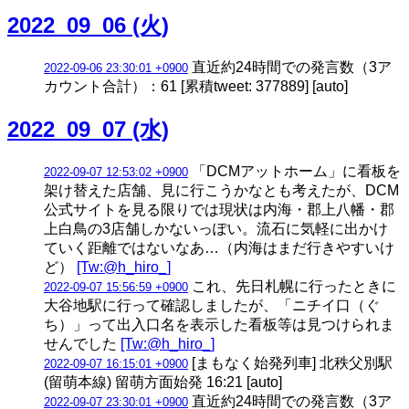
2022_09_06 (火)
直近約24時間での発言数（3ア
2022-09-06 23:30:01 +0900
カウント合計）：61 [累積tweet: 377889] [auto]
2022_09_07 (水)
「DCMアットホーム」に看板を
2022-09-07 12:53:02 +0900
架け替えた店舗、見に行こうかなとも考えたが、DCM
公式サイトを見る限りでは現状は内海・郡上八幡・郡
上白鳥の3店舗しかないっぽい。流石に気軽に出かけ
ていく距離ではないなあ…（内海はまだ行きやすいけ
ど）
[Tw:@h_hiro_]
これ、先日札幌に行ったときに
2022-09-07 15:56:59 +0900
大谷地駅に行って確認しましたが、「ニチイ口（ぐ
ち）」って出入口名を表示した看板等は見つけられま
せんでした
[Tw:@h_hiro_]
[まもなく始発列車] 北秩父別駅
2022-09-07 16:15:01 +0900
(留萌本線) 留萌方面始発 16:21 [auto]
直近約24時間での発言数（3ア
2022-09-07 23:30:01 +0900