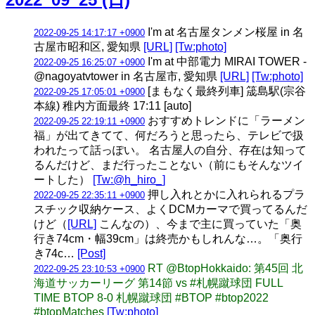
I'm at 名古屋タンメン桜屋 in 名
2022-09-25 14:17:17 +0900
古屋市昭和区, 愛知県
[URL]
[Tw:photo]
I'm at 中部電力 MIRAI TOWER -
2022-09-25 16:25:07 +0900
@nagoyatvtower in 名古屋市, 愛知県
[URL]
[Tw:photo]
[まもなく最終列車] 筬島駅(宗谷
2022-09-25 17:05:01 +0900
本線) 稚内方面最終 17:11 [auto]
おすすめトレンドに「ラーメン
2022-09-25 22:19:11 +0900
福」が出てきてて、何だろうと思ったら、テレビで扱
われたって話っぽい。 名古屋人の自分、存在は知って
るんだけど、まだ行ったことない（前にもそんなツイ
ートした）
[Tw:@h_hiro_]
押し入れとかに入れられるプラ
2022-09-25 22:35:11 +0900
スチック収納ケース、よくDCMカーマで買ってるんだ
けど（
[URL]
こんなの）、今まで主に買っていた「奥
行き74cm・幅39cm」は終売かもしれんな…。「奥行
き74c…
[Post]
RT @BtopHokkaido: 第45回 北
2022-09-25 23:10:53 +0900
海道サッカーリーグ 第14節 vs #札幌蹴球団 FULL
TIME BTOP 8-0 札幌蹴球団 #BTOP #btop2022
#btopMatches
[Tw:photo]