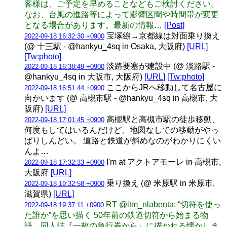
客様は、ご予定を早めることなどもご検討ください。
なお、台風の進路等によって影響区間や時間帯が変更
となる場合があります。最新の情報…
[Post]
宝塚線→京都線は対面乗り換え
2022-09-18 16:32:30 +0900
(@ 十三駅 - @hankyu_4sq in Osaka, 大阪府)
[URL]
[Tw:photo]
淡路要塞が建設中 (@ 淡路駅 -
2022-09-18 16:38:49 +0900
@hankyu_4sq in 大阪市, 大阪府)
[URL]
[Tw:photo]
ここからJRへ移動して名古屋に
2022-09-18 16:51:44 +0900
向かいます (@ 高槻市駅 - @hankyu_4sq in 高槻市, 大
阪府)
[URL]
高槻駅と高槻市駅の徒歩移動、
2022-09-18 17:01:45 +0900
何度もしてはいるんだけど、地図なしでの移動がやっ
ぱりしんどい。 道路と鉄道が斜めなのがわかりにくい
んよ…
I'm at アクトアモーレ in 高槻市,
2022-09-18 17:32:33 +0900
大阪府
[URL]
乗り換え (@ 米原駅 in 米原市,
2022-09-18 19:32:58 +0900
滋賀県)
[URL]
RT @itm_nlabenta: “切符を使っ
2022-09-18 19:37:11 +0900
た誰か”を思い描く 50年前の鉄道切符から始まる物
語 同人誌『一枚の急行券から』に描かれる懐かしき