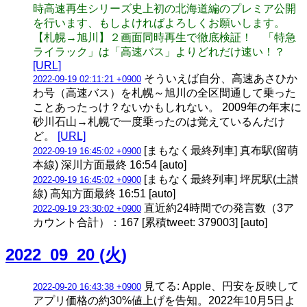
時高速再生シリーズ史上初の北海道編のプレミア公開
を行います、もしよければよろしくお願いします。
【札幌→旭川】２画面同時再生で徹底検証！ 「特急
ライラック」は「高速バス」よりどれだけ速い！？
[URL]
そういえば自分、高速あさひか
2022-09-19 02:11:21 +0900
わ号（高速バス）を札幌～旭川の全区間通して乗った
ことあったっけ？ないかもしれない。 2009年の年末に
砂川石山→札幌で一度乗ったのは覚えているんだけ
ど。
[URL]
[まもなく最終列車] 真布駅(留萌
2022-09-19 16:45:02 +0900
本線) 深川方面最終 16:54 [auto]
[まもなく最終列車] 坪尻駅(土讃
2022-09-19 16:45:02 +0900
線) 高知方面最終 16:51 [auto]
直近約24時間での発言数（3ア
2022-09-19 23:30:02 +0900
カウント合計）：167 [累積tweet: 379003] [auto]
2022_09_20 (火)
見てる: Apple、円安を反映して
2022-09-20 16:43:38 +0900
アプリ価格の約30%値上げを告知。2022年10月5日よ