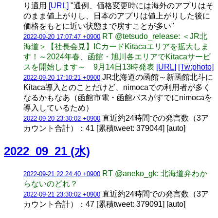
り適用
[URL]
"通例、価格変更時には海外のアプリはそ
のまま値上がりし、日本のアプリは値上がりした後に
価格をもとに近い状態まで戻すことが多い"
RT @tetsudo_release: ＜JR北
2022-09-20 17:07:47 +0900
海道＞【社長会見】ICカードKitacaエリアを拡大しま
す！～2024年春、函館・旭川各エリアでKitacaサービ
スを開始します～ 9月14日13時発表
[URL]
[Tw:photo]
JR北海道の函館～新函館北斗に
2022-09-20 17:10:21 +0900
Kitaca導入とのことだけど、nimocaでの利用者が多く
なるかもなあ（函館市電・函館バスがすでにnimocaを
導入しているため）
直近約24時間での発言数（3ア
2022-09-20 23:30:02 +0900
カウント合計）：41 [累積tweet: 379044] [auto]
2022_09_21 (水)
RT @aneko_gk: 北海道弁わか
2022-09-21 22:24:40 +0900
らないのどれ？
直近約24時間での発言数（3ア
2022-09-21 23:30:02 +0900
カウント合計）：47 [累積tweet: 379091] [auto]