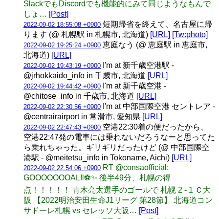
SlackでもDiscordでも機能的にみて同じようなもんで
しょ…
[Post]
短期帰省を終えて、名古屋に帰
2022-09-02 18:55:08 +0900
ります (@ 札幌駅 in 札幌市, 北海道)
[URL]
[Tw:photo]
恵庭なう (@ 恵庭駅 in 恵庭市,
2022-09-02 19:25:24 +0900
北海道)
[URL]
I'm at 新千歳空港駅 -
2022-09-02 19:43:19 +0900
@jrhokkaido_info in 千歳市, 北海道
[URL]
I'm at 新千歳空港 -
2022-09-02 19:44:42 +0900
@chitose_info in 千歳市, 北海道
[URL]
I'm at 中部国際空港 セントレア -
2022-09-02 22:30:56 +0900
@centrairairport in 常滑市, 愛知県
[URL]
空港22:30着の便だったから、
2022-09-02 22:47:43 +0900
空港22:47発の電車には乗れないだろうなーと思ってた
ら乗れちゃった。ギリギリだったけど (@ 中部国際空
港駅 - @meitetsu_info in Tokoname, Aichi)
[URL]
RT @consaofficial:
2022-09-02 22:54:06 +0900
GOOOOOOOAL‼️⚽✨ 後半49分、札幌の得
点！！！！！ 青木亮太選手のゴールで 札幌 2 - 1 Ｃ大
阪 【2022明治安田生命J1リーグ 第28節】 北海道コン
サドーレ札幌 vs セレッソ大阪…
[Post]