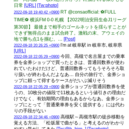
日常
[URL]
[Tw:photo]
RT @consaofficial: ⚽️FULL
2022-09-18 19:40:42 +0900
TIME⚽️ 横浜FM 0-0 札幌 【2022明治安田生命J1リーグ
第30節】 最後まで相手のゴールネットを揺らすことが
できず無得点のまま試合終了。激戦の末、アウェイの
地で勝ち点1を掴む。…
[Post]
I'm at 岐阜駅 in 岐阜市, 岐阜県
2022-09-18 20:26:25 +0900
[URL]
今回、高槻で名古屋までの乗車
2022-09-18 22:05:29 +0900
券を金券ショップで買ったときは、普通回数券が使わ
れていたわけだけど、普通回数券ってもうそろそろ取
り扱いが終わるんだよなあ… 自分の旅行で、金券ショ
ップに頼って得するケースがだいぶ減りそう
金券ショップが普通回数券を使
2022-09-18 22:05:29 +0900
うの、10枚分の値段で11枚あるという値引きの理由だ
けでなく、有効期間の理由もあるからなあ。金券ショ
ップにとって「普通乗車券を安く提供する」には代わ
りの手段がない
高槻駅～高槻市駅の徒歩移動を
2022-09-18 22:34:46 +0900
覚える方法、「松坂屋で曲がる」と考えるのがわかり
やすい気がしてきた
[Tw:@h_hiro_]
[Tw:photo]