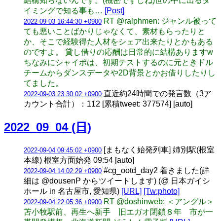
結構知らないんです。(機密ですしね)世の中に出るタ
イミングで知る事も…
[Post]
RT @ralphmen: ジャンル被って
2022-09-03 16:44:30 +0900
ても悪いことばかりじゃなくて、素材もらったりと
か、そこで経験得た人材をシェア出来たりとかもある
のですよ。 貸し借りの応酬は日常的に結構ありますw
ちなみにシャイポは、初期テストするのに元ときドル
チームからダンスデータや2D背景とかお借りしたりし
てました。
直近約24時間での発言数（3ア
2022-09-03 23:30:02 +0900
カウント合計）：112 [累積tweet: 377574] [auto]
2022_09_04 (日)
[まもなく始発列車] 姉別駅(根室
2022-09-04 09:45:02 +0900
本線) 根室方面始発 09:54 [auto]
#cg_ootd_day2 着きました(詳
2022-09-04 14:02:29 +0900
細は @dousenP からツイートします) (@ 日本ガイシ
ホール in 名古屋市, 愛知県)
[URL]
[Tw:photo]
RT @doshinweb: ＜アングル＞
2022-09-04 22:05:36 +0900
苫小牧駅前、再生へ新手 旧エガオ閉鎖８年 市が一