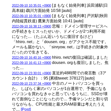
[まもなく始発列車] 浜田浦駅(日
2022-09-10 10:35:01 +0900
高本線) 鵡川方面始発 10:58 [auto]
[まもなく始発列車] 戸沢駅(秋田
2022-09-10 10:35:01 +0900
内陸縦貫鉄道) 鷹巣方面始発 10:41 [auto]
悲報：ドメイン管理サービスへ
2022-09-10 16:38:13 +0900
の手続きをミスったせいか、ドメインが2つ利用不能
になった…（たぶん近いうちに復旧するけど）
「hhiro. net」と「dousen. org」がアクセス不能です。
メールも届かない。「sinryow. net」は手続きの対象外
だったので生きてる。
hhiro. netの復旧は確認しました
2022-09-10 16:40:16 +0900
dousen. orgも復旧しました。焦
2022-09-10 16:41:13 +0900
った…
直近約48時間での発言数（3ア
2022-09-10 23:30:01 +0900
カウント合計）：95 [累積tweet: 378127] [auto]
中古のノートパソコンを買っ
2022-09-10 23:37:34 +0900
た。 しばらく家のパソコンが1台運用で、予備になる
パソコンを買わなきゃと思っているうちに、SSDが壊
れて面倒なことになったので… 予備マシンだと割り切
りながらも、CPU性能と最大RAM容量は考えたうえ
で…
[Post]