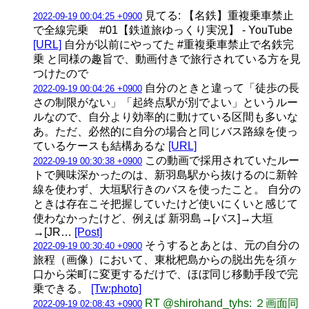
見てる: 【名鉄】重複乗車禁止
2022-09-19 00:04:25 +0900
で全線完乗 #01【鉄道旅ゆっくり実況】 - YouTube
[URL]
自分が以前にやってた #重複乗車禁止で名鉄完
乗 と同様の趣旨で、動画付きで旅行されている方を見
つけたので
自分のときと違って「徒歩の長
2022-09-19 00:04:26 +0900
さの制限がない」「起終点駅が別でよい」というルー
ルなので、自分より効率的に動けている区間も多いな
あ。ただ、必然的に自分の場合と同じバス路線を使っ
ているケースも結構あるな
[URL]
この動画で採用されていたルー
2022-09-19 00:30:38 +0900
トで興味深かったのは、新羽島駅から抜けるのに新幹
線を使わず、大垣駅行きのバスを使ったこと。 自分の
ときは存在こそ把握していたけど使いにくいと感じて
使わなかったけど、例えば 新羽島→[バス]→大垣
→[JR…
[Post]
そうするとあとは、元の自分の
2022-09-19 00:30:40 +0900
旅程（画像）において、東枇杷島からの脱出先を須ヶ
口から栄町に変更するだけで、ほぼ同じ移動手段で完
乗できる。
[Tw:photo]
RT @shirohand_tyhs: ２画面同
2022-09-19 02:08:43 +0900