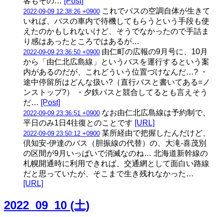
客もその…
[Post]
これでバスの空調自体が生きて
2022-09-09 12:38:26 +0900
いれば、バスの車内で待機してもらうという手段も使
えたのかもしれないけど、そうでなかったので手詰ま
り感はあったところではあるが…
由仁町の広報の9月号に、10月
2022-09-09 23:36:50 +0900
から「由仁北広島線」というバスを運行するという案
内があるのだが、これどういう位置づけなんだ…? ・
途中停留所はどんな扱い?（直行バスと書いてある=ノ
ンストップ?） ・夕鉄バスと競合してるとも言えそう
だ…
[Post]
なお由仁北広島線は予約制で、
2022-09-09 23:36:51 +0900
平日のみ1日4往復とのことです
[URL]
某所経由で把握したんだけど、
2022-09-09 23:50:12 +0900
倶知安-伊達のバス（胆振線の代替）の、大滝-喜茂別
の区間が9月いっぱいで消滅なのね… 北海道新幹線の
札幌開通時に利用できれば、交通網として面白い路線
だと思っていたが、そこまで生き残れなかった…
[URL]
2022_09_10 (土)