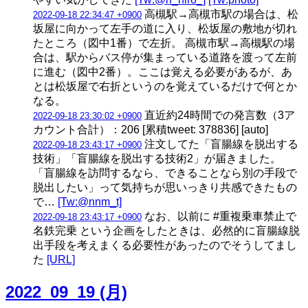
高槻駅→高槻市駅の場合は、松
2022-09-18 22:34:47 +0900
坂屋に向かって左手の道に入り、松坂屋の敷地が切れ
たところ（図中1番）で左折。 高槻市駅→高槻駅の場
合は、駅からバス停が集まっている道路を渡って左前
に進む（図中2番）。ここは覚える必要があるが、あ
とは松坂屋で右折というのを覚えているだけで何とか
なる。
直近約24時間での発言数（3ア
2022-09-18 23:30:02 +0900
カウント合計）：206 [累積tweet: 378836] [auto]
注文してた「盲腸線を脱出する
2022-09-18 23:43:17 +0900
技術」「盲腸線を脱出する技術2」が届きました。
「盲腸線を訪問するなら、できることなら別の手段で
脱出したい」って気持ちが思いっきり共感できたもの
で…
[Tw:@nnm_t]
なお、以前に #重複乗車禁止で
2022-09-18 23:43:17 +0900
名鉄完乗 という企画をしたときは、必然的に盲腸線脱
出手段を考えまくる必要性があったのでそうしてまし
た
[URL]
2022_09_19 (月)