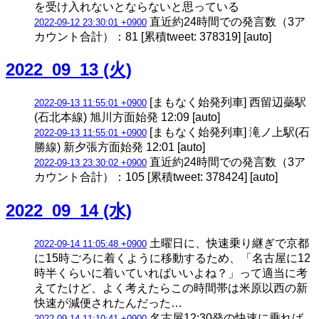
を受け入れないとならないと思っている
直近約24時間での発言数（3ア
2022-09-12 23:30:01 +0900
カウント合計）：81 [累積tweet: 378319] [auto]
2022_09_13 (火)
[まもなく始発列車] 西留辺蘂駅
2022-09-13 11:55:01 +0900
(石北本線) 旭川方面始発 12:09 [auto]
[まもなく始発列車] 滝ノ上駅(石
2022-09-13 11:55:01 +0900
勝線) 新夕張方面始発 12:01 [auto]
直近約24時間での発言数（3ア
2022-09-13 23:30:02 +0900
カウント合計）：105 [累積tweet: 378424] [auto]
2022_09_14 (水)
土曜日に、快速乗り継ぎで京都
2022-09-14 11:05:48 +0900
に15時ごろに着くように移動するため、「名古屋に12
時半くらいに着いていればいいよね？」って適当に考
えてたけど、よく考えたらこの時間帯は米原以西の新
快速が減便されたんだった…
名古屋12:30発の快速に乗れば
2022-09-14 11:10:41 +0900