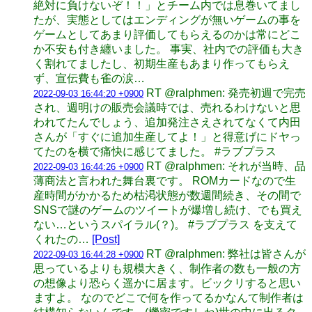
絶対に負けないぞ！！」とチーム内では息巻いてまし
たが、実態としてはエンディングが無いゲームの事を
ゲームとしてあまり評価してもらえるのかは常にどこ
か不安も付き纏いました。 事実、社内での評価も大き
く割れてましたし、初期生産もあまり作ってもらえ
ず、宣伝費も雀の涙…
RT @ralphmen: 発売初週で完売
2022-09-03 16:44:20 +0900
され、週明けの販売会議時では、売れるわけないと思
われてたんでしょう、追加発注さえされてなくて内田
さんが「すぐに追加生産してよ！」と得意げにドヤっ
てたのを横で痛快に感じてました。 #ラブプラス
RT @ralphmen: それが当時、品
2022-09-03 16:44:26 +0900
薄商法と言われた舞台裏です。 ROMカードなので生
産時間がかかるため枯渇状態が数週間続き、その間で
SNSで謎のゲームのツイートが爆増し続け、でも買え
ない…というスパイラル(？)。 #ラブプラス を支えて
くれたの…
[Post]
RT @ralphmen: 弊社は皆さんが
2022-09-03 16:44:28 +0900
思っているよりも規模大きく、制作者の数も一般の方
の想像より恐らく遥かに居ます。ビックリすると思い
ますよ。 なのでどこで何を作ってるかなんて制作者は