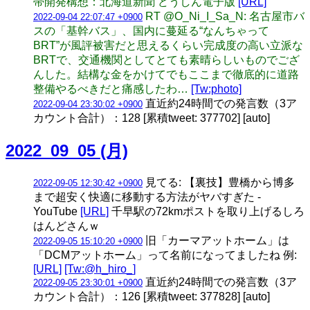
帯開発構想：北海道新聞 どうしん電子版
[URL]
RT @O_Ni_I_Sa_N: 名古屋市バ
2022-09-04 22:07:47 +0900
スの「基幹バス」、国内に蔓延る“なんちゃって
BRT”が風評被害だと思えるくらい完成度の高い立派な
BRTで、交通機関としてとても素晴らしいものでござ
んした。結構な金をかけてでもここまで徹底的に道路
整備やるべきだと痛感したわ…
[Tw:photo]
直近約24時間での発言数（3ア
2022-09-04 23:30:02 +0900
カウント合計）：128 [累積tweet: 377702] [auto]
2022_09_05 (月)
見てる: 【裏技】豊橋から博多
2022-09-05 12:30:42 +0900
まで超安く快適に移動する方法がヤバすぎた -
YouTube
[URL]
千早駅の72kmポストを取り上げるしろ
はんどさんｗ
旧「カーマアットホーム」は
2022-09-05 15:10:20 +0900
「DCMアットホーム」って名前になってましたね 例:
[URL]
[Tw:@h_hiro_]
直近約24時間での発言数（3ア
2022-09-05 23:30:01 +0900
カウント合計）：126 [累積tweet: 377828] [auto]