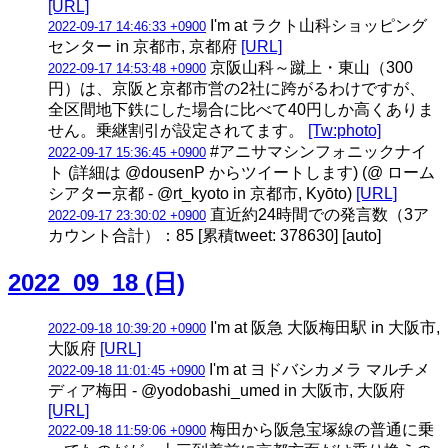
[URL]
I'm at ラクト山科ショッピング
2022-09-17 14:46:33 +0900
センター in 京都市, 京都府
[URL]
京阪山科～蹴上・東山（300
2022-09-17 14:53:48 +0900
円）は、京阪と京都市営の2社に跨がるわけですが、
全区間地下鉄にした場合に比べて40円しか高くありま
せん。乗継割引が設定されてます。
[Tw:photo]
#アニサマシンフォニックナイ
2022-09-17 15:36:45 +0900
ト (詳細は @dousenP からツイートします) (@ ローム
シアター京都 - @rt_kyoto in 京都市, Kyōto)
[URL]
直近約24時間での発言数（3ア
2022-09-17 23:30:02 +0900
カウント合計）：85 [累積tweet: 378630] [auto]
2022_09_18 (日)
I'm at 阪急 大阪梅田駅 in 大阪市,
2022-09-18 10:39:20 +0900
大阪府
[URL]
I'm at ヨドバシカメラ マルチメ
2022-09-18 11:01:45 +0900
ディア梅田 - @yodobashi_umed in 大阪市, 大阪府
[URL]
梅田から阪急宝塚線の普通に乗
2022-09-18 11:59:06 +0900