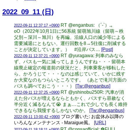
2022_09_11 (日)
RT @enganbus: （´-`）.｡
2022-09-11 12:37:17 +0900
oO（2022年10月1日に56系統 留萌旭川線（留萌～秩
父別～深川～旭川）を再編、沿線人口の減少等による
需要減退にともない、運行回数を8→5往復に削減する
ことが決定しています。） #沿岸バス…
[Post]
RT @yuragawa: 列車のみなら
2022-09-11 12:37:21 +0900
ず、バスも一気に減ってしまうんですね・・・留萌本
線廃止確定の報道前の状況だと、列車乗客が移転した
ら、かろうじて・・・なのは感じていて、いかに残す
か大変なのもつらいところです。 （あとで滝川方面の
バスも調べておこう・・・）
[Tw:@enganbus]
RT @yshinobu250R: 汽車が消
2022-09-11 12:37:25 +0900
えた分バスが増えるならともかく、バスすら容赦なく
半分近く減るなんて😭 まぁ…これで少しでも長く維持
できるなら我慢するしかないのか。
[Tw:@enganbus]
ブログ書いた: お盆休み以降の
2022-09-11 13:00:42 +0900
いろんなメンテナンス - Maraigue風。
[URL]
RT @consaofficial: ⚽️FULL
2022-09-11 18:18:11 +0900