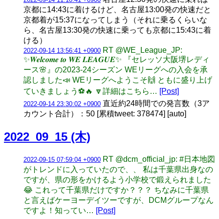
京都に14:43に着けるけど、名古屋13:00発の快速だと
京都着が15:37になってしまう（それに乗るくらいな
ら、名古屋13:30発の快速に乗っても京都に15:43に着
ける）
RT @WE_League_JP:
2022-09-14 13:56:41 +0900
✨𝑾𝒆𝒍𝒄𝒐𝒎𝒆 𝒕𝒐 𝑾𝑬 𝑳𝑬𝑨𝑮𝑼𝑬✨ 『セレッソ大阪堺レディ
ース🌸』の2023-24シーズン WEリーグへの入会を承
認しました📣 WEリーグへようこそ🙌 ともに盛り上げ
ていきましょう⚽️🔥 🔽詳細はこちら…
[Post]
直近約24時間での発言数（3ア
2022-09-14 23:30:02 +0900
カウント合計）：50 [累積tweet: 378474] [auto]
2022_09_15 (木)
RT @dcm_official_jp: #日本地図
2022-09-15 07:59:04 +0900
がトレンドに入っていたので、、 私は千葉県出身なの
ですが、県の形をかけるよう小学校で鍛えられました
😂 これって千葉県だけですか？？？ ちなみに千葉県
と言えばケーヨーデイツーですが、DCMグループなん
ですよ！知ってい…
[Post]