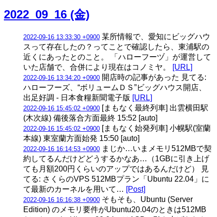
2022_09_16 (金)
某所情報で、愛知にビッグハウ
2022-09-16 13:33:30 +0900
スって存在したの？ってことで確認したら、東浦駅の
近くにあったとのこと。 「ハローフーヅ」が運営して
いた店舗で、合併により現在はコノミヤ。
[URL]
開店時の記事があった 見てる:
2022-09-16 13:34:20 +0900
ハローフーズ、“ボリュームＤＳ”ビッグハウス開店、
出足好調 - 日本食糧新聞電子版
[URL]
[まもなく最終列車] 出雲横田駅
2022-09-16 15:45:02 +0900
(木次線) 備後落合方面最終 15:52 [auto]
[まもなく始発列車] 小幌駅(室蘭
2022-09-16 15:45:02 +0900
本線) 東室蘭方面始発 15:50 [auto]
まじか…いまメモリ512MBで契
2022-09-16 16:14:53 +0900
約してるんだけどどうするかなあ…（1GBに引き上げ
ても月額200円くらいのアップではあるんだけど） 見
てる: さくらのVPS 512MBプラン「Ubuntu 22.04」に
て最新のカーネルを用いて…
[Post]
そもそも、Ubuntu (Server
2022-09-16 16:16:38 +0900
Edition) のメモリ要件がUbuntu20.04のときは512MB