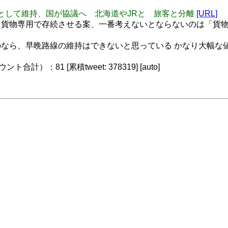
線を貨物線として維持、国が協議へ 北海道やJRと 旅客と分離
[URL]
貨物専用で存続させる案、一番考えないとならないのは「貨
なら、早晩路線の維持はできないと思っている かなり大幅な
）：81 [累積tweet: 378319] [auto]