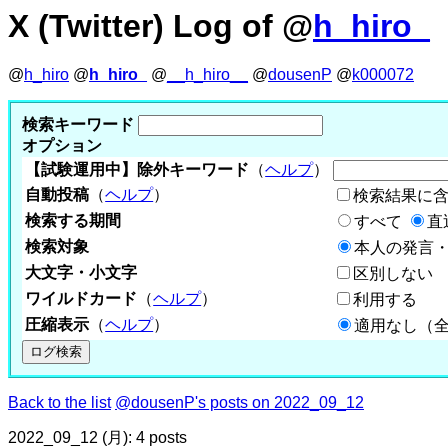
X (Twitter) Log of @
h_hiro_
@
h_hiro
@
h_hiro_
@
__h_hiro__
@
dousenP
@
k000072
検索キーワード
オプション
【試験運用中】除外キーワード
（
ヘルプ
）
自動投稿
（
ヘルプ
）
検索結果に
検索する期間
すべて
直
検索対象
本人の発言・
大文字・小文字
区別しない
ワイルドカード
（
ヘルプ
）
利用する
圧縮表示
（
ヘルプ
）
適用なし（
Back to the list
@dousenP's posts on 2022_09_12
2022_09_12 (月): 4 posts