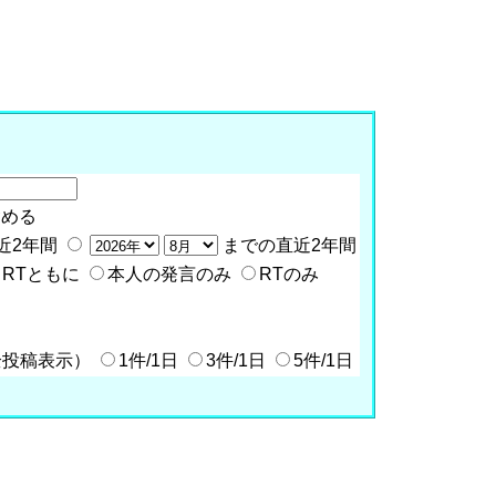
含める
近2年間
までの直近2年間
RTともに
本人の発言のみ
RTのみ
全投稿表示）
1件/1日
3件/1日
5件/1日