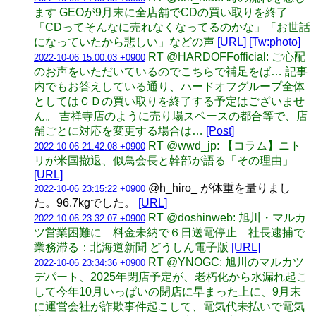
ます GEOが9月末に全店舗でCDの買い取りを終了
「CDってそんなに売れなくなってるのかな」「お世話
になっていたから悲しい」などの声
[URL]
[Tw:photo]
RT @HARDOFFofficial: ご心配
2022-10-06 15:00:03 +0900
のお声をいただいているのでこちらで補足をば… 記事
内でもお答えしている通り、ハードオフグループ全体
としてはＣＤの買い取りを終了する予定はございませ
ん。 吉祥寺店のように売り場スペースの都合等で、店
舗ごとに対応を変更する場合は…
[Post]
RT @wwd_jp: 【コラム】ニト
2022-10-06 21:42:08 +0900
リが米国撤退、似鳥会長と幹部が語る「その理由」
[URL]
@h_hiro_ が体重を量りまし
2022-10-06 23:15:22 +0900
た。96.7kgでした。
[URL]
RT @doshinweb: 旭川・マルカ
2022-10-06 23:32:07 +0900
ツ営業困難に 料金未納で６日送電停止 社長逮捕で
業務滞る：北海道新聞 どうしん電子版
[URL]
RT @YNOGC: 旭川のマルカツ
2022-10-06 23:34:36 +0900
デパート、2025年閉店予定が、老朽化から水漏れ起こ
して今年10月いっぱいの閉店に早まった上に、9月末
に運営会社が詐欺事件起こして、電気代未払いで電気