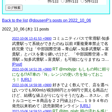
件/1日
3件/1日
5件/1日
Back to the list
@dousenP's posts on 2022_10_06
2022_10_06 (木): 11 posts
コミュニティバスで常滑駅-知多
2022-10-06 13:41:53 +0900
武豊駅って系統ができたのね 以前 #重複乗車禁止で名
鉄完乗 では「中部国際空港→青山駅→知多武豊駅→富
貴駅」とバスを乗り継いだけど、「中部国際空港→常
滑駅→知多武豊駅→富貴駅」も可能になりますね コ…
[Post]
RT @mobyjp: もしもの時に頼り
2022-10-06 14:51:28 +0900
になる!?AT車の「N」レンジの使い方を知っておこ
う！
[URL]
好きでよく飲んでて、店を選べ
2022-10-06 14:59:08 +0900
ばいつでも900mlが税別88円とか98円で買える商品だ
けど、結構な値上がりになりそうだなあ… ネスレ、ボ
トルコーヒー８商品を２２円値上げへ…１９９４年の
発売以来初めて : 読売新聞オンライン
[URL]
RT @itm_nlab: 時の流れを感じ
2022-10-06 14:59:53 +0900