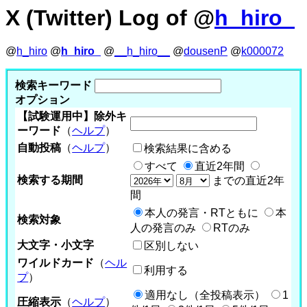
X (Twitter) Log of @
h_hiro_
@
h_hiro
@
h_hiro_
@
__h_hiro__
@
dousenP
@
k000072
検索キーワード
オプション
【試験運用中】除外キ
ーワード
（
ヘルプ
）
自動投稿
（
ヘルプ
）
検索結果に含める
すべて
直近2年間
検索する期間
までの直近2年
間
本人の発言・RTともに
本
検索対象
人の発言のみ
RTのみ
大文字・小文字
区別しない
ワイルドカード
（
ヘル
利用する
プ
）
適用なし（全投稿表示）
1
圧縮表示
（
ヘルプ
）