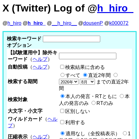
X (Twitter) Log of @
h_hiro_
@
h_hiro
@
h_hiro_
@
__h_hiro__
@
dousenP
@
k000072
検索キーワード
オプション
【試験運用中】除外キ
ーワード
（
ヘルプ
）
自動投稿
（
ヘルプ
）
検索結果に含める
すべて
直近2年間
検索する期間
までの直近2年
間
本人の発言・RTともに
本
検索対象
人の発言のみ
RTのみ
大文字・小文字
区別しない
ワイルドカード
（
ヘル
利用する
プ
）
適用なし（全投稿表示）
1
圧縮表示
（
ヘルプ
）