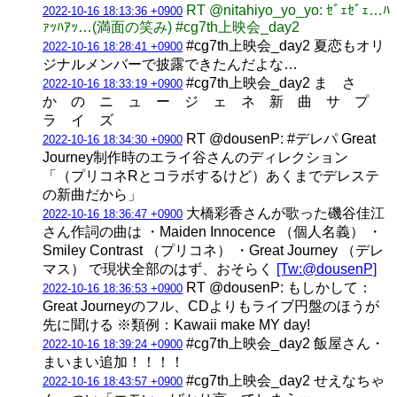
RT @nitahiyo_yo_yo: ｾﾞｪｾﾞｪ…ﾊ
2022-10-16 18:13:36 +0900
ｧｯﾊｱｯ…(満面の笑み) #cg7th上映会_day2
#cg7th上映会_day2 夏恋もオリ
2022-10-16 18:28:41 +0900
ジナルメンバーで披露できたんだよな…
#cg7th上映会_day2 ま さ
2022-10-16 18:33:19 +0900
か の ニ ュ ー ジ ェ ネ 新 曲 サ プ
ラ イ ズ
RT @dousenP: #デレパ Great
2022-10-16 18:34:30 +0900
Journey制作時のエライ谷さんのディレクション
「（プリコネRとコラボするけど）あくまでデレステ
の新曲だから」
大橋彩香さんが歌った磯谷佳江
2022-10-16 18:36:47 +0900
さん作詞の曲は ・Maiden Innocence （個人名義） ・
Smiley Contrast （プリコネ） ・Great Journey （デレ
マス） で現状全部のはず、おそらく
[Tw:@dousenP]
RT @dousenP: もしかして：
2022-10-16 18:36:53 +0900
Great Journeyのフル、CDよりもライブ円盤のほうが
先に聞ける ※類例：Kawaii make MY day!
#cg7th上映会_day2 飯屋さん・
2022-10-16 18:39:24 +0900
まいまい追加！！！！
#cg7th上映会_day2 せえなちゃ
2022-10-16 18:43:57 +0900