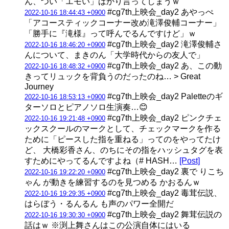
ん、つい「エモい」ばかり言ってしまうｗ
#cg7th上映会_day2 あやっぺ
2022-10-16 18:44:43 +0900
「アコースティックコーナー改め滝澤俊輔コーナー」
「勝手に『滝様』って呼んでるんですけど」ｗ
#cg7th上映会_day2 滝澤俊輔さ
2022-10-16 18:46:20 +0900
んについて、まきのん「大学時代からの友人で」
#cg7th上映会_day2 あ、この動
2022-10-16 18:48:32 +0900
きってリュックを背負うのだったのね… > Great
Journey
#cg7th上映会_day2 Paletteのギ
2022-10-16 18:53:13 +0900
ターソロとピアノソロ生演奏…😊
#cg7th上映会_day2 ピンクチェ
2022-10-16 19:21:48 +0900
ックスクールのマークとして、チェックマークを作る
ために「ピースした指を重ねる」ってのをやってたけ
ど、 大橋彩香さん、のちにその指をハッシュタグを表
すためにやってるんですよね（# HASH…
[Post]
#cg7th上映会_day2 裏で りこち
2022-10-16 19:22:20 +0900
ゃん が動きを練習するのを見つめる かおるんｗ
#cg7th上映会_day2 毒茸伝説、
2022-10-16 19:29:35 +0900
はらぼう・るんるん も声のパワー全開だ
#cg7th上映会_day2 舞茸伝説の
2022-10-16 19:30:30 +0900
話はｗ ※渕上舞さんはこの公演自体にはいる