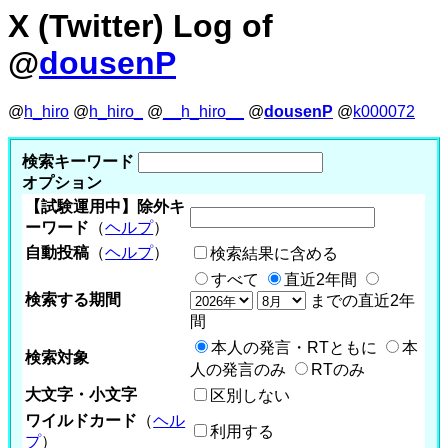
X (Twitter) Log of
@
dousenP
@
h_hiro
@
h_hiro_
@
__h_hiro__
@
dousenP
@
k000072
検索キーワード
オプション
【試験運用中】除外キ
ーワード
（
ヘルプ
）
自動投稿
（
ヘルプ
）
検索結果に含める
すべて
直近2年間
検索する期間
までの直近2年
間
本人の発言・RTともに
本
検索対象
人の発言のみ
RTのみ
大文字・小文字
区別しない
ワイルドカード
（
ヘル
利用する
プ
）