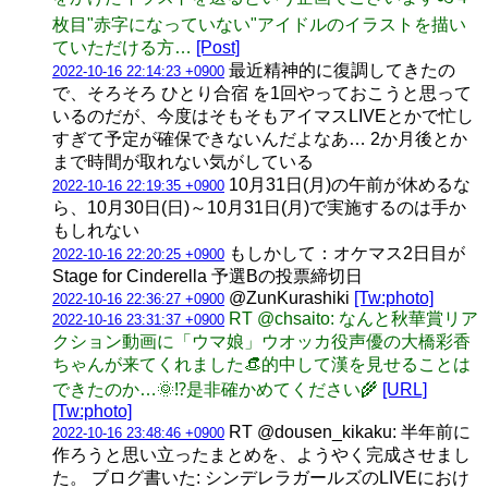
枚目"赤字になっていない"アイドルのイラストを描い
ていただける方…
[Post]
最近精神的に復調してきたの
2022-10-16 22:14:23 +0900
で、そろそろ ひとり合宿 を1回やっておこうと思って
いるのだが、今度はそもそもアイマスLIVEとかで忙し
すぎて予定が確保できないんだよなあ… 2か月後とか
まで時間が取れない気がしている
10月31日(月)の午前が休めるな
2022-10-16 22:19:35 +0900
ら、10月30日(日)～10月31日(月)で実施するのは手か
もしれない
もしかして：オケマス2日目が
2022-10-16 22:20:25 +0900
Stage for Cinderella 予選Bの投票締切日
@ZunKurashiki
[Tw:photo]
2022-10-16 22:36:27 +0900
RT @chsaito: なんと秋華賞リア
2022-10-16 23:31:37 +0900
クション動画に「ウマ娘」ウオッカ役声優の大橋彩香
ちゃんが来てくれました👒的中して漢を見せることは
できたのか…🌞⁉️是非確かめてください🌾
[URL]
[Tw:photo]
RT @dousen_kikaku: 半年前に
2022-10-16 23:48:46 +0900
作ろうと思い立ったまとめを、ようやく完成させまし
た。 ブログ書いた: シンデレラガールズのLIVEにおけ