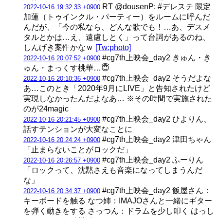
RT @dousenP: #デレステ 限定
2022-10-16 19:32:33 +0900
加蓮（トゥインクル・​パーティー）をルームに呼んだ
んだが、「今の私なら、どんな歌でも！…あ、デスメ
タルとかは…え、遠慮しとく」って台詞があるのね、
しんげき案件かなｗ
[Tw:photo]
#cg7th上映会_day2 きゅん・き
2022-10-16 20:07:52 +0900
ゅん・まっくす桃華…😇
#cg7th上映会_day2 そうだよな
2022-10-16 20:10:36 +0900
あ…このとき「2020年9月にLIVE」と告知されたけど
実現しなかったんだよなあ… ※その時間で実施された
のが24magic
#cg7th上映会_day2 ひよりん、
2022-10-16 20:21:45 +0900
話すテンションが大変なことに
#cg7th上映会_day2 津田ちゃん
2022-10-16 20:24:24 +0900
「止まらないことがロックだ」
#cg7th上映会_day2 ふーりん
2022-10-16 20:26:57 +0900
「ロックって、沈黙さえも音楽になってしまうんだ
な」
#cg7th上映会_day2 飯屋さん：
2022-10-16 20:34:37 +0900
キーボードを触る なつ姉：IMAJOさんと一緒にギター
を弾く動きをする さっつん：ドラムを少し叩く はっし