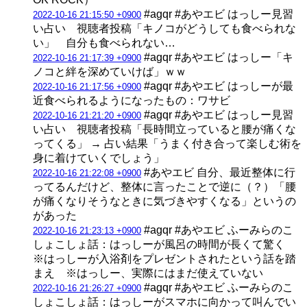
#agqr #あやエビ はっしー見習
2022-10-16 21:15:50 +0900
い占い 視聴者投稿「キノコがどうしても食べられな
い」 自分も食べられない…
#agqr #あやエビ はっしー「キ
2022-10-16 21:17:39 +0900
ノコと絆を深めていけば」ｗｗ
#agqr #あやエビ はっしーが最
2022-10-16 21:17:56 +0900
近食べられるようになったもの：ワサビ
#agqr #あやエビ はっしー見習
2022-10-16 21:21:20 +0900
い占い 視聴者投稿「長時間立っていると腰が痛くな
ってくる」 → 占い結果「うまく付き合って楽しむ術を
身に着けていくでしょう」
#あやエビ 自分、最近整体に行
2022-10-16 21:22:08 +0900
ってるんだけど、整体に言ったことで逆に（？）「腰
が痛くなりそうなときに気づきやすくなる」というの
があった
#agqr #あやエビ ふーみらのこ
2022-10-16 21:23:13 +0900
しょこしょ話：はっしーが風呂の時間が長くて驚く
※はっしーが入浴剤をプレゼントされたという話を踏
まえ ※はっしー、実際にはまだ使えていない
#agqr #あやエビ ふーみらのこ
2022-10-16 21:26:27 +0900
しょこしょ話：はっしーがスマホに向かって叫んでい