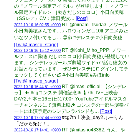
の『ノワール限定アイドル』が登場します！ ＜ノワー
ル限定アイドル＞ ［剥きだしのココロ］小日向美穂
（SSレア）CV：津田美波…
[Post]
RT @minami_tsuda3: ノワール
2022-10-16 16:02:55 +0900
小日向美穂さんです… ハロウィンだし10thアニメみた
いなツノ付いてるし… 😇👍 #デレステ #小日向美穂
[Tw:@imascg_stage]
RT @Kohi_Miho_PPP: ノワー
2022-10-16 16:15:12 +0900
ルフェスに[剥きだしのココロ]小日向美穂が登場してい
ます。 シンデレラガールズ劇場ワイド577話も彼女の
お話となっています。 ぜひデレステにログインしてチ
ェックしてください🧸 #小日向美穂 #みほinfo
[Tw:@imascg_stage]
RT @imas_official: 【シンデレ
2022-10-16 16:44:51 +0900
ラ】 💫 #cgコンステ 開催記念❄ 🎸7thLIVE上映会
DAY2🎶 本日16日(日)17:00~ YouTubeアイドルマスタ
ーチャンネルにて無料上映🎉 コンステの一部生演奏パ
ートに出演予定のシンデレラバンドも…
[Post]
#cg7th上映会_day2 ふーりん
2022-10-16 17:07:44 +0900
「だから拓け！」
RT @mitasho43382: うん、や
2022-10-16 17:14:41 +0900