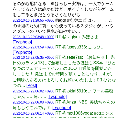
るのが心配になる ※はっしー実際は、一人でゲーム
をしてるときは静かだけど、ボイチャしながらゲーム
をしてるときだとうるさくなりがち
#agqr #あやエビ はっしー、こ
2022-10-16 21:29:55 +0900
の番組のために前回から使っているスタジオが、ハウ
スダストのせいで鼻水が出やすい…
RT @iviqtym: みほさま……
2022-10-16 22:03:48 +0900
[Tw:photo]
RT @fuseyu333: こっひ…
2022-10-16 22:03:59 +0900
[Tw:photo]
RT @sette7ss: 【お知らせ】 先
2022-10-16 22:05:35 +0900
日のカラマス13にて頒布しましたみほはじSS本『ひと
なつのフェアリーテイル』のBOOTH通販を開始いた
しました！ 発送までお時間を頂くことになりますが、
ご興味のある方はよろしくお願いいたします🙇‍♂️ ひとな
つの…
[Post]
RT @tokiai5910: ノワール美穂
2022-10-16 22:06:02 +0900
ちゃん……角……
[Tw:photo]
RT @Anza_NBS: 美穂ちゃんの
2022-10-16 22:06:08 +0900
角もしやこれでは？
[Tw:photo]
RT @mrx1006yoda: #cgコンス
2022-10-16 22:06:14 +0900