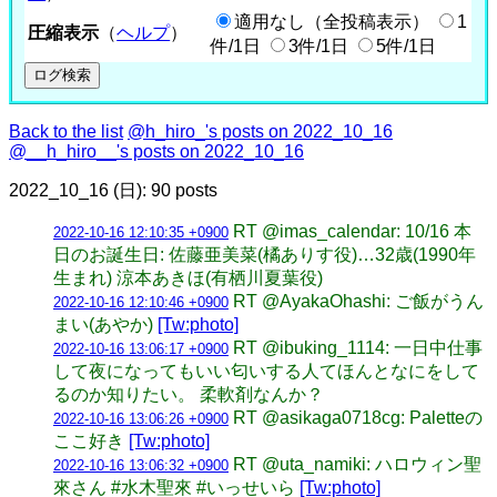
適用なし（全投稿表示）
1
圧縮表示
（
ヘルプ
）
件/1日
3件/1日
5件/1日
Back to the list
@h_hiro_'s posts on 2022_10_16
@__h_hiro__'s posts on 2022_10_16
2022_10_16 (日): 90 posts
RT @imas_calendar: 10/16 本
2022-10-16 12:10:35 +0900
日のお誕生日: 佐藤亜美菜(橘ありす役)…32歳(1990年
生まれ) 涼本あきほ(有栖川夏葉役)
RT @AyakaOhashi: ご飯がうん
2022-10-16 12:10:46 +0900
まい(あやか)
[Tw:photo]
RT @ibuking_1114: 一日中仕事
2022-10-16 13:06:17 +0900
して夜になってもいい匂いする人てほんとなにをして
るのか知りたい。 柔軟剤なんか？
RT @asikaga0718cg: Paletteの
2022-10-16 13:06:26 +0900
ここ好き
[Tw:photo]
RT @uta_namiki: ハロウィン聖
2022-10-16 13:06:32 +0900
來さん #水木聖來 #いっせいら
[Tw:photo]