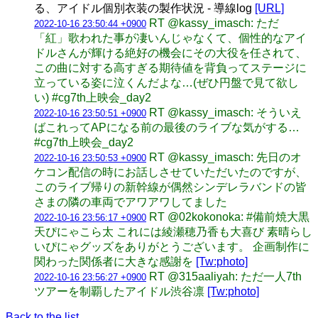
る、アイドル個別衣装の製作状況 - 導線log
[URL]
RT @kassy_imasch: ただ
2022-10-16 23:50:44 +0900
「紅」歌われた事が凄いんじゃなくて、個性的なアイ
ドルさんが輝ける絶好の機会にその大役を任されて、
この曲に対する高すぎる期待値を背負ってステージに
立っている姿に泣くんだよな…(ぜひ円盤で見て欲し
い) #cg7th上映会_day2
RT @kassy_imasch: そういえ
2022-10-16 23:50:51 +0900
ばこれってAPになる前の最後のライブな気がする…
#cg7th上映会_day2
RT @kassy_imasch: 先日のオ
2022-10-16 23:50:53 +0900
ケコン配信の時にお話しさせていただいたのですが、
このライブ帰りの新幹線が偶然シンデレラバンドの皆
さまの隣の車両でアワアワしてました
RT @02kokonoka: #備前焼大黒
2022-10-16 23:56:17 +0900
天ぴにゃこら太 これには綾瀬穂乃香も大喜び 素晴らし
いぴにゃグッズをありがとうございます。 企画制作に
関わった関係者に大きな感謝を
[Tw:photo]
RT @315aaliyah: ただ一人7th
2022-10-16 23:56:27 +0900
ツアーを制覇したアイドル渋谷凛
[Tw:photo]
Back to the list