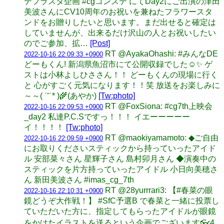
テフラスタ企画 #cgコンステ にてDay2にご出演の津田
美波さんにCV10周年のお祝いを兼ねたフラワースタ
ンドをお贈りしたいと思います。まだ出せると確定は
していませんが、出来るだけ沢山の人とお祝いしたい
のでご参加、拡…
[Post]
RT @AyakaOhashi: #みんなDE
2022-10-16 22:09:33 +0900
どーもくん! 新潟県魚沼市にて公開収録でした☺️✨ ゲ
ストは小林よしひささん！！ どーもくんの現場に行く
と 心がすごく元気になります！！笑 放送をお楽しみに
～～( ˙˘˙* )🌾(あやか)
[Tw:photo]
RT @FoxSiona: #cg7th上映会
2022-10-16 22:09:53 +0900
_day2 私達P.C.Sですっ！！！ イエーーーーー
イ！！！！
[Tw:photo]
RT @maokiyamamoto: ◆ご自由
2022-10-16 22:09:59 +0900
にお取りくださいスティックから持っていったアイド
ル 安部菜々さん 星輝子さん 島村卯月さん ◆演奏中の
スティックを片方持っていったアイドル 小日向美穂さ
ん 新田美波さん #imas_cg_7th
RT @28yurrrari3: 【#春菜の眼
2022-10-16 22:10:31 +0900
鏡どうぞ大作戦！】 #SfC予選B で春菜と一緒に投票し
ていただいた方に、指定してもらったアイドルが眼鏡
をかけたイラストを送るという企画でございます👓4