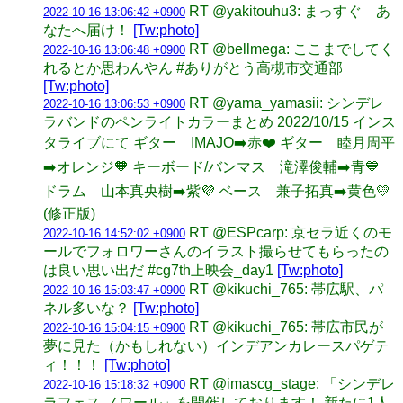
RT @yakitouhu3: まっすぐ あ
2022-10-16 13:06:42 +0900
なたへ届け！
[Tw:photo]
RT @bellmega: ここまでしてく
2022-10-16 13:06:48 +0900
れるとか思わんやん #ありがとう高槻市交通部
[Tw:photo]
RT @yama_yamasii: シンデレ
2022-10-16 13:06:53 +0900
ラバンドのペンライトカラーまとめ 2022/10/15 インス
タライブにて ギター IMAJO➡️赤❤️ ギター 睦月周平
➡️オレンジ🧡 キーボード/バンマス 滝澤俊輔➡️青💙
ドラム 山本真央樹➡️紫💜 ベース 兼子拓真➡️黄色💛
(修正版)
RT @ESPcarp: 京セラ近くのモ
2022-10-16 14:52:02 +0900
ールでフォロワーさんのイラスト撮らせてもらったの
は良い思い出だ #cg7th上映会_day1
[Tw:photo]
RT @kikuchi_765: 帯広駅、パ
2022-10-16 15:03:47 +0900
ネル多いな？
[Tw:photo]
RT @kikuchi_765: 帯広市民が
2022-10-16 15:04:15 +0900
夢に見た（かもしれない）インデアンカレースパゲテ
ィ！！！
[Tw:photo]
RT @imascg_stage: 「シンデレ
2022-10-16 15:18:32 +0900
ラフェス ノワール」を開催しております！ 新たに1人