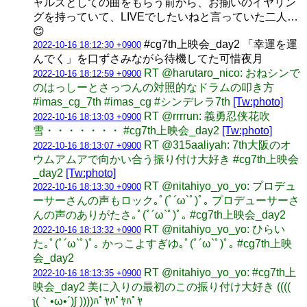
ャルズとしての曲をもらう前から、お揃いのイヤリン
グを持っていて、LIVEでしたいねと言っていた二人…
😊
#cg7th上映会_day2 「幸運を運
2022-10-16 18:12:30 +0900
んでく」を口ずさみながら待機してた可惜夜月
RT @harutaro_nico: おねシンで
2022-10-16 18:12:59 +0900
のはっしーとさっつんの対照的なドラムの叩き方
#imas_cg_7th #imas_cg #シンデレラ7th
[Tw:photo]
RT @rrrrun: 義勇忍侠花吹
2022-10-16 18:13:03 +0900
雪・・・・・・・ #cg7th上映会_day2
[Tw:photo]
RT @315aaliyah: 7th大阪のオ
2022-10-16 18:13:07 +0900
ウムアムアで向かい合う振り付け大好き #cg7th上映会
_day2
[Tw:photo]
RT @nitahiyo_yo_yo: プロデュ
2022-10-16 18:13:30 +0900
ーサーさんの声もロック｡ﾟ(ﾟ´ω`ﾟ)ﾟ｡ プロデューサーさ
んの声のありがたさ｡ﾟ(ﾟ´ω`ﾟ)ﾟ｡ #cg7th上映会_day2
RT @nitahiyo_yo_yo: ひらい
2022-10-16 18:13:32 +0900
た｡ﾟ(ﾟ´ω`ﾟ)ﾟ｡ かっこよすぎゆ｡ﾟ(ﾟ´ω`ﾟ)ﾟ｡ #cg7th上映
会_day2
RT @nitahiyo_yo_yo: #cg7th上
2022-10-16 18:13:35 +0900
映会_day2 美に入りの最初のこの振り付け大好き ((((
ʅ(｀•ω•´)ʃ ))))ﾊﾟﾔﾊﾟﾔﾊﾟﾔ