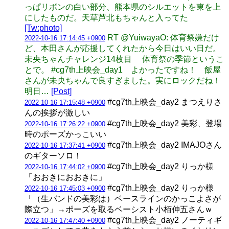
っぱリボンの白い部分、熊本県のシルエットを東を上
にしたものだ。天草芦北もちゃんと入ってた
[Tw:photo]
RT @YuiwayaO: 体育祭嫌だけ
2022-10-16 17:14:45 +0900
ど、本田さんが応援してくれたから今日はいい日だ。
未央ちゃんチャレンジ14枚目 体育祭の季節というこ
とで。 #cg7th上映会_day1 よかったですね！ 飯屋
さんが未央ちゃんで良すぎました。実にロックだね！
明日…
[Post]
#cg7th上映会_day2 まつえりさ
2022-10-16 17:15:48 +0900
んの挨拶が激しい
#cg7th上映会_day2 美彩、登場
2022-10-16 17:26:22 +0900
時のポーズかっこいい
#cg7th上映会_day2 IMAJOさん
2022-10-16 17:37:41 +0900
のギターソロ！
#cg7th上映会_day2 りっか様
2022-10-16 17:44:02 +0900
「おおきにおおきに」
#cg7th上映会_day2 りっか様
2022-10-16 17:45:03 +0900
「（生バンドの美彩は）ベースラインのかっこよさが
際立つ」→ポーズを取るベーシスト小栢伸五さんｗ
#cg7th上映会_day2 ノーティギ
2022-10-16 17:47:40 +0900