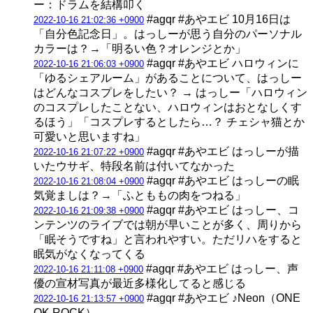
ー：ドラムを結構叩く
#agqr #あやエビ 10月16日は
2022-10-16 21:02:36 +0900
「自分色記念日」。はっしーが思う自分のパーソナル
カラーは？→「明るい色？オレンジとか」
#agqr #あやエビ ハロウィンに
2022-10-16 21:06:03 +0900
「ゆるシェアルーム」があることについて、はっしー
はどんなコスプレをしたい？ → はっしー「ハロウィン
のコスプレしたことない、ハロウィンはおとなしくす
るほう」「コスプレするとしたら…？ チェシャ猫とか
可愛いと思いますね」
#agqr #あやエビ はっしーが描
2022-10-16 21:07:22 +0900
いたウサギ、特段名前は付いてなかった
#agqr #あやエビ はっしーの眠
2022-10-16 21:08:04 +0900
気覚ましは？→「ふとももの肉をつねる」
#agqr #あやエビ はっしー、コ
2022-10-16 21:09:38 +0900
ンテンツのライブでは朝が早いことが多く、周りから
「眠そうですね」と言われやすい。ただリハをすると
眠気がなくなってくる
#agqr #あやエビ はっしー、声
2022-10-16 21:11:08 +0900
優の宣材写真が最近多様化してると感じる
#agqr #あやエビ ♪Neon（ONE
2022-10-16 21:13:57 +0900
OK ROCK）