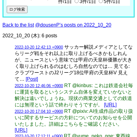
件/1日
3件/1日
5件/1日
Back to the list
@dousenP's posts on 2022_10_20
2022_10_20 (木): 6 posts
サッカー解説メディアとしてな
2022-10-20 12:42:13 +0900
らリーグ戦をそれ以上に取り上げるべきかもしれん
が、ニュースという意味では甲府の天皇杯優勝が大き
く取り上げられるのはむしろ自然なのでは… 見てる:
クラブワーストのJ2リーグ18位甲府の天皇杯V 見え
て…
[Post]
RT @kinbus: これは鉄道会社毎
2022-10-20 12:46:06 +0900
に運賃を取るというシステム自体を変えていかないと
解決は遠いでしょうね。現状の商業交通としての鉄道
には無理という話で終わりそうですが。
[URL]
RT @pixiv: AI生成作品の取り扱
2022-10-20 17:04:10 +0900
いに関するサービスの方針についてのお知らせを公開
いたしました。詳細はこちらをご確認ください。
[URL]
RT @yume_neko_gge: 東西線
2022-10-20 17:12:11 +0900