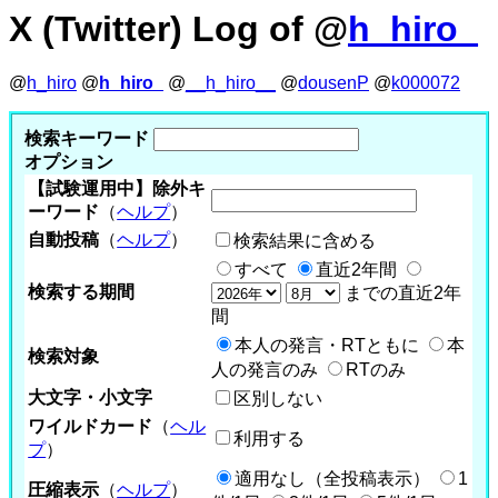
X (Twitter) Log of @
h_hiro_
@
h_hiro
@
h_hiro_
@
__h_hiro__
@
dousenP
@
k000072
検索キーワード
オプション
【試験運用中】除外キ
ーワード
（
ヘルプ
）
自動投稿
（
ヘルプ
）
検索結果に含める
すべて
直近2年間
検索する期間
までの直近2年
間
本人の発言・RTともに
本
検索対象
人の発言のみ
RTのみ
大文字・小文字
区別しない
ワイルドカード
（
ヘル
利用する
プ
）
適用なし（全投稿表示）
1
圧縮表示
（
ヘルプ
）