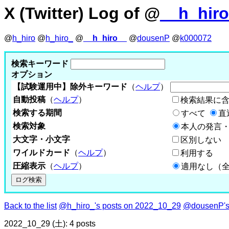
X (Twitter) Log of @
__h_hir
@
h_hiro
@
h_hiro_
@
__h_hiro__
@
dousenP
@
k000072
検索キーワード
オプション
【試験運用中】除外キーワード
（
ヘルプ
）
自動投稿
（
ヘルプ
）
検索結果に
検索する期間
すべて
直
検索対象
本人の発言・
大文字・小文字
区別しない
ワイルドカード
（
ヘルプ
）
利用する
圧縮表示
（
ヘルプ
）
適用なし（
Back to the list
@h_hiro_'s posts on 2022_10_29
@dousenP's
2022_10_29 (土): 4 posts