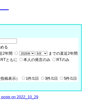
o__
含める
近2年間
までの直近2年間
RTともに
本人の発言のみ
RTのみ
全投稿表示）
1件/1日
3件/1日
5件/1日
 posts on 2022_10_29