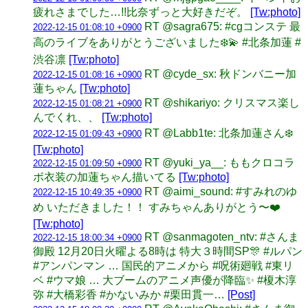
疲れさまでした…!!比奈ずっと大好きだぞ。
[Tw:photo]
RT @sagra675: #cgコンステ 最
2022-12-15 01:08:10 +0900
高のライブをありがとうございました❄️💫 #北条加蓮 #
渋谷凛
[Tw:photo]
RT @cyde_sx: 秋ドンバニー加
2022-12-15 01:08:16 +0900
蓮ちゃん
[Tw:photo]
RT @shikariyo: クリスマス楽し
2022-12-15 01:08:21 +0900
んでくれ、、
[Tw:photo]
RT @Labb1te: 北条加蓮さん❄️
2022-12-15 01:09:43 +0900
[Tw:photo]
RT @yuki_ya__: ももクロコラ
2022-12-15 01:09:50 +0900
ボ衣装の加蓮ちゃん描いてる
[Tw:photo]
RT @aimi_sound: #すみれのゆ
2022-12-15 10:49:35 +0900
め いただきました！！ すみちゃんありがとう〜❤️
[Tw:photo]
RT @sanmagoten_ntv: #さんま
2022-12-15 18:00:34 +0900
御殿 12月20日火曜よる8時は 特大３時間SP🎊 #ルパン
#アンパンマン … 国民的アニメから #呪術廻戦 #東リ
ベ #ウマ娘 … 大ブームのアニメ声優が降臨✨ #榎木淳
弥 #大橋彩香 #かないみか #栗田貫一…
[Post]