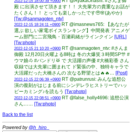
RT @AyakaOhashi: #さんま御
2022-12-15 18:00:39 +0900
殿 に出演させて頂きます！！ 大先輩方の貴重なお話が
たくさん！！ とっても楽しかったです🥹🌸(あやか)
[Tw:@sanmagoten_ntv]
RT @imasnews765: 【あなたが
2022-12-15 18:24:11 +0900
選ぶ 欲しい家電ボイスランキング】中間発表 アニメゲ
ーム部門に二宮飛鳥・百瀬莉緒がラインクイン
[URL]
[Tw:photo]
RT @sanmagoten_ntv: #さんま
2022-12-15 21:10:20 +0900
御殿 12月20日火曜よる8時は 冬の大爆笑３時間SP🎊 #
ウマ娘🐴 #バンドリ🥁 で 大活躍の声優 #大橋彩香 さん
収録では大先輩に囲まれて ド緊張の中、独特キャラで
大活躍だった大橋さんの 次なる野望とは🔥🔥…
[Post]
RT @patrunrusi: みんな追想公
2022-12-15 22:06:39 +0900
演の復刻がはじまる前にシンデレラヒストリーでハッ
ピーカミング♪を読もう
[Tw:photo]
RT @false_holly4696: 追想公演
2022-12-15 22:08:51 +0900
さん……
[Tw:photo]
Back to the list
Powered by
@h_hiro_