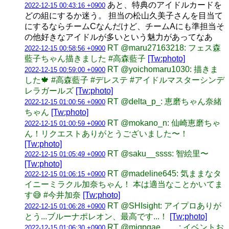
あと、特典のアイドルカードを
2022-12-15 00:43:16 +0900
どの組にするか迷う。 担当の松山久美子さんを目当て
にするならチームCなんだけど、チームAにも準担当そ
の他好きなアイドルが多いという魅力があってなあ
RT @maru27163218: フェス森
2022-12-15 00:58:56 +0900
藍子ちゃん描きました #高森藍子
[Tw:photo]
RT @yoichomaru1030: 描きま
2022-12-15 00:59:00 +0900
した🍁 #高森藍子 #デレステ #アイドルマスターシンデ
レラガールズ
[Tw:photo]
RT @delta_p_: 恵磨ちゃん奈緒
2022-12-15 01:00:56 +0900
ちゃん
[Tw:photo]
RT @mokano_n: 仙崎恵磨ちゃ
2022-12-15 01:00:59 +0900
ん！リクエストありがとうございました〜！
[Tw:photo]
RT @saku__ssss: 智絵里〜
2022-12-15 01:05:49 +0900
[Tw:photo]
RT @madeline645: 気ままなタ
2022-12-15 01:06:15 +0900
イニーミラクル加奈ちゃん！ 本は適当なことかいてま
す😅 #今井加奈
[Tw:photo]
RT @SHIsight: アイプロありが
2022-12-15 01:06:28 +0900
とう...ブルーナポレオン、最高です...！
[Tw:photo]
RT @mjgpgae____: イベントお
2022-12-15 01:06:30 +0900