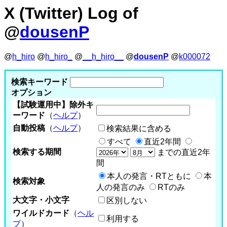
X (Twitter) Log of
@
dousenP
@
h_hiro
@
h_hiro_
@
__h_hiro__
@
dousenP
@
k000072
検索キーワード
オプション
【試験運用中】除外キ
ーワード
（
ヘルプ
）
自動投稿
（
ヘルプ
）
検索結果に含める
すべて
直近2年間
検索する期間
までの直近2年
間
本人の発言・RTともに
本
検索対象
人の発言のみ
RTのみ
大文字・小文字
区別しない
ワイルドカード
（
ヘル
利用する
プ
）