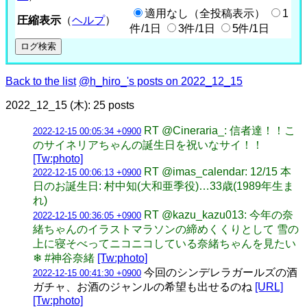
適用なし（全投稿表示）
1
圧縮表示
（
ヘルプ
）
件/1日
3件/1日
5件/1日
Back to the list
@h_hiro_'s posts on 2022_12_15
2022_12_15 (木): 25 posts
RT @Cineraria_: 信者達！！こ
2022-12-15 00:05:34 +0900
のサイネリアちゃんの誕生日を祝いなサイ！！
[Tw:photo]
RT @imas_calendar: 12/15 本
2022-12-15 00:06:13 +0900
日のお誕生日: 村中知(大和亜季役)…33歳(1989年生ま
れ)
RT @kazu_kazu013: 今年の奈
2022-12-15 00:36:05 +0900
緒ちゃんのイラストマラソンの締めくくりとして 雪の
上に寝そべってニコニコしている奈緒ちゃんを見たい
❄ #神谷奈緒
[Tw:photo]
今回のシンデレラガールズの酒
2022-12-15 00:41:30 +0900
ガチャ、お酒のジャンルの希望も出せるのね
[URL]
[Tw:photo]