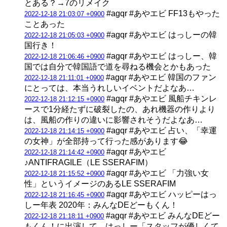
とある？→7のリメイク
#agqr #あやエビ FF13もやった
2022-12-18 21:03:07 +0900
ことあった
#agqr #あやエビ はっしーの韓
2022-12-18 21:05:03 +0900
国行き！
#agqr #あやエビ はっしー、韓
2022-12-18 21:06:46 +0900
国では自分で韓国語で道を尋ねる機会とかもあった
#agqr #あやエビ 韓国のファン
2022-12-18 21:11:01 +0900
にとっては、本当うれしいイベントだよなあ…
#agqr #あやエビ 風船チキンレ
2022-12-18 21:12:15 +0900
ースで1分経たずに破裂したの、あれ機器の作りより
は、風船の作りの違いに影響されそうだよなあ…
#agqr #あやエビ 占い、「幸運
2022-12-18 21:14:15 +0900
の女神」が全部持って行った感があります😂
#agqr #あやエビ
2022-12-18 21:14:42 +0900
♪ANTIFRAGILE（LE SSERAFIM）
#agqr #あやエビ 「力強い女
2022-12-18 21:15:52 +0900
性」というイメージのあるLE SSERAFIM
#agqr #あやエビ ハッピーはっ
2022-12-18 21:16:45 +0900
しー年表 2020年：みんなDEどーもくん！
#agqr #あやエビ みんなDEどー
2022-12-18 21:18:11 +0900
もくん！に出演して、はっしー「スタッフが優しくて