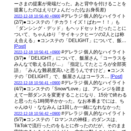
ーさまの提案が発端だった。あと背中を付けることを
提案したのはえりぴょんだった(なお身長差)
#デレラジ 個人的なハイライト
2022-12-18 10:56:40 +0900
(2/7)●コンステの「チカラ！イズ！ぱわー！！」も
「ダンシング・デッド」もヘッドセットだったことに
ついて、ちゃんゆり「サイキックヒーツの2人とは称
え合える」●コンステの「DELIGHT」について、飯…
[Post]
#デレラジ 個人的なハイライト
2022-12-18 10:56:41 +0900
(3/7)●「DELIGHT」について、飯屋さん「コーラスを
みんなで歌える日が…」「指定してたところが全部英
語」「みんな難易度高いと思うんですけど」●コンス
テの「DELIGHT」で、飯屋さんはコーラス…
[Post]
#デレラジ 個人的なハイライト
2022-12-18 10:56:41 +0900
(4/7)●コンステの「Snow*Love」は、アレンジを踏ま
えて一部ダンスを変更することになり、15分で終わる
と思ったら1時間半かかった。なお本番までには、ち
ゃんゆり・ななみん は1回しか一緒になれなかった
#デレラジ 個人的なハイライト
2022-12-18 10:56:42 +0900
(5/7)●コンステの「ロマンスの神様」のダンスは、
TikTokで流行ったのをもとに作ったのだが、そのまま