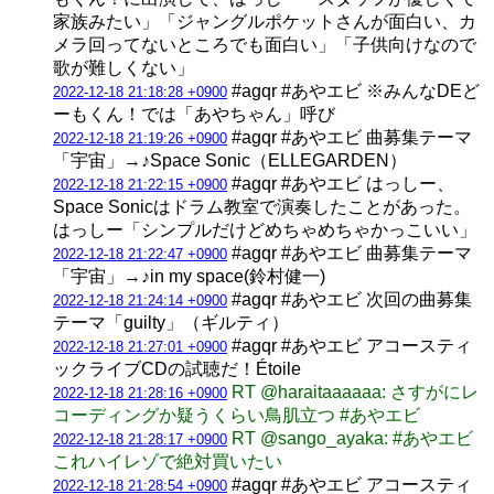
家族みたい」「ジャングルポケットさんが面白い、カ
メラ回ってないところでも面白い」「子供向けなので
歌が難しくない」
#agqr #あやエビ ※みんなDEど
2022-12-18 21:18:28 +0900
ーもくん！では「あやちゃん」呼び
#agqr #あやエビ 曲募集テーマ
2022-12-18 21:19:26 +0900
「宇宙」→♪Space Sonic（ELLEGARDEN）
#agqr #あやエビ はっしー、
2022-12-18 21:22:15 +0900
Space Sonicはドラム教室で演奏したことがあった。
はっしー「シンプルだけどめちゃめちゃかっこいい」
#agqr #あやエビ 曲募集テーマ
2022-12-18 21:22:47 +0900
「宇宙」→♪in my space(鈴村健一)
#agqr #あやエビ 次回の曲募集
2022-12-18 21:24:14 +0900
テーマ「guilty」（ギルティ）
#agqr #あやエビ アコースティ
2022-12-18 21:27:01 +0900
ックライブCDの試聴だ！Étoile
RT @haraitaaaaaa: さすがにレ
2022-12-18 21:28:16 +0900
コーディングか疑うくらい鳥肌立つ #あやエビ
RT @sango_ayaka: #あやエビ
2022-12-18 21:28:17 +0900
これハイレゾで絶対買いたい
#agqr #あやエビ アコースティ
2022-12-18 21:28:54 +0900