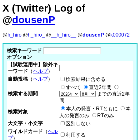
X (Twitter) Log of
@
dousenP
@
h_hiro
@
h_hiro_
@
__h_hiro__
@
dousenP
@
k000072
検索キーワード
オプション
【試験運用中】除外キ
ーワード
（
ヘルプ
）
自動投稿
（
ヘルプ
）
検索結果に含める
すべて
直近2年間
検索する期間
までの直近2年
間
本人の発言・RTともに
本
検索対象
人の発言のみ
RTのみ
大文字・小文字
区別しない
ワイルドカード
（
ヘル
利用する
プ
）