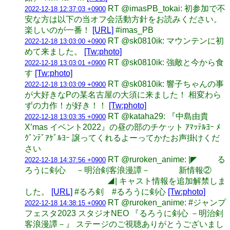
RT @imasPB_tokai: 初参加で不
2022-12-18 12:37:03 +0900
安な方は以下の当オフ会活動方針をお読みください。
楽しいのが一番！
[URL]
#imas_PB
RT @sk0810ik: マウンテンに初
2022-12-18 13:03:00 +0900
めて来ました。
[Tw:photo]
RT @sk0810ik: 強敵と今から食
2022-12-18 13:03:01 +0900
す
[Tw:photo]
RT @sk0810ik: 響子ちゃんの事
2022-12-18 13:03:09 +0900
が大好きなPの某名古屋の大須に来ました！ 相変わら
ずの力作！が好き！！
[Tw:photo]
RT @kataha29: 『中島由貴
2022-12-18 13:03:35 +0900
X’mas イベント2022』の昼の部のチケット ｱﾏｯﾃﾙﾖｰ ﾒ
ｸﾞﾝﾃﾞｱｹﾞﾙﾖｰ 譲ってくれるよーってかたお声掛けくだ
さい
RT @ruroken_anime: |◤ る
2022-12-18 14:37:56 +0900
ろうに剣心 －明治剣客浪漫譚－ 新情報②
◢| キャスト情報を追加解禁しま
した。
[URL]
#るろ剣 #るろうに剣心
[Tw:photo]
RT @ruroken_anime: #ジャンプ
2022-12-18 14:38:15 +0900
フェスタ2023 スタジオNEO 『るろうに剣心 －明治剣
客浪漫譚－』 ステージのご視聴ありがとうございまし