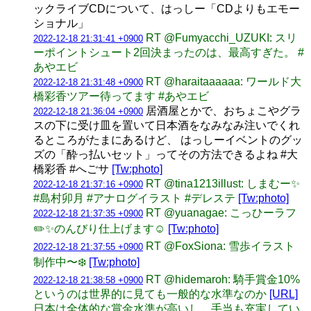
ックライブCDについて、はっしー「CDよりもエモー
ショナル」
RT @Fumyacchi_UZUKI: スリ
2022-12-18 21:31:41 +0900
ーポイントシュート2回決まったのは、最高すぎた。 #
あやエビ
RT @haraitaaaaaa: ワールド大
2022-12-18 21:31:48 +0900
橋彩香ツアー待ってます #あやエビ
居酒屋とかで、おちょこやグラ
2022-12-18 21:36:04 +0900
スの下に受け皿を置いて日本酒をなみなみ注いでくれ
るところがたまにあるけど、 はっしーイベントのグッ
ズの「酔っ払いセット」ってその方法できるよね #大
橋彩香 #へごサ
[Tw:photo]
RT @tina1213illust: しまむー✨
2022-12-18 21:37:16 +0900
#島村卯月 #アナログイラスト #デレステ
[Tw:photo]
RT @yuanagae: こっひーラフ
2022-12-18 21:37:35 +0900
✏️✨のんびり仕上げます☺️
[Tw:photo]
RT @FoxSiona: 雪歩イラスト
2022-12-18 21:37:55 +0900
制作中〜❄️
[Tw:photo]
RT @hidemaroh: 騎手賞金10%
2022-12-18 21:38:58 +0900
というのは世界的に見ても一般的な水準なのか
[URL]
日本は全体的な賞金水準が高いし、手当も充実してい