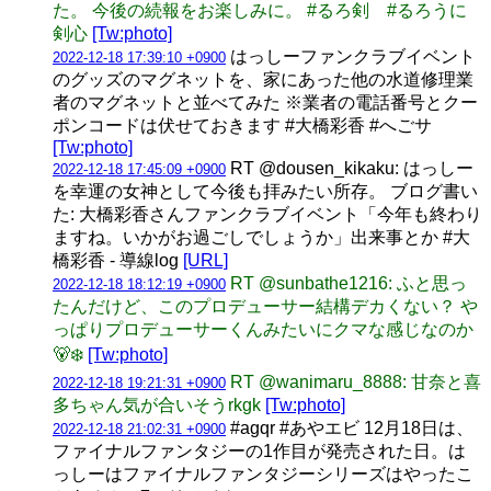
た。 今後の続報をお楽しみに。 #るろ剣 #るろうに
剣心
[Tw:photo]
はっしーファンクラブイベント
2022-12-18 17:39:10 +0900
のグッズのマグネットを、家にあった他の水道修理業
者のマグネットと並べてみた ※業者の電話番号とクー
ポンコードは伏せておきます #大橋彩香 #へごサ
[Tw:photo]
RT @dousen_kikaku: はっしー
2022-12-18 17:45:09 +0900
を幸運の女神として今後も拝みたい所存。 ブログ書い
た: 大橋彩香さんファンクラブイベント「今年も終わり
ますね。いかがお過ごしでしょうか」出来事とか #大
橋彩香 - 導線log
[URL]
RT @sunbathe1216: ふと思っ
2022-12-18 18:12:19 +0900
たんだけど、このプロデューサー結構デカくない？ や
っぱりプロデューサーくんみたいにクマな感じなのか
🐻‍❄️
[Tw:photo]
RT @wanimaru_8888: 甘奈と喜
2022-12-18 19:21:31 +0900
多ちゃん気が合いそうrkgk
[Tw:photo]
#agqr #あやエビ 12月18日は、
2022-12-18 21:02:31 +0900
ファイナルファンタジーの1作目が発売された日。は
っしーはファイナルファンタジーシリーズはやったこ