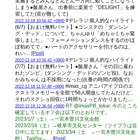
実施するとみんなどんどん一方向に動くことになって
しまう●飯屋さん、出番前に楽屋で「DELIGHT」を練
習してた(音が難しくて)
#デレラジ 個人的なハイライト
2022-12-18 10:56:42 +0900
(6/7)【おまけ無料パート】●コンステの「ダンシン
グ・デッド」について、ちゃんゆり「めちゃくちゃ緊
張しました」「フォーメーションダンスをするのがほ
ぼ初めてで」●ハートのアクセサリーを付けるのは、
れい…
[Post]
#デレラジ 個人的なハイライト
2022-12-18 10:56:42 +0900
(7/7)【おまけ無料パート】●飯屋さん「その日に雇わ
れたゾンビ」(ダンシング・デッドのゾンビ役)。なお
かみちゃん は不採用になった(出番の時間の関係で)
#imas_cg アニバアイプロのエ
2022-12-18 11:57:48 +0900
クストラメモリーを全部で56人開放してたんだけど、
それのスクショ回収に1時間ちょっとかかりました…
RT @imasPB_tokai: 今のところ
2022-12-18 12:36:59 +0900
確定しているオフ会は以下のとおりです。
2023/1/7（土）→一宮木曽川文化会館
2023/2/18（土）→岐阜市文化センター（ツイプラは近
日中に立てます） 2023/3/4（土 →一宮木曽川文化会
館） TwiPla→…
[Post]