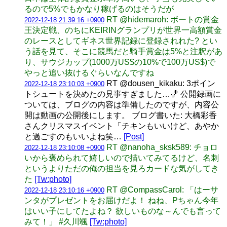
るので5%でもかなり稼げるのはそうだが
RT @hidemaroh: ボートの賞金
2022-12-18 21:39:16 +0900
王決定戦、のちにKEIRINグランプリが世界一高額賞金
のレースとしてギネス世界記録に登録されれた? とい
う話を見て、そこに競馬だと騎手賞金は5%と注釈があ
り、サウジカップ(1000万US$の10%で100万US$)で
やっと追い抜けるぐらいなんですね
RT @dousen_kikaku: 3ポイン
2022-12-18 23:10:03 +0900
トシュートを決めたの見事すぎました…🏀 公開録画に
ついては、ブログの内容は準備したのですが、内容公
開は動画の公開後にします。 ブログ書いた: 大橋彩香
さんクリスマスイベント「チキンもいいけど、あやか
と過ごすのもいいよね笑…
[Post]
RT @nanoha_sksk589: チョロ
2022-12-18 23:10:08 +0900
いから褒められて嬉しいので描いてみてるけど、名刺
というよりただの俺の担当を見ろカードな気がしてき
た
[Tw:photo]
RT @CompassCarol: 「はーサ
2022-12-18 23:10:16 +0900
ンタがプレゼントをお届けだよ！ ねね、Pちゃん今年
はいい子にしてたよね？ 欲しいものな～んでも言って
みて！」 #久川颯
[Tw:photo]