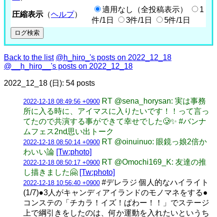
適用なし（全投稿表示）
1
圧縮表示
（
ヘルプ
）
件/1日
3件/1日
5件/1日
Back to the list
@h_hiro_'s posts on 2022_12_18
@__h_hiro__'s posts on 2022_12_18
2022_12_18 (日): 54 posts
RT @sena_horysan: 実は事務
2022-12-18 08:49:56 +0900
所に入る時に、アイマスに入りたいです！！って言っ
てたので共演する事ができて幸せでした🥲✨ #バンナ
ムフェス2nd思い出トーク
RT @oinuinuo: 眼鏡っ娘2倍か
2022-12-18 08:50:14 +0900
わいい論
[Tw:photo]
RT @Omochi169_K: 友達の推
2022-12-18 08:50:17 +0900
し描きました🤗
[Tw:photo]
#デレラジ 個人的なハイライト
2022-12-18 10:56:40 +0900
(1/7)●3人がキャンディアイランドのモノマネをする●
コンステの「チカラ！イズ！ぱわー！！」でステージ
上で綱引きをしたのは、何か運動を入れたいというち