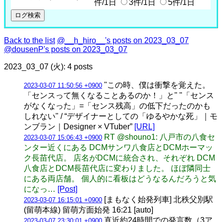
件/1日
3件/1日
5件/1日
Back to the list
@__h_hiro__'s posts on 2023_03_07
@dousenP's posts on 2023_03_07
2023_03_07 (火): 4 posts
"この時、僕は衝撃を覚えた。
2023-03-07 11:50:56 +0900
「センスって無くなることあるのか！」と" "「センス
がなくなった」=「センス残高」の低下だったのかも
しれない" / “デザイナーとしての「ゆるやかな死」｜モ
ンブラン｜Designer × VTuber”
[URL]
RT @shouno1: 八戸市の八食セ
2023-03-07 15:06:43 +0900
ンター近くにある DCMサンワ八食店とDCMホーマッ
ク長苗代店。 店名がDCMに統合され、それぞれ DCM
八食店とDCM長苗代店に変わりました。 ほぼ隣同士
にある両店舗。 個人的に看板はどうなるんだろうと気
になっ…
[Post]
[まもなく始発列車] 北秩父別駅
2023-03-07 16:15:01 +0900
(留萌本線) 留萌方面始発 16:21 [auto]
直近約24時間での発言数（3ア
2023-03-07 23:30:01 +0900