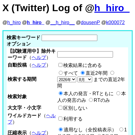
X (Twitter) Log of @
h_hiro_
@
h_hiro
@
h_hiro_
@
__h_hiro__
@
dousenP
@
k000072
検索キーワード
オプション
【試験運用中】除外キ
ーワード
（
ヘルプ
）
自動投稿
（
ヘルプ
）
検索結果に含める
すべて
直近2年間
検索する期間
までの直近2年
間
本人の発言・RTともに
本
検索対象
人の発言のみ
RTのみ
大文字・小文字
区別しない
ワイルドカード
（
ヘル
利用する
プ
）
適用なし（全投稿表示）
1
圧縮表示
（
ヘルプ
）