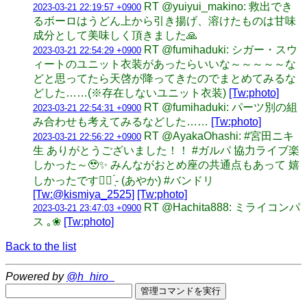
RT @yuiyui_makino: 救出でき
2023-03-21 22:19:57 +0900
るボーロはうどん上から引き揚げ、溶けたものは甘味
成分として美味しく頂きました🙏
RT @fumihaduki: シガー・スウ
2023-03-21 22:54:29 +0900
ィートのユニット衣装があったらいいな～～～～～な
どと思ってたら天啓が降ってきたのでまとめてみるな
どした……(※存在しないユニット衣装)
[Tw:photo]
RT @fumihaduki: パーツ別の組
2023-03-21 22:54:31 +0900
み合わせも考えてみるなどした……
[Tw:photo]
RT @AyakaOhashi: #宮田ニキ
2023-03-21 22:56:22 +0900
生 ありがとうございました！！ #ガルパ 協力ライブ楽
しかった～🥹✨ みんながおとめ座の共通点もあって 嬉
しかったです👍🏻 ̖́- (あやか) #バンドリ
[Tw:@kismiya_2525]
[Tw:photo]
RT @Hachita888: ミライコンパ
2023-03-21 23:47:03 +0900
ス ｡❀
[Tw:photo]
Back to the list
Powered by
@h_hiro_