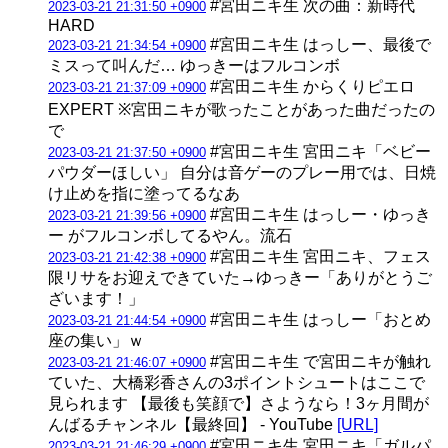
#宮田ニキ生 次の曲：新時代
2023-03-21 21:31:50 +0900
HARD
#宮田ニキ生 はっしー、最後で
2023-03-21 21:34:54 +0900
ミスって叫んだ… ゆっきーはフルコンボ
#宮田ニキ生 からくりピエロ
2023-03-21 21:37:09 +0900
EXPERT ※宮田ニキが歌ったことがあった曲だったの
で
#宮田ニキ生 宮田ニキ「ベビー
2023-03-21 21:37:50 +0900
パウダーほしい」 自分は音ゲーのプレー用では、日焼
け止めを指に塗ってるなあ
#宮田ニキ生 はっしー・ゆっき
2023-03-21 21:39:56 +0900
ー がフルコンボしてるやん。流石
#宮田ニキ生 宮田ニキ、フェス
2023-03-21 21:42:38 +0900
限リサをお迎えできていた→ゆっきー「ありがとうご
ざいます！」
#宮田ニキ生 はっしー「おとめ
2023-03-21 21:44:54 +0900
座の集い」ｗ
#宮田ニキ生 で宮田ニキが触れ
2023-03-21 21:46:07 +0900
ていた、大橋彩香さんの3ポイントシュートはここで
見られます 【最後も笑顔で】さようなら！3ヶ月間が
んばるチャンネル【最終回】 - YouTube
[URL]
#宮田ニキ生 宮田ニキ「ガルパ
2023-03-21 21:46:29 +0900