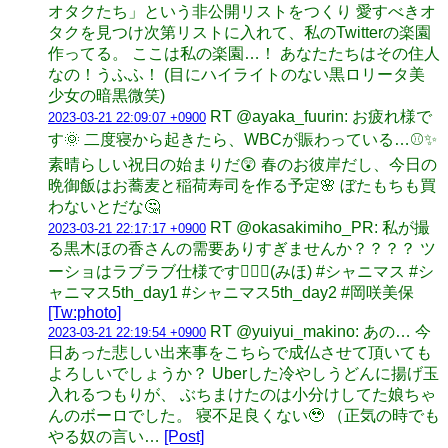
オタクたち」という非公開リストをつくり 愛すべきオ
タクを見つけ次第リストに入れて、私のTwitterの楽園
作ってる。 ここは私の楽園…！ あなたたちはその住人
なの！うふふ！ (目にハイライトのない黒ロリータ美
少女の暗黒微笑)
RT @ayaka_fuurin: お疲れ様で
2023-03-21 22:09:07 +0900
す🌞 二度寝から起きたら、WBCが賑わっている…⚾️✨
素晴らしい祝日の始まりだ😲 春のお彼岸だし、今日の
晩御飯はお蕎麦と稲荷寿司を作る予定🌸 ぼたもちも買
わないとだな🤔
RT @okasakimiho_PR: 私が撮
2023-03-21 22:17:17 +0900
る黒木ほの香さんの需要ありすぎませんか？？？？ ツ
ーショはラブラブ仕様です👩‍❤️‍👩(みほ) #シャニマス #シ
ャニマス5th_day1 #シャニマス5th_day2 #岡咲美保
[Tw:photo]
RT @yuiyui_makino: あの… 今
2023-03-21 22:19:54 +0900
日あった悲しい出来事をこちらで成仏させて頂いても
よろしいでしょうか？ Uberした冷やしうどんに揚げ玉
入れるつもりが、 ぶちまけたのは小分けしてた娘ちゃ
んのボーロでした。 寝不足良くない🥹 （正気の時でも
やる奴の言い…
[Post]