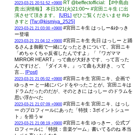
RT @beffectofficial: 【#中島由
2023-03-21 20:51:52 +0900
貴:出演情報】 本日3/21(火)21:00〜 #宮田ニキ生 に出
演させて頂きます。
[URL]
ぜひご覧くださいませ #ゆ
きすと
[Tw:@kismiya_2525]
#宮田ニキ生 はっしー&ゆっき
2023-03-21 21:03:00 +0900
ー登場
#宮田ニキ生 先日 はっしー と踊
2023-03-21 21:04:12 +0900
るさんま御殿で一緒になったときについて、宮田ニキ
「めちゃくちゃ反省したんですよ」「『ワガママ
MIRROR HEART』って曲が大好きです、って言った
んですけど、『ダイスキ。』って曲も大好き、って
言…
[Post]
#宮田ニキ生 宮田ニキ、企画で
2023-03-21 21:05:02 +0900
ゆっきー と一緒にバンドをやったことが。宮田ニキは
ドラムだったのだが、そのときに はっしー のドラムを
思い浮かべた
#宮田ニキ生 宮田ニキ、はっし
2023-03-21 21:07:09 +0900
ー のプロフィールにあった「特技：3ポイントシュー
ト」を拾うｗ
#宮田ニキ生 ゆっきー、公式プ
2023-03-21 21:08:19 +0900
ロフィールに「特技：音楽ゲーム」書いてるのね 本当