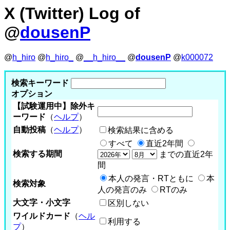
X (Twitter) Log of
@
dousenP
@
h_hiro
@
h_hiro_
@
__h_hiro__
@
dousenP
@
k000072
検索キーワード
オプション
【試験運用中】除外キ
ーワード
（
ヘルプ
）
自動投稿
（
ヘルプ
）
検索結果に含める
すべて
直近2年間
検索する期間
までの直近2年
間
本人の発言・RTともに
本
検索対象
人の発言のみ
RTのみ
大文字・小文字
区別しない
ワイルドカード
（
ヘル
利用する
プ
）