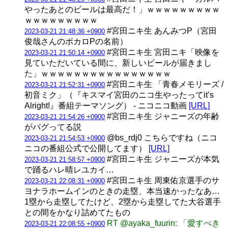
やったあとのビールは最高だ！」ｗｗｗｗｗｗｗｗｗ
ｗｗｗｗｗｗｗｗｗ
#宮田ニキ生 あんみつP（宮田
2023-03-21 21:48:36 +0900
俊哉さんのボカロPの名前）
#宮田ニキ生 宮田ニキ「映像を
2023-03-21 21:50:14 +0900
見ていただいている間に、新しいビールが届きまし
た」ｗｗｗｗｗｗｗｗｗｗｗｗｗｗｗｗ
#宮田ニキ生 「青春メモリーズ /
2023-03-21 21:52:31 +0900
初音ミク」（『キスマイ宮田のニコ生やったってit’s
Alright!』番組テーマソング） - ニコニコ動画
[URL]
#宮田ニキ生 ジャニーズの年齢
2023-03-21 21:54:26 +0900
がバグってる説
@bs_rdj0 こちらですね（ニコ
2023-03-21 21:54:53 +0900
ニコの番組公式で公開してます）
[URL]
#宮田ニキ生 ジャニーズが本気
2023-03-21 21:58:57 +0900
で踊るハレ晴レユカイ…
#宮田ニキ生 周東佑京選手のサ
2023-03-21 22:08:31 +0900
ヨナラホームインのときの走塁、本当速かったなあ…
1塁から走塁してたけど、2塁から走塁してた大谷選手
との間をかなり詰めてたもの
RT @ayaka_fuurin: 「愛すべき
2023-03-21 22:08:55 +0900