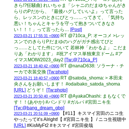
きら!?狂騒曲) れいちゃま「シャニのだまゆちゃんがき
らりのPだから、『最後ハグしていいよ』って言った
ら、レッスンのときにぴとっ……ってきて、「気持ち
悪い！ちゃんとキャラを守って抱きついてきなさ
い！！！」って言ったら…
[Post]
RT @710ca_P: オーコメ >レッ
2023-03-21 17:55:31 +0900
スンでのきらりPだまゆのハグがガチ感出てぴと
っ……としてた件について 若林神「わかるよ」 こだま
りあ「わかります」 #祝アイマス単独東京ドーム #ア
イマスMOIW2023_day2
[Tw:@710ca_P]
RT @nanaD638: ソラーナ・チ
2023-03-21 18:40:42 +0900
ーカで衣装交換
[Tw:photo]
RT @satoda_shoma: > 本田未
2023-03-21 18:40:57 +0900
央さんをお願いします！ #odaibako_satoda_shoma
[URL]
どうぞ！
[Tw:photo]
RT @AyakaOhashi: まもなくで
2023-03-21 20:50:40 +0900
す！！(あやか) #バンドリ #ガルパ #宮田ニキ生
[Tw:@bang_dream_gbp]
【#11】キスマイ宮田のニコ生
2023-03-21 20:51:09 +0900
やったってit’s Alright!【 #宮田ニキ生 】 / ニコ生視聴中
[URL]
#KisMyFt2 #キスマイ #宮田俊哉