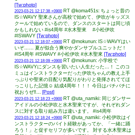
[Tw:photo]
RT @koma451s: ちょっと昔の
2023-03-21 12:17:38 +0900
IS☆WAVY 聖來さんが高校で始めて、伊吹がキッズス
クールで始めているので、ダンスのスタートは同じ頃
かもしれない #is4周年 #水木聖來 #小松伊吹
#ISWAVY
[Tw:photo]
RT @mokunun: IS☆WAVYはい
2023-03-21 12:18:07 +0900
いぞ…… 夏が似合う爽やかダンサブルユニットだ！
#IS4周年 #ISWAVY #小松伊吹 #水木聖來
[Tw:photo]
RT @mokunun: 小学校で
2023-03-21 12:18:09 +0900
IS☆WAVYにダンスを習いたい人生だった…！ このコ
ミュはインストラクターだった伊吹ちゃんの教え上手
っぷりや聖來の目配り気配りがわりと発揮されててほ
っこりした記憶☺️ 結成4周年！！！ 今日はバチバチに
祝おうぜ‼️…
[Post]
RT @uta_namiki: 同じダンサー
2023-03-21 12:18:23 +0900
アイドルの小松伊吹と水木聖來ですが、それぞれダン
スに対する取り組み方は違います。 #is4周年
RT @uta_namiki: 小松伊吹はイ
2023-03-21 12:18:24 +0900
ンストラクターのバイト経験があってか、「一緒に踊
ろう！」と促すセリフが多いです。 対する水木聖來は