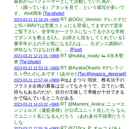
最初からパフォーマーとして活動していた為か、
「（踊っている）アタシを見て」という描写が多いで
す。 #is4周年
[Tw:photo]
RT @OGU_Version: デレステだ
2023-03-21 12:18:29 +0900
とIS☆WAVYは営業コミュにも登場してますので是非
ご覧下さい。全学年が一クラスになってる小さな学校
でダンスを教える2人。お姉さん役をしてくれている1
番学年が上の子が気になる2人は…。元ダンス講師の
伊吹ならではなお仕事。…
[Post]
RT @hukka_ready: 👟 #水木聖
2023-03-21 12:21:01 +0900
來
[Tw:photo]
RT @AyakaOhashi: #デレラジ
2023-03-21 12:53:15 +0900
久々🥹たのしみです！(あやか)
[Tw:@imascg_dereradi]
#cgよまつり 現状、椎名法子の
2023-03-21 13:57:44 +0900
フラスタ企画の募集は立ってなさそうで、立てたい気
持ちもあるのだが、自分が主催して準備が十分できる
かで悩んでいるところがある
RT @Mamimi_Antica: ニューエ
2023-03-21 14:15:02 +0900
ンジェルズ（蓮藍美穂）が公式ユニット化したら なん
てユニット名になるんだろう （あれ多分不採用だろう
しな
RT @710ca_P: オーコメ(あん
2023-03-21 17:55:26 +0900