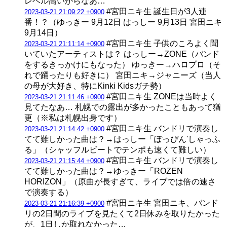
レベル高いからなあ…
#宮田ニキ生 誕生日が3人連
2023-03-21 21:09:22 +0900
番！？（ゆっきー 9月12日 はっしー 9月13日 宮田ニキ
9月14日）
#宮田ニキ生 子供のころよく聞
2023-03-21 21:11:14 +0900
いていたアーティストは？ はっしー→ZONE（バンド
をするきっかけにもなった） ゆっきー→ハロプロ（そ
れで踊ったりも好きに） 宮田ニキ→ジャニーズ（当人
の母が大好き、特にKinki Kidsガチ勢）
#宮田ニキ生 ZONEは当時よく
2023-03-21 21:11:46 +0900
見てたなあ… 札幌での露出が多かったこともあって猶
更（※私は札幌出身です）
#宮田ニキ生 バンドリで演奏し
2023-03-21 21:14:42 +0900
てて難しかった曲は？→はっしー「ぽっぴん'しゃっふ
る」（シャッフルビートでテンポも速くて難しい）
#宮田ニキ生 バンドリで演奏し
2023-03-21 21:15:44 +0900
てて難しかった曲は？→ゆっきー「ROZEN
HORIZON」（原曲が長すぎて、ライブでは倍の速さ
で演奏する）
#宮田ニキ生 宮田ニキ、バンド
2023-03-21 21:16:39 +0900
リの2日間のライブを見たくて2日休みを取りたかった
が、1日しか取れなかった…