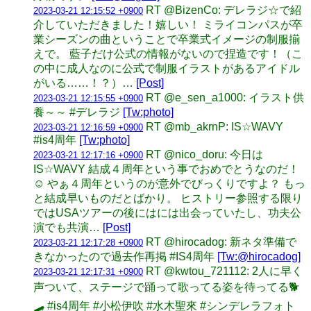
RT @BizenCo: デレラジ☆で紹
2023-03-21 12:15:52 +0900
介していただきました！嬉しい！ ミライコンパスが卒
業シーズンの曲ということで卒業式イメージの制服揃
えで。 藍子だけ公式の情報がないので捏造です！（こ
の中に成人なのに公式で制服イラストがあるアイドル
がいる……！？）…
[Post]
RT @e_sen_a1000: イラスト供
2023-03-21 12:15:55 +0900
養～～ #デレラジ
[Tw:photo]
RT @mb_akrnP: IS☆WAVY
2023-03-21 12:16:59 +0900
#is4周年
[Tw:photo]
RT @nico_doru: 今日は
2023-03-21 12:17:16 +0900
IS☆WAVY 結成４周年という事でおめでとうなのだ！
☺️ やぁ４周年というのが意外でびっくりですよ？ もっ
と結成早いものだとばかり。 ヒストリー参照する限り
ではUSAツアーの後にはには出会っていたし、功夫公
演でも共演…
[Post]
RT @hirocadog: 新ネタ準備で
2023-03-21 12:17:28 +0900
きなかったので過去作再掲 #IS4周年
[Tw:@hirocadog]
RT @kwtou_721112: 2人に早く
2023-03-21 12:17:31 +0900
声ついて、ステージで踊って歌ってる姿を待ってる🐕
🛹 #is4周年 #小松伊吹 #水木聖來 #シンデレラフォト