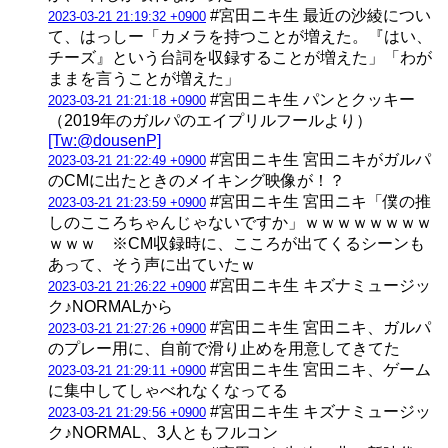
#宮田ニキ生 最近の沙綾につい
2023-03-21 21:19:32 +0900
て、はっしー「カメラを持つことが増えた。『はい、
チーズ』という台詞を収録することが増えた」「わが
ままを言うことが増えた」
#宮田ニキ生 パンとクッキー
2023-03-21 21:21:18 +0900
（2019年のガルパのエイプリルフールより）
[Tw:@dousenP]
#宮田ニキ生 宮田ニキがガルパ
2023-03-21 21:22:49 +0900
のCMに出たときのメイキング映像が！？
#宮田ニキ生 宮田ニキ「僕の推
2023-03-21 21:23:59 +0900
しのこころちゃんじゃないですか」ｗｗｗｗｗｗｗｗ
ｗｗｗ ※CM収録時に、こころが出てくるシーンも
あって、そう声に出ていたｗ
#宮田ニキ生 キズナミュージッ
2023-03-21 21:26:22 +0900
ク♪NORMALから
#宮田ニキ生 宮田ニキ、ガルパ
2023-03-21 21:27:26 +0900
のプレー用に、自前で滑り止めを用意してきてた
#宮田ニキ生 宮田ニキ、ゲーム
2023-03-21 21:29:11 +0900
に集中してしゃべれなくなってる
#宮田ニキ生 キズナミュージッ
2023-03-21 21:29:56 +0900
ク♪NORMAL、3人ともフルコン