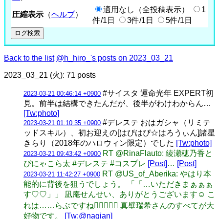
適用なし（全投稿表示）
1
圧縮表示
（
ヘルプ
）
件/1日
3件/1日
5件/1日
Back to the list
@h_hiro_'s posts on 2023_03_21
2023_03_21 (火): 71 posts
#サイスタ 運命光年 EXPERT初
2023-03-21 00:46:14 +0900
見。前半は結構できたんだが、後半がわけわからん…
[Tw:photo]
#デレステ おはガシャ（リミテ
2023-03-21 01:10:35 +0900
ッドスキル）、初お迎えの[はぴはぴ☆はろうぃん]諸星
きらり（2018年のハロウィン限定）でした
[Tw:photo]
RT @RinaFlauto: 綾瀬穂乃香と
2023-03-21 09:43:42 +0900
ぴにゃこら太 #デレステ #コスプレ
[Post]
…
[Post]
RT @US_of_Aberika: やはり本
2023-03-21 11:42:27 +0900
能的に背後を狙うでしょう。 「「…いただきまぁぁぁ
す♡♡」」 凪庵せんせい、ありがとうございます☺️ こ
れは……らぶですね👉🏻💞👈🏻 真壁瑞希さんのすべてが大
好物です。
[Tw:@nagian]