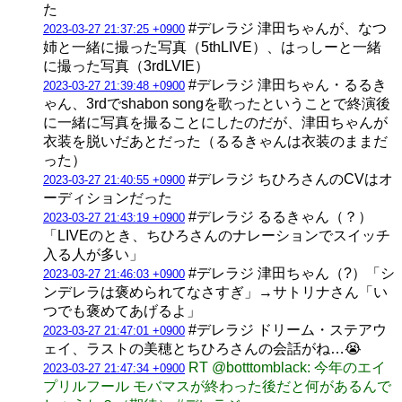
た
#デレラジ 津田ちゃんが、なつ
2023-03-27 21:37:25 +0900
姉と一緒に撮った写真（5thLIVE）、はっしーと一緒
に撮った写真（3rdLVIE）
#デレラジ 津田ちゃん・るるき
2023-03-27 21:39:48 +0900
ゃん、3rdでshabon songを歌ったということで終演後
に一緒に写真を撮ることにしたのだが、津田ちゃんが
衣装を脱いだあとだった（るるきゃんは衣装のままだ
った）
#デレラジ ちひろさんのCVはオ
2023-03-27 21:40:55 +0900
ーディションだった
#デレラジ るるきゃん（？）
2023-03-27 21:43:19 +0900
「LIVEのとき、ちひろさんのナレーションでスイッチ
入る人が多い」
#デレラジ 津田ちゃん（?）「シ
2023-03-27 21:46:03 +0900
ンデレラは褒められてなさすぎ」→サトリナさん「い
つでも褒めてあげるよ」
#デレラジ ドリーム・ステアウ
2023-03-27 21:47:01 +0900
ェイ、ラストの美穂とちひろさんの会話がね…😭
RT @botttomblack: 今年のエイ
2023-03-27 21:47:34 +0900
プリルフール モバマスが終わった後だと何があるんで