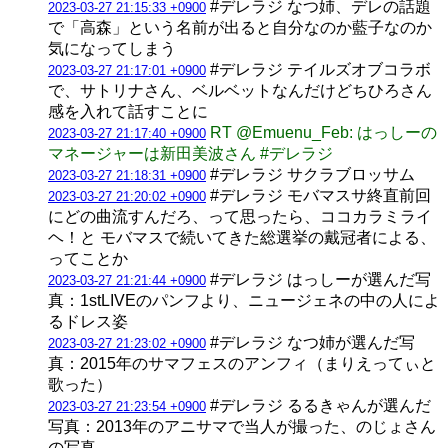
#デレラジ なつ姉、デレの話題
2023-03-27 21:15:33 +0900
で「高森」という名前が出ると自分なのか藍子なのか
気になってしまう
#デレラジ テイルズオブコラボ
2023-03-27 21:17:01 +0900
で、サトリナさん、ベルベットなんだけどちひろさん
感を入れて話すことに
RT @Emuenu_Feb: はっしーの
2023-03-27 21:17:40 +0900
マネージャーは新田美波さん #デレラジ
#デレラジ サクラブロッサム
2023-03-27 21:18:31 +0900
#デレラジ モバマスサ終直前回
2023-03-27 21:20:02 +0900
にどの曲流すんだろ、って思ったら、ココカラミライ
ヘ！と モバマスで続いてきた総選挙の戴冠者による、
ってことか
#デレラジ はっしーが選んだ写
2023-03-27 21:21:44 +0900
真：1stLIVEのパンフより、ニュージェネの中の人によ
るドレス姿
#デレラジ なつ姉が選んだ写
2023-03-27 21:23:02 +0900
真：2015年のサマフェスのアンフィ（まりえってぃと
歌った）
#デレラジ るるきゃんが選んだ
2023-03-27 21:23:54 +0900
写真：2013年のアニサマで当人が撮った、のじょさん
の写真