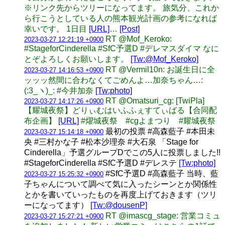
※リンク先からツリーになってます。 旅気分、これか
ら行こうとしている人の熊本観光計画の参考になれば
幸いです。 1日目
[URL]
…
[Post]
RT @Mof_Keroko:
2023-03-27 12:21:19 +0900
#StageforCinderella #SfC予選D #デレマスダイマ なに
とぞよろしくお願いします。
[Tw:@Mof_Keroko]
RT @Vermil10n: お誕生日に全
2023-03-27 14:16:53 +0900
ッッッ然間に合わなくてごめんよ…加奈ちゃん…:
(:3_ヽ)_: #今井加奈
[Tw:photo]
RT @Omatsuri_cg: [TwiPla]
2023-03-27 14:17:26 +0900
【耀城夜祭】どりぃむはいふふぇすてぃばる【合同配
布企画】
[URL]
#燿城夜祭 #cgよまつり #耀城夜祭
最初の投票 #高森藍子 #本田未
2023-03-27 15:14:18 +0900
央 #三村かな子 #松本沙理奈 #大石泉 「Stage for
Cinderella」予選グループDでこの5人に投票しました!!
#StageforCinderella #SfC予選D #デレステ
[Tw:photo]
#SfC予選D #高森藍子 当時、藍
2023-03-27 15:25:32 +0900
子ちゃんについて調べて気に入ったシーンとか関係性
とかを書いていったものを再度上げておきます（ツリ
ーになってます）
[Tw:@dousenP]
RT @imascg_stage: 営業コミュ
2023-03-27 15:27:21 +0900