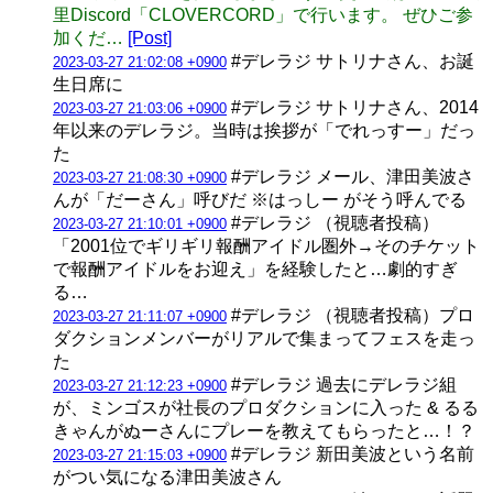
里Discord「CLOVERCORD」で行います。 ぜひご参
加くだ…
[Post]
#デレラジ サトリナさん、お誕
2023-03-27 21:02:08 +0900
生日席に
#デレラジ サトリナさん、2014
2023-03-27 21:03:06 +0900
年以来のデレラジ。当時は挨拶が「でれっすー」だっ
た
#デレラジ メール、津田美波さ
2023-03-27 21:08:30 +0900
んが「だーさん」呼びだ ※はっしー がそう呼んでる
#デレラジ （視聴者投稿）
2023-03-27 21:10:01 +0900
「2001位でギリギリ報酬アイドル圏外→そのチケット
で報酬アイドルをお迎え」を経験したと…劇的すぎ
る…
#デレラジ （視聴者投稿）プロ
2023-03-27 21:11:07 +0900
ダクションメンバーがリアルで集まってフェスを走っ
た
#デレラジ 過去にデレラジ組
2023-03-27 21:12:23 +0900
が、ミンゴスが社長のプロダクションに入った & るる
きゃんがぬーさんにプレーを教えてもらったと…！？
#デレラジ 新田美波という名前
2023-03-27 21:15:03 +0900
がつい気になる津田美波さん