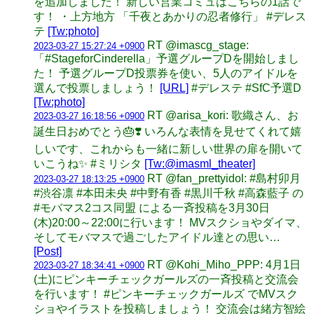
を追加しました！ 新しい営業コミュはこちらの1話で
す！ ・上方地方 「千夜とあかりの忍者修行」 #デレス
テ
[Tw:photo]
RT @imascg_stage:
2023-03-27 15:27:24 +0900
「#StageforCinderella」予選グループDを開始しまし
た！ 予選グループD投票券を使い、5人のアイドルを
選んで投票しましょう！
[URL]
#デレステ #SfC予選D
[Tw:photo]
RT @arisa_kori: 歌織さん、お
2023-03-27 16:18:56 +0900
誕生日おめでとう🎂❣️ いろんな表情を見せてくれて嬉
しいです、これからも一緒に新しい世界の扉を開いて
いこうね✨ #ミリシタ
[Tw:@imasml_theater]
RT @fan_prettyidol: #島村卯月
2023-03-27 18:13:25 +0900
#渋谷凛 #本田未央 #中野有香 #黒川千秋 #高森藍子 の
#モバマス2コス同盟 による一斉投稿を3月30日
(木)20:00～22:00に行います！ MVスクショやダイマ、
そしてモバマスで過ごしたアイドル達との思い…
[Post]
RT @Kohi_Miho_PPP: 4月1日
2023-03-27 18:34:41 +0900
(土)にピンキーチェックガールズの一斉投稿と交流会
を行います！ #ピンキーチェックガールズ でMVスク
ショやイラストを投稿しましょう！ 交流会は緒方智絵