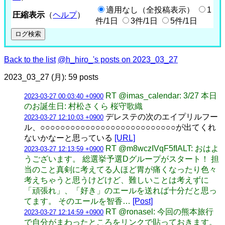
適用なし（全投稿表示）
1
圧縮表示
（
ヘルプ
）
件/1日
3件/1日
5件/1日
Back to the list
@h_hiro_'s posts on 2023_03_27
2023_03_27 (月): 59 posts
RT @imas_calendar: 3/27 本日
2023-03-27 00:03:40 +0900
のお誕生日: 村松さくら 桜守歌織
デレステの次のエイプリルフー
2023-03-27 12:10:03 +0900
ル、○○○○○○○○○○○○○○○○○○○○○○○○○○○が出てくれ
ないかなーと思っている
[URL]
RT @m8wczIVqF5fIALT: おはよ
2023-03-27 12:13:59 +0900
うございます。 総選挙予選Dグループがスタート！ 担
当のこと真剣に考えてる人ほど胃が痛くなったり色々
考えちゃうと思うけどけど、難しいことは考えずに
「頑張れ」、「好き」のエールを送れば十分だと思っ
てます。 そのエールを智香…
[Post]
RT @ronasel: 今回の熊本旅行
2023-03-27 12:14:59 +0900
で自分がまわったところをリンクで貼っておきます。