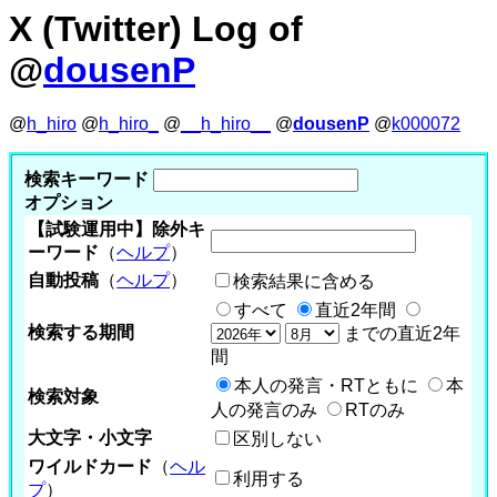
X (Twitter) Log of
@
dousenP
@
h_hiro
@
h_hiro_
@
__h_hiro__
@
dousenP
@
k000072
検索キーワード
オプション
【試験運用中】除外キ
ーワード
（
ヘルプ
）
自動投稿
（
ヘルプ
）
検索結果に含める
すべて
直近2年間
検索する期間
までの直近2年
間
本人の発言・RTともに
本
検索対象
人の発言のみ
RTのみ
大文字・小文字
区別しない
ワイルドカード
（
ヘル
利用する
プ
）