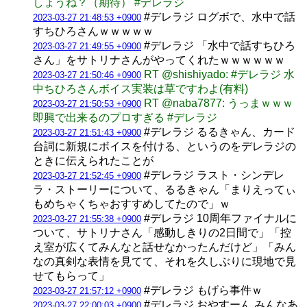
しょうね？（期待） #デレラジ
#デレラジ ログボで、水中で話
2023-03-27 21:48:53 +0900
すちひろさんｗｗｗｗｗ
#デレラジ 「水中で話すちひろ
2023-03-27 21:49:55 +0900
さん」をサトリナさんがやってくれたｗｗｗｗｗｗ
RT @shishiyado: #デレラジ 水
2023-03-27 21:50:46 +0900
中ちひろさんボイス実装は草ですわよ(有料)
RT @naba7877: うっまｗｗｗ
2023-03-27 21:50:53 +0900
即興で出来るのプロすぎる #デレラジ
#デレラジ るるきゃん、カード
2023-03-27 21:51:43 +0900
台詞に新規にボイスを付ける、というのをデレラジの
ときに伝えられたことが
#デレラジ ラスト・シンデレ
2023-03-27 21:52:45 +0900
ラ・ストーリーについて、るるきゃん「まりえってぃ
もめちゃくちゃおすすめしてたので」ｗ
#デレラジ 10周年ファイナルに
2023-03-27 21:55:38 +0900
ついて、サトリナさん「感動しきりの2日間で」「控
え室が広くてみんなと話せなかったんだけど」「みん
なの真剣な表情を見てて、それを久しぶりに現地で見
せてもらって」
#デレラジ もげら事件ｗ
2023-03-27 21:57:12 +0900
#デレラジ おやすーん みんなあ
2023-03-27 22:00:03 +0900