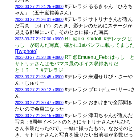
#デレラジ るるきゃん「ひろち
2023-03-27 21:24:25 +0900
ゃん」（五十嵐裕美さん）
#デレラジ サトリナさんが選ん
2023-03-27 21:26:01 +0900
だ写真：1st（?）のとき、影ナレのためにステージが
見える部屋にいて、そのときに撮った写真
RT @oki_shidoll: #デレラジ は
2023-03-27 21:27:00 +0900
っしーが選んだ写真、確かに1stパンフに載ってました
[Tw:photo]
RT @Emuenu_Feb: はっしーと
2023-03-27 21:28:08 +0900
サトリナさんはモバマス展のボイス収録ありだ
と！？！？ #デレラジ
#デレラジ 来週せりぴ・さーや
2023-03-27 21:28:45 +0900
ん・じゅりー
#デレラジ プロ↓デュー↑サー↓さ
2023-03-27 21:30:12 +0900
ん
#デレラジ おまけまで全部聞き
2023-03-27 21:30:47 +0900
たいので会員になった
#デレラジ 津田ちゃんが選んだ
2023-03-27 21:36:15 +0900
写真：6周年イベントのときにサトリナさんがちひろ
さん衣装だったので、一緒に撮ったもの。なおそのと
き、サトリナさんと写真を撮りたい出演者が多数だっ