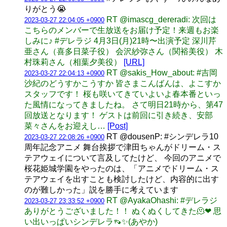
りがとう😭
RT @imascg_dereradi: 次回は
2023-03-27 22:04:05 +0900
こちらのメンバーで生放送をお届け予定！来週もお楽
しみに♪ #デレラジ 4月3日(月)21時〜出演予定 深川芹
亜さん（喜多日菜子役） 会沢紗弥さん（関裕美役） 木
村珠莉さん（相葉夕美役）
[URL]
RT @sakis_How_about: #吉岡
2023-03-27 22:04:13 +0900
沙紀のどうすかこうすか 皆さまこんばんは、よこすか
スタッフです！ 桜も咲いてきていよいよ春本番といっ
た風情になってきましたね。 さて明日21時から、第47
回放送となります！ ゲストは前回に引き続き、安部
菜々さんをお迎えし…
[Post]
RT @dousenP: #シンデレラ10
2023-03-27 22:08:26 +0900
周年記念アニメ 舞台挨拶で津田ちゃんがドリーム・ス
テアウェイについて言及してたけど、 今回のアニメで
桜花姫城学園をやったのは、「アニメでドリーム・ス
テアウェイを出すことも検討したけど、内容的に出す
のが難しかった」説を勝手に考えています
RT @AyakaOhashi: #デレラジ
2023-03-27 23:33:52 +0900
ありがとうございました！！ ぬくぬくしてきた🫠❤ 思
い出いっぱいシンデレラ👡✨(あやか)