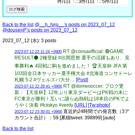
件/1日
3件/1日
5件/1日
Back to the list
@__h_hiro__'s posts on 2023_07_12
@dousenP's posts on 2023_07_12
2023_07_12 (水): 3 posts
RT @consaofficial: 🔴GAME
2023-07-12 22:11:24 +0900
RESULT⚫ 2種登録 #出間思努 選手の活躍もあり、見
事勝利🔥 4回戦に駒を進めました！ 🏆天皇杯 JFA 第
103回全日本サッカー選手権大会 #北海道コンサドーレ
札幌 5-2 #ヴェルスパ大分…
[Post]
RT @domesoccer: ブログ更
2023-07-12 22:28:41 +0900
新：【天皇杯】12年ぶり東京ダービーはPK戦の末に
FC東京が勝利！互いに譲らぬ熱戦は18本目のPKでよ
うやく決着 #fctokyo #verdy
[URL]
[Tw:photo]
直近約24時間での発言数（3ア
2023-07-12 23:30:01 +0900
カウント合計）：59 [累積tweet: 398899] [auto]
Back to the list