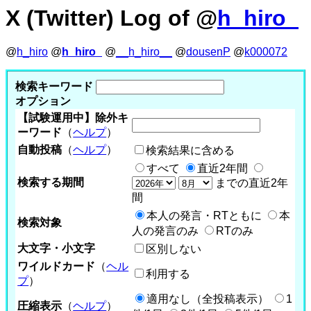
X (Twitter) Log of @
h_hiro_
@
h_hiro
@
h_hiro_
@
__h_hiro__
@
dousenP
@
k000072
検索キーワード
オプション
【試験運用中】除外キ
ーワード
（
ヘルプ
）
自動投稿
（
ヘルプ
）
検索結果に含める
すべて
直近2年間
検索する期間
までの直近2年
間
本人の発言・RTともに
本
検索対象
人の発言のみ
RTのみ
大文字・小文字
区別しない
ワイルドカード
（
ヘル
利用する
プ
）
適用なし（全投稿表示）
1
圧縮表示
（
ヘルプ
）