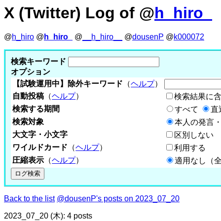
X (Twitter) Log of @
h_hiro_
@
h_hiro
@
h_hiro_
@
__h_hiro__
@
dousenP
@
k000072
検索キーワード
オプション
【試験運用中】除外キーワード
（
ヘルプ
）
自動投稿
（
ヘルプ
）
検索結果に
検索する期間
すべて
直
検索対象
本人の発言・
大文字・小文字
区別しない
ワイルドカード
（
ヘルプ
）
利用する
圧縮表示
（
ヘルプ
）
適用なし（
Back to the list
@dousenP's posts on 2023_07_20
2023_07_20 (木): 4 posts