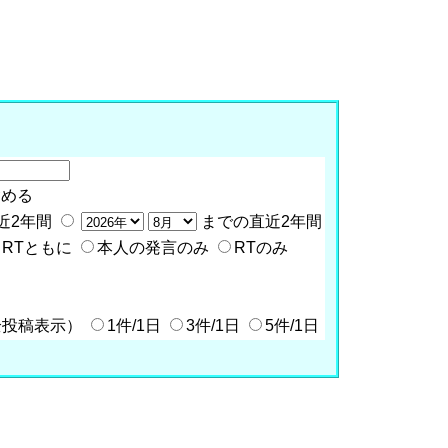
含める
近2年間
までの直近2年間
RTともに
本人の発言のみ
RTのみ
全投稿表示）
1件/1日
3件/1日
5件/1日