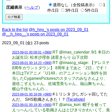
適用なし（全投稿表示）
1
圧縮表示
（
ヘルプ
）
件/1日
3件/1日
5件/1日
Back to the list
@h_hiro_'s posts on 2023_09_01
@__h_hiro__'s posts on 2023_09_01
2023_09_01 (金): 23 posts
RT @imas_calendar: 9/1 本日の
2023-09-01 00:09:01 +0900
お誕生日: 松本沙理奈 諸星きらり 山下次郎
RT @imascg_stage: 【デレステ
2023-09-01 00:14:23 +0900
8周年カウントダウン】 8周年まであと「2日」です！
本日はTVアニメ「U149」のアニメーション制作を担
当したCygamesPicturesのスタッフのみなさんより、
遊佐こずえちゃん、佐城雪美ちゃん、福山舞ちゃん、
横山千佳ちゃんの…
#ミリシタ 少しガシャ回してた
2023-09-01 00:19:09 +0900
んだ、 SHS歌織さんきた！？
[Tw:photo]
RT @arisa_kori: 帽子を被って
2023-09-01 00:19:30 +0900
えっへん♪している歌織さんはとびきりかわいくて、覚