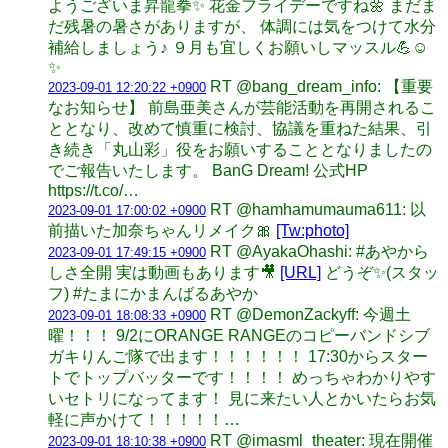
ようございま昇龍拳✨ 花金フライデーですね🌼 まだま
だ残暑の暑さがありますが、 体調には気をつけて水分
補給しましょう♪ ９月も宜しくお願いしマッスル💪☺️
✨
RT @bang_dream_info: 【重要
2023-09-01 12:20:22 +0900
なお知らせ】 前島亜美さんが芸能活動を再開されるこ
ととなり、改めて慎重に検討、協議を重ねた結果、引
き続き「丸山彩」役をお願いすることとなりましたの
でご報告いたします。 BanG Dream! 公式HP
https://t.co/…
RT @hamhamumauma611: 以
2023-09-01 17:00:02 +0900
前描いた加奈ちゃんリメイク🎀
[Tw:photo]
RT @AyakaOhashi: #あやから
2023-09-01 17:49:15 +0900
しさ全開 実は動画もあります🎥
[URL]
どうぞ✨(スタッ
フ) #たまにかまんばるあやか
RT @DemonZackyff: 今週土
2023-09-01 18:08:33 +0900
曜！！！ 9/2にORANGE RANGEのコピーバンドシブ
ガキりんご隊で出ます！！！！！！ 17:30からスター
トでトップバッターです！！！！ めっちゃわかりやす
いセトリになってます！ 見に来たい人とかいたらお気
軽に声かけて！！！！！…
RT @imasml_theater: 現在開催
2023-09-01 18:10:38 +0900