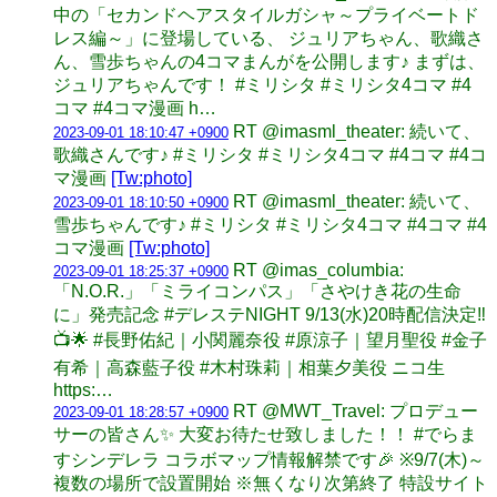
中の「セカンドヘアスタイルガシャ～プライベートド
レス編～」に登場している、 ジュリアちゃん、歌織さ
ん、雪歩ちゃんの4コマまんがを公開します♪ まずは、
ジュリアちゃんです！ #ミリシタ #ミリシタ4コマ #4
コマ #4コマ漫画 h…
RT @imasml_theater: 続いて、
2023-09-01 18:10:47 +0900
歌織さんです♪ #ミリシタ #ミリシタ4コマ #4コマ #4コ
マ漫画
[Tw:photo]
RT @imasml_theater: 続いて、
2023-09-01 18:10:50 +0900
雪歩ちゃんです♪ #ミリシタ #ミリシタ4コマ #4コマ #4
コマ漫画
[Tw:photo]
RT @imas_columbia:
2023-09-01 18:25:37 +0900
「N.O.R.」「ミライコンパス」「さやけき花の生命
に」発売記念 #デレステNIGHT 9/13(水)20時配信決定‼
📺🌟 #長野佑紀｜小関麗奈役 #原涼子｜望月聖役 #金子
有希｜高森藍子役 #木村珠莉｜相葉夕美役 ニコ生
https:…
RT @MWT_Travel: プロデュー
2023-09-01 18:28:57 +0900
サーの皆さん✨ 大変お待たせ致しました！！ #でらま
すシンデレラ コラボマップ情報解禁です🎉 ※9/7(木)～
複数の場所で設置開始 ※無くなり次第終了 特設サイト