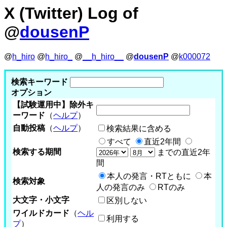
X (Twitter) Log of
@
dousenP
@
h_hiro
@
h_hiro_
@
__h_hiro__
@
dousenP
@
k000072
検索キーワード
オプション
【試験運用中】除外キ
ーワード
（
ヘルプ
）
自動投稿
（
ヘルプ
）
検索結果に含める
すべて
直近2年間
検索する期間
までの直近2年
間
本人の発言・RTともに
本
検索対象
人の発言のみ
RTのみ
大文字・小文字
区別しない
ワイルドカード
（
ヘル
利用する
プ
）