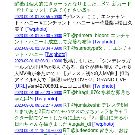
醒後は個人的にきゃーっとなりました…🥂🤍 新カード
ぜひチェックしてみてください🚢✨
#デレステ ここ、エンチャン
2023-09-01 01:38:55 +0900
ト・ハニー #エンチャント・ハニー #十時愛梨 #松山久
美子
[Tw:photo]
RT @primera_bloom: エンチャ
2023-09-01 01:39:30 +0900
ント・ハニーも成立して完璧な布陣
[Tw:photo]
RT @stereotype5: ここエンチャ
2023-09-01 01:39:34 +0900
ント・ハニー
[Tw:photo]
投稿しました。「シンデレラガ
2023-09-01 02:06:31 +0900
ールズの正担当が8人である」自分が待ち望んでいた8
人MV曲が来たので！ 【デレステ初の8人MV曲】担当
アイドル8人で「無限L∞PだLOVE♡」GRAND LIVE
[URL]
#sm42700801 #ニコニコ動画
[Tw:photo]
RT @hiragi_876: 水着な卯月ち
2023-09-01 09:52:23 +0900
ゃん🥓🍈
[Tw:photo]
RT @jumtakeshi: デレステ8周
2023-09-01 09:52:27 +0900
年まであと2日なのでモバマスのぷちデレラをキャラ
クター順でソートした時に上から『2』番目に来る小
日向ちゃんを描きました #tegaki_dt
[Tw:photo]
RT @jurieedom: 皆さん、おは
2023-09-01 11:18:46 +0900