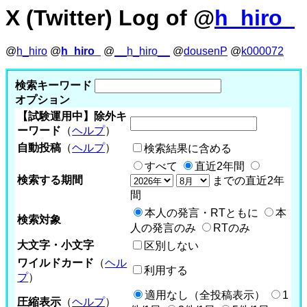
X (Twitter) Log of @
h_hiro_
@
h_hiro
@
h_hiro_
@
__h_hiro__
@
dousenP
@
k000072
検索キーワード
オプション
【試験運用中】除外キ
ーワード
（
ヘルプ
）
自動投稿
（
ヘルプ
）
検索結果に含める
すべて
直近2年間
検索する期間
までの直近2年
間
本人の発言・RTともに
本
検索対象
人の発言のみ
RTのみ
大文字・小文字
区別しない
ワイルドカード
（
ヘル
利用する
プ
）
適用なし（全投稿表示）
1
圧縮表示
（
ヘルプ
）