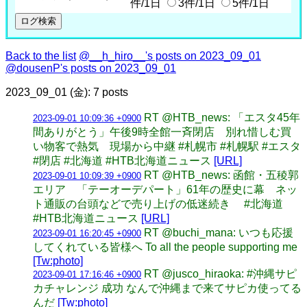
件/1日
3件/1日
5件/1日
Back to the list
@__h_hiro__'s posts on 2023_09_01
@dousenP's posts on 2023_09_01
2023_09_01 (金): 7 posts
RT @HTB_news: 「エスタ45年
2023-09-01 10:09:36 +0900
間ありがとう」午後9時全館一斉閉店 別れ惜しむ買
い物客で熱気 現場から中継 #札幌市 #札幌駅 #エスタ
#閉店 #北海道 #HTB北海道ニュース
[URL]
RT @HTB_news: 函館・五稜郭
2023-09-01 10:09:39 +0900
エリア 「テーオーデパート」61年の歴史に幕 ネッ
ト通販の台頭などで売り上げの低迷続き #北海道
#HTB北海道ニュース
[URL]
RT @buchi_mana: いつも応援
2023-09-01 16:20:45 +0900
してくれている皆様へ To all the people supporting me
[Tw:photo]
RT @jusco_hiraoka: #沖縄サピ
2023-09-01 17:16:46 +0900
カチャレンジ 成功 なんで沖縄まで来てサピカ使ってる
んだ
[Tw:photo]