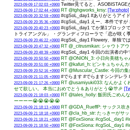
Twitter見てると、ASOBISTAG
2023-09-09 17:02:03 +0900
RT @tghgworks_krsy:
[Tw:photo]
2023-09-09 17:02:44 +0900
#cgSoL_day1 #ありが
2023-09-09 20:32:59 +0900
#cgSoL_day1 えー、本件で
2023-09-09 20:35:36 +0900
#cgSoL_day1 てか第1
2023-09-09 20:40:23 +0900
トライアングル」 ・グランディフローラで「恋が咲く季
#cgSoL_day1 Flower
2023-09-09 20:46:22 +0900
RT @_citrusmikan: シャウ
2023-09-09 20:47:32 +0900
#cgSoL_day1 今回の出
2023-09-09 20:48:39 +0900
RT @ONION_3: 小日向美
2023-09-09 20:50:50 +0900
RT @kafuri_h: ピンキュ
2023-09-09 20:51:00 +0900
RT @Muscular_Castle
2023-09-09 20:52:16 +0900
#でらます #でらますシンデレラ
2023-09-09 21:11:05 +0900
RT @usamiyuki033
2023-09-09 21:17:26 +0900
せて欲しい。 本当におめでとう＆ありがとう😭🎊🎉
[T
RT @tales_holly:
2023-09-09 21:18:03 +0900
ーーーー😭😭😭😭😭
RT @GDA_RueffP: 
2023-09-09 21:18:13 +0900
RT @cla_hb_str: たっ
2023-09-09 21:18:18 +0900
RT @FoxSiona: #cgSoL_
2023-09-09 21:18:21 +0900
RT @FoxSiona: #cgSoL
2023-09-09 21:18:50 +0900