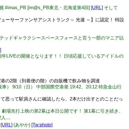
札幌 #imas_PB [im@s_PB東北・北海道第4回]
[URL]
そして
ロデューサーファンサアシストランク～ 光速 ～】に認定！ 特設
 「ユナイテッドギャラクシースペースフォースと言う一部のマニア以
]
デレステ8周年LIVEの開催となります！！ 日頃応援しているアイドルの
港の2階（到着便の階）の自販機で飲み物を調達
般車） 9/10（日） 中部国際空港発 19:42、20:12 特急金山行
て思って駅員さんに確認したら、2本だけ出すとのことだっ
イブ！」劇場先行上映の第2幕は本日公開です！ 第1幕に引き続き、
2人…
︎
[URL]
(あやか)
[Tw:photo]