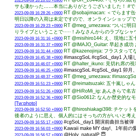
2023-09-09 16:28:03 +0900
サも凄かった……本当にありがとうございました！ #で
RT @sobajimacan:
2023-09-09 16:28:26 +0900
明日以降の入荷は未定ですので、オンラインショップで
RT @meg_umezawa: つ
2023-09-09 16:29:23 +0900
りライブということで·····！みなさんからのラブな
RT @misihiro144: え、
2023-09-09 16:31:16 +0900
RT @IMAJO_Guitar: 早起
2023-09-09 16:31:37 +0900
RT @kazenojinja: フラ
2023-09-09 16:31:44 +0900
#imascgSoL #cgSoL_d
2023-09-09 16:45:38 +0900
RT @halter_ikuno: 見切れ席
2023-09-09 16:46:07 +0900
#imascgSoL #cgSoL
2023-09-09 16:46:25 +0900
RT @meg_umezawa: #ima
2023-09-09 16:48:37 +0900
RT @reimatsuzaki: 五
2023-09-09 16:51:23 +0900
RT @HiRoMi_ig: あん
2023-09-09 16:51:26 +0900
RT @Sio0612: なんか
2023-09-09 16:52:36 +0900
[Tw:photo]
RT @hiroshiakagi3
2023-09-09 16:52:50 +0900
後者のように思え、個人的にはそっちの方がいいと考え
#cgSoL_day1 開演前曲担当被弾（Ka
2023-09-09 16:55:17 +0900
Kawaii make MY day!、
2023-09-09 16:56:03 +0900
@Holy_naturalP 😇
2023-09-09 16:56:57 +0900