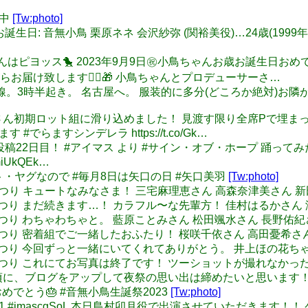
途中
[Tw:photo]
/9 本日のお誕生日: 音無小鳥 栗原ネネ 会沢紗弥 (関裕美役)…24歳(19
、こんばんはピヨッス🐤 2023年9月9日㊗️小鳥ちゃんお歳お誕生日
届け致します🙇‍♀️🎁 小鳥ちゃんとプロデューサーさ…
 早朝新幹線。3時半起き。 名古屋へ。 服装的に多分(どころか絶対)
茶マウンテンさん初期ロット組に滑り込めました！ 見渡す限り全席P
らますシンデレラ https://t.co/Gk…
: ダンス毎日投稿22日目！ #アイマス より #サイン・オブ・ホープ
miUkQEk…
トアウト・ヤグなので #毎月8日は矢口の日 #矢口美羽
[Tw:photo]
6: #agよまつり キュートなみなさま！ 三宅麻理恵さん 高森奈津美さ
6: #cgよまつり まだ続きます…！ カラフル〜な先輩方！ 佳村はる
: #cgよまつり わちゃわちゃと。 藍原ことみさん 松田颯水さん 長野
: #cgよまつり 密着組でご一緒したおふたり！ 桜咲千依さん 高田憂希さ
: #cgよまつり 今回ずっと一緒にいてくれてありがとう。 井上ほの花ち
06: #cgよまつり これにてお写真は終了です！ ツーショットが撮
頃に、ブログをアップして夜祭の思い出は締めたいと思います
ちゃんおめでとう🎂 #音無小鳥生誕祭2023
[Tw:photo]
gSoL_day1 #imascgSoL 本日島村卯月役で出演させていただき