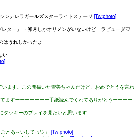
スターシンデレラガールズスターライトステージ
[Tw:photo]
「ラブレター」 ・卯月しかオリメンがいないけど「ラビューダ♡
れたのはうれしかったよ
ない
to]
になっています。この間描いた雪美ちゃんだけど、おめでとうを言わ
で応援してますーーーーーーー手紙読んでくれてありがとうーーーー
ようにタッキーのプレイを見たいと思います
こと♡まるごとあ～いしてっ♡」
[Tw:photo]