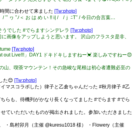
）の時間に合わせて来ました
[Tw:photo]
/ / ''' ヮ ''ﾉ＜ お は め い !! i| / /ｊ ﾆT" / 今日の合言葉…
多そうでした #でらますシンデレラ
[Tw:photo]
日目開演直前に画像をアップしようと思います。 沢山のフラスタ是非、
ostume
[Tw:photo]
out out Live!!!」DAY1 ドキドキしますねー💓 楽しみですねー😍
つ信仰の山、喫茶マウンテン！その急峻な尾根は初心者遭難必至の
した😊
[Tw:photo]
マスコラボした）律子と乙倉ちゃんだった #秋月律子 #乙
らも、待機列がかなり長くなってました #でらます #でら
フラスタを企画させていただいたものが掲出されました。参加いただきました
 ・島村卯月（主催 @kuresu1018 様） ・Flowery（主催