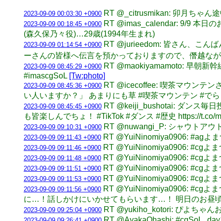
RT @_citrusmikan: 卯月ちゃん
2023-09-09 00:03:30 +0900
RT @imas_calendar: 9
2023-09-09 00:18:45 +0900
(森久保乃々役)…29歳(1994年生まれ)
RT @jurieedom: 皆さん
2023-09-09 01:14:54 +0900
ーさんの皆様へ伝言を預かっておりますので、僭越ながらお
RT @maokiyamamoto:
2023-09-09 08:45:29 +0900
#imascgSoL
[Tw:photo]
RT @icecoffee: 喫
2023-09-09 08:45:36 +0900
い人いますか？」 あまりにも草 #喫茶マウンテン #でらます #で
RT @keiji_bushotai
2023-09-09 08:45:45 +0900
も皆楽しんでちょ！ #TikTok #ダンス #歴史 https://t.co/
RT @nuwangi_P: シャウ
2023-09-09 09:10:31 +0900
RT @YuiNinomiya090
2023-09-09 09:11:43 +0900
RT @YuiNinomiya090
2023-09-09 09:11:46 +0900
RT @YuiNinomiya0906
2023-09-09 09:11:48 +0900
RT @YuiNinomiya0906
2023-09-09 09:11:51 +0900
RT @YuiNinomiya0906
2023-09-09 09:11:53 +0900
RT @YuiNinomiya09
2023-09-09 09:11:56 +0900
に…！話しかけにいかせてもらいます…！ 明日のお昼
RT @yukiho_kotori: ぴよ
2023-09-09 09:25:04 +0900
RT @AyakaOhashi: #c
2023-09-09 09:26:41 +0900