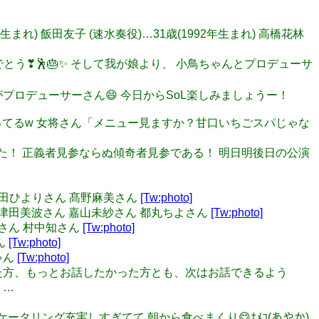
99年生まれ) 飯田友子 (速水奏役)…31歳(1992年生まれ) 高橋花林
おめでとう❣🕺🎂✨ そして我が娘より、 小鳥ちゃんとプロデューサ
お隣がプロデューサーさん😄 今日からSoL楽しみましょうー！
で埋まってるw 女将さん「メニュー見ますか？甘口いちごスパじゃな
 踊ってみた！ 正義者見参ならぬ傾奇者見参である！ 明日明後日の公演
ん 新田ひよりさん 髙野麻美さん
[Tw:photo]
かさん 津田美波さん 嘉山未紗さん 都丸ちよさん
[Tw:photo]
佑紀さん 村中知さん
[Tw:photo]
ん
[Tw:photo]
ゃん
[Tw:photo]
れなかった方、もっとお話したかった方とも、次はお話できるよう
！…
ます！！ ケータリング充実しすぎてて 朝から食べまくり😋ﾅﾒｺ(あやか)