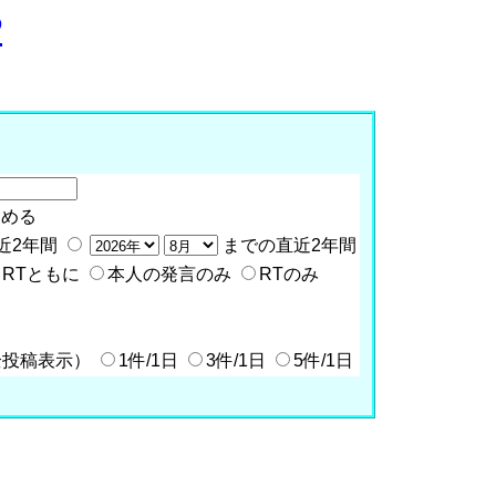
P
含める
近2年間
までの直近2年間
RTともに
本人の発言のみ
RTのみ
全投稿表示）
1件/1日
3件/1日
5件/1日