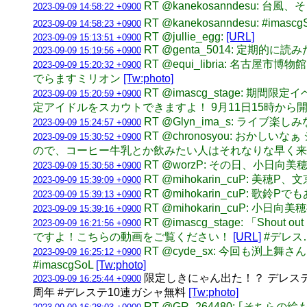
RT @kanekosanndesu: 台
2023-09-09 14:58:22 +0900
RT @kanekosanndesu: #
2023-09-09 14:58:23 +0900
RT @jullie_egg:
[URL]
2023-09-09 15:13:51 +0900
RT @genta_5014: 定期的
2023-09-09 15:19:56 +0900
RT @equi_libria: 
2023-09-09 15:20:32 +0900
でらますミリオン
[Tw:photo]
RT @imascg_stage:
2023-09-09 15:20:59 +0900
定アイドルをスカウトできますよ！ 9月11日15時から
RT @Glyn_ima_s: ライブ楽
2023-09-09 15:24:57 +0900
RT @chronosyou: お
2023-09-09 15:30:52 +0900
ので、コーヒー牛乳とか飲みたい人はそれなりな早く来た方
RT @worzP: その日、小
2023-09-09 15:30:58 +0900
RT @mihokarin_cuP: 美
2023-09-09 15:39:09 +0900
RT @mihokarin_cuP: 歌
2023-09-09 15:39:13 +0900
RT @mihokarin_cuP
2023-09-09 15:39:16 +0900
RT @imascg_stage: 「
2023-09-09 16:21:56 +0900
ですよ！こちらの動画をご覧ください！
[URL]
#デレス
RT @cyde_sx: 今回も
2023-09-09 16:25:12 +0900
#imascgSoL
[Tw:photo]
限定しきにゃん出た！？ デレステで
2023-09-09 16:25:44 +0900
周年 #デレステ10連ガシャ無料
[Tw:photo]
RT @GR_264480: ｢