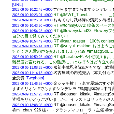
[URL]
#でらます #でらますシンデレラ
2023-09-09 10:22:45 +0900
RT @MWT_Travel: . ∩ ＿( ⌒) ∩_ 
2023-09-09 10:23:01 +0900
おもてなし武将隊の演武を待機し
2023-09-09 10:25:34 +0900
RT @tommy0072: 喫
2023-09-09 10:43:50 +0900
RT @flowerystand23
2023-09-09 10:54:23 +0900
自分の目で見てみてください！
RT @star_toaster_: 100% conjectur
2023-09-09 10:54:49 +0900
RT @yuiyui_makino: おはよ
2023-09-09 10:56:14 +0900
✨ たくさん愛の声を交わしましょうね🎀 #imascgSoL…
RT @harabowP: 今回
2023-09-09 10:59:25 +0900
難易度と言われる。この難所に、はらぼうはどう立ち向かうのか！
服部半蔵忍者隊&おもてなし武将隊
2023-09-09 11:08:28 +0900
名古屋城の内苑売店（本丸付近の
2023-09-09 11:14:13 +0900
倉悠貴
[Tw:photo]
金シャチ横丁（名古屋城のすぐ外
2023-09-09 11:46:55 +0900
ますミリオン #でらますシンデレラ #鳥開総本家 #中谷育
RT @dousen_kikaku: 
2023-09-09 12:57:23 +0900
皆様ありがとうございました。 イラストはサラもわさん @a
RT @dousen_kikaku: #
2023-09-09 13:08:08 +0900
@mi_chan_926 様） ・グランディフローラ（主催 @sno