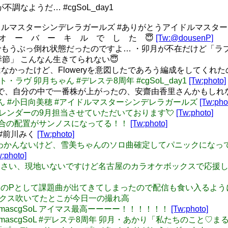
Eが不調なようだ… #cgSoL_day1
とうアイドルマスターシンデレラガールズ #ありがとうアイドルマ
すが オ ー バ ー キ ル で し た 😇
[Tw:@dousenP]
ブロックでもうぶっ倒れ状態だったのですよ… ・卯月が不在だけど
節」 こんなん生きてられない😇
y、単独ではなかったけど、Floweryを意図したであろう編成をしてく
トアウト・ラヴ 卯月ちゃん #デレステ8周年 #cgSoL_day1
[Tw:photo]
演者の中で、自分の中で一番株が上がったの、安齋由香里さんかもしれ
穂ちゃん #小日向美穂 #アイドルマスターシンデレラガールズ
[Tw:pho
ちゃんカレンダーの9月担当させていただいております💘
[Tw:photo]
: 今回の集合の配置がサンノスになってる！！
[Tw:photo]
 #前川みく
[Tw:photo]
: なんかよくわかんないけど、雪美ちゃんのソロ曲確定してパニック
w:photo]
 飯田氏ごめんなさい、現地いないですけど名古屋のカラオケボックス
サックス吹きのPとして課題曲が出てきてしまったので配信も食い入る
きーがサックス吹いてたとこが今日一の撮れ高
day1 #imascgSoL アイマス最高ーーーー！！！！！！
[Tw:photo]
_day1 #imascgSoL #デレステ8周年 卯月・あかり「私たちの