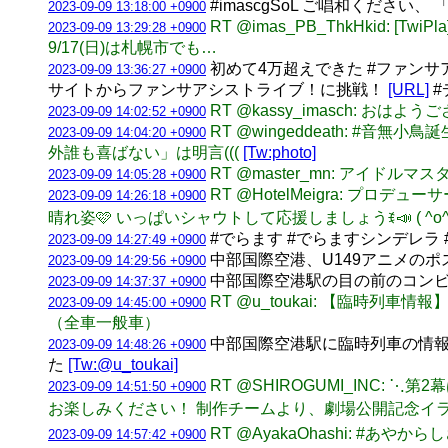
#imascgSoL ご唱和ください
2023-09-09 13:18:00 +0900
RT @imas_PB_ThkHkid: [
2023-09-09 13:29:28 +0900
9/17(日)は札幌市でも…
初めて4万超えできた #ファンサア
2023-09-09 13:36:27 +0900
サイトからファンサアシストライブ！に挑戦！
[URL]
#
RT @kassy_imasch: おはよ
2023-09-09 14:02:52 +0900
RT @wingeddeath: 
2023-09-09 14:04:20 +0900
外誰も喜ばない」は明言(((
[Tw:photo]
RT @master_mn: アイド
2023-09-09 14:05:28 +0900
RT @HotelMeigra: プロ
2023-09-09 14:26:18 +0900
晴れ姿🩷 いっぱいシャウトして応援しましょうꉂ📣 ( ^
#でらます #でらますシンデレラ 
2023-09-09 14:27:49 +0900
中部国際空港、U149アニメの
2023-09-09 14:29:56 +0900
中部国際空港駅の目の前のコンビ
2023-09-09 14:37:37 +0900
RT @u_toukai: 【臨時列車情
2023-09-09 14:45:00 +0900
（全車一般車）
中部国際空港駅に臨時列車の情報
2023-09-09 14:48:26 +0900
た
[Tw:@u_toukai]
RT @SHIROGUMI_INC
2023-09-09 14:51:50 +0900
お楽しみください！ 制作チームより、劇場公開記念イ
RT @AyakaOhashi: #あ
2023-09-09 14:57:42 +0900