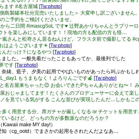
らます #名古屋城
[Tw:photo]
 ＜でらます缶側島製罐本社分完売いたしました＞ 大変申し訳ござい
のご予約をご検討くださいませ。
いに明日から二日間 #imascgSoL です♥ 辻野あかりちゃんと
シャウトを楽しみにしています！！現地の方も配信の方も怪…
現地に五十嵐さんと松嵜さん居るねんけど。フラスタ前で撮影してる #cgS
き成功 おはようございます☀
[Tw:photo]
スタってなんだっけ？になるやつ
[Tw:photo]
ay1 入場しました。一般先着だったこともあってか、最後列でした
の視界です
[Tw:photo]
_day1 卯月、奈緒、藍子、夕美の起用でやばいものがあったら叫ぶ
scgSoL_day1 もうまもなく！よろりんごです🍎
[Tw:photo]
十嵐しゃんと名古屋来ちゃった😊 お会いできたPちゃんありがとね〜！ み
きらで名古屋おじゃましてます！たくさんのプロデューサーに会えて楽
歴史的なモノを見ている気がする こんな並びが実現したんだ…しかも
98: チケットを多く用意する分、席ガチャが厳しくなる or チケッ
ているけど、どっちの方が多数派なのだろうか？
waii make MY day!）
1年前の愛知（cg_ootd）でまさかの起用をされたんだよなあ…