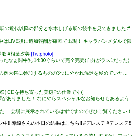
、常設展の近代以降の部分と水木しげる展の後半を見てきました #
期間中はLIVE後に追加報酬が確率で出現！ キャラバンメダルで限
寺琴歌 #相葉夕美
[Tw:photo]
ったなぁ関牛乳 14:30ぐらいで完全完売(自分がラス1だった)
神社の例大祭に参加するものの3つに分かれ混迷を極めていた…
大祭( CDを持ち寄った美穂Pの仕業です(
」1周年のご挨拶がありました！ なにやらスペシャルなお知らせもあるよう
ました！ 会場に展示されているはずですのでぜひご覧ください！
! 導線さんの本日の結果はこちら!! #デレステ #デレステ8
す｣ 響子ちゃんのネコを知ってくださっているの嬉しすぎたしファン