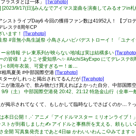
、 「フラスタとは一体」
[Tw:photo]
TwiPla] [2023/9/17(日)]みんなでアイマス楽曲を演奏してみるオフin
シストライブDay6 今回の獲得ファン数は41952人！ 【プ
デレステ8周年CP
うございます！
[Tw:photo]
#音無小鳥誕生祭 #音無小鳥生誕祭 小鳥さんハピバデストローイ！
ルマスター㊙️情報 テレ東系列が映らない地域は実は結構多い
[Tw:photo
デューサーの皆様！ようこそ愛知県へ✨️ #AichiSkyExpo にて
o^)＜8周年衣装、可愛すぎるー！🎀…
#相馬夏美 #中部国際空港
[Tw:photo]
ポスターがしれっと掲出されてるんだが
[Tw:photo]
ニが激混みで、飲み物だけ買えればよかった自分、中部国際空
報】 9/9（土） 中部国際空港発 20:42、21:12 特急金山行（全車一
が掲示されてなくて、もしかして臨時なしでさばくのか…？っ
: ⋱第2幕は本日公開！⋰ アニメ「アイドルマスター ミリオンラ
ラストが到着しました✍ アイドルと事務所を支える、頼もしい
やからしさ全開 写真集発売まであと4日📖 かわいいわんこ🐶みてます☺