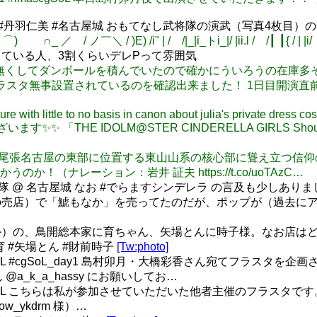
 #丹羽仁美 #名古屋城 おもてなし武将隊の演武（写真4枚目
／ / ノ￣＼ / )E) /i" | / /|_|i_トi_|/ |ii.l / /┃ ┃{ / | |i
ている人、3割くらいデレPって雰囲気
茶スペース無くしてダンボールを積んでいたので確かにういろうの在庫
: Floweryフラスタ無事設置されているのを確認出来ました！ 1
e with little to no basis in canon about julia's private dress c
うございます✨✨ 「THE IDOLM@STER CINDERELLA GIRLS Sh
挑む山は、尾張名古屋の東部に位置する東山山系の核心部に聳え立
（ナレーション：岩井 証夫 https://t.co/uoTAzC…
 @ 名古屋城 なお #でらますシンデレラ の言及も少しありま
売店）で「鯱もなか」を売ってたのだが、ポップが（過去にアイ
）の、鳥開総本家に育ちゃん、矢場とんに時子様。なお店はどち
 #矢場とん #財前時子
[Tw:photo]
#imascgSoL #cgSoL_day1 島村卯月・大橋彩香さん宛て
_k_a_hassy にお願いしてお…
imascgSoL こちらは私が参加させていただいた他者主催のフラスタです。
w_ykdrm 様）…