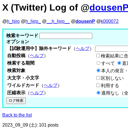
X (Twitter) Log of @
dousen
@
h_hiro
@
h_hiro_
@
__h_hiro__
@
dousenP
@
k000072
検索キーワード
オプション
【試験運用中】除外キーワード
（
ヘルプ
）
自動投稿
（
ヘルプ
）
検索結果に
検索する期間
すべて
直
検索対象
本人の発言・
大文字・小文字
区別しない
ワイルドカード
（
ヘルプ
）
利用する
圧縮表示
（
ヘルプ
）
適用なし（
Back to the list
2023_09_09 (土): 101 posts