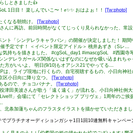
風、そらしときました👍
imascgSoL 1日目！ 楽しんでいこ〜！✊✨✨ おはよぉ！！
[Tw:photo]
に読みたくなる朝焼け。
[Tw:photo]
名古屋市博物館さんに再訪。前回時間がなくてじっくり見られなかった
 期間限定イベント「シンデレラキャラバン」の開催が決定しました！ 
開催予定です！ ＜イベント限定アイドル＞ 桃井あずき（Sレ…
しみな気持ちを描きました。 #cgSoL_day1 #imascgSoL #西園
かしいなぁ シンデレラガールズ関係ないはずなのになぜか吸い込まれちゃ
がいいよ。 明日(9/10)もオアシス21でやってる…
日向美穂Pは、ライブ現地に行くもの、自宅視聴するもの、小日向
穂P、文京区小日向に降り立つ。
[Tw:photo]
鈴Pでもあるので、チョコバナナ。
[Tw:photo]
: 小日向美穂役津田美波さんが歌う「遠く遠く」が流れる、小日向神社例
Shout out Live!!!」会場にて「セレクトショップ プリヴェ
…
渕上舞さん、北条加蓮ちゃんのフラスタイラストを描かせていただき
プラチナオーディションガシャ1日1回10連無料キャンペーン中!
そちらの絵もよく見るのう！｣ ｢伯耆国の姫の描かれた絵でございま