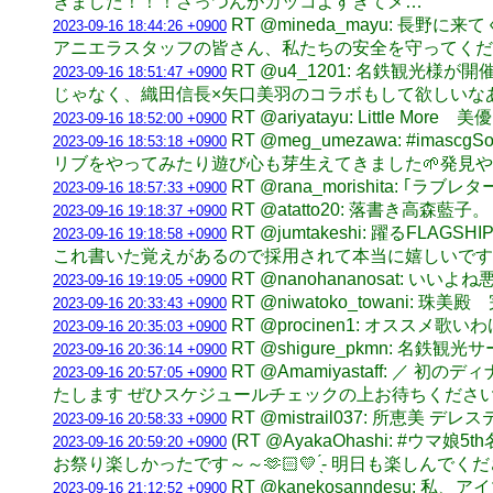
きました！！！さっつんがカッコよすぎてメ…
RT @mineda_mayu:
2023-09-16 18:44:26 +0900
アニエラスタッフの皆さん、私たちの安全を守ってくだ
RT @u4_1201: 名鉄観
2023-09-16 18:51:47 +0900
じゃなく、織田信長×矢口美羽のコラボもして欲しいなあ。
RT @ariyatayu: Little More 
2023-09-16 18:52:00 +0900
RT @meg_umezawa: #
2023-09-16 18:53:18 +0900
リブをやってみたり遊び心も芽生えてきました🌱発見
RT @rana_morishita: ｢ラブレタ
2023-09-16 18:57:33 +0900
RT @atatto20: 落書き高森藍子
2023-09-16 19:18:37 +0900
RT @jumtakeshi: 躍
2023-09-16 19:18:58 +0900
これ書いた覚えがあるので採用されて本当に嬉しいです。
RT @nanohananosat: いい
2023-09-16 19:19:05 +0900
RT @niwatoko_towani: 珠美
2023-09-16 20:33:43 +0900
RT @procinen1: オススメ
2023-09-16 20:35:03 +0900
RT @shigure_pkmn: 
2023-09-16 20:36:14 +0900
RT @Amamiyastaff: 
2023-09-16 20:57:05 +0900
たします ぜひスケジュールチェックの上お待ちください…💫 htt
RT @mistrail037: 所
2023-09-16 20:58:33 +0900
(RT @AyakaOhashi: 
2023-09-16 20:59:20 +0900
お祭り楽しかったです～～🫶🏻💛 ̖́- 明日も楽しんでくださいね✨
RT @kanekosanndes
2023-09-16 21:12:52 +0900