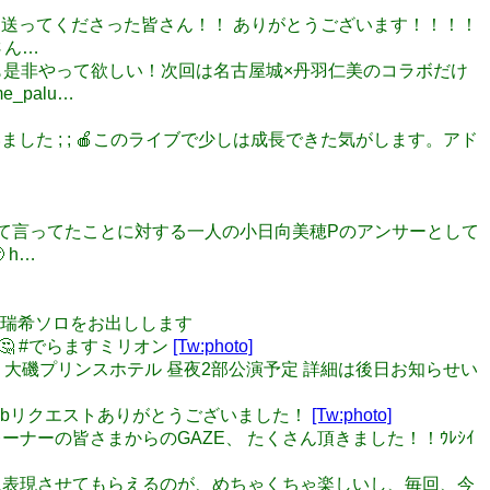
パワーを送ってくださった皆さん！！ ありがとうございます！！！！
さん…
以降も是非やって欲しい！次回は名古屋城×丹羽仁美のコラボだけ
palu…
ございました ; ; 🍎このライブで少しは成長できた気がします。アド
かない』って言ってたことに対する一人の小日向美穂Pのアンサーとして
 h…
ce真壁瑞希ソロをお出しします
🤔 #でらますミリオン
[Tw:photo]
） 神奈川・大磯プリンスホテル 昼夜2部公演予定 詳細は後日お知らせい
r Skebリクエストありがとうございました！
[Tw:photo]
！ トレーナーの皆さまからのGAZE、 たくさん頂きました！！ｳﾚｼｲ
も自由に表現させてもらえるのが、めちゃくちゃ楽しいし、毎回、今