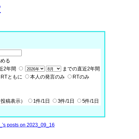
P
含める
近2年間
までの直近2年間
RTともに
本人の発言のみ
RTのみ
全投稿表示）
1件/1日
3件/1日
5件/1日
's posts on 2023_09_16