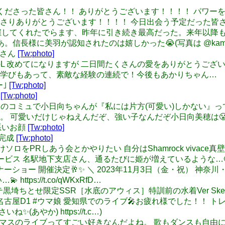
 長野に来てくださった皆さん！！ ありがとうございます！！！！ 
さりありがとうございます！！！！ 今日出会う予定だった皆
光様が開催してくれたでらます、昨年に引き続き最高だった。来年
信長様に美羽が認知されたのは嬉しかった😭(写真は @kame_
美優さん
[Tw:photo]
imascgSoL 改めてになりますが 二日間たくさんの愛をありがとう
や学びもあって、素敵な経験の連続で！今後もあかりちゃん…
ー｣
[Tw:photo]
。
[Tw:photo]
るFLAGSHIPのコミュで小日向ちゃんが『私には片方(可愛い)し
 可愛いだけじゃねえんだぞ、強い子なんだぞ小日向美穂は😤
よね悪いお顔
[Tw:photo]
殿 完成
[Tw:photo]
歌いわけソロをPRしあう会とかやりたい 自分はShamrock viva
名鉄観光サービス 名駅地下支店さん、通るたびに姫が増えているような…
／ 初のディナーショー 開催決定🥂✨ ＼ 2023年11月3日（金・祝
ps://t.co/qWKxRfD…
恵美 デレステ黒埼ちとせ限定SSR［水底のアウィス］特訓前の水着Ve
#ウマ娘5th名古屋D1 #ウマ娘 愛知県でのライブ🎤お疲れ様でした！
(あやか) https://t.c…)
u: 私、アイマスのライブってすごい好きなんだよね。 歌もダンス