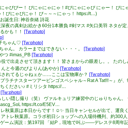
 ぴにゃー！ぴにゃぴぴー！ ぴにゃにゃにゃ！#ぴにゃにゃぴ にゃー！
ゃぴにゃ！ ぴ～～～にゃっ！ https://t…)
 本日のお誕生日: 神谷奈緒 詩花
: #デレマス版深夜の真剣お絵かき60分1本勝負 #剣マス #矢口美
あるかも！！
[Tw:photo]
o]
ト響子ちゃん♡
[Tw:photo]
十嵐響子ちゃん。 カラーまではできない・・・。
[Tw:photo]
のやつ #imas_PB
[Tw:photo]
日ウオッカ役で出走させて頂きます！！ 皆さまからの眼差し。。 たのしみ
のぴよりんと今週のぴよりん(あやか)
[Tw:photo]
 "国宝"が展示されてるじゃねェか……ここは宝物庫か？
[Tw:photo]
 イベント『プラチナスターツアービンゴスペシャル～Rat A Tat!!!
い♪ #ミリシタ https://…
ん
[Tw:photo]
u: 掲載OKらしい隠し撮り（笑） ヴァルキュリア練習中のじゅりち
L https://t.co/E5EV…
マス×アトレ秋葉原は本日からです！☺️✨ 当日キャンセルが出て、運良
スター × アトレ秋葉原。コラボ初日ショップへの入場待機列、約300
のほえほえゲーム演説：第197回 「結P，現地で叫ぶ――デレステ8周年記念ラ