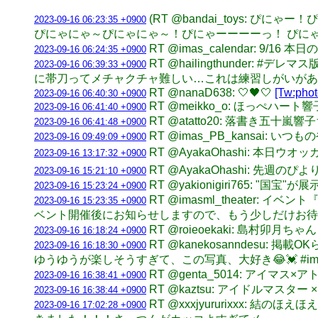
(RT @bandai_toys:
2023-09-16 06:23:35 +0900
ぴにゃにゃ～ぴにゃにゃ～！ぴにゃーーーーっ！ ぴにゃ！ぴに
RT @imas_calendar: 9/16
2023-09-16 06:24:35 +0900
RT @hailingthunder
2023-09-16 06:39:33 +0900
に帯刀ってメチャクチャ難しい…これは練習しがいが
RT @nanaD638: 🤍🖤🤍
[Tw:phot
2023-09-16 06:40:30 +0900
RT @meikko_o: ほっぺハー
2023-09-16 06:41:40 +0900
RT @atatto20: 落書き五
2023-09-16 06:41:48 +0900
RT @imas_PB_kansai: いつも
2023-09-16 09:49:09 +0900
RT @AyakaOhashi: 本
2023-09-16 13:17:32 +0900
RT @AyakaOhashi: 先週
2023-09-16 15:21:10 +0900
RT @yakionigiri765:
2023-09-16 15:23:24 +0900
RT @imasml_theater:
2023-09-16 15:23:35 +0900
ベント開催後にお知らせしますので、もう少しだけお待ちくださ
RT @roieoekaki: 島村卯月ちゃ
2023-09-16 16:18:24 +0900
RT @kanekosanndes
2023-09-16 16:18:30 +0900
ゆうゆうが楽しそうすぎて、この写真、大好き😂💓 #imascg_So
RT @genta_5014: アイ
2023-09-16 16:38:41 +0900
RT @kaztsu: アイドルマ
2023-09-16 16:38:44 +0900
RT @xxxjyururixxx: 結
2023-09-16 17:02:28 +0900