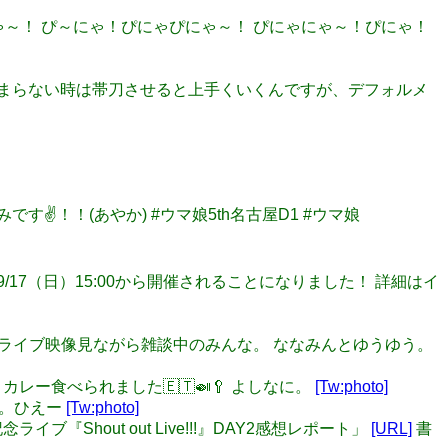
 ぴにゃ～！ ぴ～にゃ！ぴにゃぴにゃ～！ ぴにゃにゃ～！ぴにゃ！
羽 ネタが定まらない時は帯刀させると上手くいくんですが、デフォルメ
です✌️！！(あやか) #ウマ娘5th名古屋D1 #ウマ娘
～』が、9/17（日）15:00から開催されることになりました！ 詳細はイ
ゃん。 ライブ映像見ながら雑談中のみんな。 ななみんとゆうゆう。
くカレー食べられました🇪🇹🍛🥄 よしなに。
[Tw:photo]
人。ひえー
[Tw:photo]
イブ『Shout out Live!!!』DAY2感想レポート」
[URL]
書