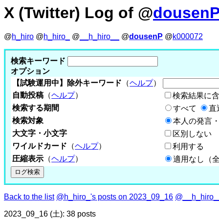
X (Twitter) Log of @
dousen
@
h_hiro
@
h_hiro_
@
__h_hiro__
@
dousenP
@
k000072
検索キーワード
オプション
【試験運用中】除外キーワード
（
ヘルプ
）
自動投稿
（
ヘルプ
）
検索結果に
検索する期間
すべて
直
検索対象
本人の発言・
大文字・小文字
区別しない
ワイルドカード
（
ヘルプ
）
利用する
圧縮表示
（
ヘルプ
）
適用なし（
Back to the list
@h_hiro_'s posts on 2023_09_16
@__h_hiro__
2023_09_16 (土): 38 posts