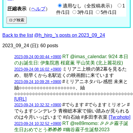
適用なし（全投稿表示）
1
圧縮表示
（
ヘルプ
）
件/1日
3件/1日
5件/1日
Back to the list
@h_hiro_'s posts on 2023_09_24
2023_09_24 (日): 60 posts
RT @imas_calendar: 9/24 本日
2023-09-24 00:00:44 +0900
のお誕生日: 伊集院惠 桜庭薫 平山笑美 (北上麗花役)
ミリアニ上映の第2幕を見るた
2023-09-24 08:16:02 +0900
め、朝早くから名駅近くの映画館に来ています
#ミリアニネタバレ感想 未来と
2023-09-24 10:09:28 +0900
紬○○○○○○○○○○○○○○○○○○○、紬
○○○○○○○○○○○○○○○○○○○○○○○○○○○○○○○○○○○○○○○○
[URL]
#でらます #でらますミリオン #
2023-09-24 10:32:32 +0900
でらますシンデレラ 青柳総本家で揃い踏みが見られる
のは今月いっぱいまで #白石紬 #多田李衣菜
[Tw:photo]
RT @re89momo: 🎉🎉🎉霧子誕
2023-09-24 10:32:52 +0900
生日おめでとう🎁🎁🎁 #幽谷霧子生誕祭2023