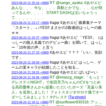
RT @sango_ayaka: #あやエビ
2023-09-24 21:20:16 +0900
あんな、、、今な、、、、異動とかでな、、、心が弱
ってるんや、、、、 START DASHは泣いちゃうっ
て、、、、、、、、
#agqr #あやエビ 曲募集テーマ
2023-09-24 21:23:17 +0900
「スタート」→♪YES!! まさかの2曲連続はっしーの曲
ｗｗ
#agqr #あやエビ 「YES!!」（は
2023-09-24 21:25:37 +0900
っしーの個人名義でのデビュー曲）を聞いて、はっし
ー「10年前の声」と言う
#あやエビ ？？？「いい、笑顔
2023-09-24 21:27:33 +0900
です」
#agqr #あやエビ はっしー、ゲ
2023-09-24 21:28:59 +0900
ームの某キャラが結婚したことを知る…
#agqr #あやエビ ばいばーい
2023-09-24 21:29:25 +0900
RT @imascg_stage: 「もっと！
2023-09-24 21:34:06 +0900
デレステ☆NIGHT」で依田芳乃ちゃんのCVをつとめ
る高田憂希さんから提案いただいたポーズ「見返り美
人」を追加しました！ フォトスタジオやロケ撮でオー
ダーしてみましょう！ #デレステ
[Tw:photo]
RT @sunflower930316: アッ…
2023-09-24 21:34:11 +0900