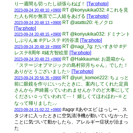
り一週間も切ったし頑張らねば！
[Tw:photo]
RT @koriyukika032: #これを見
2023-09-24 20:48:10 +0900
た人も何か無言で二人組をあげる
[Tw:photo]
RT @atatto20: モノクロ
2023-09-24 20:48:13 +0900
[Tw:photo]
RT @koriyukika032: ドミナント
2023-09-24 20:48:15 +0900
しぶりん🎀 #デレステ #渋谷凛
[Tw:photo]
RT @nagi_7g: だいすき🩷 #デ
2023-09-24 20:48:19 +0900
レステ8周年 #緒方智絵里
[Tw:photo]
RT @Hakkaumai: お題箱から
2023-09-24 20:48:23 +0900
「ステージオブマジックの島村卯月ちゃん」でした！
ありがとうございました✨
[Tw:photo]
RT @yuri_komori222: ちょっと
2023-09-24 20:56:35 +0900
前に眼鏡を作りにいったときに、案内してくれた定員
さんから 声綺麗っていわれませんか？のど大事にして
ください☺️っていわれて⋯！ 嬉しくてほわほわ~🔆と
なって帰りました⸝⸝
#agqr #あやエビ はっしー、ス
2023-09-24 21:02:22 +0900
タジオに入ったときに空気清浄機が動いていなかった
ことに気づいて動かしたら、アレルギー症状が治まっ
た