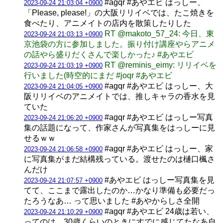
#agqr #あやエビ はっしー、
2023-09-24 21:03:04 +0900
「Please, please!」の大阪リリイベでは、たこ焼きを
食べたり、アニメイトの店内を散策したりした
RT @makoto_57_24: 今日、東
2023-09-24 21:03:13 +0900
京池袋の方に参加しました。振り付け講座やらアニメ
の話やら盛りだくさんで楽しかった♪ #あやエビ
RT @reminis_eimy: リリイベを
2023-09-24 21:03:19 +0900
行いました(時空的にまだ #joqr #あやエビ
#agqr #あやエビ はっしー、大
2023-09-24 21:04:05 +0900
阪リリイベのアニメイトでは、推しキャラの香水を見
ていた
#agqr #あやエビ はっしー写真
2023-09-24 21:06:20 +0900
集の話題になって、作家さんが写真集をはっしーに見
せるｗｗ
#agqr #あやエビ はっしー、家
2023-09-24 21:06:58 +0900
に写真集がまだ結構残っている。渡せたのは樋口楓さ
んだけ
#あやエビ はっしー写真集を見
2023-09-24 21:07:57 +0900
てて、ここまで露出したのか…かなり準備も必要だっ
たろうなあ… って思いました #あやからしさ全開
#agqr #あやエビ 24歳は若い、
2023-09-24 21:10:29 +0900
ってのは、30歳くらいのときにすでに感じてたなあ自