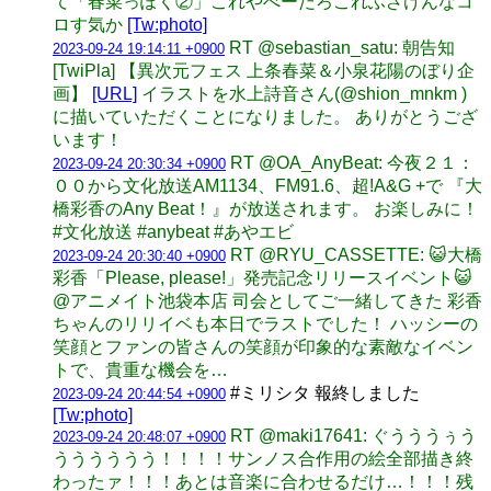
て「春菜っぽく②」これやべーだろこれふざけんなコ
ロす気か
[Tw:photo]
RT @sebastian_satu: 朝告知
2023-09-24 19:14:11 +0900
[TwiPla] 【異次元フェス 上条春菜＆小泉花陽のぼり企
画】
[URL]
イラストを水上詩音さん(@shion_mnkm )
に描いていただくことになりました。 ありがとうござ
います！
RT @OA_AnyBeat: 今夜２１：
2023-09-24 20:30:34 +0900
００から文化放送AM1134、FM91.6、超!A&G +で 『大
橋彩香のAny Beat！』が放送されます。 お楽しみに！
#文化放送 #anybeat #あやエビ
RT @RYU_CASSETTE: 😺大橋
2023-09-24 20:30:40 +0900
彩香「Please, please!」発売記念リリースイベント😺
@アニメイト池袋本店 司会としてご一緒してきた 彩香
ちゃんのリリイベも本日でラストでした！ ハッシーの
笑顔とファンの皆さんの笑顔が印象的な素敵なイベン
トで、貴重な機会を…
#ミリシタ 報終しました
2023-09-24 20:44:54 +0900
[Tw:photo]
RT @maki17641: ぐうううぅう
2023-09-24 20:48:07 +0900
うううううう！！！！サンノス合作用の絵全部描き終
わったァ！！！あとは音楽に合わせるだけ…！！！残