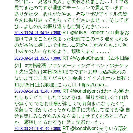
ついに…「見返り美人」が実装されました…！！早速
見てきたのですが理想のモーションで震えています…
ありがたや…ありがたやぁ…🙏😭✨ぜひアイドルの皆
さんに振り返ってもらってくださいませっ！そしてぜ
ひ…よしのんの振り返りもご覧ください……
RT @MINA_Ikmdct: ソロ曲をお
2023-09-24 21:34:16 +0900
届けできることが決まった状態でこの日を迎えられる
のが本当に嬉しいですね…ᓚᘏᗢ🐾 これからもより沢
山彼女の力になれるよう、頑張ります………!
RT @AyakaOhashi: 【⚠️本日締
2023-09-24 21:36:56 +0900
切】 #大橋彩香 ファンミーティングイベントのチケッ
ト先行受付は本日23:59までです✨ お申し込み忘れの
ないようご注意ください！ 会場：イイノホール 日程：
11月25日(土) 詳細はこちら💁‍♀️ https://t.co/p…
RT @konohiyori: はわ〜ん😭 わ
2023-09-24 21:41:48 +0900
たしもデビューしたてのときは、周りが眩しくて自信
が無くて でもお仕事が楽しくて前向きになりたくて、
葛藤してばかりだったから勝手に共感して泣ける😭 自
分も楽しみながらみんなを楽しませてくれるところと
か、緊張してるだろうに常に笑顔だった…
RT @konohiyori: そういう部分
2023-09-24 21:41:49 +0900