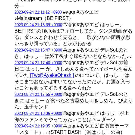
分…
#agqr #あやエビ
2023-09-24 21:11:12 +0900
♪Mainstream（BE:FIRST）
#agqr #あやエビ はっしー、
2023-09-24 21:13:39 +0900
BE:FIRSTのTikTokはフォローしてた。ダンス動画があ
る。ダンスと合わせて見ると、「歌が少ない箇所が思
いっきり踊っている」とかがわかる
#agqr #あやエビ デレSoLのと
2023-09-24 21:15:47 +0900
き、はっしー は終了後すぐ帰らないとならなかった…
#agqr #あやエビ デレSoLの前
2023-09-24 21:17:40 +0900
日に はっしー が、きしめんを食べてハイボールを呑ん
でいた
[Tw:@AyakaOhashi]
のについて、はっしー は
そこまでおなかはすいてなかったのだが、お酒が入っ
たこともあってするする食べられた
#agqr #あやエビ デレSoLのと
2023-09-24 21:17:55 +0900
きに はっしー が食べた名古屋めし：きしめん、ぴより
ん、玉子サンド
#agqr #あやエビ はっしーが上
2023-09-24 21:18:36 +0900
海のファンミでやってみたいことは？→ダーツ
#agqr #あやエビ 曲募集テーマ
2023-09-24 21:19:35 +0900
「スタート」→♪START DASH（※はっしーの曲）