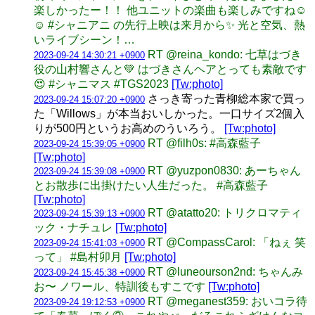
楽しかったー！！ 他ユニットの楽曲も楽しみですね☺️
☺️ #シャニアニ の先行上映は来月から✨ 光と空気、熱
いライブシーン！…
RT @reina_kondo: 七草はづき
2023-09-24 14:30:21 +0900
役の山村響さんと💚 はづきさんヘアとっても素敵です
😍 #シャニマス #TGS2023
[Tw:photo]
さっき寄った青柳総本家で買っ
2023-09-24 15:07:20 +0900
た「Willows」が本当おいしかった。一口サイズ2個入
りが500円というお高めのういろう。
[Tw:photo]
RT @filh0s: #高森藍子
2023-09-24 15:39:05 +0900
[Tw:photo]
RT @yuzpon0830: あーちゃん
2023-09-24 15:39:08 +0900
とお散歩に出掛けたい人生だった。 #高森藍子
[Tw:photo]
RT @atatto20: トリクロマティ
2023-09-24 15:39:13 +0900
ック・ナチュレ
[Tw:photo]
RT @CompassCarol: 「ねぇ 笑
2023-09-24 15:41:03 +0900
って」 #島村卯月
[Tw:photo]
RT @luneourson2nd: ちゃんみ
2023-09-24 15:45:38 +0900
お〜 ノワール、特訓後もすこです
[Tw:photo]
RT @meganest359: おいコラ待
2023-09-24 19:12:53 +0900