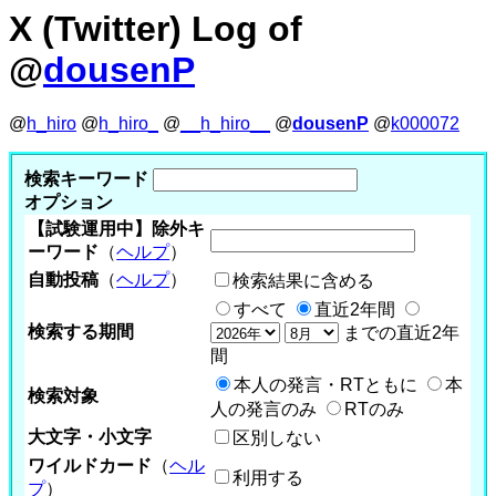
X (Twitter) Log of
@
dousenP
@
h_hiro
@
h_hiro_
@
__h_hiro__
@
dousenP
@
k000072
検索キーワード
オプション
【試験運用中】除外キ
ーワード
（
ヘルプ
）
自動投稿
（
ヘルプ
）
検索結果に含める
すべて
直近2年間
検索する期間
までの直近2年
間
本人の発言・RTともに
本
検索対象
人の発言のみ
RTのみ
大文字・小文字
区別しない
ワイルドカード
（
ヘル
利用する
プ
）