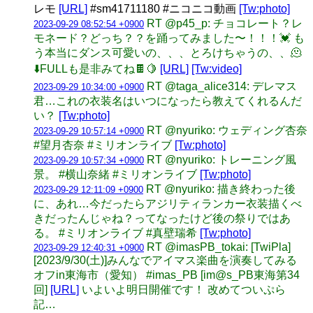
レモ
[URL]
#sm41711180 #ニコニコ動画
[Tw:photo]
RT @p45_p: チョコレート？レ
2023-09-29 08:52:54 +0900
モネード？どっち？？を踊ってみました〜！！！💓 も
う本当にダンス可愛いの、、、とろけちゃうの、、🫠
⬇️FULLも是非みてね🍫🍋
[URL]
[Tw:video]
RT @taga_alice314: デレマス
2023-09-29 10:34:00 +0900
君…これの衣装名はいつになったら教えてくれるんだ
い？
[Tw:photo]
RT @nyuriko: ウェディング杏奈
2023-09-29 10:57:14 +0900
#望月杏奈 #ミリオンライブ
[Tw:photo]
RT @nyuriko: トレーニング風
2023-09-29 10:57:34 +0900
景。 #横山奈緒 #ミリオンライブ
[Tw:photo]
RT @nyuriko: 描き終わった後
2023-09-29 12:11:09 +0900
に、あれ…今だったらアジリティランカー衣装描くべ
きだったんじゃね？ってなったけど後の祭りではあ
る。 #ミリオンライブ #真壁瑞希
[Tw:photo]
RT @imasPB_tokai: [TwiPla]
2023-09-29 12:40:31 +0900
[2023/9/30(土)]みんなでアイマス楽曲を演奏してみる
オフin東海市（愛知） #imas_PB [im@s_PB東海第34
回]
[URL]
いよいよ明日開催です！ 改めてついぷら
記…