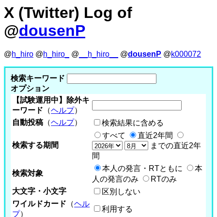
X (Twitter) Log of
@
dousenP
@
h_hiro
@
h_hiro_
@
__h_hiro__
@
dousenP
@
k000072
検索キーワード
オプション
【試験運用中】除外キ
ーワード
（
ヘルプ
）
自動投稿
（
ヘルプ
）
検索結果に含める
すべて
直近2年間
検索する期間
までの直近2年
間
本人の発言・RTともに
本
検索対象
人の発言のみ
RTのみ
大文字・小文字
区別しない
ワイルドカード
（
ヘル
利用する
プ
）