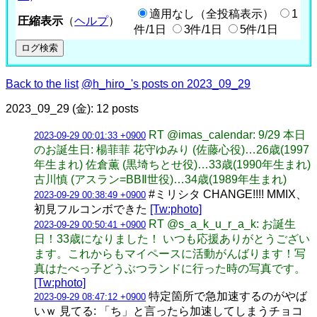
適用なし（全投稿表示）
1
圧縮表示
（
ヘルプ
）
件/1日
3件/1日
5件/1日
Back to the list
@h_hiro_'s posts on 2023_09_29
2023_09_29 (金): 12 posts
RT @imas_calendar: 9/29 本日
2023-09-29 00:01:33 +0900
のお誕生日: 楊菲菲 花守ゆみり (佐藤心役)…26歳(1997
年生まれ) 佐倉薫 (黒埼ちとせ役)…33歳(1990年生まれ)
古川慎 (アスラン=BBⅡ世役)…34歳(1989年生まれ)
#ミリシタ CHANGE!!!! MMIX、
2023-09-29 00:38:49 +0900
初見フルコンボできた
[Tw:photo]
RT @s_a_k_u_r_a_k: お誕生
2023-09-29 00:50:41 +0900
日！33歳になりました！ いつも応援ありがとうござい
ます。これからもマイペースに活動がんばります！写
真はたべっ子どうぶつランドに行った時の写真です。
[Tw:photo]
特定箇所で急加速するのがやば
2023-09-29 08:47:12 +0900
いｗ 見てる: 「ち」と言ったら加速してしまうチョコ