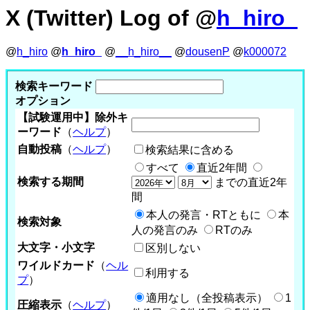
X (Twitter) Log of @
h_hiro_
@
h_hiro
@
h_hiro_
@
__h_hiro__
@
dousenP
@
k000072
検索キーワード
オプション
【試験運用中】除外キ
ーワード
（
ヘルプ
）
自動投稿
（
ヘルプ
）
検索結果に含める
すべて
直近2年間
検索する期間
までの直近2年
間
本人の発言・RTともに
本
検索対象
人の発言のみ
RTのみ
大文字・小文字
区別しない
ワイルドカード
（
ヘル
利用する
プ
）
適用なし（全投稿表示）
1
圧縮表示
（
ヘルプ
）