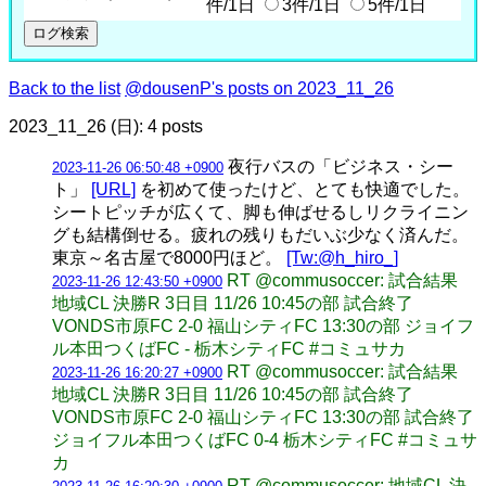
件/1日
3件/1日
5件/1日
Back to the list
@dousenP's posts on 2023_11_26
2023_11_26 (日): 4 posts
夜行バスの「ビジネス・シー
2023-11-26 06:50:48 +0900
ト」
[URL]
を初めて使ったけど、とても快適でした。
シートピッチが広くて、脚も伸ばせるしリクライニン
グも結構倒せる。疲れの残りもだいぶ少なく済んだ。
東京～名古屋で8000円ほど。
[Tw:@h_hiro_]
RT @commusoccer: 試合結果
2023-11-26 12:43:50 +0900
地域CL 決勝R 3日目 11/26 10:45の部 試合終了
VONDS市原FC 2-0 福山シティFC 13:30の部 ジョイフ
ル本田つくばFC - 栃木シティFC #コミュサカ
RT @commusoccer: 試合結果
2023-11-26 16:20:27 +0900
地域CL 決勝R 3日目 11/26 10:45の部 試合終了
VONDS市原FC 2-0 福山シティFC 13:30の部 試合終了
ジョイフル本田つくばFC 0-4 栃木シティFC #コミュサ
カ
RT @commusoccer: 地域CL 決