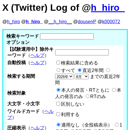
X (Twitter) Log of @
h_hiro_
@
h_hiro
@
h_hiro_
@
__h_hiro__
@
dousenP
@
k000072
検索キーワード
オプション
【試験運用中】除外キ
ーワード
（
ヘルプ
）
自動投稿
（
ヘルプ
）
検索結果に含める
すべて
直近2年間
検索する期間
までの直近2年
間
本人の発言・RTともに
本
検索対象
人の発言のみ
RTのみ
大文字・小文字
区別しない
ワイルドカード
（
ヘル
利用する
プ
）
適用なし（全投稿表示）
1
圧縮表示
（
ヘルプ
）