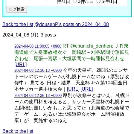
件/1日
3件/1日
5件/1日
Back to the list
@dousenP's posts on 2024_04_08
2024_04_08 (月): 3 posts
RT @chunichi_denhen: ＪＲ東
2024-04-08 11:00:05 +0900
海道線で人身事故相次ぐ 岡崎駅－刈谷駅間で運転見
合わせ、尾張一宮駅－大垣駅間で一時運転見合わせ
[URL]
今年の天皇杯、2回戦のコンサ
2024-04-08 12:36:13 +0900
ドーレのホームゲームが札幌ドームなのね（厚別は改
修中） 見てる: 日程・結果｜天皇杯 JFA 第104回全日
本サッカー選手権大会｜
[URL]
[URL]
厚別が改修中とはいえ、札幌ド
2024-04-08 12:36:13 +0900
ームの使用料を考えると、サッカー天皇杯の札幌ドー
ム開催は難しいかも…と思ってた（北海道の他会場で
デーゲーム、あるいは北海道協会がホーム開催権放
棄）が、実施するのねえ
Back to the list