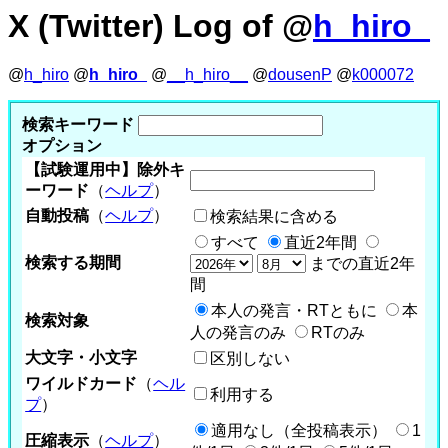
X (Twitter) Log of @
h_hiro_
@
h_hiro
@
h_hiro_
@
__h_hiro__
@
dousenP
@
k000072
検索キーワード
オプション
【試験運用中】除外キ
ーワード
（
ヘルプ
）
自動投稿
（
ヘルプ
）
検索結果に含める
すべて
直近2年間
検索する期間
までの直近2年
間
本人の発言・RTともに
本
検索対象
人の発言のみ
RTのみ
大文字・小文字
区別しない
ワイルドカード
（
ヘル
利用する
プ
）
適用なし（全投稿表示）
1
圧縮表示
（
ヘルプ
）