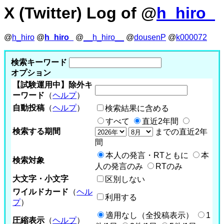
X (Twitter) Log of @
h_hiro_
@
h_hiro
@
h_hiro_
@
__h_hiro__
@
dousenP
@
k000072
検索キーワード
オプション
【試験運用中】除外キ
ーワード
（
ヘルプ
）
自動投稿
（
ヘルプ
）
検索結果に含める
すべて
直近2年間
検索する期間
までの直近2年
間
本人の発言・RTともに
本
検索対象
人の発言のみ
RTのみ
大文字・小文字
区別しない
ワイルドカード
（
ヘル
利用する
プ
）
適用なし（全投稿表示）
1
圧縮表示
（
ヘルプ
）