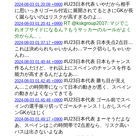
#U23日本代表 いやだから相手
2024-08-03 01:20:09 +0900
に思いっきりゴール付近に展開されてるときにGKが長
く蹴らないのはリスクが高すぎるのよ…
RT @kskgroup2017: マジでこ
2024-08-03 01:20:41 +0900
れオフサイドになるん？もうサッカーのルールがよく
分からん。。
#U23日本代表 日本失点2点目…
2024-08-03 01:37:17 +0900
これは決められちゃいかんわ…マーク切らしちゃいか
んわ…
#U23日本代表 日本もチャンス
2024-08-03 01:40:44 +0900
作るんだけど、それ以上にスペインのチャンスを作る
能力が高すぎるんだよなあ…
#U23日本代表 勝ち目が見え
2024-08-03 01:42:45 +0900
ん…この時間帯になって日本の動きが悪く、スペイン
の動きがよくなってきてる
#U23日本代表 ゴール前でスペ
2024-08-03 01:45:49 +0900
インの選手振り切ってゴールチャンス！しかしスペイ
ンGKがはじく
#U23日本代表 まーそうだよな
2024-08-03 01:49:17 +0900
あ、スペインはこの時間帯で2点差なら、リスク高い
パスは出さないよなあ