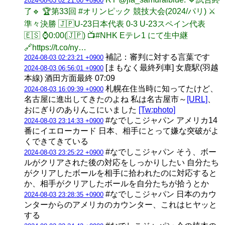
2024-08-03 02:21:00 +0900
了🔹️ 🏆第33回 #オリンピック 競技大会(2024/パリ) ⚔️
準々決勝 🇯🇵U-23日本代表 0-3 U-23スペイン代表
🇪🇸 ⌚️0:00(🇯🇵) 📺#NHK Eテレ1 にて生中継
🔗https://t.co/ny…
補記：審判に対する言葉です
2024-08-03 02:23:21 +0900
[まもなく最終列車] 女鹿駅(羽越
2024-08-03 06:56:01 +0900
本線) 酒田方面最終 07:09
札幌在住当時に知ってたけど、
2024-08-03 16:09:39 +0900
名古屋に進出してきたのよね 私は名古屋市～
[URL]
、
おにぎりのありんこにいました
[Tw:photo]
#なでしこジャパン アメリカ14
2024-08-03 23:14:33 +0900
番にイエローカード 日本、相手にとって嫌な突破がよ
くできてきている
#なでしこジャパン そう、ボー
2024-08-03 23:25:22 +0900
ルがクリアされた後の対応をしっかりしたい 自分たち
がクリアしたボールを相手に拾われたのに対応すると
か、相手がクリアしたボールを自分たちが拾うとか
#なでしこジャパン 日本のカウ
2024-08-03 23:28:35 +0900
ンターからのアメリカのカウンター、これはヒヤッと
する