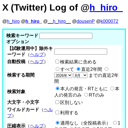
X (Twitter) Log of @
h_hiro_
@
h_hiro
@
h_hiro_
@
__h_hiro__
@
dousenP
@
k000072
検索キーワード
オプション
【試験運用中】除外キ
ーワード
（
ヘルプ
）
自動投稿
（
ヘルプ
）
検索結果に含める
すべて
直近2年間
検索する期間
までの直近2年
間
本人の発言・RTともに
本
検索対象
人の発言のみ
RTのみ
大文字・小文字
区別しない
ワイルドカード
（
ヘル
利用する
プ
）
適用なし（全投稿表示）
1
圧縮表示
（
ヘルプ
）