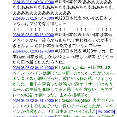
#U23日本代表 あああああああ
2024-08-03 01:49:54 +0900
ああああああああああああああああああああああああ
ああああああああああああああ
#U23日本代表 おい今の日本フ
2024-08-03 01:54:34 +0900
ァウルはマジで有り得ないっ
て！！！！！！！！！！！！！！！！！！！！！！！！
#U23日本代表 いや日本は本当
2024-08-03 01:56:15 +0900
スペインから「後ろから迫られて奪われる」のが多す
ぎるんよ… 逆に日本が全然できていないプレー
#U23日本代表 #U23サッカー日
2024-08-03 02:00:12 +0900
本代表 日本敗戦 しかも0-3という厳しい結果 どうやっ
たら日本勝てたんだろうね…
RT @tana_aaka: FT日本0-3ス
2024-08-03 02:04:40 +0900
ペイン スペインは勝てない相手ではなかったがフェル
ミンロペスが別格だった。彼にやられた感。ツキもな
かった。相手を背負った状態での踵オフサイドはもう
ルールの主旨を逸脱してると思うが仕方ない。あのプ
レーの細谷は凄かった。 山本を後半頭か…
RT @soccerugfilez: 大岩ジャパ
2024-08-03 02:04:51 +0900
ン、いつまでも見ていたい良いチームだったが、スペ
インが強過ぎた。 🇯🇵日本0-3スペイン🇪🇸
[Tw:photo]
RT @jfa_samuraiblue: 🔹️試合終