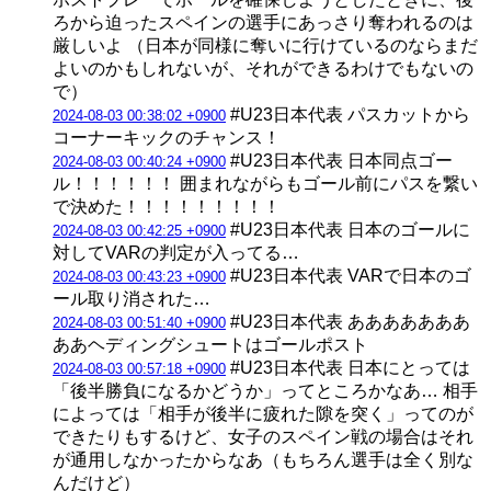
ろから迫ったスペインの選手にあっさり奪われるのは
厳しいよ （日本が同様に奪いに行けているのならまだ
よいのかもしれないが、それができるわけでもないの
で）
#U23日本代表 パスカットから
2024-08-03 00:38:02 +0900
コーナーキックのチャンス！
#U23日本代表 日本同点ゴー
2024-08-03 00:40:24 +0900
ル！！！！！！ 囲まれながらもゴール前にパスを繋い
で決めた！！！！！！！！！
#U23日本代表 日本のゴールに
2024-08-03 00:42:25 +0900
対してVARの判定が入ってる…
#U23日本代表 VARで日本のゴ
2024-08-03 00:43:23 +0900
ール取り消された…
#U23日本代表 あああああああ
2024-08-03 00:51:40 +0900
ああヘディングシュートはゴールポスト
#U23日本代表 日本にとっては
2024-08-03 00:57:18 +0900
「後半勝負になるかどうか」ってところかなあ… 相手
によっては「相手が後半に疲れた隙を突く」ってのが
できたりもするけど、女子のスペイン戦の場合はそれ
が通用しなかったからなあ（もちろん選手は全く別な
んだけど）