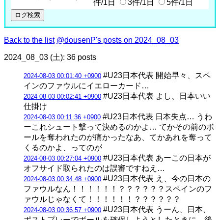
件/1日
3件/1日
5件/1日
Back to the list
@dousenP's posts on 2024_08_03
2024_08_03 (土): 36 posts
#U23日本代表 開始早々、スペ
2024-08-03 00:01:40 +0900
インのファウルにイエローカード…
#U23日本代表 よし、日本いい
2024-08-03 00:02:41 +0900
仕掛け
#U23日本代表 日本失点… うわ
2024-08-03 00:11:36 +0900
ーこれシュート撃って決めるのかよ… てかその前のボ
ールを奪われたのが痛かったなあ、てかあれを奪って
くるのかよ、ってのが
#U23日本代表 あーこの日本が
2024-08-03 00:27:04 +0900
オフサイド取られたのは誤審ですねえ…
#U23日本代表 え、今の日本の
2024-08-03 00:34:48 +0900
ファウルなん！！！！！！？？？？？？スペインのフ
ァウルじゃなくて！！！！！！？？？？？？
#U23日本代表 うーん、日本、
2024-08-03 00:36:57 +0900
ポストプレーでボールを確保しようとしたときに、後